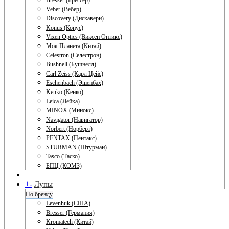
Bresser (Брессер)
Veber (Вебер)
Discovery (Дискавери)
Konus (Конус)
Vixen Optics (Виксен Оптикс)
Моя Планета (Китай)
Celestron (Селестрон)
Bushnell (Бушнелл)
Carl Zeiss (Карл Цейс)
Eschenbach (Эшенбах)
Kenko (Кенко)
Leica (Лейка)
MINOX (Минокс)
Navigator (Навигатор)
Norbert (Норберт)
PENTAX (Пентакс)
STURMAN (Штурман)
Tasco (Таско)
БПЦ (КОМЗ)
+
-
Лупы
По бренду
Levenhuk (США)
Bresser (Германия)
Kromatech (Китай)