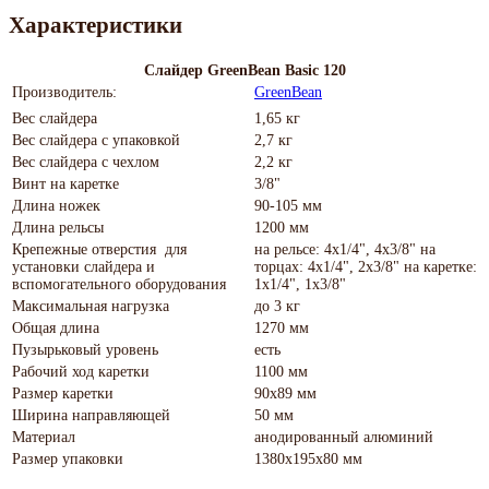
Характеристики
Слайдер GreenBean Basic 120
Производитель:
GreenBean
Вес слайдера
1,65 кг
Вес слайдера с упаковкой
2,7 кг
Вес слайдера с чехлом
2,2 кг
Винт на каретке
3/8"
Длина ножек
90-105 мм
Длина рельсы
1200 мм
Крепежные отверстия для
на рельсе: 4х1/4", 4х3/8" на
установки слайдера и
торцах: 4х1/4", 2х3/8" на каретке:
вспомогательного оборудования
1х1/4", 1х3/8"
Максимальная нагрузка
до 3 кг
Общая длина
1270 мм
Пузырьковый уровень
есть
Рабочий ход каретки
1100 мм
Размер каретки
90х89 мм
Ширина направляющей
50 мм
Материал
анодированный алюминий
Размер упаковки
1380х195х80 мм