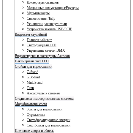
Конвертеры сигналов
Матричные коммутаторы/Роутеры
Мультивьюеры
Сигнализация Tally
Усилители-распределители
Устройства захвата USB/PCIE
Видеосвет студийный
Галогенный свет
Светодиодный LED
Управление светом DMX
Видеосендеры и аксессуары Accsoon
Накамерный свет LED
Стойки для видеосъемки
C-Stand
GBStand
MultiStand
Titan
Аксессуары к стойкам
Стедикамы и моторизованные системы
Модификаторы света
Зонты для видеосъемки
Отражатели
Светоформирующие насадки
Софтбоксы для видеосъемки
Плечевые упоры и обвесы