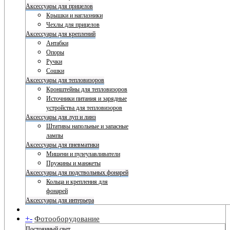
Аксессуары для прицелов
Крышки и наглазники
Чехлы для прицелов
Аксессуары для креплений
Антабки
Опоры
Ручки
Сошки
Аксессуары для тепловизоров
Кронштейны для тепловизоров
Источники питания и зарядные
устройства для тепловизоров
Аксессуары для луп и линз
Штативы напольные и запасные
лампы
Аксессуары для пневматики
Мишени и пулеулавливатели
Пружины и манжеты
Аксессуары для подствольных фонарей
Кольца и крепления для
фонарей
Аксессуары для интерьера
+
-
Фотооборудование
Постоянный свет