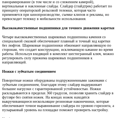
панорамирование (в том числе и со слежением камерой),
вертикальные и наклонные слайды. Слайдер (глайдтрек) работает по
принципу операторской рельсовой тележки, которая часто
применяется при кинопроизводстве, съемке клипов и рекламы, но
превосходит тележку в мобильности использования.
Высококачественные подшипники для точного движения каретки
Четыре высококачественных шариковых подшипника качения со
специальной смазкой обеспечивают плавный и точный ход каретки
без люфтов. Шариковые подшипники обжимают направляющую по
сторонам, что создает конструкцию, исключающую качание во время
работы. Используя входящий в комплект шестигранный ключ, можно
регулировать силу прижима шариковых подшипников к
направляющей.
Ножки с зубчатым соединением
Поворотные ножки оборудованы подпружиненными зажимами с
зубчатым соединением, благодаря этому слайдер выдерживает
большие нагрузки с гарантированной устойчивостью. Ножки
раскладываются в пределах 360 градусов, позволяя хранить слайдер в
футляре без снятия ножек. На концах ножек находятся
выкручивающиеся нескользящие резиновые наконечники, которые
обеспечивают точное выравнивание слайдера по уровню горизонта, а
пузырьковый уровень на площадке поможет проверить настройку.