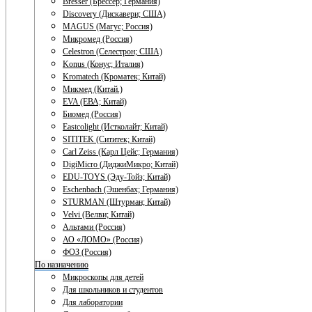
Bresser (Брессер; Германия)
Discovery (Дискавери; США)
MAGUS (Магус; Россия)
Микромед (Россия)
Celestron (Селестрон; США)
Konus (Конус; Италия)
Kromatech (Кроматек; Китай)
Микмед (Китай.)
EVA (ЕВА; Китай)
Биомед (Россия)
Eastcolight (Истколайт; Китай)
SITITEK (Сититек; Китай)
Carl Zeiss (Карл Цейс; Германия)
DigiMicro (ДиджиМикро; Китай)
EDU-TOYS (Эду-Тойз; Китай)
Eschenbach (Эшенбах; Германия)
STURMAN (Штурман; Китай)
Velvi (Велви; Китай)
Альтами (Россия)
АО «ЛОМО» (Россия)
ФОЗ (Россия)
По назначению
Микроскопы для детей
Для школьников и студентов
Для лаборатории