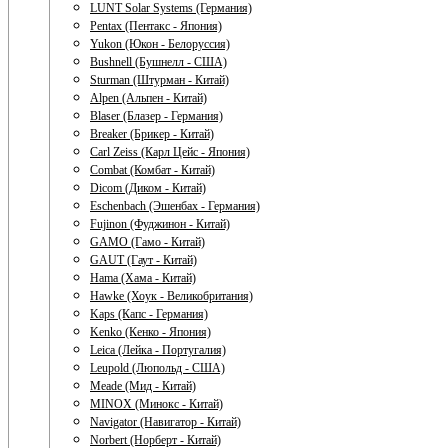
LUNT Solar Systems (Германия)
Pentax (Пентакс - Япония)
Yukon (Юкон - Белоруссия)
Bushnell (Бушнелл - США)
Sturman (Штурман - Китай)
Alpen (Альпен - Китай)
Blaser (Блазер - Германия)
Breaker (Брикер - Китай)
Carl Zeiss (Карл Цейс - Япония)
Combat (Комбат - Китай)
Dicom (Диком - Китай)
Eschenbach (Эшенбах - Германия)
Fujinon (Фуджинон - Китай)
GAMO (Гамо - Китай)
GAUT (Гаут - Китай)
Hama (Хама - Китай)
Hawke (Хоук - Великобритания)
Kaps (Капс - Германия)
Kenko (Кенко - Япония)
Leica (Лейка - Португалия)
Leupold (Люпольд - США)
Meade (Мид - Китай)
MINOX (Минокс - Китай)
Navigator (Навигатор - Китай)
Norbert (Норберт - Китай)