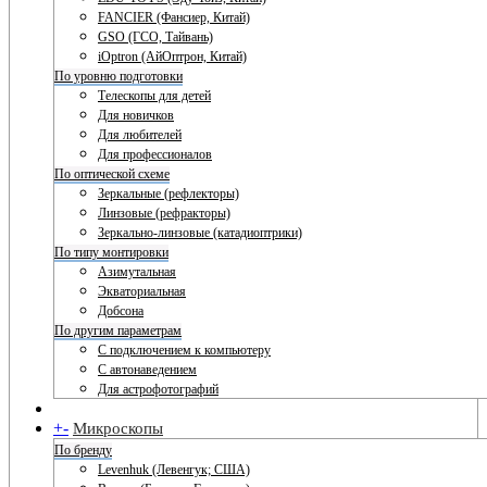
FANCIER (Фансиер, Китай)
GSO (ГСО, Тайвань)
iOptron (АйОптрон, Китай)
По уровню подготовки
Телескопы для детей
Для новичков
Для любителей
Для профессионалов
По оптической схеме
Зеркальные (рефлекторы)
Линзовые (рефракторы)
Зеркально-линзовые (катадиоптрики)
По типу монтировки
Азимутальная
Экваториальная
Добсона
По другим параметрам
С подключением к компьютеру
С автонаведением
Для астрофотографий
+
-
Микроскопы
По бренду
Levenhuk (Левенгук; США)