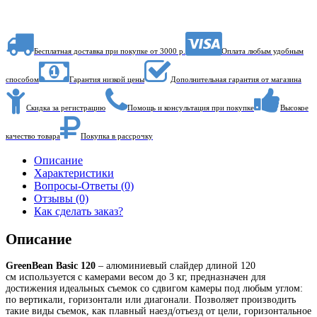
Бесплатная доставка при покупке от 3000 р.
Оплата любым удобным
способом
Гарантия низкой цены
Дополнительная гарантия от магазина
Скидка за регистрацию
Помощь и консультация при покупке
Высокое
качество товара
Покупка в рассрочку
Описание
Характеристики
Вопросы-Ответы (0)
Отзывы (0)
Как сделать заказ?
Описание
GreenBean Basic 120
– алюминиевый слайдер длиной 120
см используется с камерами весом до 3 кг, предназначен для
достижения идеальных съемок со сдвигом камеры под любым углом:
по вертикали, горизонтали или диагонали. Позволяет производить
такие виды съемок, как плавный наезд/отъезд от цели, горизонтальное