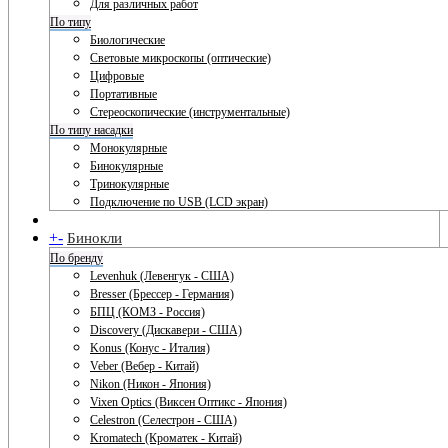
Для различных работ
По типу
Биологические
Световые микроскопы (оптические)
Цифровые
Портативные
Стереоскопические (инструментальные)
По типу насадки
Монокулярные
Бинокулярные
Тринокулярные
Подключение по USB (LCD экран)
+
-
Бинокли
По бренду
Levenhuk (Левенгук - США)
Bresser (Брессер - Германия)
БПЦ (КОМЗ - Россия)
Discovery (Дискавери - США)
Konus (Конус - Италия)
Veber (Вебер - Китай)
Nikon (Никон - Япония)
Vixen Optics (Виксен Оптикс - Япония)
Celestron (Селестрон - США)
Kromatech (Кроматек - Китай)