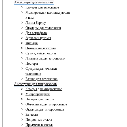
Аксессуары для телескопов
Камеры для телескопов
Монтировки и комплектующие
к ним
Линзы Барлоу
Окуляры для телескопов
Для астрофото
Зеркала и призмы
Фильтры
Оптические искатели
Сумки, кейсы, чехлы
Литература для астрономии
Постеры
Средства для очистки
телескопов
Разное для телескопов
Аксессуары для микроскопов
Камеры для микроскопов
Микропрепараты
Наборы для опытов
Объективы для микроскопов
Окуляры для микроскопов
Запчасти
Покровные стекла
Предметные стекла