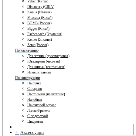
Veber (Китай)
Discovery (США)
Konus (Италия)
Микмед (Китай)
ВОМЗ (Россия)
Bigger (Китай)
Eschenbach (Германия)
Kenko (Япония)
Zenit (Россия)
По назначению
Для чтения (просмотровая)
Ювелирная (часовая)
Для шитья (текстильная)
Измерительные
По конструкции
На ручке
Складная
Настольная (на штативе)
Налобная
На очковой оправе
Линза Френеля
С подсветкой
Цифровая
+
-
Аксессуары