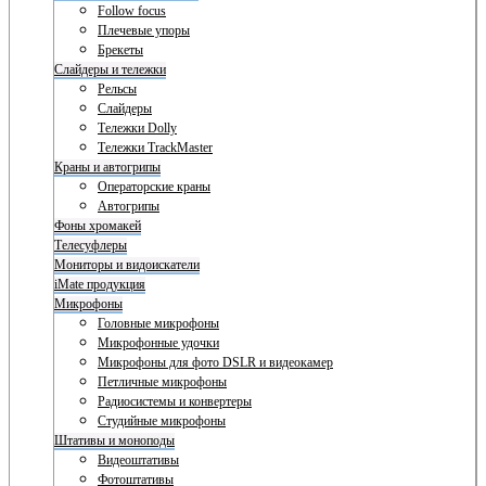
Follow focus
Плечевые упоры
Брекеты
Слайдеры и тележки
Рельсы
Слайдеры
Тележки Dolly
Тележки TrackMaster
Краны и автогрипы
Операторские краны
Автогрипы
Фоны хромакей
Телесуфлеры
Мониторы и видоискатели
iMate продукция
Микрофоны
Головные микрофоны
Микрофонные удочки
Микрофоны для фото DSLR и видеокамер
Петличные микрофоны
Радиосистемы и конвертеры
Студийные микрофоны
Штативы и моноподы
Видеоштативы
Фотоштативы