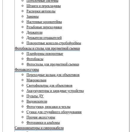
Потолочные системы
Штанги и перекладины
Распорки автополы
Зажимы
Настенные кронштейны
Резьбовые переходники
Держатели
Держатели отражателей
Поворотные консоли-стробофреймы
Фотобоксы и столы для предметной съемки
Платформы поворотные
Фотобоксы
Фотостолы для предметной съемки
Фотоаксессуары
Переходные кольца для объективов
Макрокольца
Светофильтры для объективов
Аккумуляторы и зарядные устройства
Пульты ДУ
Видоискатели
Фотосумки, рюкзаки и чехлы
Сумки для студийного оборудования
Прочие аксессуары
Фоторамки и альбомы
Синхронизаторы и синхрокабели