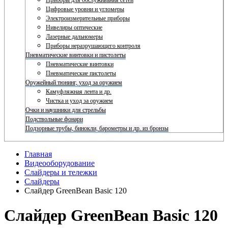
Приборы для обслуживания сетей
Цифровые уровни и угломеры
Электроизмерительные приборы
Нивелиры оптические
Лазерные дальномеры
Приборы неразрушающего контроля
Пневматические винтовки и пистолеты
Пневматические винтовки
Пневматические пистолеты
Оружейный тюнинг, уход за оружием
Камуфляжная лента и др.
Чистка и уход за оружием
Очки и наушники для стрельбы
Подствольные фонари
Подзорные трубы, бинокли, барометры и др. из бронзы
Главная
Видеооборудование
Слайдеры и тележки
Слайдеры
Слайдер GreenBean Basic 120
Слайдер GreenBean Basic 120