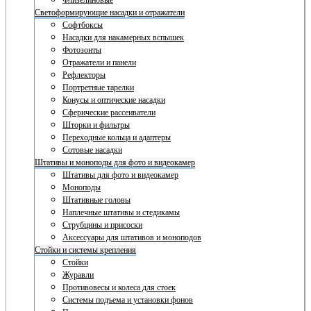
Флизелиновые
Светоформирующие насадки и отражатели
Софтбоксы
Насадки для накамерных вспышек
Фотозонты
Отражатели и панели
Рефлекторы
Портретные тарелки
Конусы и оптические насадки
Сферические рассеиватели
Шторки и фильтры
Переходные кольца и адаптеры
Сотовые насадки
Штативы и моноподы для фото и видеокамер
Штативы для фото и видеокамер
Моноподы
Штативные головы
Наплечные штативы и стедикамы
Струбцины и присоски
Аксессуары для штативов и моноподов
Стойки и системы крепления
Стойки
Журавли
Противовесы и колеса для стоек
Системы подъема и установки фонов