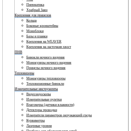
Пневматика
Храбрый Заяц
Крепления для прицелов
Кольца
Боковые кронштейны
Моноблоки
Базы и планки
Крепления на WEAVER
Крепления на ласточкин хвост
ПНВ
Бинокли ночного видения
Монокуляры ночного видения
Прицелы ночного видения
Тепловизоры
Монокуляры тепловизоры
Тепловизионные бинокли
Измерительные инструменты
Видеоэндоскопы
Измерительные рулетки
Влагомеры (датчики влажности)
Детекторы проводки
Измерители параметров окружающей среды
Курвиметры
Лазерные уровни