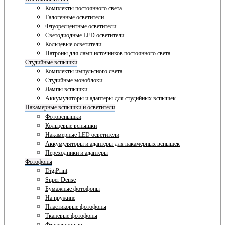
Комплекты постоянного света
Галогенные осветители
Флуоресцентные осветители
Светодиодные LED осветители
Кольцевые осветители
Патроны для ламп источников постоянного света
Студийные вспышки
Комплекты импульсного света
Студийные моноблоки
Лампы вспышки
Аккумуляторы и адаптеры для студийных вспышек
Накамерные вспышки и осветители
Фотовспышки
Кольцевые вспышки
Накамерные LED осветители
Аккумуляторы и адаптеры для накамерных вспышек
Переходники и адаптеры
Фотофоны
DigiPrint
Super Dense
Бумажные фотофоны
На пружине
Пластиковые фотофоны
Тканевые фотофоны