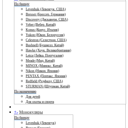
По бренду
Levenhuk (Левенгук. США)
Bresser (Брессер. Германия)
Discovery (Дискавери. США)
Veber (Вебер. Китай)
Konus (Конус. Италия)
Yukon (Юкон. Белоруссия)
Celestron (Селестрон. США)
Bushnell (Бушнелл. Китай)
Hawke (Хоук. Великобритания)
Leica (Лейка. Португалия)
Meade (Мид. Китай)
MINOX (Минокс. Китай)
Nikon (Никон. Япония)
PENTAX (Пентакс. Япония)
Redfield (Редфилд. США)
STURMAN (Штурман. Китай)
По назначению
Для детей
Для охоты и спорта
+
-
Монокуляры
По бренду
Levenhuk (Левенгук)