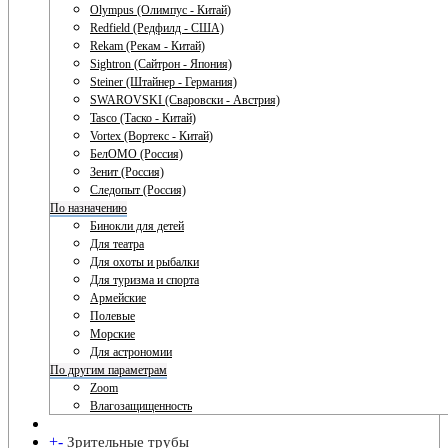
Olympus (Олимпус - Китай)
Redfield (Редфилд - США)
Rekam (Рекам - Китай)
Sightron (Сайтрон - Япония)
Steiner (Штайнер - Германия)
SWAROVSKI (Сваровски - Австрия)
Tasco (Таско - Китай)
Vortex (Вортекс - Китай)
БелОМО (Россия)
Зенит (Россия)
Следопыт (Россия)
По назначению
Бинокли для детей
Для театра
Для охоты и рыбалки
Для туризма и спорта
Армейские
Полевые
Морские
Для астрономии
По другим параметрам
Zoom
Влагозащищенность
+
-
Зрительные трубы