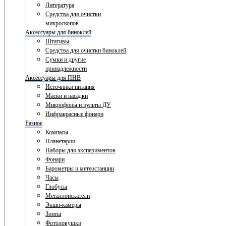
Литература
Средства для очистки
микроскопов
Аксессуары для биноклей
Штативы
Средства для очистки биноклей
Сумки и другие
принадлежности
Аксессуары для ПНВ
Источники питания
Маски и насадки
Микрофоны и пульты ДУ
Инфракрасные фонари
Разное
Компасы
Планетарии
Наборы для экспериментов
Фонари
Барометры и метеостанции
Часы
Глобусы
Металлоискатели
Экшн-камеры
Зонты
Фотоловушки