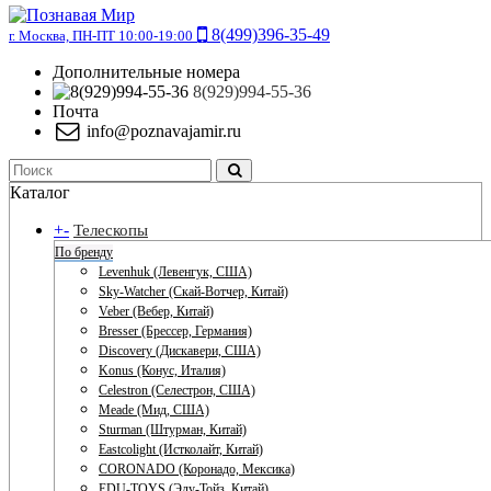
8(499)396-35-49
г. Москва, ПН-ПТ 10:00-19:00
Дополнительные номера
8(929)994-55-36
Почта
info@poznavajamir.ru
Каталог
+
-
Телескопы
По бренду
Levenhuk (Левенгук, США)
Sky-Watcher (Скай-Вотчер, Китай)
Veber (Вебер, Китай)
Bresser (Брессер, Германия)
Discovery (Дискавери, США)
Konus (Конус, Италия)
Celestron (Селестрон, США)
Meade (Мид, США)
Sturman (Штурман, Китай)
Eastcolight (Истколайт, Китай)
CORONADO (Коронадо, Мексика)
EDU-TOYS (Эду-Тойз, Китай)