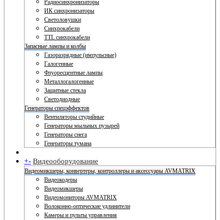
Радиосинхронизаторы
ИК синхронизаторы
Светоловушки
Синхрокабели
TTL синхрокабели
Запасные лампы и колбы
Газоразрядные (импульсные)
Галогенные
Флуоресцентные лампы
Металлогалогенные
Защитные стекла
Светодиодные
Генераторы спецэффектов
Вентиляторы студийные
Генераторы мыльных пузырей
Генераторы снега
Генераторы тумана
+
-
Видеооборудование
Видеомикшеры, конвертеры, контроллеры и аксессуары AVMATRIX
Видеокодеры
Видеомикшеры
Видеомониторы AVMATRIX
Волоконно-оптические удлинители
Камеры и пульты управления