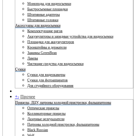
Моноподы для видеосъемки
Быстросъемные площадки
Штативные адаптеры
Штативные головки
Аксессуары для видеосъемки
Комплектующие ригов
Аккумуляторы и зарядные устройства для видеосъемки
Площадки для аккумуляторов
Кронштейны и держатели
Зажимы GreenBean
Лампы
Чистящие средства для видеосъемки
Сумки
Сумки для видеокамеры
Сумки для фотоаппаратов
Для студийного оборудования
+
-
Прочее
Прицелы, ЛЦУ, патроны холодной пристрелки, фальшпатроны
Оптические прицелы
Коллиматорные прицелы
Лазерные целеуказатели
Патроны холодной пристрелки, фальшпатроны
Black Russian
Wolf