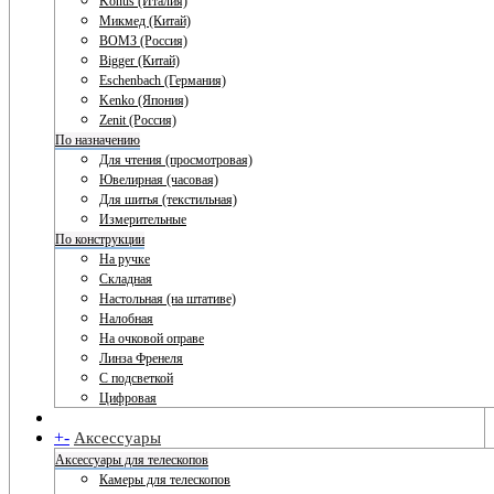
Konus (Италия)
Микмед (Китай)
ВОМЗ (Россия)
Bigger (Китай)
Eschenbach (Германия)
Kenko (Япония)
Zenit (Россия)
По назначению
Для чтения (просмотровая)
Ювелирная (часовая)
Для шитья (текстильная)
Измерительные
По конструкции
На ручке
Складная
Настольная (на штативе)
Налобная
На очковой оправе
Линза Френеля
С подсветкой
Цифровая
+
-
Аксессуары
Аксессуары для телескопов
Камеры для телескопов