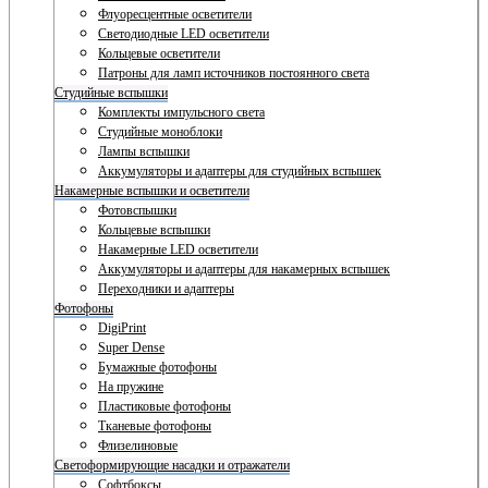
Флуоресцентные осветители
Светодиодные LED осветители
Кольцевые осветители
Патроны для ламп источников постоянного света
Студийные вспышки
Комплекты импульсного света
Студийные моноблоки
Лампы вспышки
Аккумуляторы и адаптеры для студийных вспышек
Накамерные вспышки и осветители
Фотовспышки
Кольцевые вспышки
Накамерные LED осветители
Аккумуляторы и адаптеры для накамерных вспышек
Переходники и адаптеры
Фотофоны
DigiPrint
Super Dense
Бумажные фотофоны
На пружине
Пластиковые фотофоны
Тканевые фотофоны
Флизелиновые
Светоформирующие насадки и отражатели
Софтбоксы