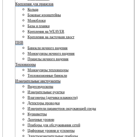
Крепления для прицелов
Кольца
Боковые кронштейны
Моноблоки
Базы и планки
Крепления на WEAVER
Крепления на ласточкин хвост
ПНВ
Бинокли ночного видения
Монокуляры ночного видения
Прицелы ночного видения
Тепловизоры
Монокуляры тепловизоры
Тепловизионные бинокли
Измерительные инструменты
Видеоэндоскопы
Измерительные рулетки
Влагомеры (датчики влажности)
Детекторы проводки
Измерители параметров окружающей среды
Курвиметры
Лазерные уровни
Приборы для обслуживания сетей
Цифровые уровни и угломеры
Электроизмерительные приборы