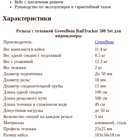
Кейс с наплечным ремнем
Руководство по эксплуатации и гарантийный талон
Характеристики
Рельсы с тележкой GreenBean RailTracker 500 Set для
видеокамеры
Производитель:
GreenBean
Вес комплекта в кейсе
11.4 кг
Вес одной секции с подложкой
0.5 кг
Вес с упаковкой
12.3 кг
Вес тележки
2 кг
Диаметр подпятника
До 50 мм
Диаметр рельс
18 мм
Диаметр соединительной трубы
15 мм
Длина одной секции
100 см
Длина рельсового пути
500 см
Длина тележки в сложенном виде
49 см
Допустимая нагрузка
до 50 кг
Количество секций на каждом рельсе
5 шт
Материалы
алюминий, сталь
Профиль тележки
25х25 мм
Размер кейса
103х34х18 см