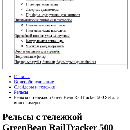
Нивелиры оптические
Лазерные дальномеры
Приборы неразрушающего контроля
Пневматические винтовки и пистолеты
Пневматические винтовки
Пневматические пистолеты
Оружейный тюнинг, уход за оружием
Камуфляжная лента и др.
Чистка и уход за оружием
Очки и наушники для стрельбы
Подствольные фонари
Подзорные трубы, бинокли, барометры и др. из бронзы
Главная
Видеооборудование
Слайдеры и тележки
Рельсы
Рельсы с тележкой GreenBean RailTracker 500 Set для
видеокамеры
Рельсы с тележкой
GreenBean RailTracker 500