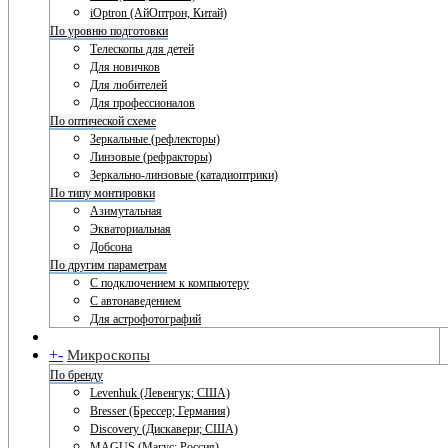
iOptron (АйОптрон, Китай)
По уровню подготовки
Телескопы для детей
Для новичков
Для любителей
Для профессионалов
По оптической схеме
Зеркальные (рефлекторы)
Линзовые (рефракторы)
Зеркально-линзовые (катадиоптрики)
По типу монтировки
Азимутальная
Экваториальная
Добсона
По другим параметрам
С подключением к компьютеру
С автонаведением
Для астрофотографий
+
-
Микроскопы
По бренду
Levenhuk (Левенгук; США)
Bresser (Брессер; Германия)
Discovery (Дискавери; США)
MAGUS (Магус; Россия)