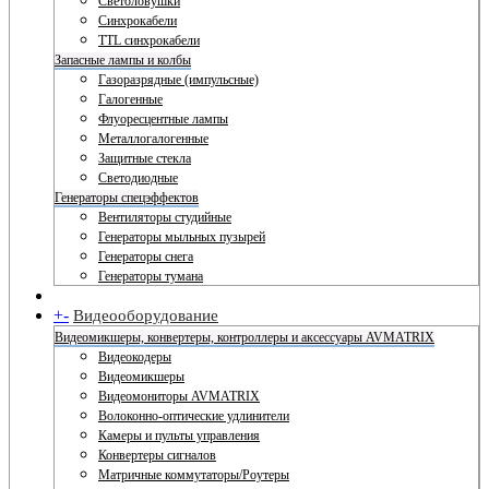
Светоловушки
Синхрокабели
TTL синхрокабели
Запасные лампы и колбы
Газоразрядные (импульсные)
Галогенные
Флуоресцентные лампы
Металлогалогенные
Защитные стекла
Светодиодные
Генераторы спецэффектов
Вентиляторы студийные
Генераторы мыльных пузырей
Генераторы снега
Генераторы тумана
+
-
Видеооборудование
Видеомикшеры, конвертеры, контроллеры и аксессуары AVMATRIX
Видеокодеры
Видеомикшеры
Видеомониторы AVMATRIX
Волоконно-оптические удлинители
Камеры и пульты управления
Конвертеры сигналов
Матричные коммутаторы/Роутеры