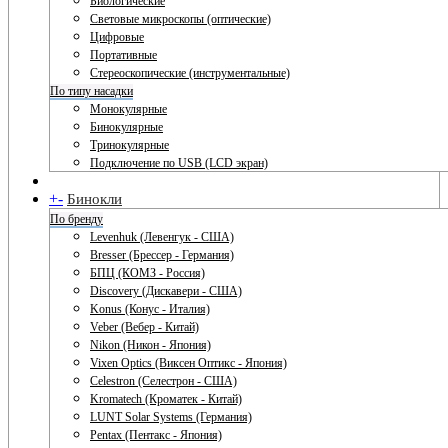
Биологические
Световые микроскопы (оптические)
Цифровые
Портативные
Стереоскопические (инструментальные)
По типу насадки
Монокулярные
Бинокулярные
Тринокулярные
Подключение по USB (LCD экран)
+
-
Бинокли
По бренду
Levenhuk (Левенгук - США)
Bresser (Брессер - Германия)
БПЦ (КОМЗ - Россия)
Discovery (Дискавери - США)
Konus (Конус - Италия)
Veber (Вебер - Китай)
Nikon (Никон - Япония)
Vixen Optics (Виксен Оптикс - Япония)
Celestron (Селестрон - США)
Kromatech (Кроматек - Китай)
LUNT Solar Systems (Германия)
Pentax (Пентакс - Япония)