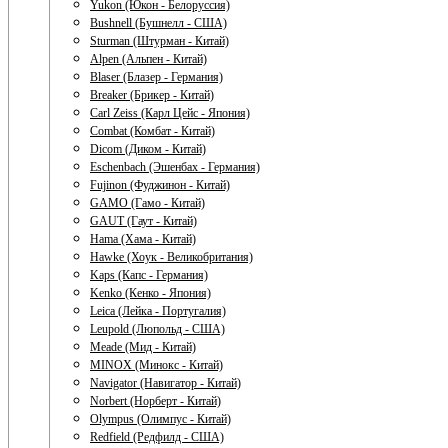
Yukon (Юкон - Белоруссия)
Bushnell (Бушнелл - США)
Sturman (Штурман - Китай)
Alpen (Альпен - Китай)
Blaser (Блазер - Германия)
Breaker (Брикер - Китай)
Carl Zeiss (Карл Цейс - Япония)
Combat (Комбат - Китай)
Dicom (Диком - Китай)
Eschenbach (Эшенбах - Германия)
Fujinon (Фуджинон - Китай)
GAMO (Гамо - Китай)
GAUT (Гаут - Китай)
Hama (Хама - Китай)
Hawke (Хоук - Великобритания)
Kaps (Капс - Германия)
Kenko (Кенко - Япония)
Leica (Лейка - Португалия)
Leupold (Люпольд - США)
Meade (Мид - Китай)
MINOX (Минокс - Китай)
Navigator (Навигатор - Китай)
Norbert (Норберт - Китай)
Olympus (Олимпус - Китай)
Redfield (Редфилд - США)