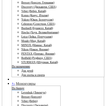
Bresser (Брессер. Германия)
Discovery (Дискавери. США)
Veber (Вебер. Китай)
Konus (Конус. Италия)
Yukon (Юкон. Белоруссия)
Celestron (Селестрон. США)
Bushnell (Бушнелл. Китай)
Hawke (Хоук. Великобритания)
Leica (Лейка. Португалия)
Meade (Мид. Китай)
MINOX (Минокс. Китай)
Nikon (Никон. Япония)
PENTAX (Пентакс. Япония)
Redfield (Редфилд. США)
STURMAN (Штурман. Китай)
По назначению
Для детей
Для охоты и спорта
+
-
Монокуляры
По бренду
Levenhuk (Левенгук)
Bresser (Брессер)
Veber (Вебер)
Discovery (Дискавери)