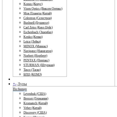
Konus (Конус)
Vixen Optics (Виксен Оптикс)
Моя Планета (Китай)
Celestron (Селестрон)
Bushnell (Бушнелл)
Carl Zeiss (Карл Цейс)
Eschenbach (Эшенбах)
Kenko (Кенко)
Leica (Лейка)
MINOX (Минокс)
Navigator (Навигатор)
Norbert (Норберт)
PENTAX (Пентакс)
STURMAN (Штурман)
Tasco (Таско)
БПЦ (КОМЗ)
+
-
Лупы
По бренду
Levenhuk (США)
Bresser (Германия)
Kromatech (Китай)
Veber (Китай)
Discovery (США)