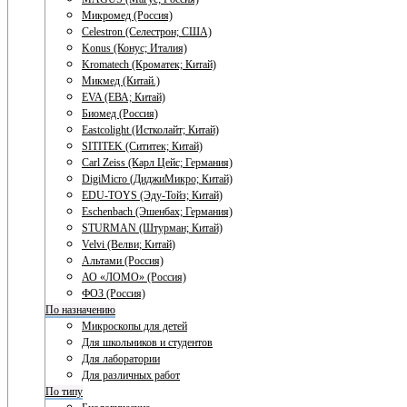
Микромед (Россия)
Celestron (Селестрон; США)
Konus (Конус; Италия)
Kromatech (Кроматек; Китай)
Микмед (Китай.)
EVA (ЕВА; Китай)
Биомед (Россия)
Eastcolight (Истколайт; Китай)
SITITEK (Сититек; Китай)
Carl Zeiss (Карл Цейс; Германия)
DigiMicro (ДиджиМикро; Китай)
EDU-TOYS (Эду-Тойз; Китай)
Eschenbach (Эшенбах; Германия)
STURMAN (Штурман; Китай)
Velvi (Велви; Китай)
Альтами (Россия)
АО «ЛОМО» (Россия)
ФОЗ (Россия)
По назначению
Микроскопы для детей
Для школьников и студентов
Для лаборатории
Для различных работ
По типу