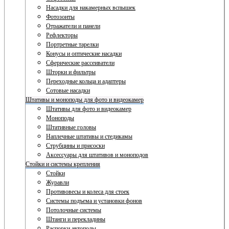
Насадки для накамерных вспышек
Фотозонты
Отражатели и панели
Рефлекторы
Портретные тарелки
Конусы и оптические насадки
Сферические рассеиватели
Шторки и фильтры
Переходные кольца и адаптеры
Сотовые насадки
Штативы и моноподы для фото и видеокамер
Штативы для фото и видеокамер
Моноподы
Штативные головы
Наплечные штативы и стедикамы
Струбцины и присоски
Аксессуары для штативов и моноподов
Стойки и системы крепления
Стойки
Журавли
Противовесы и колеса для стоек
Системы подъема и установки фонов
Потолочные системы
Штанги и перекладины
Распорки автополы