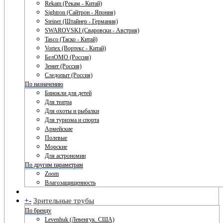
Rekam (Рекам - Китай)
Sightron (Сайтрон - Япония)
Steiner (Штайнер - Германия)
SWAROVSKI (Сваровски - Австрия)
Tasco (Таско - Китай)
Vortex (Вортекс - Китай)
БелОМО (Россия)
Зенит (Россия)
Следопыт (Россия)
По назначению
Бинокли для детей
Для театра
Для охоты и рыбалки
Для туризма и спорта
Армейские
Полевые
Морские
Для астрономии
По другим параметрам
Zoom
Влагозащищенность
+
-
Зрительные трубы
По бренду
Levenhuk (Левенгук. США)