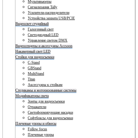
Мультивьюеры
Сигнализация Tally
Усилители-распределители
Устройства захвата USB/PCIE
Видеосвет студийный
Галогенный свет
Светодиодный LED
Управление светом DMX
Видеосендеры и аксессуары Accsoon
Накамерный свет LED
Стойки для видеосъемки
C-Stand
GBStand
MultiStand
Titan
Аксессуары к стойкам
Стедикамы и моторизованные системы
Модификаторы света
Зонты для видеосъемки
Отражатели
Светоформирующие насадки
Софтбоксы для видеосъемки
Плечевые упоры и обвесы
Follow focus
Плечевые упоры