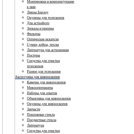
Монтировки и комплектующие
к ним
Линзы Барлоу
Окуляры для телескопов
Для астрофото
Зеркала и призмы
Фильтры
Оптические искатели
Сумки, кейсы, чехлы
Литература для астрономии
Постеры
Средства для очистки
телескопов
Разное для телескопов
Аксессуары для микроскопов
Камеры для микроскопов
Микропрепараты
Наборы для опытов
Объективы для микроскопов
Окуляры для микроскопов
Запчасти
Покровные стекла
Предметные стекла
Литература
Средства для очистки