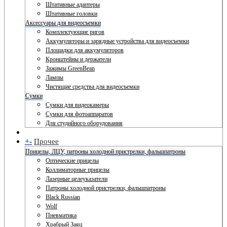
Штативные адаптеры
Штативные головки
Аксессуары для видеосъемки
Комплектующие ригов
Аккумуляторы и зарядные устройства для видеосъемки
Площадки для аккумуляторов
Кронштейны и держатели
Зажимы GreenBean
Лампы
Чистящие средства для видеосъемки
Сумки
Сумки для видеокамеры
Сумки для фотоаппаратов
Для студийного оборудования
+
-
Прочее
Прицелы, ЛЦУ, патроны холодной пристрелки, фальшпатроны
Оптические прицелы
Коллиматорные прицелы
Лазерные целеуказатели
Патроны холодной пристрелки, фальшпатроны
Black Russian
Wolf
Пневматика
Храбрый Заяц