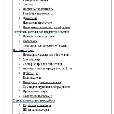
Зажимы
Настенные кронштейны
Резьбовые переходники
Держатели
Держатели отражателей
Поворотные консоли-стробофреймы
Фотобоксы и столы для предметной съемки
Платформы поворотные
Фотобоксы
Фотостолы для предметной съемки
Фотоаксессуары
Переходные кольца для объективов
Макрокольца
Светофильтры для объективов
Аккумуляторы и зарядные устройства
Пульты ДУ
Видоискатели
Фотосумки, рюкзаки и чехлы
Сумки для студийного оборудования
Прочие аксессуары
Фоторамки и альбомы
Синхронизаторы и синхрокабели
Радиосинхронизаторы
ИК синхронизаторы