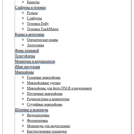
Брекеты
Слайдеры и тележки
Рельсы
Слайдеры
Тележки Dolly
Тележки TrackMaster
Краны и автогрипы
Операторские краны
Автогрипы
Фоны хромакей
Телесуфлеры
Мониторы и видоискатели
iMate продукция
Микрофоны
Головные микрофоны
Микрофонные удочки
Микрофоны для фото DSLR и видеокамер
Петличные микрофоны
Радиосистемы и конвертеры
Студийные микрофоны
Штативы и моноподы
Видеоштативы
Фотоштативы
Моноподы для видеосъемки
Быстросъемные площадки