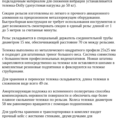
подкладочным материалом для снижения вибрации устанавливается
тележка-Dolly (допустимая нагрузка до 50 кг).
Секции рельсов изготовлены из легкого и прочного авиационного
алюминия на прецизионном металлорежущем оборудовании.
Быстросборная конструкция не требует использования инструментов и
дает возможность смонтировать секции в единый рельс длиной от 1
до 5 метров за считанные минуты.
Рельс укладывается в специальный держатель соединительной трубы
диаметром 15 мм, обеспечивающей расстояние 70 см между рельсами.
Тележка выполнена из металлического квадратного профиля 25х25 мм
и подходит для штативных треног большого веса. Система совместима
с большинством профессиональных видеоштативов. Ножки штатива
закрепляются непосредственно на тележке или вставляются шипами в
комплектные резиновые подпятники и фиксируются на тележке
струбцинами.
Для хранения и переноски тележка складывается, длина тележки в
сложенном виде всего 49 см.
Амортизирующая подложка из вспененного полиуретана способна
компенсировать неровности поверхности и обеспечить еще более
плавное скольжение тележки по рельсам. Колеса тележки диаметром
58 мм равномерно вращаются с помощью подшипников.
Для удобства хранения и транспортировки в комплект входит
прочный кейс с жесткими стенками, двумя ручками для