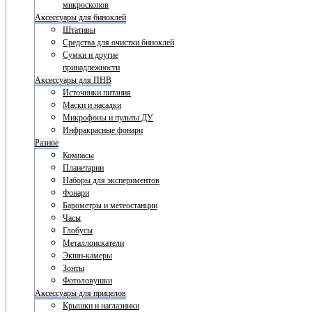
микроскопов
Аксессуары для биноклей
Штативы
Средства для очистки биноклей
Сумки и другие
принадлежности
Аксессуары для ПНВ
Источники питания
Маски и насадки
Микрофоны и пульты ДУ
Инфракрасные фонари
Разное
Компасы
Планетарии
Наборы для экспериментов
Фонари
Барометры и метеостанции
Часы
Глобусы
Металлоискатели
Экшн-камеры
Зонты
Фотоловушки
Аксессуары для прицелов
Крышки и наглазники