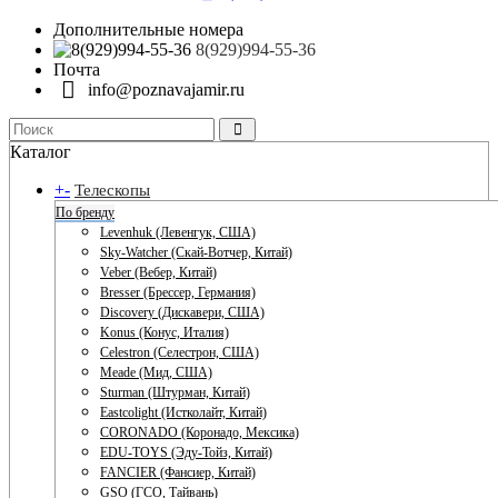
Дополнительные номера
8(929)994-55-36
Почта
info@poznavajamir.ru
Каталог
+
-
Телескопы
По бренду
Levenhuk (Левенгук, США)
Sky-Watcher (Скай-Вотчер, Китай)
Veber (Вебер, Китай)
Bresser (Брессер, Германия)
Discovery (Дискавери, США)
Konus (Конус, Италия)
Celestron (Селестрон, США)
Meade (Мид, США)
Sturman (Штурман, Китай)
Eastcolight (Истколайт, Китай)
CORONADO (Коронадо, Мексика)
EDU-TOYS (Эду-Тойз, Китай)
FANCIER (Фансиер, Китай)
GSO (ГСО, Тайвань)