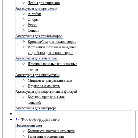
Чехлы для прицелов
Аксессуары для креплений
Антабки
Опоры
Ручки
Сошки
Аксессуары для тепловизоров
Кронштейны для тепловизоров
Источники питания и зарядные
устройства для тепловизоров
Аксессуары для луп и линз
Штативы напольные и запасные
лампы
Аксессуары для пневматики
Мишени и пулеулавливатели
Пружины и манжеты
Аксессуары для подствольных фонарей
Кольца и крепления для
фонарей
Аксессуары для интерьера
+
-
Фотооборудование
Постоянный свет
Комплекты постоянного света
Галогенные осветители