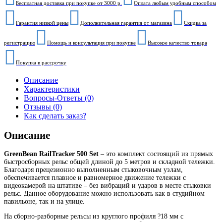
Бесплатная доставка при покупке от 3000 р.
Оплата любым удобным способом
Гарантия низкой цены
Дополнительная гарантия от магазина
Скидка за
регистрацию
Помощь и консультация при покупке
Высокое качество товара
Покупка в рассрочку
Описание
Характеристики
Вопросы-Ответы (0)
Отзывы (0)
Как сделать заказ?
Описание
GreenBean RailTracker 500 Set
– это комплект состоящий из прямых
быстросборных рельс общей длиной до 5 метров и складной тележки.
Благодаря прецезионно выполненным стыковочным узлам,
обеспечивается плавное и равномерное движение тележки с
видеокамерой на штативе – без вибраций и ударов в месте стыковки
рельс. Данное оборудование можно использовать как в студийном
павильоне, так и на улице.
На сборно-разборные рельсы из круглого профиля ?18 мм с