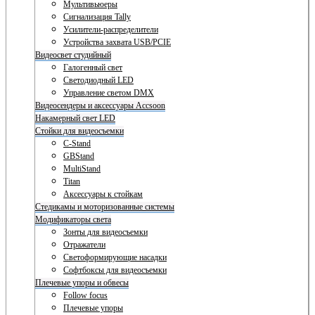
Мультивьюеры
Сигнализация Tally
Усилители-распределители
Устройства захвата USB/PCIE
Видеосвет студийный
Галогенный свет
Светодиодный LED
Управление светом DMX
Видеосендеры и аксессуары Accsoon
Накамерный свет LED
Стойки для видеосъемки
C-Stand
GBStand
MultiStand
Titan
Аксессуары к стойкам
Стедикамы и моторизованные системы
Модификаторы света
Зонты для видеосъемки
Отражатели
Светоформирующие насадки
Софтбоксы для видеосъемки
Плечевые упоры и обвесы
Follow focus
Плечевые упоры