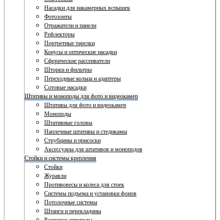
Насадки для накамерных вспышек
Фотозонты
Отражатели и панели
Рефлекторы
Портретные тарелки
Конусы и оптические насадки
Сферические рассеиватели
Шторки и фильтры
Переходные кольца и адаптеры
Сотовые насадки
Штативы и моноподы для фото и видеокамер
Штативы для фото и видеокамер
Моноподы
Штативные головы
Наплечные штативы и стедикамы
Струбцины и присоски
Аксессуары для штативов и моноподов
Стойки и системы крепления
Стойки
Журавли
Противовесы и колеса для стоек
Системы подъема и установки фонов
Потолочные системы
Штанги и перекладины