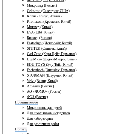
MAGUS (Магус; Россия)
Микромед (Россия)
Celestron (Селестрон; США)
Konus (Конус; Италия)
Kromatech (Кроматек; Китай)
Микмед (Китай.)
EVA (ЕВА; Китай)
Биомед (Россия)
Eastcolight (Истколайт; Китай)
SITITEK (Сититек; Китай)
Carl Zeiss (Карл Цейс; Германия)
DigiMicro (ДиджиМикро; Китай)
EDU-TOYS (Эду-Тойз; Китай)
Eschenbach (Эшенбах; Германия)
STURMAN (Штурман; Китай)
Velvi (Велви; Китай)
Альтами (Россия)
АО «ЛОМО» (Россия)
ФОЗ (Россия)
По назначению
Микроскопы для детей
Для школьников и студентов
Для лаборатории
Для различных работ
По типу