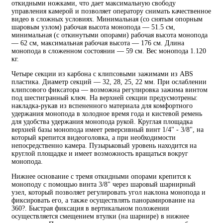
откидными ножками, что дает максимальную свободу
управления камерой и позволяет оператору снимать качественное
видео в сложных условиях. Минимальная (со снятым опорным
шаровым узлом) рабочая высота монопода — 51.5 см,
минимальная (с откинутыми опорами) рабочая высота монопода
— 62 см, максимальная рабочая высота — 176 см. Длина
монопода в сложенном состоянии — 59 см. Вес монопода 1.120
кг.
Четыре секции из карбона с клипсовыми зажимами из ABS
пластика. Диаметр секций — 32, 28, 25, 22 мм. При ослаблении
клипсового фиксатора — возможна регулировка зажима винтом
под шестигранный ключ. На верхней секции предусмотрены:
накладка-рукав из вспененного материала для комфортного
удержания монопода в холодное время года и кистевой ремень
для удобства удержания монопода рукой. Круглая площадка
верхней базы монопода имеет реверсивный винт 1/4" - 3/8", на
который крепится видеоголовка, а при необходимости
непосредственно камера. Пузырьковый уровень находится на
круглой площадке и имеет возможность вращаться вокруг
монопода.
Нижнее основание с тремя откидными опорами крепится к
моноподу с помощью винта 3/8" через шаровый шарнирный
узел, который позволяет регулировать угол наклона монопода и
фиксировать его, а также осуществлять панорамирование на
360?. Быстрая фиксация в вертикальном положении
осуществляется смещением втулки (на шарнире) в нижнее