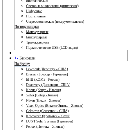
Биологические
Световые микроскопы (оптические)
Цифровые
Портативные
Стереоскопические (инструментальные)
По типу насадки
Монокулярные
Бинокулярные
Тринокулярные
Подключение по USB (LCD экран)
+
-
Бинокли
По бренду
Levenhuk (Левенгук - США)
Bresser (Брессер - Германия)
БПЦ (КОМЗ - Россия)
Discovery (Дискавери - США)
Konus (Конус - Италия)
Veber (Вебер - Китай)
Nikon (Никон - Япония)
Vixen Optics (Виксен Оптикс - Япония)
Celestron (Селестрон - США)
Kromatech (Кроматек - Китай)
LUNT Solar Systems (Германия)
Pentax (Пентакс - Япония)