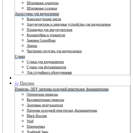
Штативные адаптеры
Штативные головки
Аксессуары для видеосъемки
Комплектующие ригов
Аккумуляторы и зарядные устройства для видеосъемки
Площадки для аккумуляторов
Кронштейны и держатели
Зажимы GreenBean
Лампы
Чистящие средства для видеосъемки
Сумки
Сумки для видеокамеры
Сумки для фотоаппаратов
Для студийного оборудования
+
-
Прочее
Прицелы, ЛЦУ, патроны холодной пристрелки, фальшпатроны
Оптические прицелы
Коллиматорные прицелы
Лазерные целеуказатели
Патроны холодной пристрелки, фальшпатроны
Black Russian
Wolf
Пневматика
Храбрый Заяц