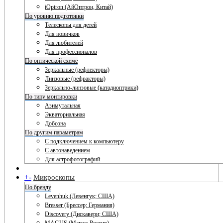
iOptron (АйОптрон, Китай)
По уровню подготовки
Телескопы для детей
Для новичков
Для любителей
Для профессионалов
По оптической схеме
Зеркальные (рефлекторы)
Линзовые (рефракторы)
Зеркально-линзовые (катадиоптрики)
По типу монтировки
Азимутальная
Экваториальная
Добсона
По другим параметрам
С подключением к компьютеру
С автонаведением
Для астрофотографий
+
-
Микроскопы
По бренду
Levenhuk (Левенгук; США)
Bresser (Брессер; Германия)
Discovery (Дискавери; США)