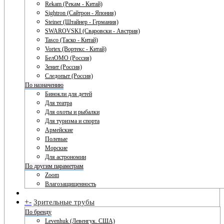
Rekam (Рекам - Китай)
Sightron (Сайтрон - Япония)
Steiner (Штайнер - Германия)
SWAROVSKI (Сваровски - Австрия)
Tasco (Таско - Китай)
Vortex (Вортекс - Китай)
БелОМО (Россия)
Зенит (Россия)
Следопыт (Россия)
По назначению
Бинокли для детей
Для театра
Для охоты и рыбалки
Для туризма и спорта
Армейские
Полевые
Морские
Для астрономии
По другим параметрам
Zoom
Влагозащищенность
+
-
Зрительные трубы
По бренду
Levenhuk (Левенгук. США)