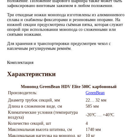
положение. Положение шарового шарнира также может быть
зафиксировано винтовым зажимом в любом положении.
Три откидные ножки монопода изготовлены из алюминиевого
сплава и снабжены фиксаторами и резиновыми опорами. На
нижней секции предусмотрена съёмная пятка, которая служит
опорой при использовании монопода со сложенными или
снятыми ножками.
Для хранения и транспортировки предусмотрен чехол с
наплечным регулируемым ремнём.
Комплектация
Характеристики
Монопод GreenBean HDV Elite 500С карбоновый
Производитель:
GreenBean
Диаметр трубок секций, мм
22… 32 мм
Длина в сложенном виде, см
585 мм
Климатические условия (температура
-20?С … +40?С
воздуха)
Количество секций, шт
4
Максимальная высота штатива, см
1740 мм
Максимальная нагрузка на монопод, кг
10 кг