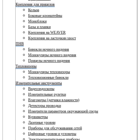
Крепления для прицелов
Кольца
Боковые кронштейны
Моноблоки
Базы и планки
Крепления на WEAVER
Крепления на ласточкин хвост
ПНВ
Бинокли ночного видения
Монокуляры ночного видения
Прицелы ночного видения
Тепловизоры
Монокуляры тепловизоры
Тепловизионные бинокли
Измерительные инструменты
Видеоэндоскопы
Измерительные рулетки
Влагомеры (датчики влажности)
Детекторы проводки
Измерители параметров окружающей среды
Курвиметры
Лазерные уровни
Приборы для обслуживания сетей
Цифровые уровни и угломеры
Электроизмерительные приборы