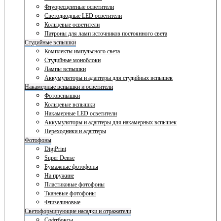
Флуоресцентные осветители
Светодиодные LED осветители
Кольцевые осветители
Патроны для ламп источников постоянного света
Студийные вспышки
Комплекты импульсного света
Студийные моноблоки
Лампы вспышки
Аккумуляторы и адаптеры для студийных вспышек
Накамерные вспышки и осветители
Фотовспышки
Кольцевые вспышки
Накамерные LED осветители
Аккумуляторы и адаптеры для накамерных вспышек
Переходники и адаптеры
Фотофоны
DigiPrint
Super Dense
Бумажные фотофоны
На пружине
Пластиковые фотофоны
Тканевые фотофоны
Флизелиновые
Светоформирующие насадки и отражатели
Софтбоксы