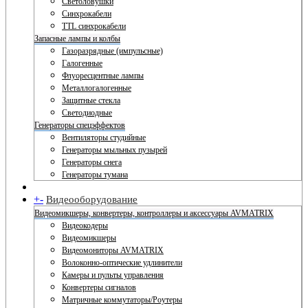
Светоловушки
Синхрокабели
TTL синхрокабели
Запасные лампы и колбы
Газоразрядные (импульсные)
Галогенные
Флуоресцентные лампы
Металлогалогенные
Защитные стекла
Светодиодные
Генераторы спецэффектов
Вентиляторы студийные
Генераторы мыльных пузырей
Генераторы снега
Генераторы тумана
+
-
Видеооборудование
Видеомикшеры, конвертеры, контроллеры и аксессуары AVMATRIX
Видеокодеры
Видеомикшеры
Видеомониторы AVMATRIX
Волоконно-оптические удлинители
Камеры и пульты управления
Конвертеры сигналов
Матричные коммутаторы/Роутеры