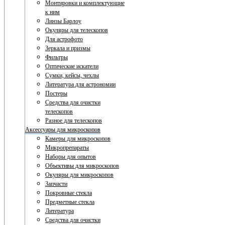
Монтировки и комплектующие
к ним
Линзы Барлоу
Окуляры для телескопов
Для астрофото
Зеркала и призмы
Фильтры
Оптические искатели
Сумки, кейсы, чехлы
Литература для астрономии
Постеры
Средства для очистки
телескопов
Разное для телескопов
Аксессуары для микроскопов
Камеры для микроскопов
Микропрепараты
Наборы для опытов
Объективы для микроскопов
Окуляры для микроскопов
Запчасти
Покровные стекла
Предметные стекла
Литература
Средства для очистки