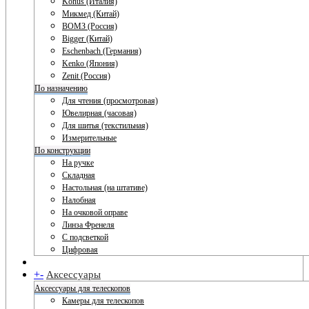
Konus (Италия)
Микмед (Китай)
ВОМЗ (Россия)
Bigger (Китай)
Eschenbach (Германия)
Kenko (Япония)
Zenit (Россия)
По назначению
Для чтения (просмотровая)
Ювелирная (часовая)
Для шитья (текстильная)
Измерительные
По конструкции
На ручке
Складная
Настольная (на штативе)
Налобная
На очковой оправе
Линза Френеля
С подсветкой
Цифровая
+
-
Аксессуары
Аксессуары для телескопов
Камеры для телескопов