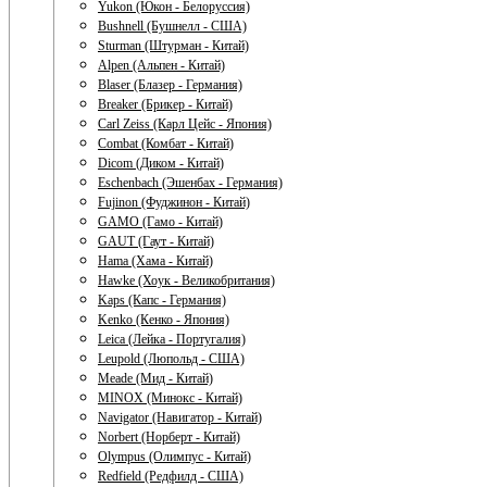
Yukon (Юкон - Белоруссия)
Bushnell (Бушнелл - США)
Sturman (Штурман - Китай)
Alpen (Альпен - Китай)
Blaser (Блазер - Германия)
Breaker (Брикер - Китай)
Carl Zeiss (Карл Цейс - Япония)
Combat (Комбат - Китай)
Dicom (Диком - Китай)
Eschenbach (Эшенбах - Германия)
Fujinon (Фуджинон - Китай)
GAMO (Гамо - Китай)
GAUT (Гаут - Китай)
Hama (Хама - Китай)
Hawke (Хоук - Великобритания)
Kaps (Капс - Германия)
Kenko (Кенко - Япония)
Leica (Лейка - Португалия)
Leupold (Люпольд - США)
Meade (Мид - Китай)
MINOX (Минокс - Китай)
Navigator (Навигатор - Китай)
Norbert (Норберт - Китай)
Olympus (Олимпус - Китай)
Redfield (Редфилд - США)