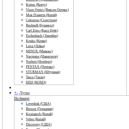
Konus (Конус)
Vixen Optics (Виксен Оптикс)
Моя Планета (Китай)
Celestron (Селестрон)
Bushnell (Бушнелл)
Carl Zeiss (Карл Цейс)
Eschenbach (Эшенбах)
Kenko (Кенко)
Leica (Лейка)
MINOX (Минокс)
Navigator (Навигатор)
Norbert (Норберт)
PENTAX (Пентакс)
STURMAN (Штурман)
Tasco (Таско)
БПЦ (КОМЗ)
+
-
Лупы
По бренду
Levenhuk (США)
Bresser (Германия)
Kromatech (Китай)
Veber (Китай)
Discovery (США)