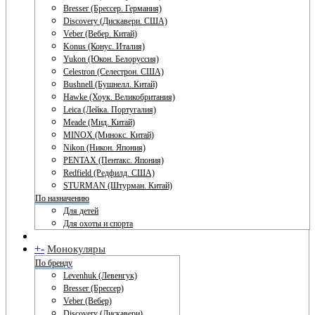
Bresser (Брессер. Германия)
Discovery (Дискавери. США)
Veber (Вебер. Китай)
Konus (Конус. Италия)
Yukon (Юкон. Белоруссия)
Celestron (Селестрон. США)
Bushnell (Бушнелл. Китай)
Hawke (Хоук. Великобритания)
Leica (Лейка. Португалия)
Meade (Мид. Китай)
MINOX (Минокс. Китай)
Nikon (Никон. Япония)
PENTAX (Пентакс. Япония)
Redfield (Редфилд. США)
STURMAN (Штурман. Китай)
По назначению
Для детей
Для охоты и спорта
+
-
Монокуляры
По бренду
Levenhuk (Левенгук)
Bresser (Брессер)
Veber (Вебер)
Discovery (Дискавери)