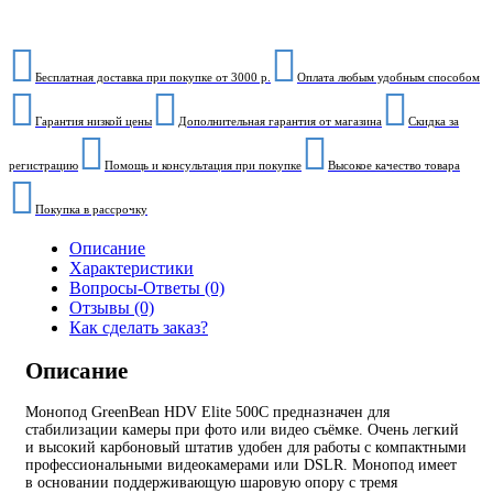
Бесплатная доставка при покупке от 3000 р.
Оплата любым удобным способом
Гарантия низкой цены
Дополнительная гарантия от магазина
Скидка за
регистрацию
Помощь и консультация при покупке
Высокое качество товара
Покупка в рассрочку
Описание
Характеристики
Вопросы-Ответы (0)
Отзывы (0)
Как сделать заказ?
Описание
Монопод GreenBean HDV Elite 500С предназначен для
стабилизации камеры при фото или видео съёмке. Очень легкий
и высокий карбоновый штатив удобен для работы с компактными
профессиональными видеокамерами или DSLR. Монопод имеет
в основании поддерживающую шаровую опору с тремя