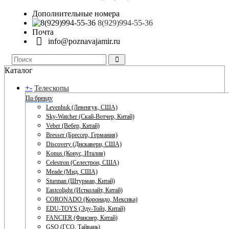
Дополнительные номера
8(929)994-55-36
Почта
info@poznavajamir.ru
Каталог
+
-
Телескопы
По бренду
Levenhuk (Левенгук, США)
Sky-Watcher (Скай-Вотчер, Китай)
Veber (Вебер, Китай)
Bresser (Брессер, Германия)
Discovery (Дискавери, США)
Konus (Конус, Италия)
Celestron (Селестрон, США)
Meade (Мид, США)
Sturman (Штурман, Китай)
Eastcolight (Истколайт, Китай)
CORONADO (Коронадо, Мексика)
EDU-TOYS (Эду-Тойз, Китай)
FANCIER (Фансиер, Китай)
GSO (ГСО, Тайвань)