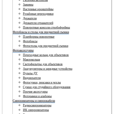
Распорки автополы
Зажимы
Настенные кронштейны
Резьбовые переходники
Держатели
Держатели отражателей
Поворотные консоли-стробофреймы
Фотобоксы и столы для предметной съемки
Платформы поворотные
Фотобоксы
Фотостолы для предметной съемки
Фотоаксессуары
Переходные кольца для объективов
Макрокольца
Светофильтры для объективов
Аккумуляторы и зарядные устройства
Пульты ДУ
Видоискатели
Фотосумки, рюкзаки и чехлы
Сумки для студийного оборудования
Прочие аксессуары
Фоторамки и альбомы
Синхронизаторы и синхрокабели
Радиосинхронизаторы
ИК синхронизаторы