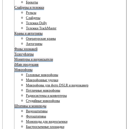
Брекеты
Слайдеры и тележки
Рельсы
Слайдеры
Тележки Dolly
Тележки TrackMaster
Краны и автогрипы
Операторские краны
Автогрипы
Фоны хромакей
Телесуфлеры
Мониторы и видоискатели
iMate продукция
Микрофоны
Головные микрофоны
Микрофонные удочки
Микрофоны для фото DSLR и видеокамер
Петличные микрофоны
Радиосистемы и конвертеры
Студийные микрофоны
Штативы и моноподы
Видеоштативы
Фотоштативы
Моноподы для видеосъемки
Быстросъемные площадки