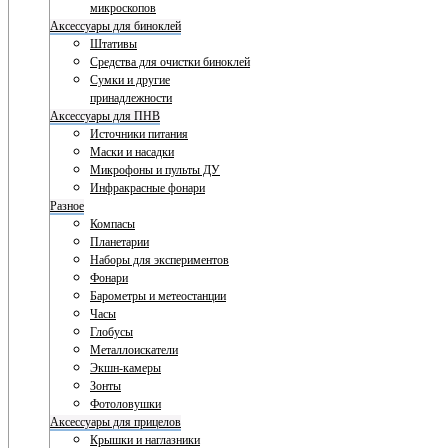
микроскопов
Аксессуары для биноклей
Штативы
Средства для очистки биноклей
Сумки и другие
принадлежности
Аксессуары для ПНВ
Источники питания
Маски и насадки
Микрофоны и пульты ДУ
Инфракрасные фонари
Разное
Компасы
Планетарии
Наборы для экспериментов
Фонари
Барометры и метеостанции
Часы
Глобусы
Металлоискатели
Экшн-камеры
Зонты
Фотоловушки
Аксессуары для прицелов
Крышки и наглазники