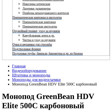
Нивелиры оптические
Лазерные дальномеры
Приборы неразрушающего контроля
Пневматические винтовки и пистолеты
Пневматические винтовки
Пневматические пистолеты
Оружейный тюнинг, уход за оружием
Камуфляжная лента и др.
Чистка и уход за оружием
Очки и наушники для стрельбы
Подствольные фонари
Подзорные трубы, бинокли, барометры и др. из бронзы
Главная
Видеооборудование
Штативы и моноподы
Моноподы для видеосъемки
Монопод GreenBean HDV Elite 500С карбоновый
Монопод GreenBean HDV
Elite 500С карбоновый