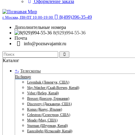
Оформление заказа
8(499)396-35-49
г. Москва, ПН-ПТ 10:00-19:00
Дополнительные номера
8(929)994-55-36
Почта
info@poznavajamir.ru
Каталог
+
-
Телескопы
По бренду
Levenhuk (Левенгук, США)
Sky-Watcher (Скай-Вотчер, Китай)
Veber (Вебер, Китай)
Bresser (Брессер, Германия)
Discovery (Дискавери, США)
Konus (Конус, Италия)
Celestron (Селестрон, США)
Meade (Мид, США)
Sturman (Штурман, Китай)
Eastcolight (Истколайт, Китай)