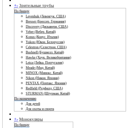
+
-
Зрительные трубы
По бренду
Levenhuk (Левенгук. США)
Bresser (Брессер. Германия)
Discovery (Дискавери. США)
Veber (Вебер. Китай)
Konus (Конус. Италия)
Yukon (Юкон. Белоруссия)
Celestron (Селестрон. США)
Bushnell (Бушнелл. Китай)
Hawke (Хоук. Великобритания)
Leica (Лейка. Португалия)
Meade (Мид. Китай)
MINOX (Минокс. Китай)
Nikon (Никон. Япония)
PENTAX (Пентакс. Япония)
Redfield (Редфилд. США)
STURMAN (Штурман. Китай)
По назначению
Для детей
Для охоты и спорта
+
-
Монокуляры
По бренду