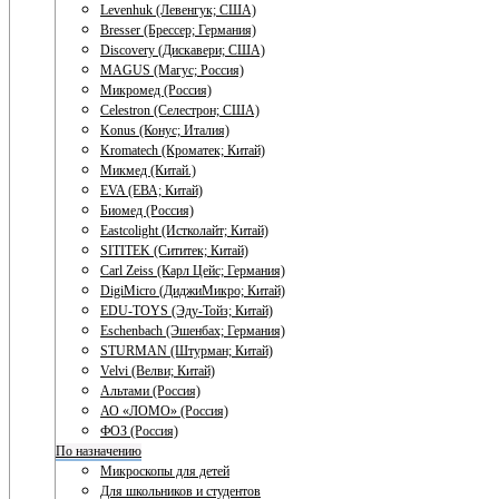
Levenhuk (Левенгук; США)
Bresser (Брессер; Германия)
Discovery (Дискавери; США)
MAGUS (Магус; Россия)
Микромед (Россия)
Celestron (Селестрон; США)
Konus (Конус; Италия)
Kromatech (Кроматек; Китай)
Микмед (Китай.)
EVA (ЕВА; Китай)
Биомед (Россия)
Eastcolight (Истколайт; Китай)
SITITEK (Сититек; Китай)
Carl Zeiss (Карл Цейс; Германия)
DigiMicro (ДиджиМикро; Китай)
EDU-TOYS (Эду-Тойз; Китай)
Eschenbach (Эшенбах; Германия)
STURMAN (Штурман; Китай)
Velvi (Велви; Китай)
Альтами (Россия)
АО «ЛОМО» (Россия)
ФОЗ (Россия)
По назначению
Микроскопы для детей
Для школьников и студентов