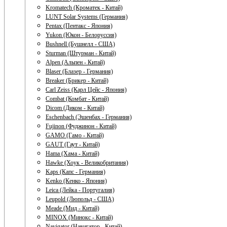
Kromatech (Кроматек - Китай)
LUNT Solar Systems (Германия)
Pentax (Пентакс - Япония)
Yukon (Юкон - Белоруссия)
Bushnell (Бушнелл - США)
Sturman (Штурман - Китай)
Alpen (Альпен - Китай)
Blaser (Блазер - Германия)
Breaker (Брикер - Китай)
Carl Zeiss (Карл Цейс - Япония)
Combat (Комбат - Китай)
Dicom (Диком - Китай)
Eschenbach (Эшенбах - Германия)
Fujinon (Фуджинон - Китай)
GAMO (Гамо - Китай)
GAUT (Гаут - Китай)
Hama (Хама - Китай)
Hawke (Хоук - Великобритания)
Kaps (Капс - Германия)
Kenko (Кенко - Япония)
Leica (Лейка - Португалия)
Leupold (Люпольд - США)
Meade (Мид - Китай)
MINOX (Минокс - Китай)
Navigator (Навигатор - Китай)