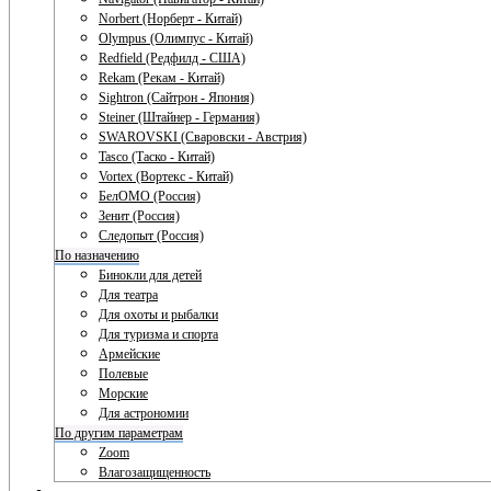
Norbert (Норберт - Китай)
Olympus (Олимпус - Китай)
Redfield (Редфилд - США)
Rekam (Рекам - Китай)
Sightron (Сайтрон - Япония)
Steiner (Штайнер - Германия)
SWAROVSKI (Сваровски - Австрия)
Tasco (Таско - Китай)
Vortex (Вортекс - Китай)
БелОМО (Россия)
Зенит (Россия)
Следопыт (Россия)
По назначению
Бинокли для детей
Для театра
Для охоты и рыбалки
Для туризма и спорта
Армейские
Полевые
Морские
Для астрономии
По другим параметрам
Zoom
Влагозащищенность