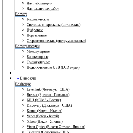
Для лаборатории
Для различных работ
По типу
Биологические
Световые микроскопы (оптические)
Цифровые
Портативные
Стереоскопические (инструментальные)
По типу насадки
Монокулярные
Бинокулярные
Тринокулярные
Подключение по USB (LCD экран)
+
-
Бинокли
По бренду
Levenhuk (Левенгук - США)
Bresser (Брессер - Германия)
БПЦ (КОМЗ - Россия)
Discovery (Дискавери - США)
Konus (Конус - Италия)
Veber (Вебер - Китай)
Nikon (Никон - Япония)
Vixen Optics (Виксен Оптикс - Япония)
Celestron (Селестрон - США)