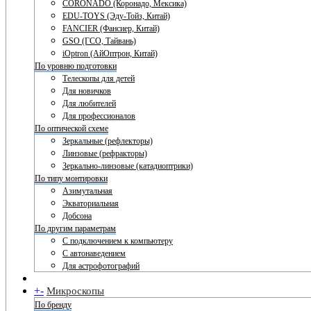
CORONADO (Коронадо, Мексика)
EDU-TOYS (Эду-Тойз, Китай)
FANCIER (Фансиер, Китай)
GSO (ГСО, Тайвань)
iOptron (АйОптрон, Китай)
По уровню подготовки
Телескопы для детей
Для новичков
Для любителей
Для профессионалов
По оптической схеме
Зеркальные (рефлекторы)
Линзовые (рефракторы)
Зеркально-линзовые (катадиоптрики)
По типу монтировки
Азимутальная
Экваториальная
Добсона
По другим параметрам
С подключением к компьютеру
С автонаведением
Для астрофотографий
+
-
Микроскопы
По бренду