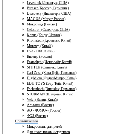
Levenhuk (Левенгук; США)
Bresser (Брессер; Германия)
Discovery (Дискавери; США)
MAGUS (Магус; Россия)
Микромед (Россия)
Celestron (Селестрон; США)
Konus (Конус; Италия)
Kromatech (Кроматек; Китай)
Микмед (Китай.)
EVA (ЕВА; Китай)
Биомед (Россия)
Eastcolight (Истколайт; Китай)
SITITEK (Сититек; Китай)
Carl Zeiss (Карл Цейс; Германия)
DigiMicro (ДиджиМикро; Китай)
EDU-TOYS (Эду-Тойз; Китай)
Eschenbach (Эшенбах; Германия)
STURMAN (Штурман; Китай)
Velvi (Велви; Китай)
Альтами (Россия)
АО «ЛОМО» (Россия)
ФОЗ (Россия)
По назначению
Микроскопы для детей
Для школьников и студентов