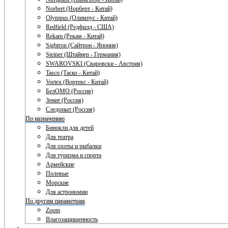
Norbert (Норберт - Китай)
Olympus (Олимпус - Китай)
Redfield (Редфилд - США)
Rekam (Рекам - Китай)
Sightron (Сайтрон - Япония)
Steiner (Штайнер - Германия)
SWAROVSKI (Сваровски - Австрия)
Tasco (Таско - Китай)
Vortex (Вортекс - Китай)
БелОМО (Россия)
Зенит (Россия)
Следопыт (Россия)
По назначению
Бинокли для детей
Для театра
Для охоты и рыбалки
Для туризма и спорта
Армейские
Полевые
Морские
Для астрономии
По другим параметрам
Zoom
Влагозащищенность