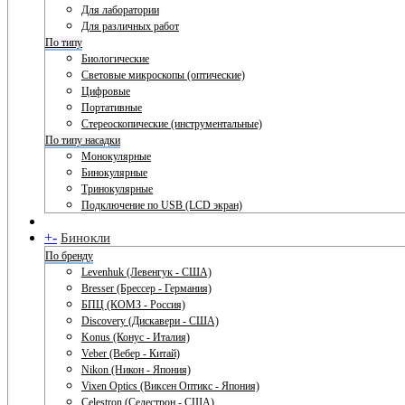
Для лаборатории
Для различных работ
По типу
Биологические
Световые микроскопы (оптические)
Цифровые
Портативные
Стереоскопические (инструментальные)
По типу насадки
Монокулярные
Бинокулярные
Тринокулярные
Подключение по USB (LCD экран)
+
-
Бинокли
По бренду
Levenhuk (Левенгук - США)
Bresser (Брессер - Германия)
БПЦ (КОМЗ - Россия)
Discovery (Дискавери - США)
Konus (Конус - Италия)
Veber (Вебер - Китай)
Nikon (Никон - Япония)
Vixen Optics (Виксен Оптикс - Япония)
Celestron (Селестрон - США)