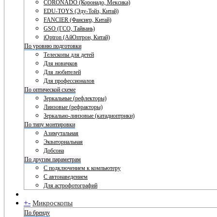
CORONADO (Коронадо, Мексика)
EDU-TOYS (Эду-Тойз, Китай)
FANCIER (Фансиер, Китай)
GSO (ГСО, Тайвань)
iOptron (АйОптрон, Китай)
По уровню подготовки
Телескопы для детей
Для новичков
Для любителей
Для профессионалов
По оптической схеме
Зеркальные (рефлекторы)
Линзовые (рефракторы)
Зеркально-линзовые (катадиоптрики)
По типу монтировки
Азимутальная
Экваториальная
Добсона
По другим параметрам
С подключением к компьютеру
С автонаведением
Для астрофотографий
+
-
Микроскопы
По бренду