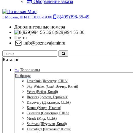
Оформление заказа
8(499)396-35-49
г. Москва, ПН-ПТ 10:00-19:00
Дополнительные номера
8(929)994-55-36
Почта
info@poznavajamir.ru
Каталог
+
-
Телескопы
По бренду
Levenhuk (Левенгук, США)
Sky-Watcher (Скай-Вотчер, Китай)
Veber (Вебер, Китай)
Bresser (Брессер, Германия)
Discovery (Дискавери, США)
Konus (Конус, Италия)
Celestron (Селестрон, США)
Meade (Мид, США)
Sturman (Штурман, Китай)
Eastcolight (Истколайт, Китай)