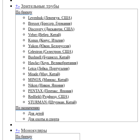
+
-
Зрительные трубы
По бренду
Levenhuk (Левенгук. США)
Bresser (Брессер. Германия)
Discovery (Дискавери. США)
Veber (Вебер. Китай)
Konus (Конус. Италия)
Yukon (Юкон. Белоруссия)
Celestron (Селестрон. США)
Bushnell (Бушнелл. Китай)
Hawke (Хоук. Великобритания)
Leica (Лейка. Португалия)
Meade (Мид. Китай)
MINOX (Минокс. Китай)
Nikon (Никон. Япония)
PENTAX (Пентакс. Япония)
Redfield (Редфилд. США)
STURMAN (Штурман. Китай)
По назначению
Для детей
Для охоты и спорта
+
-
Монокуляры
По бренду