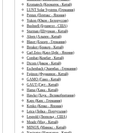
Kromatech (Кроматек - Китай)
LUNT Solar Systems (Германия)
Pentax (Пентакс - Япония)
Yukon (Юкон - Белоруссия)
Bushnell (Бушнелл - США)
Sturman (Штурман - Китай)
Alpen (Альпен - Китай)
Blaser (Блазер - Германия)
Breaker (Брикер - Китай)
Carl Zeiss (Карл Цейс - Япония)
Combat (Комбат - Китай)
Dicom (Диком - Китай)
Eschenbach (Эшенбах - Германия)
Fujinon (Фуджинон - Китай)
GAMO (Гамо - Китай)
GAUT (Гаут - Китай)
Hama (Хама - Китай)
Hawke (Хоук - Великобритания)
Kaps (Капс - Германия)
Kenko (Кенко - Япония)
Leica (Лейка - Португалия)
Leupold (Люпольд - США)
Meade (Мид - Китай)
MINOX (Минокс - Китай)
Navigator (Навигатор - Китай)