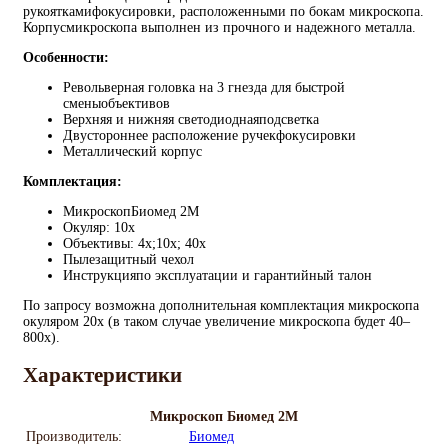
рукояткамифокусировки, расположенными по бокам микроскопа.
Корпусмикроскопа выполнен из прочного и надежного металла.
Особенности:
Револьверная головка на 3 гнезда для быстрой
сменыобъективов
Верхняя и нижняя светодиоднаяподсветка
Двустороннее расположение ручекфокусировки
Металлический корпус
Комплектация:
МикpоскопБиомед 2М
Окуляр: 10х
Объективы: 4х;10х; 40х
Пылезащитный чехол
Инструкцияпо эксплуатации и гарантийный талон
По запросу возможна дополнительная комплектация микроскопа
окуляром 20x (в таком случае увеличение микроскопа будет 40–
800x).
Характеристики
Микpоскоп Биомед 2М
Производитель:
Биомед