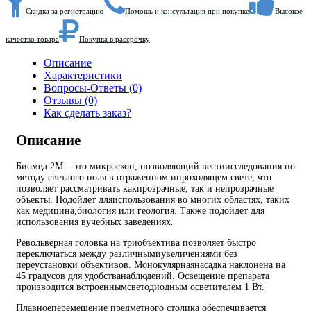
Скидка за регистрацию
Помощь и консультация при покупке
Высокое
качество товара
Покупка в рассрочку
Описание
Характеристики
Вопросы-Ответы (0)
Отзывы (0)
Как сделать заказ?
Описание
Биомед 2M – это микроскоп, позволяющий вестиисследования по
методу светлого поля в отраженном ипроходящем свете, что
позволяет рассматривать какпрозрачные, так и непрозрачные
объекты. Подойдет дляиспользования во многих областях, таких
как медицина,биология или геология. Также подойдет для
использования вучебных заведениях.
Револьверная головка на триобъектива позволяет быстро
переключаться между различнымиувеличениями без
переустановки объективов. Монокулярнаянасадка наклонена на
45 градусов для удобстванаблюдений. Освещение препарата
производится встроеннымсветодиодным осветителем 1 Вт.
Плавноеперемещение предметного столика обеспечивается