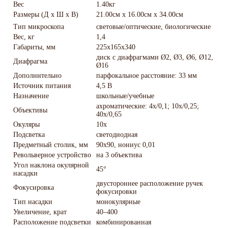
Вес
1.40кг
Размеры (Д х Ш х В)
21.00см x 16.00см x 34.00см
Тип микроскопа
световые/оптические, биологические
Вес, кг
1,4
Габариты, мм
225x165x340
диск с диафрагмами Ø2, Ø3, Ø6, Ø12,
Диафрагма
Ø16
Дополнительно
парфокальное расстояние: 33 мм
Источник питания
4,5 В
Назначение
школьные/учебные
ахроматические: 4х/0,1; 10х/0,25;
Объективы
40х/0,65
Окуляры
10x
Подсветка
светодиодная
Предметный столик, мм
90x90, нониус 0,01
Револьверное устройство
на 3 объектива
Угол наклона окулярной
45°
насадки
двустороннее расположение ручек
Фокусировка
фокусировки
Тип насадки
монокулярные
Увеличение, крат
40–400
Расположение подсветки
комбинированная