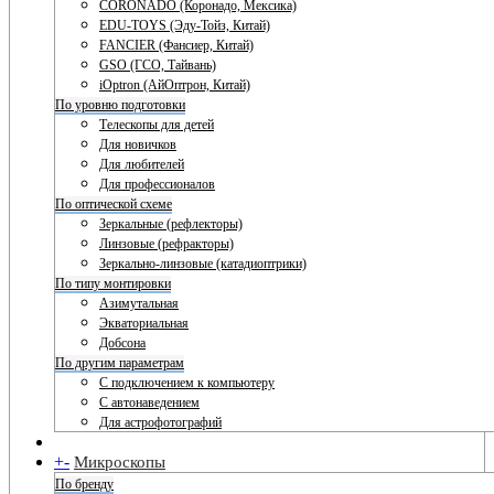
CORONADO (Коронадо, Мексика)
EDU-TOYS (Эду-Тойз, Китай)
FANCIER (Фансиер, Китай)
GSO (ГСО, Тайвань)
iOptron (АйОптрон, Китай)
По уровню подготовки
Телескопы для детей
Для новичков
Для любителей
Для профессионалов
По оптической схеме
Зеркальные (рефлекторы)
Линзовые (рефракторы)
Зеркально-линзовые (катадиоптрики)
По типу монтировки
Азимутальная
Экваториальная
Добсона
По другим параметрам
С подключением к компьютеру
С автонаведением
Для астрофотографий
+
-
Микроскопы
По бренду