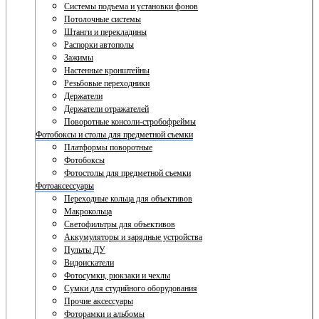
Системы подъема и установки фонов
Потолочные системы
Штанги и перекладины
Распорки автополы
Зажимы
Настенные кронштейны
Резьбовые переходники
Держатели
Держатели отражателей
Поворотные консоли-стробофреймы
Фотобоксы и столы для предметной съемки
Платформы поворотные
Фотобоксы
Фотостолы для предметной съемки
Фотоаксессуары
Переходные кольца для объективов
Макрокольца
Светофильтры для объективов
Аккумуляторы и зарядные устройства
Пульты ДУ
Видоискатели
Фотосумки, рюкзаки и чехлы
Сумки для студийного оборудования
Прочие аксессуары
Фоторамки и альбомы