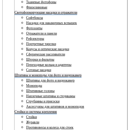
Тканевые фотофоны
Флизелиновые
Светоформирующие насадки и отражатели
Софтбоксы
Насадки для накамерных вспышек
Фотозонты
Отражатели и панели
Рефлекторы
Портретные тарелки
Конусы и оптические насадки
Сферические рассеиватели
Шторки и фильтры
Переходные кольца и адаптеры
Сотовые насадки
Штативы и моноподы для фото и видеокамер
Штативы для фото и видеокамер
Моноподы
Штативные головы
Наплечные штативы и стедикамы
Струбцины и присоски
Аксессуары для штативов и моноподов
Стойки и системы крепления
Стойки
Журавли
Противовесы и колеса для стоек