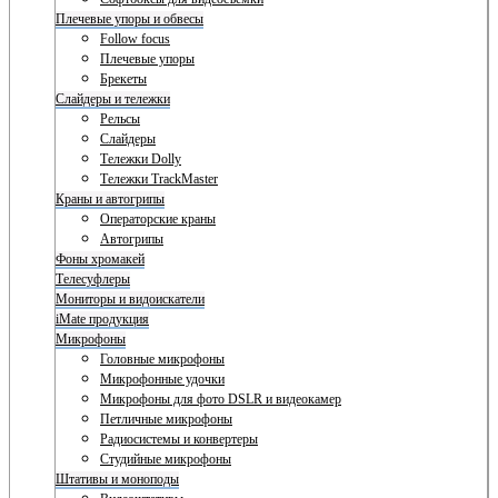
Плечевые упоры и обвесы
Follow focus
Плечевые упоры
Брекеты
Слайдеры и тележки
Рельсы
Слайдеры
Тележки Dolly
Тележки TrackMaster
Краны и автогрипы
Операторские краны
Автогрипы
Фоны хромакей
Телесуфлеры
Мониторы и видоискатели
iMate продукция
Микрофоны
Головные микрофоны
Микрофонные удочки
Микрофоны для фото DSLR и видеокамер
Петличные микрофоны
Радиосистемы и конвертеры
Студийные микрофоны
Штативы и моноподы