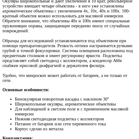
Окуляры широкопольные и дают увеличение в 10 крат, револьверное
устройство вмещает четыре объектива - в него уже установлены
ахроматические объективы с увеличением 4х, 10х, 40х и 100х. 100-
кратный объектив можно использовать для масляной иммерсии.
Обратите внимание, что объективы 40х и 100х имеют специальные
пружинящие оправы, защищающие переднюю линзу от случайных
повреждений.
Образцы для исследований устанавливаются под объективом при
помощи препаратоводителя. Резкость оптики настраивается ручками
грубой и точной фокусировки. Система освещения расположена под
предметным столиком и имеет регулировку яркости. Подсветка
представляет собой светодиод с коллектором, а конденсор Аббе
снабжен ирисовой диафрагмой и держателем фильтра.
Удобно, что микроскоп может работать от батареек, а не только от
сети.
Основные особенности:
Бинокулярная поворотная насадка с наклоном 30°
Широкопольные окуляры, ахроматические объективы
Для наблюдений в светлом поле и с применением масляной
иммерсии
Нижняя светодиодная подсветка с коллектором
Питание от батареек или сети переменного тока
Корпус сделан из металла
Комплектация: