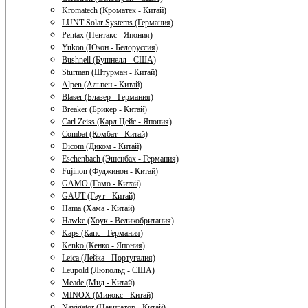
Kromatech (Кроматек - Китай)
LUNT Solar Systems (Германия)
Pentax (Пентакс - Япония)
Yukon (Юкон - Белоруссия)
Bushnell (Бушнелл - США)
Sturman (Штурман - Китай)
Alpen (Альпен - Китай)
Blaser (Блазер - Германия)
Breaker (Брикер - Китай)
Carl Zeiss (Карл Цейс - Япония)
Combat (Комбат - Китай)
Dicom (Диком - Китай)
Eschenbach (Эшенбах - Германия)
Fujinon (Фуджинон - Китай)
GAMO (Гамо - Китай)
GAUT (Гаут - Китай)
Hama (Хама - Китай)
Hawke (Хоук - Великобритания)
Kaps (Капс - Германия)
Kenko (Кенко - Япония)
Leica (Лейка - Португалия)
Leupold (Люпольд - США)
Meade (Мид - Китай)
MINOX (Минокс - Китай)
Navigator (Навигатор - Китай)