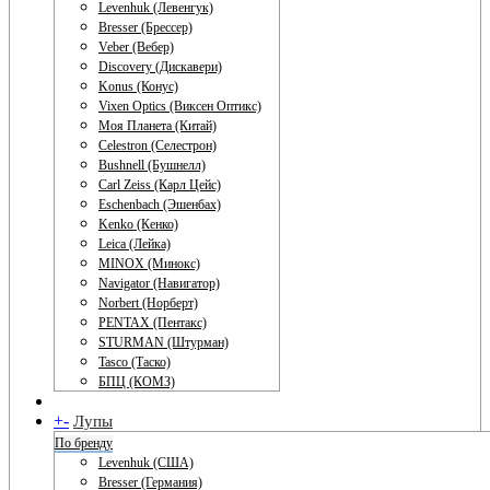
Levenhuk (Левенгук)
Bresser (Брессер)
Veber (Вебер)
Discovery (Дискавери)
Konus (Конус)
Vixen Optics (Виксен Оптикс)
Моя Планета (Китай)
Celestron (Селестрон)
Bushnell (Бушнелл)
Carl Zeiss (Карл Цейс)
Eschenbach (Эшенбах)
Kenko (Кенко)
Leica (Лейка)
MINOX (Минокс)
Navigator (Навигатор)
Norbert (Норберт)
PENTAX (Пентакс)
STURMAN (Штурман)
Tasco (Таско)
БПЦ (КОМЗ)
+
-
Лупы
По бренду
Levenhuk (США)
Bresser (Германия)