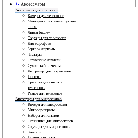
+
-
Аксессуары
Аксессуары для телескопов
Камеры для телескопов
Монтировки и комплектующие
к ним
Линзы Барлоу
Окуляры для телескопов
Для астрофото
Зеркала и призмы
Фильтры
Оптические искатели
Сумки, кейсы, чехлы
Литература для астрономии
Постеры
Средства для очистки
телескопов
Разное для телескопов
Аксессуары для микроскопов
Камеры для микроскопов
Микропрепараты
Наборы для опытов
Объективы для микроскопов
Окуляры для микроскопов
Запчасти
Покровные стекла