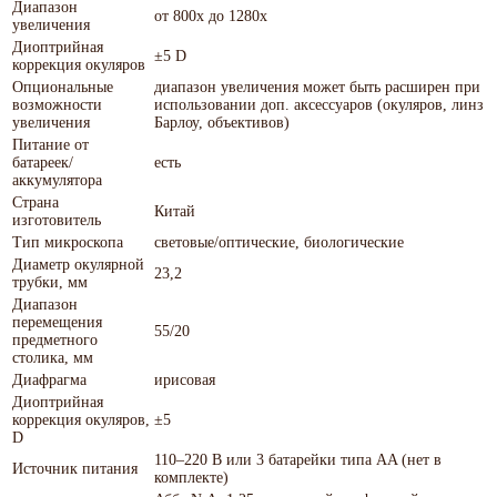
Диапазон
от 800х до 1280х
увеличения
Диоптрийная
±5 D
коррекция окуляров
Опциональные
диапазон увеличения может быть расширен при
возможности
использовании доп. аксессуаров (окуляров, линз
увеличения
Барлоу, объективов)
Питание от
батареек/
есть
аккумулятора
Страна
Китай
изготовитель
Тип микроскопа
световые/оптические, биологические
Диаметр окулярной
23,2
трубки, мм
Диапазон
перемещения
55/20
предметного
столика, мм
Диафрагма
ирисовая
Диоптрийная
коррекция окуляров,
±5
D
110–220 В или 3 батарейки типа AA (нет в
Источник питания
комплекте)