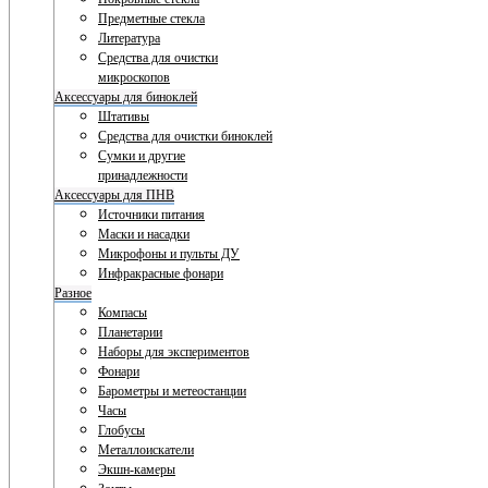
Предметные стекла
Литература
Средства для очистки
микроскопов
Аксессуары для биноклей
Штативы
Средства для очистки биноклей
Сумки и другие
принадлежности
Аксессуары для ПНВ
Источники питания
Маски и насадки
Микрофоны и пульты ДУ
Инфракрасные фонари
Разное
Компасы
Планетарии
Наборы для экспериментов
Фонари
Барометры и метеостанции
Часы
Глобусы
Металлоискатели
Экшн-камеры