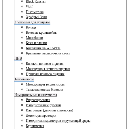
Black Russian
Wolf
Пневматика
Храбрый Заяц
Крепления для прицелов
Кольца
Боковые кронштейны
Моноблоки
Базы и планки
Крепления на WEAVER
Крепления на ласточкин хвост
ПНВ
Бинокли ночного видения
Монокуляры ночного видения
Прицелы ночного видения
Тепловизоры
Монокуляры тепловизоры
Тепловизионные бинокли
Измерительные инструменты
Видеоэндоскопы
Измерительные рулетки
Влагомеры (датчики влажности)
Детекторы проводки
Измерители параметров окружающей среды
Курвиметры