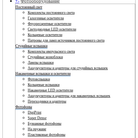
+
-
Фотооборудование
Постоянный свет
Комплекты постоянного света
Галогенные осветители
Флуоресцентные осветители
Светодиодные LED осветители
Кольцевые осветители
Патроны для ламп источников постоянного света
Студийные вспышки
Комплекты импульсного света
Студийные моноблоки
Лампы вспышки
Аккумуляторы и адаптеры для студийных вспышек
Накамерные вспышки и осветители
Фотовспышки
Кольцевые вспышки
Накамерные LED осветители
Аккумуляторы и адаптеры для накамерных вспышек
Переходники и адаптеры
Фотофоны
DigiPrint
Super Dense
Бумажные фотофоны
На пружине
Пластиковые фотофоны