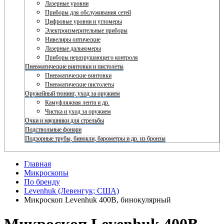
Лазерные уровни
Приборы для обслуживания сетей
Цифровые уровни и угломеры
Электроизмерительные приборы
Нивелиры оптические
Лазерные дальномеры
Приборы неразрушающего контроля
Пневматические винтовки и пистолеты
Пневматические винтовки
Пневматические пистолеты
Оружейный тюнинг, уход за оружием
Камуфляжная лента и др.
Чистка и уход за оружием
Очки и наушники для стрельбы
Подствольные фонари
Подзорные трубы, бинокли, барометры и др. из бронзы
Главная
Микроскопы
По бренду
Levenhuk (Левенгук; США)
Микроскоп Levenhuk 400B, бинокулярный