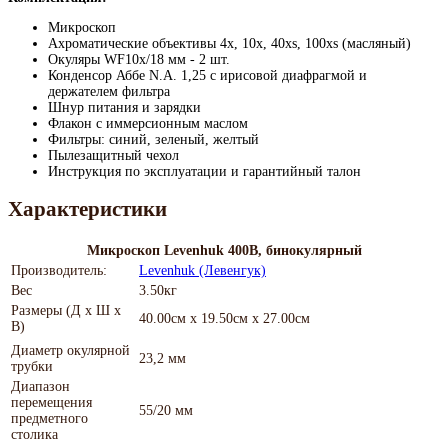
Микроскоп
Ахроматические объективы 4х, 10х, 40xs, 100хs (масляный)
Окуляры WF10x/18 мм - 2 шт.
Конденсор Аббе N.A. 1,25 с ирисовой диафрагмой и
держателем фильтра
Шнур питания и зарядки
Флакон с иммерсионным маслом
Фильтры: синий, зеленый, желтый
Пылезащитный чехол
Инструкция по эксплуатации и гарантийный талон
Характеристики
Микроскоп Levenhuk 400B, бинокулярный
Производитель:
Levenhuk (Левенгук)
Вес
3.50кг
Размеры (Д х Ш х
40.00см x 19.50см x 27.00см
В)
Диаметр окулярной
23,2 мм
трубки
Диапазон
перемещения
55/20 мм
предметного
столика