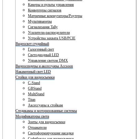
Камеры и пульты управления
Конвертеры сигналов
Матричные коммутаторы/Роутеры
Мультивьюеры
Сигнализация Tally
Усилители-распределители
Устройства захвата USB/PCIE
Видеосвет студийный
Галогенный свет
Светодиодный LED
Управление светом DMX
Видеосендеры и аксессуары Accsoon
Накамерный свет LED
Стойки для видеосъемки
C-Stand
GBStand
MultiStand
Titan
Аксессуары к стойкам
Стедикамы и моторизованные системы
Модификаторы света
Зонты для видеосъемки
Отражатели
Светоформирующие насадки
Софтбоксы для видеосъемки