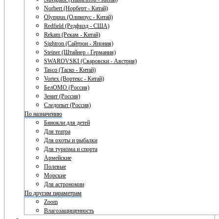
Norbert (Норберт - Китай)
Olympus (Олимпус - Китай)
Redfield (Редфилд - США)
Rekam (Рекам - Китай)
Sightron (Сайтрон - Япония)
Steiner (Штайнер - Германия)
SWAROVSKI (Сваровски - Австрия)
Tasco (Таско - Китай)
Vortex (Вортекс - Китай)
БелОМО (Россия)
Зенит (Россия)
Следопыт (Россия)
По назначению
Бинокли для детей
Для театра
Для охоты и рыбалки
Для туризма и спорта
Армейские
Полевые
Морские
Для астрономии
По другим параметрам
Zoom
Влагозащищенность