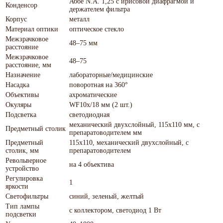
Аббе N.A. 1,25 с ирисовой диафрагмой и
Конденсор
держателем фильтра
Корпус
металл
Материал оптики
оптическое стекло
Межзрачковое
48–75 мм
расстояние
Межзрачковое
48–75
расстояние, мм
Назначение
лабораторные/медицинские
Насадка
поворотная на 360°
Объективы
ахроматические
Окуляры
WF10x/18 мм (2 шт.)
Подсветка
светодиодная
механический двухслойный, 115x110 мм, с
Предметный столик
препаратоводителем мм
Предметный
115x110, механический двухслойный, с
столик, мм
препаратоводителем
Револьверное
на 4 объектива
устройство
Регулировка
1
яркости
Светофильтры
синий, зеленый, желтый
Тип лампы
с коллектором, светодиод 1 Вт
подсветки