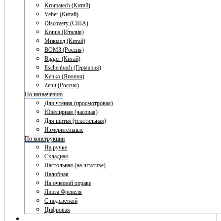
Kromatech (Китай)
Veber (Китай)
Discovery (США)
Konus (Италия)
Микмед (Китай)
ВОМЗ (Россия)
Bigger (Китай)
Eschenbach (Германия)
Kenko (Япония)
Zenit (Россия)
По назначению
Для чтения (просмотровая)
Ювелирная (часовая)
Для шитья (текстильная)
Измерительные
По конструкции
На ручке
Складная
Настольная (на штативе)
Налобная
На очковой оправе
Линза Френеля
С подсветкой
Цифровая