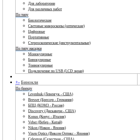
Для лаборатории
Для различных работ
По типу
Биологические
Световые микроскопы (оптические)
Цифровые
Портативные
Стереоскопические (инструментальные)
По типу насадки
Монокулярные
Бинокулярные
Тринокулярные
Подключение по USB (LCD экран)
+
-
Бинокли
По бренду
Levenhuk (Левенгук - США)
Bresser (Брессер - Германия)
БПЦ (КОМЗ - Россия)
Discovery (Дискавери - США)
Konus (Конус - Италия)
Veber (Вебер - Китай)
Nikon (Никон - Япония)
Vixen Optics (Виксен Оптикс - Япония)
Celestron (Селестрон - США)