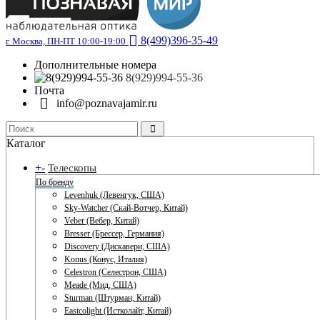
8(499)396-35-49
г. Москва, ПН-ПТ 10:00-19:00
Дополнительные номера
8(929)994-55-36
Почта
info@poznavajamir.ru
Каталог
+
-
Телескопы
По бренду
Levenhuk (Левенгук, США)
Sky-Watcher (Скай-Вотчер, Китай)
Veber (Вебер, Китай)
Bresser (Брессер, Германия)
Discovery (Дискавери, США)
Konus (Конус, Италия)
Celestron (Селестрон, США)
Meade (Мид, США)
Sturman (Штурман, Китай)
Eastcolight (Истколайт, Китай)