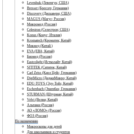
Levenhuk (Левенгук; США)
Bresser (Брессер; Германия)
Discovery (Дискавери; США)
MAGUS (Магус; Россия)
Микромед (Россия)
Celestron (Селестрон; США)
Konus (Конус; Италия)
Kromatech (Кроматек; Китай)
Микмед (Китай.)
EVA (ЕВА; Китай)
Биомед (Россия)
Eastcolight (Истколайт; Китай)
SITITEK (Сититек; Китай)
Carl Zeiss (Карл Цейс; Германия)
DigiMicro (ДиджиМикро; Китай)
EDU-TOYS (Эду-Тойз; Китай)
Eschenbach (Эшенбах; Германия)
STURMAN (Штурман; Китай)
Velvi (Велви; Китай)
Альтами (Россия)
АО «ЛОМО» (Россия)
ФОЗ (Россия)
По назначению
Микроскопы для детей
Для школьников и студентов