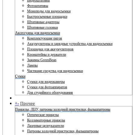
Видеоштативы
Фотоштативы
Моноподы для видеосъемки
Быстросъемные площадки
Штативные адаптеры
Штативные головки
Аксессуары для видеосъемки
Комплектующие ригов
Аккумуляторы и зарядные устройства для видеосъемки
Площадки для аккумуляторов
Кронштейны и держатели
Зажимы GreenBean
Лампы
Чистящие средства для видеосъемки
Сумки
Сумки для видеокамеры
Сумки для фотоаппаратов
Для студийного оборудования
+
-
Прочее
Прицелы, ЛЦУ, патроны холодной пристрелки, фальшпатроны
Оптические прицелы
Коллиматорные прицелы
Лазерные целеуказатели
Патроны холодной пристрелки, фальшпатроны