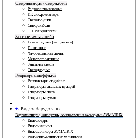
Синхронизаторы и синхрокабели
Радиосинхронизаторы
ИК синхронизаторы
Светоловушки
Синхрокабели
TTL синхрокабели
Запасные лампы и колбы
Газоразрядные (импульсные)
Галогенные
Флуоресцентные лампы
Металлогалогенные
Защитные стекла
Светодиодные
Генераторы спецэффектов
Вентиляторы студийные
Генераторы мыльных пузырей
Генераторы снега
Генераторы тумана
+
-
Видеооборудование
Видеомикшеры, конвертеры, контроллеры и аксессуары AVMATRIX
Видеокодеры
Видеомикшеры
Видеомониторы AVMATRIX
Волоконно-оптические удлинители