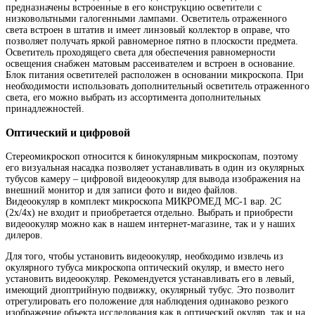
предназначены встроенные в его конструкцию осветители с
низковольтными галогенными лампами. Осветитель отраженного
света встроен в штатив и имеет линзовый коллектор в оправе, что
позволяет получать яркой равномерное пятно в плоскости предмета.
Осветитель проходящего света для обеспечения равномерности
освещения снабжен матовым рассеивателем и встроен в основание.
Блок питания осветителей расположен в основании микроскопа. При
необходимости использовать дополнительный осветитель отраженного
света, его можно выбрать из ассортимента дополнительных
принадлежностей.
Оптический и цифровой
Стереомикроскоп относится к бинокулярным микроскопам, поэтому
его визуальная насадка позволяет устанавливать в один из окулярных
тубусов камеру – цифровой видеоокуляр для вывода изображения на
внешний монитор и для записи фото и видео файлов.
Видеоокуляр в комплект микроскопа МИКРОМЕД МС-1 вар. 2С
(2х/4х) не входит и приобретается отдельно. Выбрать и приобрести
видеоокуляр можно как в нашем интернет-магазине, так и у наших
дилеров.
Для того, чтобы установить видеоокуляр, необходимо извлечь из
окулярного тубуса микроскопа оптический окуляр, и вместо него
установить видеоокуляр. Рекомендуется устанавливать его в левый,
имеющий диоптрийную подвижку, окулярный тубус. Это позволит
отрегулировать его положение для наблюдения одинаково резкого
изображение объекта исследования как в оптический окуляр, так и на