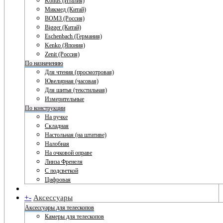
Konus (Италия)
Микмед (Китай)
ВОМЗ (Россия)
Bigger (Китай)
Eschenbach (Германия)
Kenko (Япония)
Zenit (Россия)
По назначению
Для чтения (просмотровая)
Ювелирная (часовая)
Для шитья (текстильная)
Измерительные
По конструкции
На ручке
Складная
Настольная (на штативе)
Налобная
На очковой оправе
Линза Френеля
С подсветкой
Цифровая
+
-
Аксессуары
Аксессуары для телескопов
Камеры для телескопов