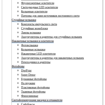
Флуоресцентные осветители
Светодиодные LED осветители
Кольцевые осветители
Патроны для ламп источников постоянного света
Студийные вспышки
Комплекты импульсного света
Студийные моноблоки
Лампы вспышки
Аккумуляторы и адаптеры для студийных вспышек
Накамерные вспышки и осветители
Фотовспышки
Кольцевые вспышки
Накамерные LED осветители
Аккумуляторы и адаптеры для накамерных вспышек
Переходники и адаптеры
Фотофоны
DigiPrint
Super Dense
Бумажные фотофоны
На пружине
Пластиковые фотофоны
Тканевые фотофоны
Флизелиновые
Светоформирующие насадки и отражатели
Софтбоксы