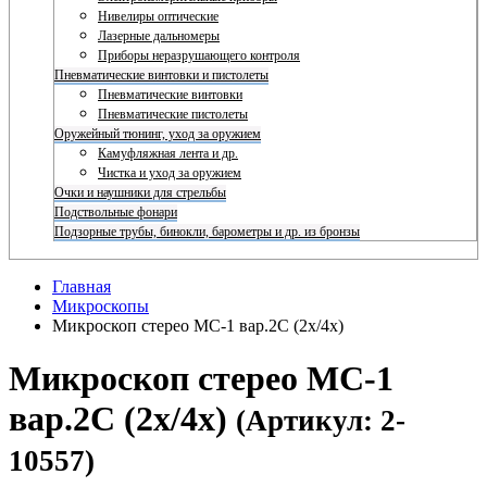
Нивелиры оптические
Лазерные дальномеры
Приборы неразрушающего контроля
Пневматические винтовки и пистолеты
Пневматические винтовки
Пневматические пистолеты
Оружейный тюнинг, уход за оружием
Камуфляжная лента и др.
Чистка и уход за оружием
Очки и наушники для стрельбы
Подствольные фонари
Подзорные трубы, бинокли, барометры и др. из бронзы
Главная
Микроскопы
Микроскоп стерео МС-1 вар.2C (2х/4х)
Микроскоп стерео МС-1
вар.2C (2х/4х)
(Артикул: 2-
10557)