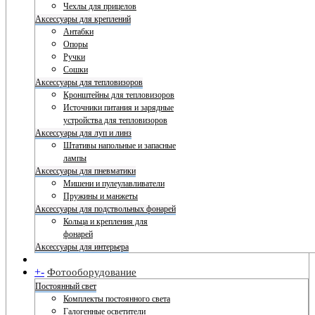
Чехлы для прицелов
Аксессуары для креплений
Антабки
Опоры
Ручки
Сошки
Аксессуары для тепловизоров
Кронштейны для тепловизоров
Источники питания и зарядные
устройства для тепловизоров
Аксессуары для луп и линз
Штативы напольные и запасные
лампы
Аксессуары для пневматики
Мишени и пулеулавливатели
Пружины и манжеты
Аксессуары для подствольных фонарей
Кольца и крепления для
фонарей
Аксессуары для интерьера
+
-
Фотооборудование
Постоянный свет
Комплекты постоянного света
Галогенные осветители