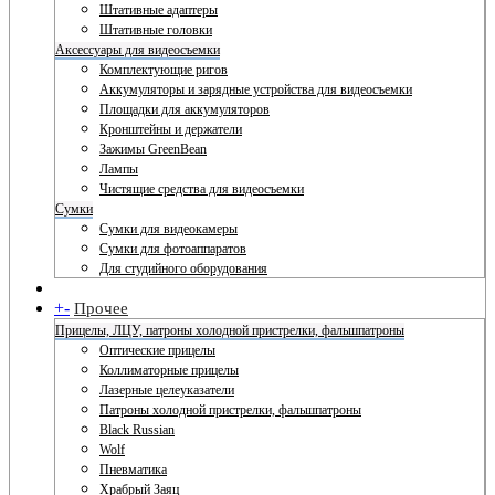
Штативные адаптеры
Штативные головки
Аксессуары для видеосъемки
Комплектующие ригов
Аккумуляторы и зарядные устройства для видеосъемки
Площадки для аккумуляторов
Кронштейны и держатели
Зажимы GreenBean
Лампы
Чистящие средства для видеосъемки
Сумки
Сумки для видеокамеры
Сумки для фотоаппаратов
Для студийного оборудования
+
-
Прочее
Прицелы, ЛЦУ, патроны холодной пристрелки, фальшпатроны
Оптические прицелы
Коллиматорные прицелы
Лазерные целеуказатели
Патроны холодной пристрелки, фальшпатроны
Black Russian
Wolf
Пневматика
Храбрый Заяц