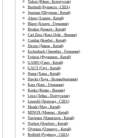
Yukon (Юкон - Белоруссия)
Bushnell (Бушнелл - США)
Sturman (Штурман - Китай)
Alpen (Альпен - Китай)
Blaser (Блазер - Германия)
Breaker (Брикер - Китай)
Carl Zeiss (Карл Цейс - Япония)
Combat (Комбат - Китай)
Dicom (Диком - Китай)
Eschenbach (Эшенбах - Германия)
Fujinon (Фуджинон - Китай)
GAMO (Гамо - Китай)
GAUT (Гаут - Китай)
Hama (Хама - Китай)
Hawke (Хоук - Великобритания)
Kaps (Капс - Германия)
Kenko (Кенко - Япония)
Leica (Лейка - Португалия)
Leupold (Люпольд - США)
Meade (Мид - Китай)
MINOX (Минокс - Китай)
Navigator (Навигатор - Китай)
Norbert (Норберт - Китай)
Olympus (Олимпус - Китай)
Redfield (Редфилд - США)