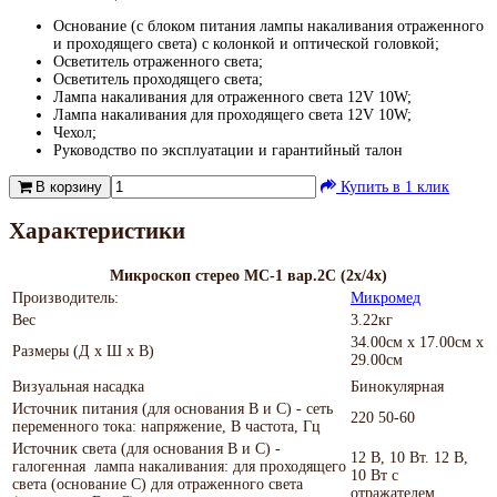
Основание (с блоком питания лампы накаливания отраженного
и проходящего света) с колонкой и оптической головкой;
Осветитель отраженного света;
Осветитель проходящего света;
Лампа накаливания для отраженного света 12V 10W;
Лампа накаливания для проходящего света 12V 10W;
Чехол;
Руководство по эксплуатации и гарантийный талон
В корзину
Купить в 1 клик
Характеристики
Микроскоп стерео МС-1 вар.2C (2х/4х)
Производитель:
Микромед
Вес
3.22кг
34.00см x 17.00см x
Размеры (Д х Ш х В)
29.00см
Визуальная насадка
Бинокулярная
Источник питания (для основания В и С) - сеть
220 50-60
переменного тока: напряжение, В частота, Гц
Источник света (для основания В и С) -
12 В, 10 Вт. 12 В,
галогенная лампа накаливания: для проходящего
10 Вт с
света (основание С) для отраженного света
отражателем