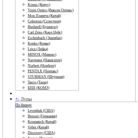
Konus (Конус)
Vixen Optics (Виксен Оптикс)
Моя Планета (Китай)
Celestron (Селестрон)
Bushnell (Бушнелл)
Carl Zeiss (Карл Цейс)
Eschenbach (Эшенбах)
Kenko (Кенко)
Leica (Лейка)
MINOX (Минокс)
Navigator (Навигатор)
Norbert (Норберт)
PENTAX (Пентакс)
STURMAN (Штурман)
Tasco (Таско)
БПЦ (КОМЗ)
+
-
Лупы
По бренду
Levenhuk (США)
Bresser (Германия)
Kromatech (Китай)
Veber (Китай)
Discovery (США)