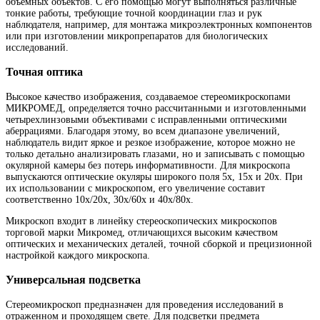
объемных объектов. С его помощью могут выполняться различные
тонкие работы, требующие точной координации глаз и рук
наблюдателя, например, для монтажа микроэлектронных компонентов
или при изготовлении микропрепаратов для биологических
исследований.
Точная оптика
Высокое качество изображения, создаваемое стереомикроскопами
МИКРОМЕД, определяется точно рассчитанными и изготовленными
четырехлинзовыми объективами с исправленными оптическими
аберрациями. Благодаря этому, во всем диапазоне увеличений,
наблюдатель видит яркое и резкое изображение, которое можно не
только детально анализировать глазами, но и записывать с помощью
окулярной камеры без потерь информативности. Для микроскопа
выпускаются оптические окуляры широкого поля 5х, 15х и 20х. При
их использовании с микроскопом, его увеличение составит
соответственно 10х/20х, 30х/60х и 40х/80х.
Микроскоп входит в линейку стереоскопических микроскопов
торговой марки Микромед, отличающихся высоким качеством
оптических и механических деталей, точной сборкой и прецизионной
настройкой каждого микроскопа.
Универсальная подсветка
Стереомикроскоп предназначен для проведения исследований в
отраженном и проходящем свете. Для подсветки предмета