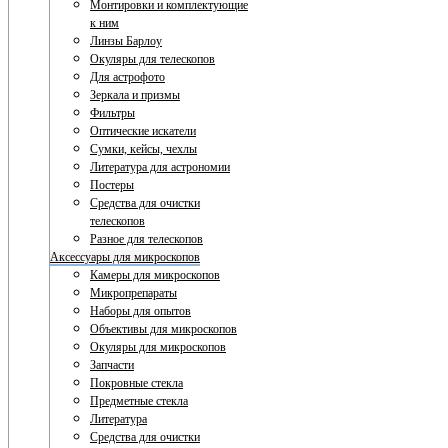
Монтировки и комплектующие
к ним
Линзы Барлоу
Окуляры для телескопов
Для астрофото
Зеркала и призмы
Фильтры
Оптические искатели
Сумки, кейсы, чехлы
Литература для астрономии
Постеры
Средства для очистки
телескопов
Разное для телескопов
Аксессуары для микроскопов
Камеры для микроскопов
Микропрепараты
Наборы для опытов
Объективы для микроскопов
Окуляры для микроскопов
Запчасти
Покровные стекла
Предметные стекла
Литература
Средства для очистки