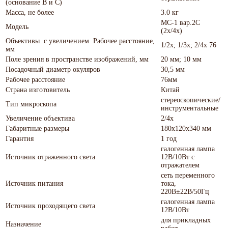
(основание В и С)
Масса, не более
3.0 кг
МС-1 вар.2C
Модель
(2х/4х)
Объективы с увеличением Рабочее расстояние,
1/2x; 1/3x; 2/4x 76
мм
Поле зрения в пространстве изображений, мм
20 мм; 10 мм
Посадочный диаметр окуляров
30,5 мм
Рабочее расстояние
76мм
Страна изготовитель
Китай
стереоскопические/
Тип микроскопа
инструментальные
Увеличение объектива
2/4x
Габаритные размеры
180x120x340 мм
Гарантия
1 год
галогенная лампа
Источник отраженного света
12В/10Вт с
отражателем
сеть переменного
Источник питания
тока,
220В±22В/50Гц
галогенная лампа
Источник проходящего света
12В/10Вт
для прикладных
Назначение