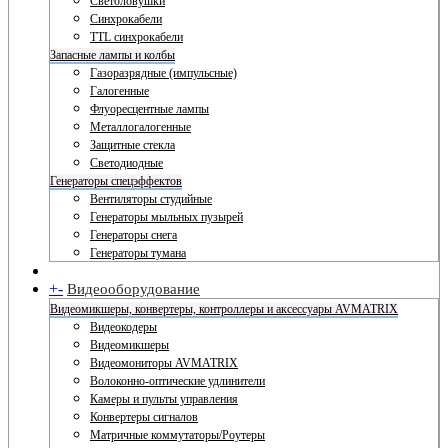
Светоловушки
Синхрокабели
TTL синхрокабели
Запасные лампы и колбы
Газоразрядные (импульсные)
Галогенные
Флуоресцентные лампы
Металлогалогенные
Защитные стекла
Светодиодные
Генераторы спецэффектов
Вентиляторы студийные
Генераторы мыльных пузырей
Генераторы снега
Генераторы тумана
+
-
Видеооборудование
Видеомикшеры, конвертеры, контроллеры и аксессуары AVMATRIX
Видеокодеры
Видеомикшеры
Видеомониторы AVMATRIX
Волоконно-оптические удлинители
Камеры и пульты управления
Конвертеры сигналов
Матричные коммутаторы/Роутеры