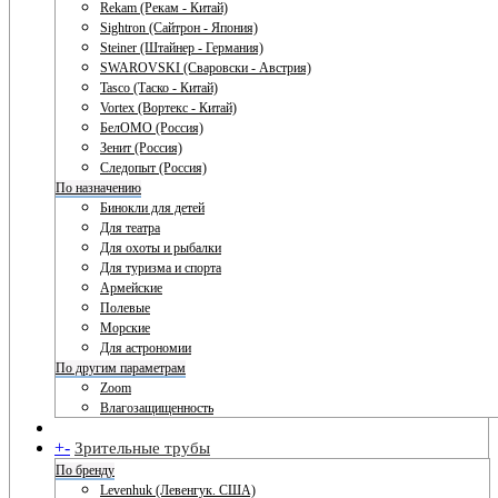
Rekam (Рекам - Китай)
Sightron (Сайтрон - Япония)
Steiner (Штайнер - Германия)
SWAROVSKI (Сваровски - Австрия)
Tasco (Таско - Китай)
Vortex (Вортекс - Китай)
БелОМО (Россия)
Зенит (Россия)
Следопыт (Россия)
По назначению
Бинокли для детей
Для театра
Для охоты и рыбалки
Для туризма и спорта
Армейские
Полевые
Морские
Для астрономии
По другим параметрам
Zoom
Влагозащищенность
+
-
Зрительные трубы
По бренду
Levenhuk (Левенгук. США)