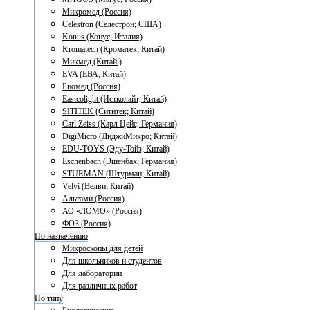
Микромед (Россия)
Celestron (Селестрон; США)
Konus (Конус; Италия)
Kromatech (Кроматек; Китай)
Микмед (Китай.)
EVA (ЕВА; Китай)
Биомед (Россия)
Eastcolight (Истколайт; Китай)
SITITEK (Сититек; Китай)
Carl Zeiss (Карл Цейс; Германия)
DigiMicro (ДиджиМикро; Китай)
EDU-TOYS (Эду-Тойз; Китай)
Eschenbach (Эшенбах; Германия)
STURMAN (Штурман; Китай)
Velvi (Велви; Китай)
Альтами (Россия)
АО «ЛОМО» (Россия)
ФОЗ (Россия)
По назначению
Микроскопы для детей
Для школьников и студентов
Для лаборатории
Для различных работ
По типу