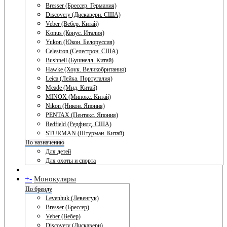
Bresser (Брессер. Германия)
Discovery (Дискавери. США)
Veber (Вебер. Китай)
Konus (Конус. Италия)
Yukon (Юкон. Белоруссия)
Celestron (Селестрон. США)
Bushnell (Бушнелл. Китай)
Hawke (Хоук. Великобритания)
Leica (Лейка. Португалия)
Meade (Мид. Китай)
MINOX (Минокс. Китай)
Nikon (Никон. Япония)
PENTAX (Пентакс. Япония)
Redfield (Редфилд. США)
STURMAN (Штурман. Китай)
По назначению
Для детей
Для охоты и спорта
+
-
Монокуляры
По бренду
Levenhuk (Левенгук)
Bresser (Брессер)
Veber (Вебер)
Discovery (Дискавери)