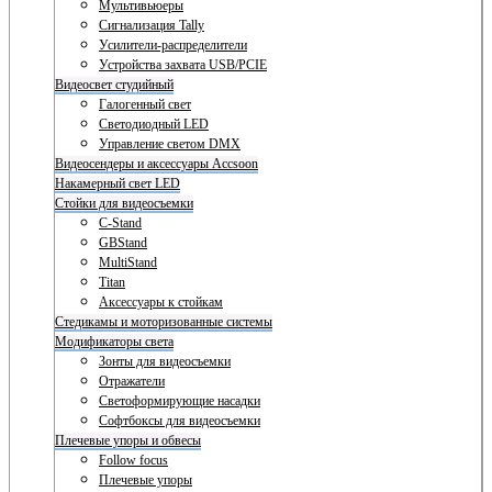
Мультивьюеры
Сигнализация Tally
Усилители-распределители
Устройства захвата USB/PCIE
Видеосвет студийный
Галогенный свет
Светодиодный LED
Управление светом DMX
Видеосендеры и аксессуары Accsoon
Накамерный свет LED
Стойки для видеосъемки
C-Stand
GBStand
MultiStand
Titan
Аксессуары к стойкам
Стедикамы и моторизованные системы
Модификаторы света
Зонты для видеосъемки
Отражатели
Светоформирующие насадки
Софтбоксы для видеосъемки
Плечевые упоры и обвесы
Follow focus
Плечевые упоры