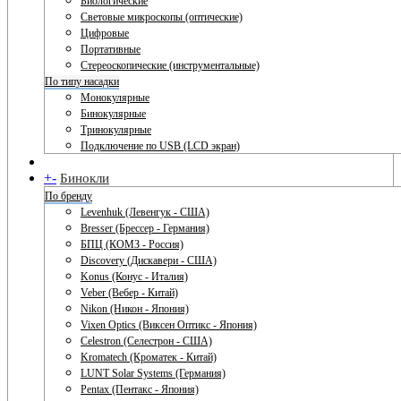
Биологические
Световые микроскопы (оптические)
Цифровые
Портативные
Стереоскопические (инструментальные)
По типу насадки
Монокулярные
Бинокулярные
Тринокулярные
Подключение по USB (LCD экран)
+
-
Бинокли
По бренду
Levenhuk (Левенгук - США)
Bresser (Брессер - Германия)
БПЦ (КОМЗ - Россия)
Discovery (Дискавери - США)
Konus (Конус - Италия)
Veber (Вебер - Китай)
Nikon (Никон - Япония)
Vixen Optics (Виксен Оптикс - Япония)
Celestron (Селестрон - США)
Kromatech (Кроматек - Китай)
LUNT Solar Systems (Германия)
Pentax (Пентакс - Япония)