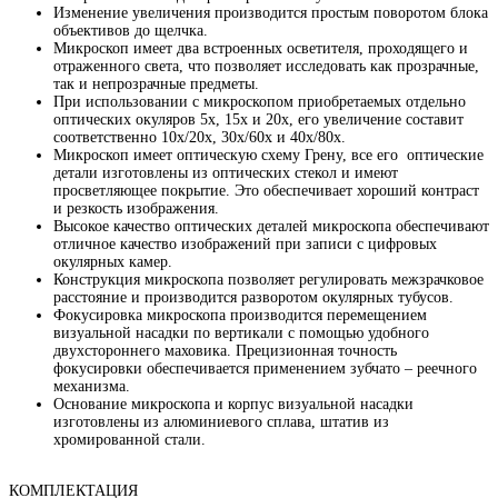
Изменение увеличения производится простым поворотом блока
объективов до щелчка.
Микроскоп имеет два встроенных осветителя, проходящего и
отраженного света, что позволяет исследовать как прозрачные,
так и непрозрачные предметы.
При использовании с микроскопом приобретаемых отдельно
оптических окуляров 5х, 15х и 20х, его увеличение составит
соответственно 10х/20х, 30х/60х и 40х/80х.
Микроскоп имеет оптическую схему Грену, все его оптические
детали изготовлены из оптических стекол и имеют
просветляющее покрытие. Это обеспечивает хороший контраст
и резкость изображения.
Высокое качество оптических деталей микроскопа обеспечивают
отличное качество изображений при записи с цифровых
окулярных камер.
Конструкция микроскопа позволяет регулировать межзрачковое
расстояние и производится разворотом окулярных тубусов.
Фокусировка микроскопа производится перемещением
визуальной насадки по вертикали с помощью удобного
двухстороннего маховика. Прецизионная точность
фокусировки обеспечивается применением зубчато – реечного
механизма.
Основание микроскопа и корпус визуальной насадки
изготовлены из алюминиевого сплава, штатив из
хромированной стали.
КОМПЛЕКТАЦИЯ