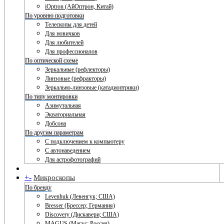
iOptron (АйОптрон, Китай)
По уровню подготовки
Телескопы для детей
Для новичков
Для любителей
Для профессионалов
По оптической схеме
Зеркальные (рефлекторы)
Линзовые (рефракторы)
Зеркально-линзовые (катадиоптрики)
По типу монтировки
Азимутальная
Экваториальная
Добсона
По другим параметрам
С подключением к компьютеру
С автонаведением
Для астрофотографий
+
-
Микроскопы
По бренду
Levenhuk (Левенгук; США)
Bresser (Брессер; Германия)
Discovery (Дискавери; США)
MAGUS (Магус; Россия)