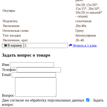
работ
10х/20; (5х/20*;
15х/15*; 20х/10*;
Окуляры
10х/20 со шкалой*
- опция)
Подсветка
галогенная
Увеличение
20х/40х
Оптическая схема
Грену
Тип насадки
бинокулярные
Увеличение, крат
20–40
В корзину
Купить в 1 клик
Задать вопрос о товаре
Имя
Телефон
Email
Вопрос
Даю согласие на обработку персональных данных
Задать
вопрос