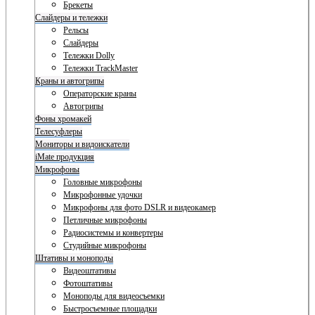
Брекеты
Слайдеры и тележки
Рельсы
Слайдеры
Тележки Dolly
Тележки TrackMaster
Краны и автогрипы
Операторские краны
Автогрипы
Фоны хромакей
Телесуфлеры
Мониторы и видоискатели
iMate продукция
Микрофоны
Головные микрофоны
Микрофонные удочки
Микрофоны для фото DSLR и видеокамер
Петличные микрофоны
Радиосистемы и конвертеры
Студийные микрофоны
Штативы и моноподы
Видеоштативы
Фотоштативы
Моноподы для видеосъемки
Быстросъемные площадки