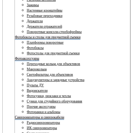
Зажимы
Настенные кронштейны
Резьбовые переходники
Держатели
Держатели отражателей
Поворотные консоли-стробофреймы
Фотобоксы и столы для предметной съемки
Платформы поворотные
Фотобоксы
Фотостолы для предметной съемки
Фотоаксессуары
Переходные кольца для объективов
Макрокольца
Светофильтры для объективов
Аккумуляторы и зарядные устройства
Пульты ДУ
Видоискатели
Фотосумки, рюкзаки и чехлы
Сумки для студийного оборудования
Прочие аксессуары
Фоторамки и альбомы
Синхронизаторы и синхрокабели
Радиосинхронизаторы
ИК синхронизаторы