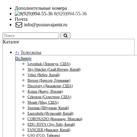
Дополнительные номера
8(929)994-55-36
Почта
info@poznavajamir.ru
Каталог
+
-
Телескопы
По бренду
Levenhuk (Левенгук, США)
Sky-Watcher (Скай-Вотчер, Китай)
Veber (Вебер, Китай)
Bresser (Брессер, Германия)
Discovery (Дискавери, США)
Konus (Конус, Италия)
Celestron (Селестрон, США)
Meade (Мид, США)
Sturman (Штурман, Китай)
Eastcolight (Истколайт, Китай)
CORONADO (Коронадо, Мексика)
EDU-TOYS (Эду-Тойз, Китай)
FANCIER (Фансиер, Китай)
GSO (ГСО, Тайвань)