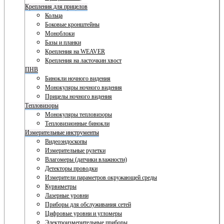
Крепления для прицелов
Кольца
Боковые кронштейны
Моноблоки
Базы и планки
Крепления на WEAVER
Крепления на ласточкин хвост
ПНВ
Бинокли ночного видения
Монокуляры ночного видения
Прицелы ночного видения
Тепловизоры
Монокуляры тепловизоры
Тепловизионные бинокли
Измерительные инструменты
Видеоэндоскопы
Измерительные рулетки
Влагомеры (датчики влажности)
Детекторы проводки
Измерители параметров окружающей среды
Курвиметры
Лазерные уровни
Приборы для обслуживания сетей
Цифровые уровни и угломеры
Электроизмерительные приборы