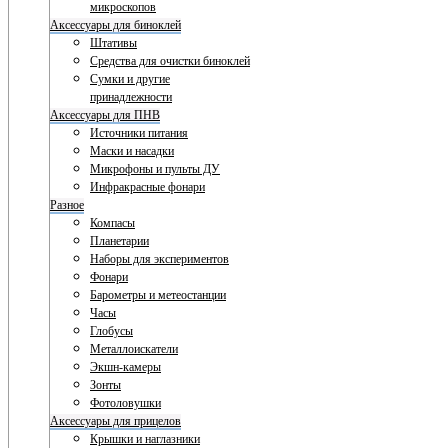
микроскопов
Аксессуары для биноклей
Штативы
Средства для очистки биноклей
Сумки и другие
принадлежности
Аксессуары для ПНВ
Источники питания
Маски и насадки
Микрофоны и пульты ДУ
Инфракрасные фонари
Разное
Компасы
Планетарии
Наборы для экспериментов
Фонари
Барометры и метеостанции
Часы
Глобусы
Металлоискатели
Экшн-камеры
Зонты
Фотоловушки
Аксессуары для прицелов
Крышки и наглазники