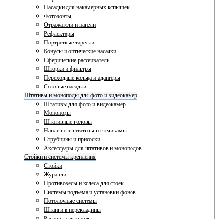
Насадки для накамерных вспышек
Фотозонты
Отражатели и панели
Рефлекторы
Портретные тарелки
Конусы и оптические насадки
Сферические рассеиватели
Шторки и фильтры
Переходные кольца и адаптеры
Сотовые насадки
Штативы и моноподы для фото и видеокамер
Штативы для фото и видеокамер
Моноподы
Штативные головы
Наплечные штативы и стедикамы
Струбцины и присоски
Аксессуары для штативов и моноподов
Стойки и системы крепления
Стойки
Журавли
Противовесы и колеса для стоек
Системы подъема и установки фонов
Потолочные системы
Штанги и перекладины
Распорки автополы