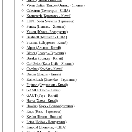
Nikon (Никон - Япония)
Vixen Optics (Виксен Оптикс - Япония)
Celestron (Селестрон - США)
Kromatech (Кроматек - Китай)
LUNT Solar Systems (Германия)
Pentax (Пентакс - Япония)
Yukon (Юкон - Белоруссия)
Bushnell (Бушнелл - США)
Sturman (Штурман - Китай)
Alpen (Альпен - Китай)
Blaser (Блазер - Германия)
Breaker (Брикер - Китай)
Carl Zeiss (Карл Цейс - Япония)
Combat (Комбат - Китай)
Dicom (Диком - Китай)
Eschenbach (Эшенбах - Германия)
Fujinon (Фуджинон - Китай)
GAMO (Гамо - Китай)
GAUT (Гаут - Китай)
Hama (Хама - Китай)
Hawke (Хоук - Великобритания)
Kaps (Капс - Германия)
Kenko (Кенко - Япония)
Leica (Лейка - Португалия)
Leupold (Люпольд - США)