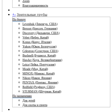
Zoom
Влагозащищенность
+
-
Зрительные трубы
По бренду
Levenhuk (Левенгук. США)
Bresser (Брессер. Германия)
Discovery (Дискавери. США)
Veber (Вебер. Китай)
Konus (Конус. Италия)
Yukon (Юкон. Белоруссия)
Celestron (Селестрон. США)
Bushnell (Бушнелл. Китай)
Hawke (Хоук. Великобритания)
Leica (Лейка. Португалия)
Meade (Мид. Китай)
MINOX (Минокс. Китай)
Nikon (Никон. Япония)
PENTAX (Пентакс. Япония)
Redfield (Редфилд. США)
STURMAN (Штурман. Китай)
По назначению
Для детей
Для охоты и спорта