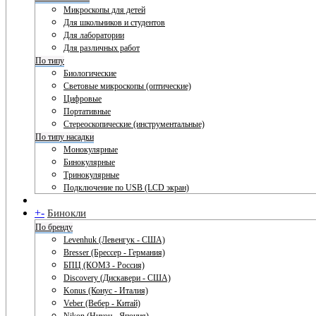
Микроскопы для детей
Для школьников и студентов
Для лаборатории
Для различных работ
По типу
Биологические
Световые микроскопы (оптические)
Цифровые
Портативные
Стереоскопические (инструментальные)
По типу насадки
Монокулярные
Бинокулярные
Тринокулярные
Подключение по USB (LCD экран)
+
-
Бинокли
По бренду
Levenhuk (Левенгук - США)
Bresser (Брессер - Германия)
БПЦ (КОМЗ - Россия)
Discovery (Дискавери - США)
Konus (Конус - Италия)
Veber (Вебер - Китай)