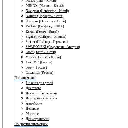
Meade (Мид - Китай)
MINOX (Минокс - Китай)
Navigator (Навигатор - Китай)
Norbert (Норберт - Китай)
Olympus (Олимпус - Китай)
Redfield (Редфилд - США)
Rekam (Рекам - Китай)
Sightron (Сайтрон - Япония)
Steiner (Штайнер - Германия)
SWAROVSKI (Сваровски - Австрия)
Tasco (Таско - Китай)
Vortex (Вортекс - Китай)
БелОМО (Россия)
Зенит (Россия)
Следопыт (Россия)
По назначению
Бинокли для детей
Для театра
Для охоты и рыбалки
Для туризма и спорта
Армейские
Полевые
Морские
Для астрономии
По другим параметрам