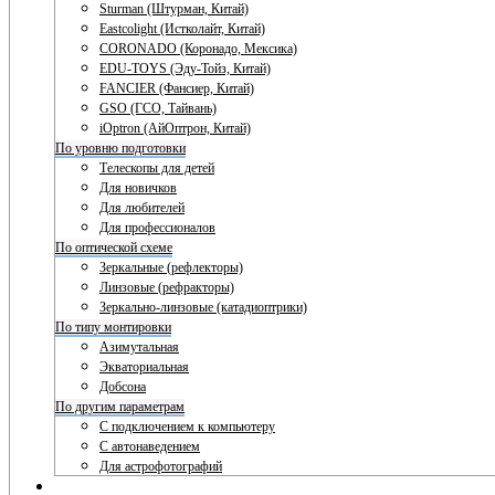
Sturman (Штурман, Китай)
Eastcolight (Истколайт, Китай)
CORONADO (Коронадо, Мексика)
EDU-TOYS (Эду-Тойз, Китай)
FANCIER (Фансиер, Китай)
GSO (ГСО, Тайвань)
iOptron (АйОптрон, Китай)
По уровню подготовки
Телескопы для детей
Для новичков
Для любителей
Для профессионалов
По оптической схеме
Зеркальные (рефлекторы)
Линзовые (рефракторы)
Зеркально-линзовые (катадиоптрики)
По типу монтировки
Азимутальная
Экваториальная
Добсона
По другим параметрам
С подключением к компьютеру
С автонаведением
Для астрофотографий