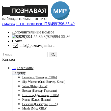
8(499)396-35-49
г. Москва, ПН-ПТ 10:00-19:00
Дополнительные номера
8(929)994-55-36
Почта
info@poznavajamir.ru
Каталог
+
-
Телескопы
По бренду
Levenhuk (Левенгук, США)
Sky-Watcher (Скай-Вотчер, Китай)
Veber (Вебер, Китай)
Bresser (Брессер, Германия)
Discovery (Дискавери, США)
Konus (Конус, Италия)
Celestron (Селестрон, США)
Meade (Мид, США)