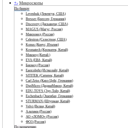
+
-
Микроскопы
По бренду
Levenhuk (Левенгук; США)
Bresser (Брессер; Германия)
Discovery (Дискавери; США)
MAGUS (Магус; Россия)
Микромед (Россия)
Celestron (Селестрон; США)
Konus (Конус; Италия)
Kromatech (Кроматек; Китай)
Микмед (Китай.)
EVA (ЕВА; Китай)
Биомед (Россия)
Eastcolight (Истколайт; Китай)
SITITEK (Сититек; Китай)
Carl Zeiss (Карл Цейс; Германия)
DigiMicro (ДиджиМикро; Китай)
EDU-TOYS (Эду-Тойз; Китай)
Eschenbach (Эшенбах; Германия)
STURMAN (Штурман; Китай)
Velvi (Велви; Китай)
Альтами (Россия)
АО «ЛОМО» (Россия)
ФОЗ (Россия)
По назначению