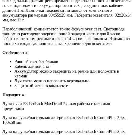
более детально рассмотреть предмет. Подсветка состоит из осветителя
со светодиодами и аккумуляторного отсека, соединенных кабелем
длиной 1 м. Лампочки подсветки питаются от компактного
аккумулятора размерами 90x55x29 мм. Габариты осветителя: 32x20x34
мм, вес 11 г.
Параболический концентратор точно фокусирует свет. Светодиоды
экономно расходуют энергию: одной зарядки хватит для 8 часов
работы в штатном режиме и около 14 часов в экономном. В комплект
поставки входят дополнительные крепления для осветителя.
Особенности
:
Ровный свет без бликов
Кабель длиной 1 м
Аккумулятор можно закрепить на ремне или положить в
карман
Луч света можно направить вертикально
Защитный чехол в комплекте
Подходит к
:
Лупа-очки Eschenbach MaxDetail 2х, для работы с мелкими
предметами
Лупа на ручке/настольная асферическая Eschenbach CombiPlus 2,6x,
100x50 мм
Лупа на ручке/настольная асферическая Eschenbach CombiPlus 2,8x,