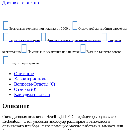
Доставка и оплата
Бесплатная доставка при покупке от 3000 р.
Оплата любым удобным способом
Гарантия низкой цены
Дополнительная гарантия от магазина
Скидка за
регистрацию
Помощь и консультация при покупке
Высокое качество товара
Покупка в рассрочку
Описание
Характеристики
Вопросы-Ответы (0)
Отзывы (0)
Как сделать заказ?
Описание
Светодиодная подсветка HeadLight LED подойдет для луп-очков
Eschenbach. Этот удобный аксессуар расширяет возможности
оптического прибора: с его помощью можно работать в темноте или