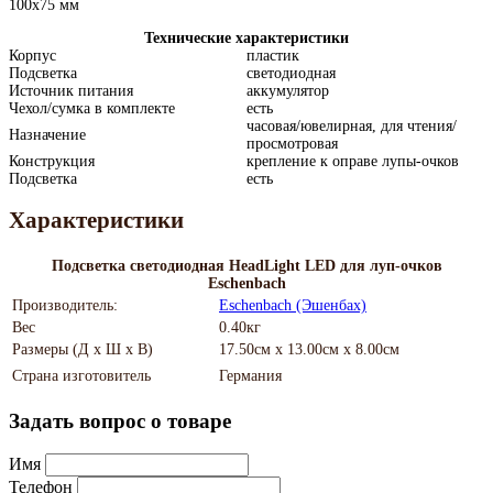
100x75 мм
Технические характеристики
Корпус
пластик
Подсветка
светодиодная
Источник питания
аккумулятор
Чехол/сумка в комплекте
есть
часовая/ювелирная, для чтения/
Назначение
просмотровая
Конструкция
крепление к оправе лупы-очков
Подсветка
есть
Характеристики
Подсветка светодиодная HeadLight LED для луп-очков
Eschenbach
Производитель:
Eschenbach (Эшенбах)
Вес
0.40кг
Размеры (Д х Ш х В)
17.50см x 13.00см x 8.00см
Страна изготовитель
Германия
Задать вопрос о товаре
Имя
Телефон