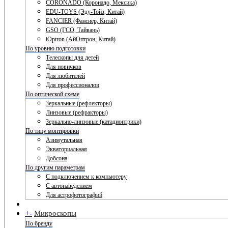
CORONADO (Коронадо, Мексика)
EDU-TOYS (Эду-Тойз, Китай)
FANCIER (Фансиер, Китай)
GSO (ГСО, Тайвань)
iOptron (АйОптрон, Китай)
По уровню подготовки
Телескопы для детей
Для новичков
Для любителей
Для профессионалов
По оптической схеме
Зеркальные (рефлекторы)
Линзовые (рефракторы)
Зеркально-линзовые (катадиоптрики)
По типу монтировки
Азимутальная
Экваториальная
Добсона
По другим параметрам
С подключением к компьютеру
С автонаведением
Для астрофотографий
+
-
Микроскопы
По бренду