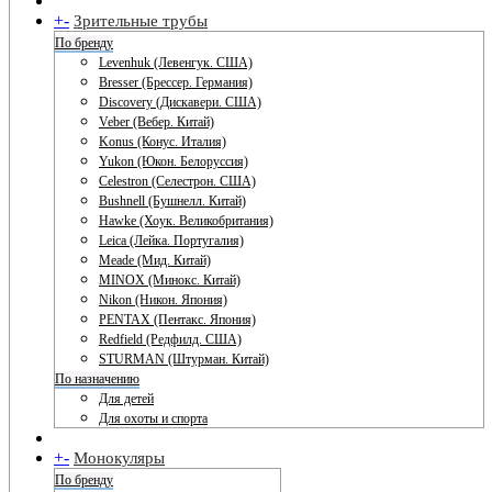
+
-
Зрительные трубы
По бренду
Levenhuk (Левенгук. США)
Bresser (Брессер. Германия)
Discovery (Дискавери. США)
Veber (Вебер. Китай)
Konus (Конус. Италия)
Yukon (Юкон. Белоруссия)
Celestron (Селестрон. США)
Bushnell (Бушнелл. Китай)
Hawke (Хоук. Великобритания)
Leica (Лейка. Португалия)
Meade (Мид. Китай)
MINOX (Минокс. Китай)
Nikon (Никон. Япония)
PENTAX (Пентакс. Япония)
Redfield (Редфилд. США)
STURMAN (Штурман. Китай)
По назначению
Для детей
Для охоты и спорта
+
-
Монокуляры
По бренду