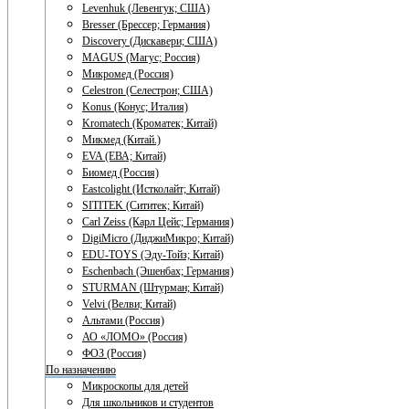
Levenhuk (Левенгук; США)
Bresser (Брессер; Германия)
Discovery (Дискавери; США)
MAGUS (Магус; Россия)
Микромед (Россия)
Celestron (Селестрон; США)
Konus (Конус; Италия)
Kromatech (Кроматек; Китай)
Микмед (Китай.)
EVA (ЕВА; Китай)
Биомед (Россия)
Eastcolight (Истколайт; Китай)
SITITEK (Сититек; Китай)
Carl Zeiss (Карл Цейс; Германия)
DigiMicro (ДиджиМикро; Китай)
EDU-TOYS (Эду-Тойз; Китай)
Eschenbach (Эшенбах; Германия)
STURMAN (Штурман; Китай)
Velvi (Велви; Китай)
Альтами (Россия)
АО «ЛОМО» (Россия)
ФОЗ (Россия)
По назначению
Микроскопы для детей
Для школьников и студентов