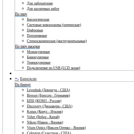
Для лаборатории
Для различных работ
По типу
Биологические
Световые микроскопы (оптические)
Цифровые
Портативные
Стереоскопические (инструментальные)
По типу насадки
Монокулярные
Бинокулярные
Тринокулярные
Подключение по USB (LCD экран)
+
-
Бинокли
По бренду
Levenhuk (Левенгук - США)
Bresser (Брессер - Германия)
БПЦ (КОМЗ - Россия)
Discovery (Дискавери - США)
Konus (Конус - Италия)
Veber (Вебер - Китай)
Nikon (Никон - Япония)
Vixen Optics (Виксен Оптикс - Япония)
Celestron (Селестрон - США)