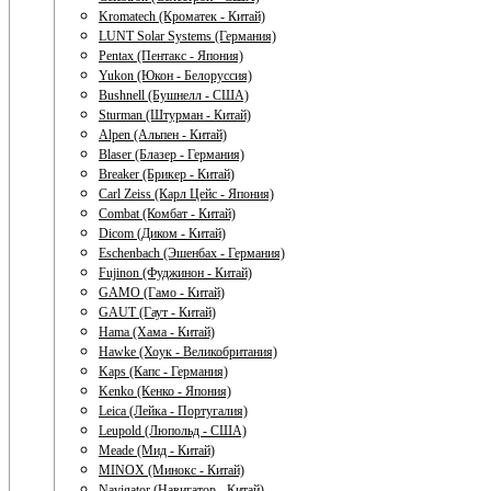
Kromatech (Кроматек - Китай)
LUNT Solar Systems (Германия)
Pentax (Пентакс - Япония)
Yukon (Юкон - Белоруссия)
Bushnell (Бушнелл - США)
Sturman (Штурман - Китай)
Alpen (Альпен - Китай)
Blaser (Блазер - Германия)
Breaker (Брикер - Китай)
Carl Zeiss (Карл Цейс - Япония)
Combat (Комбат - Китай)
Dicom (Диком - Китай)
Eschenbach (Эшенбах - Германия)
Fujinon (Фуджинон - Китай)
GAMO (Гамо - Китай)
GAUT (Гаут - Китай)
Hama (Хама - Китай)
Hawke (Хоук - Великобритания)
Kaps (Капс - Германия)
Kenko (Кенко - Япония)
Leica (Лейка - Португалия)
Leupold (Люпольд - США)
Meade (Мид - Китай)
MINOX (Минокс - Китай)
Navigator (Навигатор - Китай)