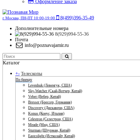
Оформление заказа
8(499)396-35-49
г. Москва, ПН-ПТ 10:00-19:00
Дополнительные номера
8(929)994-55-36
Почта
info@poznavajamir.ru
Каталог
+
-
Телескопы
По бренду
Levenhuk (Левенгук, США)
Sky-Watcher (Скай-Вотчер, Китай)
Veber (Вебер, Китай)
Bresser (Брессер, Германия)
Discovery (Дискавери, США)
Konus (Конус, Италия)
Celestron (Селестрон, США)
Meade (Мид, США)
Sturman (Штурман, Китай)
Eastcolight (Истколайт, Китай)