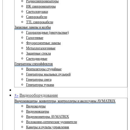
Радиосинхронизаторы
ИК синхронизаторы
Светоловушки
Синхрокабели
TTL синхрокабели
Запасные лампы и колбы
Газоразрядные (импульсные)
Галогенные
Флуоресцентные лампы
Металлогалогенные
Защитные стекла
Светодиодные
Генераторы спецэффектов
Вентиляторы студийные
Генераторы мыльных пузырей
Генераторы снега
Генераторы тумана
+
-
Видеооборудование
Видеомикшеры, конвертеры, контроллеры и аксессуары AVMATRIX
Видеокодеры
Видеомикшеры
Видеомониторы AVMATRIX
Волоконно-оптические удлинители
Камеры и пульты управления