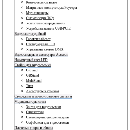
Конвертеры сигналов
Матричные коммутаторы/Роутеры
Мультивьюеры
Сигнализация Tally
Усилители-распределители
Устройства захвата USB/PCIE
Видеосвет студийный
Галогенный свет
Светодиодный LED
Управление светом DMX
Видеосендеры и аксессуары Accsoon
Накамерный свет LED
Стойки для видеосъемки
C-Stand
GBStand
MultiStand
Titan
Аксессуары к стойкам
Стедикамы и моторизованные системы
Модификаторы света
Зонты для видеосъемки
Отражатели
Светоформирующие насадки
Софтбоксы для видеосъемки
Плечевые упоры и обвесы