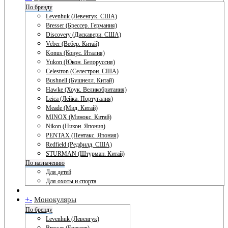
По бренду
Levenhuk (Левенгук. США)
Bresser (Брессер. Германия)
Discovery (Дискавери. США)
Veber (Вебер. Китай)
Konus (Конус. Италия)
Yukon (Юкон. Белоруссия)
Celestron (Селестрон. США)
Bushnell (Бушнелл. Китай)
Hawke (Хоук. Великобритания)
Leica (Лейка. Португалия)
Meade (Мид. Китай)
MINOX (Минокс. Китай)
Nikon (Никон. Япония)
PENTAX (Пентакс. Япония)
Redfield (Редфилд. США)
STURMAN (Штурман. Китай)
По назначению
Для детей
Для охоты и спорта
+
-
Монокуляры
По бренду
Levenhuk (Левенгук)