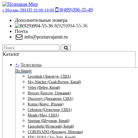
8(499)396-35-49
г. Москва, ПН-ПТ 10:00-19:00
Дополнительные номера
8(929)994-55-36
Почта
info@poznavajamir.ru
Каталог
+
-
Телескопы
По бренду
Levenhuk (Левенгук, США)
Sky-Watcher (Скай-Вотчер, Китай)
Veber (Вебер, Китай)
Bresser (Брессер, Германия)
Discovery (Дискавери, США)
Konus (Конус, Италия)
Celestron (Селестрон, США)
Meade (Мид, США)
Sturman (Штурман, Китай)
Eastcolight (Истколайт, Китай)
CORONADO (Коронадо, Мексика)
EDU-TOYS (Эду-Тойз, Китай)