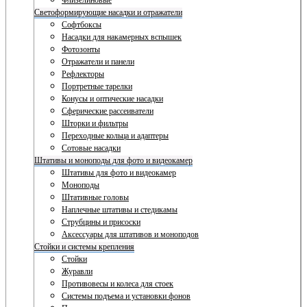
Флизелиновые
Светоформирующие насадки и отражатели
Софтбоксы
Насадки для накамерных вспышек
Фотозонты
Отражатели и панели
Рефлекторы
Портретные тарелки
Конусы и оптические насадки
Сферические рассеиватели
Шторки и фильтры
Переходные кольца и адаптеры
Сотовые насадки
Штативы и моноподы для фото и видеокамер
Штативы для фото и видеокамер
Моноподы
Штативные головы
Наплечные штативы и стедикамы
Струбцины и присоски
Аксессуары для штативов и моноподов
Стойки и системы крепления
Стойки
Журавли
Противовесы и колеса для стоек
Системы подъема и установки фонов