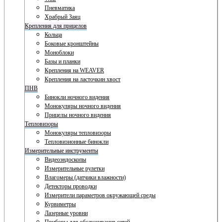
Пневматика
Храбрый Заяц
Крепления для прицелов
Кольца
Боковые кронштейны
Моноблоки
Базы и планки
Крепления на WEAVER
Крепления на ласточкин хвост
ПНВ
Бинокли ночного видения
Монокуляры ночного видения
Прицелы ночного видения
Тепловизоры
Монокуляры тепловизоры
Тепловизионные бинокли
Измерительные инструменты
Видеоэндоскопы
Измерительные рулетки
Влагомеры (датчики влажности)
Детекторы проводки
Измерители параметров окружающей среды
Курвиметры
Лазерные уровни