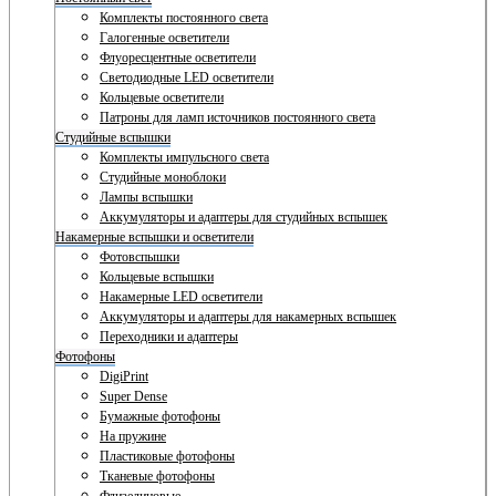
Комплекты постоянного света
Галогенные осветители
Флуоресцентные осветители
Светодиодные LED осветители
Кольцевые осветители
Патроны для ламп источников постоянного света
Студийные вспышки
Комплекты импульсного света
Студийные моноблоки
Лампы вспышки
Аккумуляторы и адаптеры для студийных вспышек
Накамерные вспышки и осветители
Фотовспышки
Кольцевые вспышки
Накамерные LED осветители
Аккумуляторы и адаптеры для накамерных вспышек
Переходники и адаптеры
Фотофоны
DigiPrint
Super Dense
Бумажные фотофоны
На пружине
Пластиковые фотофоны
Тканевые фотофоны