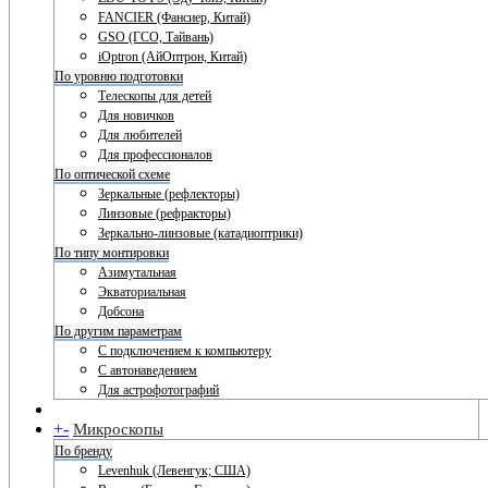
FANCIER (Фансиер, Китай)
GSO (ГСО, Тайвань)
iOptron (АйОптрон, Китай)
По уровню подготовки
Телескопы для детей
Для новичков
Для любителей
Для профессионалов
По оптической схеме
Зеркальные (рефлекторы)
Линзовые (рефракторы)
Зеркально-линзовые (катадиоптрики)
По типу монтировки
Азимутальная
Экваториальная
Добсона
По другим параметрам
С подключением к компьютеру
С автонаведением
Для астрофотографий
+
-
Микроскопы
По бренду
Levenhuk (Левенгук; США)