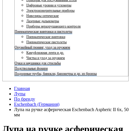
Приборы для обслуживания сетей
Цифровые уровни и угломеры
Электроизмерительные приборы
Нивелиры оптические
Лазерные дальномеры
Приборы неразрушающего контроля
Пневматические винтовки и пистолеты
Пневматические винтовки
Пневматические пистолеты
Оружейный тюнинг, уход за оружием
Камуфляжная лента и др.
Чистка и уход за оружием
Очки и наушники для стрельбы
Подствольные фонари
Подзорные трубы, бинокли, барометры и др. из бронзы
Главная
Лупы
По бренду
Eschenbach (Германия)
Лупа на ручке асферическая Eschenbach Aspheric II 6x, 50
мм
Лупа на ручке асферическая