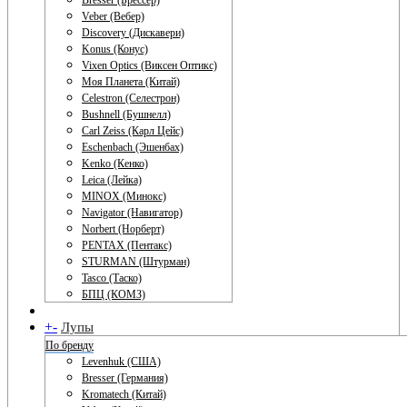
Bresser (Брессер)
Veber (Вебер)
Discovery (Дискавери)
Konus (Конус)
Vixen Optics (Виксен Оптикс)
Моя Планета (Китай)
Celestron (Селестрон)
Bushnell (Бушнелл)
Carl Zeiss (Карл Цейс)
Eschenbach (Эшенбах)
Kenko (Кенко)
Leica (Лейка)
MINOX (Минокс)
Navigator (Навигатор)
Norbert (Норберт)
PENTAX (Пентакс)
STURMAN (Штурман)
Tasco (Таско)
БПЦ (КОМЗ)
+
-
Лупы
По бренду
Levenhuk (США)
Bresser (Германия)
Kromatech (Китай)