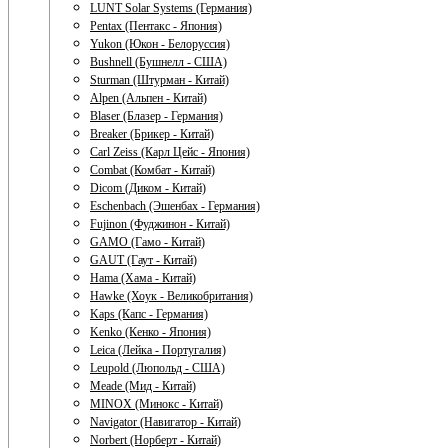
LUNT Solar Systems (Германия)
Pentax (Пентакс - Япония)
Yukon (Юкон - Белоруссия)
Bushnell (Бушнелл - США)
Sturman (Штурман - Китай)
Alpen (Альпен - Китай)
Blaser (Блазер - Германия)
Breaker (Брикер - Китай)
Carl Zeiss (Карл Цейс - Япония)
Combat (Комбат - Китай)
Dicom (Диком - Китай)
Eschenbach (Эшенбах - Германия)
Fujinon (Фуджинон - Китай)
GAMO (Гамо - Китай)
GAUT (Гаут - Китай)
Hama (Хама - Китай)
Hawke (Хоук - Великобритания)
Kaps (Капс - Германия)
Kenko (Кенко - Япония)
Leica (Лейка - Португалия)
Leupold (Люпольд - США)
Meade (Мид - Китай)
MINOX (Минокс - Китай)
Navigator (Навигатор - Китай)
Norbert (Норберт - Китай)