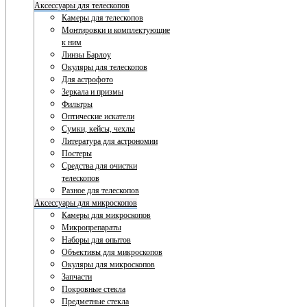
Аксессуары для телескопов
Камеры для телескопов
Монтировки и комплектующие
к ним
Линзы Барлоу
Окуляры для телескопов
Для астрофото
Зеркала и призмы
Фильтры
Оптические искатели
Сумки, кейсы, чехлы
Литература для астрономии
Постеры
Средства для очистки
телескопов
Разное для телескопов
Аксессуары для микроскопов
Камеры для микроскопов
Микропрепараты
Наборы для опытов
Объективы для микроскопов
Окуляры для микроскопов
Запчасти
Покровные стекла
Предметные стекла