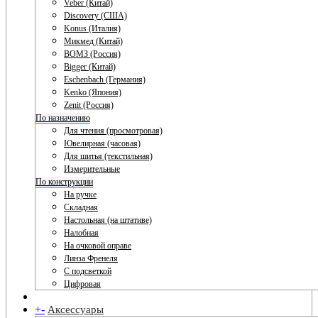
Veber (Китай)
Discovery (США)
Konus (Италия)
Микмед (Китай)
ВОМЗ (Россия)
Bigger (Китай)
Eschenbach (Германия)
Kenko (Япония)
Zenit (Россия)
По назначению
Для чтения (просмотровая)
Ювелирная (часовая)
Для шитья (текстильная)
Измерительные
По конструкции
На ручке
Складная
Настольная (на штативе)
Налобная
На очковой оправе
Линза Френеля
С подсветкой
Цифровая
+
-
Аксессуары