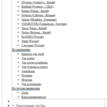
Olympus (Олимпус - Китай)
Redfield (Редфилд - США)
Rekam (Рекам - Китай)
Sightron (Сайтрон - Япония)
Steiner (Штайнер - Германия)
SWAROVSKI (Сваровски - Австрия)
Tasco (Таско - Китай)
Vortex (Вортекс - Китай)
БелОМО (Россия)
Зенит (Россия)
Следопыт (Россия)
По назначению
Бинокли для детей
Для театра
Для охоты и рыбалки
Для туризма и спорта
Армейские
Полевые
Морские
Для астрономии
По другим параметрам
Zoom
Влагозащищенность
+
-
Зрительные трубы