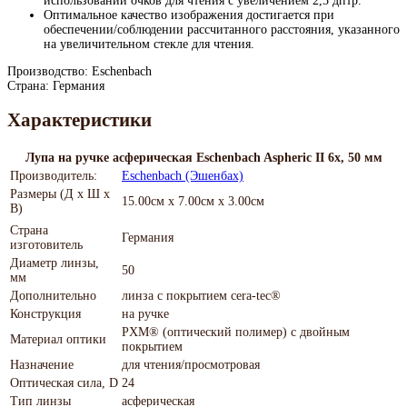
использовании очков для чтения с увеличением 2,5 дптр.
Оптимальное качество изображения достигается при
обеспечении/соблюдении рассчитанного расстояния, указанного
на увеличительном стекле для чтения.
Производство: Eschenbach
Страна: Германия
Характеристики
Лупа на ручке асферическая Eschenbach Aspheric II 6x, 50 мм
Производитель:
Eschenbach (Эшенбах)
Размеры (Д х Ш х
15.00см x 7.00см x 3.00см
В)
Страна
Германия
изготовитель
Диаметр линзы,
50
мм
Дополнительно
линза с покрытием cera-tec®
Конструкция
на ручке
PXM® (оптический полимер) с двойным
Материал оптики
покрытием
Назначение
для чтения/просмотровая
Оптическая сила, D
24
Тип линзы
асферическая