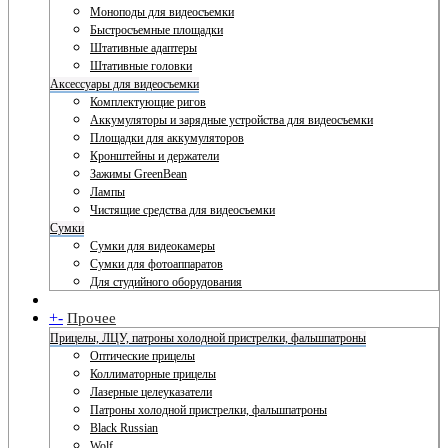
Моноподы для видеосъемки
Быстросъемные площадки
Штативные адаптеры
Штативные головки
Аксессуары для видеосъемки
Комплектующие ригов
Аккумуляторы и зарядные устройства для видеосъемки
Площадки для аккумуляторов
Кронштейны и держатели
Зажимы GreenBean
Лампы
Чистящие средства для видеосъемки
Сумки
Сумки для видеокамеры
Сумки для фотоаппаратов
Для студийного оборудования
+
-
Прочее
Прицелы, ЛЦУ, патроны холодной пристрелки, фальшпатроны
Оптические прицелы
Коллиматорные прицелы
Лазерные целеуказатели
Патроны холодной пристрелки, фальшпатроны
Black Russian
Wolf