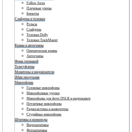
Follow focus
Плечевые упоры
Брекеты
Слайдеры и тележки
Рельсы
Слайдеры
Тележки Dolly
Тележки TrackMaster
Краны и автогрипы
Операторские краны
Автогрипы
Фоны хромакей
Телесуфлеры
Мониторы и видоискатели
iMate продукция
Микрофоны
Головные микрофоны
Микрофонные удочки
Микрофоны для фото DSLR и видеокамер
Петличные микрофоны
Радиосистемы и конвертеры
Студийные микрофоны
Штативы и моноподы
Видеоштативы
Фотоштативы