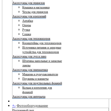
Аксессуары для прицелов
Крышки и наглазники
Чехлы для прицелов
Аксессуары для креплений
Антабки
Опоры
Ручки
Сошки
Аксессуары для тепловизоров
Кронштейны для тепловизоров
Источники питания и зарядные
устройства для тепловизоров
Аксессуары для луп и линз
Штативы напольные и запасные
лампы
Аксессуары для пневматики
Мишени и пулеулавливатели
Пружины и манжеты
Аксессуары для подствольных фонарей
Кольца и крепления для
фонарей
Аксессуары для интерьера
+
-
Фотооборудование
Постоянный свет