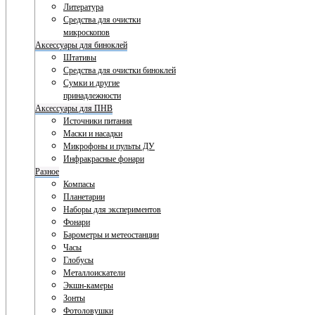
Литература
Средства для очистки
микроскопов
Аксессуары для биноклей
Штативы
Средства для очистки биноклей
Сумки и другие
принадлежности
Аксессуары для ПНВ
Источники питания
Маски и насадки
Микрофоны и пульты ДУ
Инфракрасные фонари
Разное
Компасы
Планетарии
Наборы для экспериментов
Фонари
Барометры и метеостанции
Часы
Глобусы
Металлоискатели
Экшн-камеры
Зонты
Фотоловушки