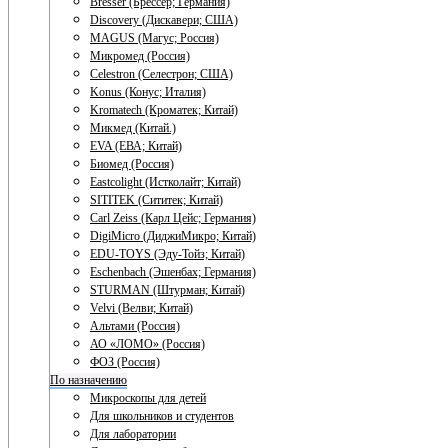
Bresser (Брессер; Германия)
Discovery (Дискавери; США)
MAGUS (Магус; Россия)
Микромед (Россия)
Celestron (Селестрон; США)
Konus (Конус; Италия)
Kromatech (Кроматек; Китай)
Микмед (Китай.)
EVA (ЕВА; Китай)
Биомед (Россия)
Eastcolight (Истколайт; Китай)
SITITEK (Сититек; Китай)
Carl Zeiss (Карл Цейс; Германия)
DigiMicro (ДиджиМикро; Китай)
EDU-TOYS (Эду-Тойз; Китай)
Eschenbach (Эшенбах; Германия)
STURMAN (Штурман; Китай)
Velvi (Велви; Китай)
Альтами (Россия)
АО «ЛОМО» (Россия)
ФОЗ (Россия)
По назначению
Микроскопы для детей
Для школьников и студентов
Для лаборатории