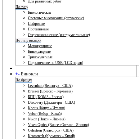
Для различных работ
По типу
Биологические
Световые микроскопы (оптические)
Цифровые
Портативные
Стереоскопические (инструментальные)
По типу насадки
Монокулярные
Бинокулярные
Тринокулярные
Подключение по USB (LCD экран)
+
-
Бинокли
По бренду
Levenhuk (Левенгук - США)
Bresser (Брессер - Германия)
БПЦ (КОМЗ - Россия)
Discovery (Дискавери - США)
Konus (Конус - Италия)
Veber (Вебер - Китай)
Nikon (Никон - Япония)
Vixen Optics (Виксен Оптикс - Япония)
Celestron (Селестрон - США)
Kromatech (Кроматек - Китай)