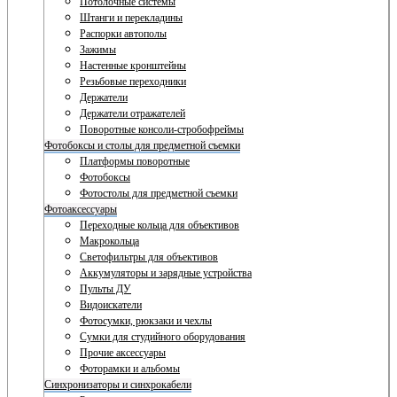
Потолочные системы
Штанги и перекладины
Распорки автополы
Зажимы
Настенные кронштейны
Резьбовые переходники
Держатели
Держатели отражателей
Поворотные консоли-стробофреймы
Фотобоксы и столы для предметной съемки
Платформы поворотные
Фотобоксы
Фотостолы для предметной съемки
Фотоаксессуары
Переходные кольца для объективов
Макрокольца
Светофильтры для объективов
Аккумуляторы и зарядные устройства
Пульты ДУ
Видоискатели
Фотосумки, рюкзаки и чехлы
Сумки для студийного оборудования
Прочие аксессуары
Фоторамки и альбомы
Синхронизаторы и синхрокабели