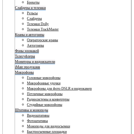
Брекеты
Слайдеры и тележки
Рельсы
Слайдеры
Тележки Dolly
Тележки TrackMaster
Краны и автогрипы
Операторские краны
Автогрипы
Фоны хромакей
Телесуфлеры
Мониторы и видоискатели
iMate продукция
Микрофоны
Головные микрофоны
Микрофонные удочки
Микрофоны для фото DSLR и видеокамер
Петличные микрофоны
Радиосистемы и конвертеры
Студийные микрофоны
Штативы и моноподы
Видеоштативы
Фотоштативы
Моноподы для видеосъемки
Быстросъемные площадки