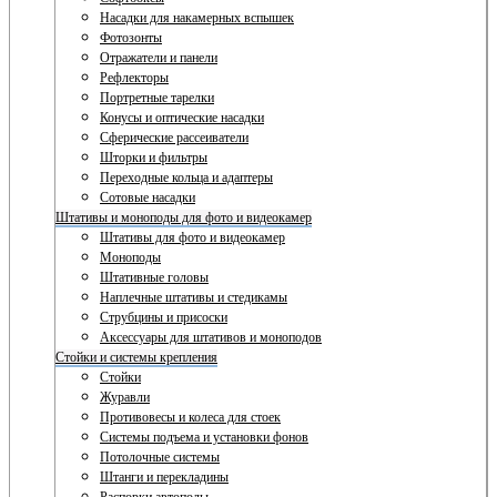
Насадки для накамерных вспышек
Фотозонты
Отражатели и панели
Рефлекторы
Портретные тарелки
Конусы и оптические насадки
Сферические рассеиватели
Шторки и фильтры
Переходные кольца и адаптеры
Сотовые насадки
Штативы и моноподы для фото и видеокамер
Штативы для фото и видеокамер
Моноподы
Штативные головы
Наплечные штативы и стедикамы
Струбцины и присоски
Аксессуары для штативов и моноподов
Стойки и системы крепления
Стойки
Журавли
Противовесы и колеса для стоек
Системы подъема и установки фонов
Потолочные системы
Штанги и перекладины