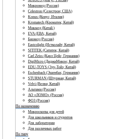
MAGUS (Магус; Россия)
Микромед (Россия)
Celestron (Селестрон; США)
Konus (Конус; Италия)
Kromatech (Кроматек; Китай)
Микмед (Китай.)
EVA (ЕВА; Китай)
Биомед (Россия)
Eastcolight (Истколайт; Китай)
SITITEK (Сититек; Китай)
Carl Zeiss (Карл Цейс; Германия)
DigiMicro (ДиджиМикро; Китай)
EDU-TOYS (Эду-Тойз; Китай)
Eschenbach (Эшенбах; Германия)
STURMAN (Штурман; Китай)
Velvi (Велви; Китай)
Альтами (Россия)
АО «ЛОМО» (Россия)
ФОЗ (Россия)
По назначению
Микроскопы для детей
Для школьников и студентов
Для лаборатории
Для различных работ
По типу