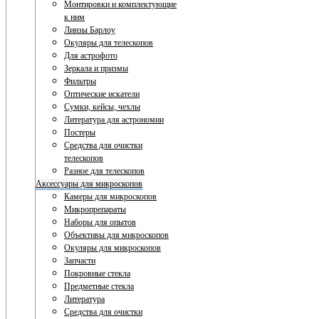
Монтировки и комплектующие
к ним
Линзы Барлоу
Окуляры для телескопов
Для астрофото
Зеркала и призмы
Фильтры
Оптические искатели
Сумки, кейсы, чехлы
Литература для астрономии
Постеры
Средства для очистки
телескопов
Разное для телескопов
Аксессуары для микроскопов
Камеры для микроскопов
Микропрепараты
Наборы для опытов
Объективы для микроскопов
Окуляры для микроскопов
Запчасти
Покровные стекла
Предметные стекла
Литература
Средства для очистки