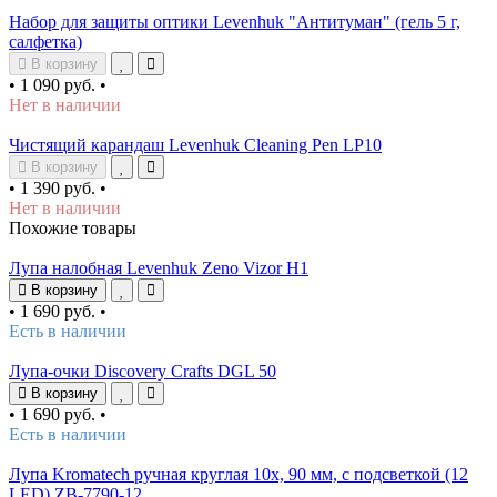
Набор для защиты оптики Levenhuk "Антитуман" (гель 5 г,
салфетка)
В корзину
•
1 090 руб.
•
Нет в наличии
Чистящий карандаш Levenhuk Cleaning Pen LP10
В корзину
•
1 390 руб.
•
Нет в наличии
Похожие товары
Лупа налобная Levenhuk Zeno Vizor H1
В корзину
•
1 690 руб.
•
Есть в наличии
Лупа-очки Discovery Crafts DGL 50
В корзину
•
1 690 руб.
•
Есть в наличии
Лупа Kromatech ручная круглая 10х, 90 мм, с подсветкой (12
LED) ZB-7790-12