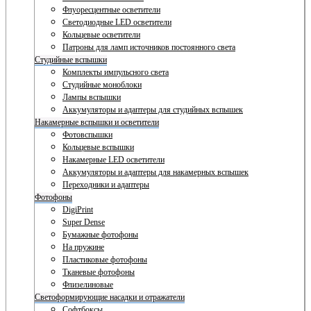
Флуоресцентные осветители
Светодиодные LED осветители
Кольцевые осветители
Патроны для ламп источников постоянного света
Студийные вспышки
Комплекты импульсного света
Студийные моноблоки
Лампы вспышки
Аккумуляторы и адаптеры для студийных вспышек
Накамерные вспышки и осветители
Фотовспышки
Кольцевые вспышки
Накамерные LED осветители
Аккумуляторы и адаптеры для накамерных вспышек
Переходники и адаптеры
Фотофоны
DigiPrint
Super Dense
Бумажные фотофоны
На пружине
Пластиковые фотофоны
Тканевые фотофоны
Флизелиновые
Светоформирующие насадки и отражатели
Софтбоксы