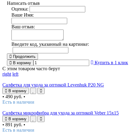
Написать отзыв
Оценка:
Ваше Имя:
Ваш отзыв:
Введите код, указанный на картинке:
Продолжить
Купить в 1 клик
В корзину
С этим товаром часто берут
right
left
Салфетка для ухода за оптикой Levenhuk P20 NG
В корзину
•
490 руб.
•
Есть в наличии
Салфетка микрофибра для ухода за оптикой Veber 15x15
В корзину
•
891 руб.
•
Есть в наличии