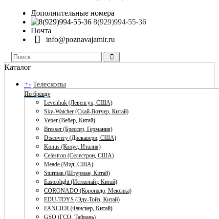
Дополнительные номера
8(929)994-55-36
Почта
info@poznavajamir.ru
Каталог
+
-
Телескопы
По бренду
Levenhuk (Левенгук, США)
Sky-Watcher (Скай-Вотчер, Китай)
Veber (Вебер, Китай)
Bresser (Брессер, Германия)
Discovery (Дискавери, США)
Konus (Конус, Италия)
Celestron (Селестрон, США)
Meade (Мид, США)
Sturman (Штурман, Китай)
Eastcolight (Истколайт, Китай)
CORONADO (Коронадо, Мексика)
EDU-TOYS (Эду-Тойз, Китай)
FANCIER (Фансиер, Китай)
GSO (ГСО, Тайвань)