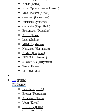
Konus (Конус)
Vixen Optics (Виксен Оптикс)
Моя Планета (Китай)
Celestron (Селестрон)
Bushnell (Бушнелл)
Carl Zeiss (Карл Цейс)
Eschenbach (Эшенбах)
Kenko (Кенко)
Leica (Лейка)
MINOX (Минокс)
Navigator (Навигатор)
Norbert (Норберт)
PENTAX (Пентакс)
STURMAN (Штурман)
Tasco (Таско)
БПЦ (КОМЗ)
+
-
Лупы
По бренду
Levenhuk (США)
Bresser (Германия)
Kromatech (Китай)
Veber (Китай)
Discovery (США)