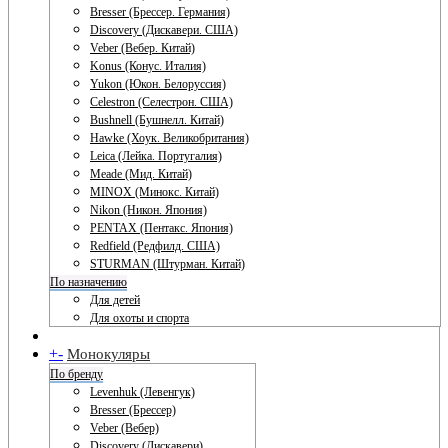
Bresser (Брессер. Германия)
Discovery (Дискавери. США)
Veber (Вебер. Китай)
Konus (Конус. Италия)
Yukon (Юкон. Белоруссия)
Celestron (Селестрон. США)
Bushnell (Бушнелл. Китай)
Hawke (Хоук. Великобритания)
Leica (Лейка. Португалия)
Meade (Мид. Китай)
MINOX (Минокс. Китай)
Nikon (Никон. Япония)
PENTAX (Пентакс. Япония)
Redfield (Редфилд. США)
STURMAN (Штурман. Китай)
По назначению
Для детей
Для охоты и спорта
+
-
Монокуляры
По бренду
Levenhuk (Левенгук)
Bresser (Брессер)
Veber (Вебер)
Discovery (Дискавери)