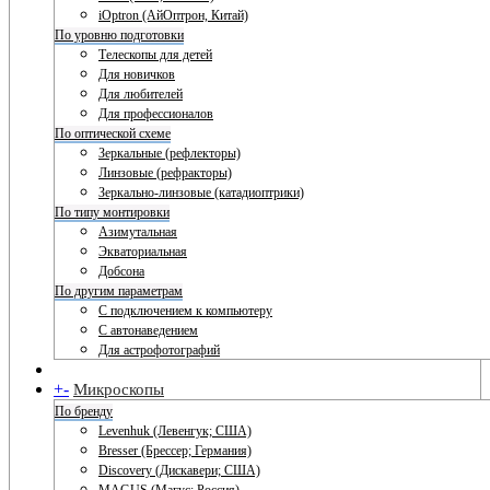
iOptron (АйОптрон, Китай)
По уровню подготовки
Телескопы для детей
Для новичков
Для любителей
Для профессионалов
По оптической схеме
Зеркальные (рефлекторы)
Линзовые (рефракторы)
Зеркально-линзовые (катадиоптрики)
По типу монтировки
Азимутальная
Экваториальная
Добсона
По другим параметрам
С подключением к компьютеру
С автонаведением
Для астрофотографий
+
-
Микроскопы
По бренду
Levenhuk (Левенгук; США)
Bresser (Брессер; Германия)
Discovery (Дискавери; США)