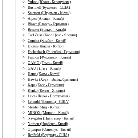
Yukon (Юкон - Белоруссия)
Bushnell (Бушнелл - США)
Sturman (Штурман - Китай)
Alpen (Альпен - Китай)
Blaser (Блазер - Германия)
Breaker (Брикер - Китай)
Carl Zeiss (Карл Цейс - Япония)
Combat (Комбат - Китай)
Dicom (Диком - Китай)
Eschenbach (Эшенбах - Германия)
Fujinon (Фуджинон - Китай)
GAMO (Гамо - Китай)
GAUT (Гаут - Китай)
Hama (Хама - Китай)
Hawke (Хоук - Великобритания)
Kaps (Капс - Германия)
Kenko (Кенко - Япония)
Leica (Лейка - Португалия)
Leupold (Люпольд - США)
Meade (Мид - Китай)
MINOX (Минокс - Китай)
Navigator (Навигатор - Китай)
Norbert (Норберт - Китай)
Olympus (Олимпус - Китай)
Redfield (Редфилд - США)