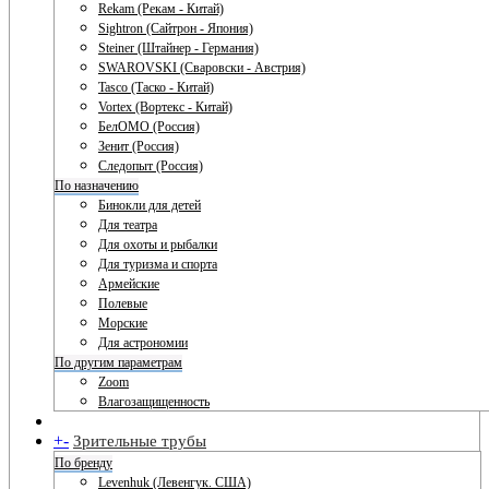
Rekam (Рекам - Китай)
Sightron (Сайтрон - Япония)
Steiner (Штайнер - Германия)
SWAROVSKI (Сваровски - Австрия)
Tasco (Таско - Китай)
Vortex (Вортекс - Китай)
БелОМО (Россия)
Зенит (Россия)
Следопыт (Россия)
По назначению
Бинокли для детей
Для театра
Для охоты и рыбалки
Для туризма и спорта
Армейские
Полевые
Морские
Для астрономии
По другим параметрам
Zoom
Влагозащищенность
+
-
Зрительные трубы
По бренду
Levenhuk (Левенгук. США)