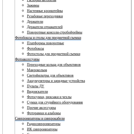
Распорки автополы
Зажимы
Настенные кронштейны
Резьбовые переходники
Держатели
Держатели отражателей
Поворотные консоли-стробофреймы
Фотобоксы и столы для предметной съемки
Платформы поворотные
Фотобоксы
Фотостолы для предметной съемки
Фотоаксессуары
Переходные кольца для объективов
Макрокольца
Светофильтры для объективов
Аккумуляторы и зарядные устройства
Пульты ДУ
Видоискатели
Фотосумки, рюкзаки и чехлы
Сумки для студийного оборудования
Прочие аксессуары
Фоторамки и альбомы
Синхронизаторы и синхрокабели
Радиосинхронизаторы
ИК синхронизаторы