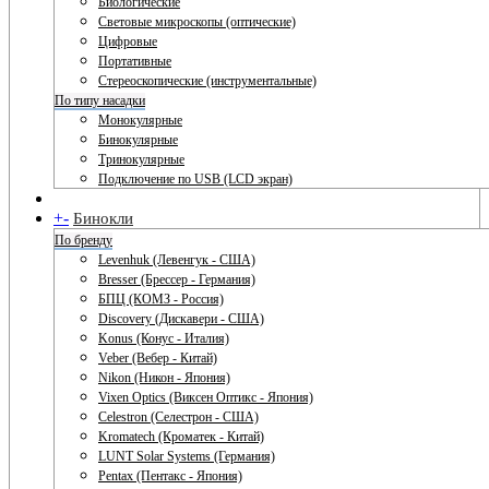
Биологические
Световые микроскопы (оптические)
Цифровые
Портативные
Стереоскопические (инструментальные)
По типу насадки
Монокулярные
Бинокулярные
Тринокулярные
Подключение по USB (LCD экран)
+
-
Бинокли
По бренду
Levenhuk (Левенгук - США)
Bresser (Брессер - Германия)
БПЦ (КОМЗ - Россия)
Discovery (Дискавери - США)
Konus (Конус - Италия)
Veber (Вебер - Китай)
Nikon (Никон - Япония)
Vixen Optics (Виксен Оптикс - Япония)
Celestron (Селестрон - США)
Kromatech (Кроматек - Китай)
LUNT Solar Systems (Германия)
Pentax (Пентакс - Япония)