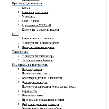
Крепления для прицелов
Кольца
Боковые кронштейны
Моноблоки
Базы и планки
Крепления на WEAVER
Крепления на ласточкин хвост
ПНВ
Бинокли ночного видения
Монокуляры ночного видения
Прицелы ночного видения
Тепловизоры
Монокуляры тепловизоры
Тепловизионные бинокли
Измерительные инструменты
Видеоэндоскопы
Измерительные рулетки
Влагомеры (датчики влажности)
Детекторы проводки
Измерители параметров окружающей среды
Курвиметры
Лазерные уровни
Приборы для обслуживания сетей
Цифровые уровни и угломеры
Электроизмерительные приборы