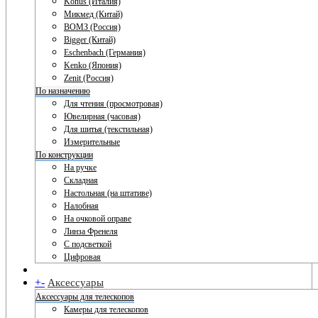
Konus (Италия)
Микмед (Китай)
ВОМЗ (Россия)
Bigger (Китай)
Eschenbach (Германия)
Kenko (Япония)
Zenit (Россия)
По назначению
Для чтения (просмотровая)
Ювелирная (часовая)
Для шитья (текстильная)
Измерительные
По конструкции
На ручке
Складная
Настольная (на штативе)
Налобная
На очковой оправе
Линза Френеля
С подсветкой
Цифровая
+
-
Аксессуары
Аксессуары для телескопов
Камеры для телескопов