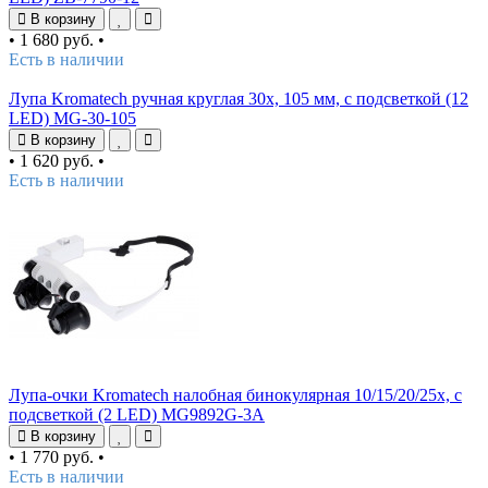
В корзину
•
1 680 руб.
•
Есть в наличии
Лупа Kromatech ручная круглая 30x, 105 мм, с подсветкой (12
LED) MG-30-105
В корзину
•
1 620 руб.
•
Есть в наличии
Лупа-очки Kromatech налобная бинокулярная 10/15/20/25x, с
подсветкой (2 LED) MG9892G-3A
В корзину
•
1 770 руб.
•
Есть в наличии