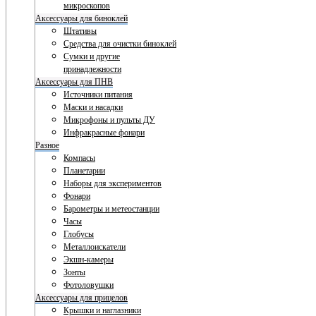
микроскопов
Аксессуары для биноклей
Штативы
Средства для очистки биноклей
Сумки и другие
принадлежности
Аксессуары для ПНВ
Источники питания
Маски и насадки
Микрофоны и пульты ДУ
Инфракрасные фонари
Разное
Компасы
Планетарии
Наборы для экспериментов
Фонари
Барометры и метеостанции
Часы
Глобусы
Металлоискатели
Экшн-камеры
Зонты
Фотоловушки
Аксессуары для прицелов
Крышки и наглазники