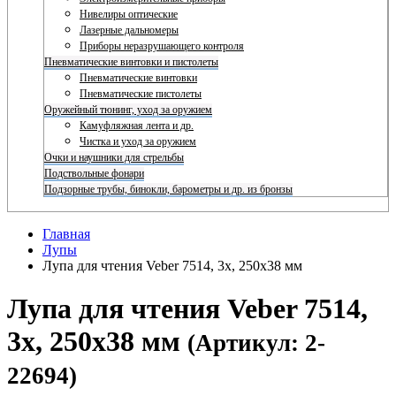
Нивелиры оптические
Лазерные дальномеры
Приборы неразрушающего контроля
Пневматические винтовки и пистолеты
Пневматические винтовки
Пневматические пистолеты
Оружейный тюнинг, уход за оружием
Камуфляжная лента и др.
Чистка и уход за оружием
Очки и наушники для стрельбы
Подствольные фонари
Подзорные трубы, бинокли, барометры и др. из бронзы
Главная
Лупы
Лупа для чтения Veber 7514, 3x, 250x38 мм
Лупа для чтения Veber 7514,
3x, 250x38 мм
(Артикул: 2-
22694)