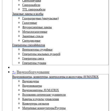
Светоловушки
Синхрокабели
TTL синхрокабели
Запасные лампы и колбы
Газоразрядные (импульсные)
Галогенные
Флуоресцентные лампы
Металлогалогенные
Защитные стекла
Светодиодные
Генераторы спецэффектов
Вентиляторы студийные
Генераторы мыльных пузырей
Генераторы снега
Генераторы тумана
+
-
Видеооборудование
Видеомикшеры, конвертеры, контроллеры и аксессуары AVMATRIX
Видеокодеры
Видеомикшеры
Видеомониторы AVMATRIX
Волоконно-оптические удлинители
Камеры и пульты управления
Конвертеры сигналов
Матричные коммутаторы/Роутеры