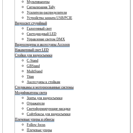
Мультивьюеры
Сигнализация Tally
Усилители-распределители
Устройства захвата USB/PCIE
Видеосвет студийный
Галогенный свет
Светодиодный LED
Управление светом DMX
Видеосендеры и аксессуары Accsoon
Накамерный свет LED
Стойки для видеосъемки
C-Stand
GBStand
MultiStand
Titan
Аксессуары к стойкам
Стедикамы и моторизованные системы
Модификаторы света
Зонты для видеосъемки
Отражатели
Светоформирующие насадки
Софтбоксы для видеосъемки
Плечевые упоры и обвесы
Follow focus
Плечевые упоры