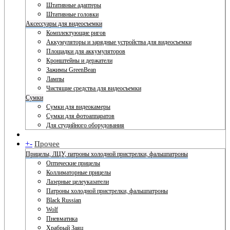
Штативные адаптеры
Штативные головки
Аксессуары для видеосъемки
Комплектующие ригов
Аккумуляторы и зарядные устройства для видеосъемки
Площадки для аккумуляторов
Кронштейны и держатели
Зажимы GreenBean
Лампы
Чистящие средства для видеосъемки
Сумки
Сумки для видеокамеры
Сумки для фотоаппаратов
Для студийного оборудования
+
-
Прочее
Прицелы, ЛЦУ, патроны холодной пристрелки, фальшпатроны
Оптические прицелы
Коллиматорные прицелы
Лазерные целеуказатели
Патроны холодной пристрелки, фальшпатроны
Black Russian
Wolf
Пневматика
Храбрый Заяц