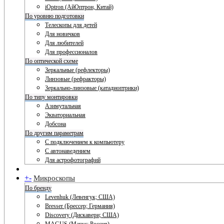
iOptron (АйОптрон, Китай)
По уровню подготовки
Телескопы для детей
Для новичков
Для любителей
Для профессионалов
По оптической схеме
Зеркальные (рефлекторы)
Линзовые (рефракторы)
Зеркально-линзовые (катадиоптрики)
По типу монтировки
Азимутальная
Экваториальная
Добсона
По другим параметрам
С подключением к компьютеру
С автонаведением
Для астрофотографий
+
-
Микроскопы
По бренду
Levenhuk (Левенгук; США)
Bresser (Брессер; Германия)
Discovery (Дискавери; США)