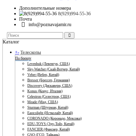
Дополнительные номера
8(929)994-55-36
Почта
info@poznavajamir.ru
Каталог
+
-
Телескопы
По бренду
Levenhuk (Левенгук, США)
Sky-Watcher (Скай-Вотчер, Китай)
Veber (Вебер, Китай)
Bresser (Брессер, Германия)
Discovery (Дискавери, США)
Konus (Конус, Италия)
Celestron (Селестрон, США)
Meade (Мид, США)
Sturman (Штурман, Китай)
Eastcolight (Истколайт, Китай)
CORONADO (Коронадо, Мексика)
EDU-TOYS (Эду-Тойз, Китай)
FANCIER (Фансиер, Китай)
GSO (ГСО, Тайвань)