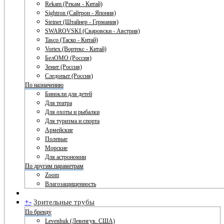
Rekam (Рекам - Китай)
Sightron (Сайтрон - Япония)
Steiner (Штайнер - Германия)
SWAROVSKI (Сваровски - Австрия)
Tasco (Таско - Китай)
Vortex (Вортекс - Китай)
БелОМО (Россия)
Зенит (Россия)
Следопыт (Россия)
По назначению
Бинокли для детей
Для театра
Для охоты и рыбалки
Для туризма и спорта
Армейские
Полевые
Морские
Для астрономии
По другим параметрам
Zoom
Влагозащищенность
+
-
Зрительные трубы
По бренду
Levenhuk (Левенгук. США)