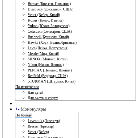
Bresser (Брессер. Германия)
Discovery (Дискавери. США)
Veber (Вебер. Китай)
Konus (Конус. Италия)
Yukon (Юкон. Белоруссия)
Celestron (Селестрон. США)
Bushnell (Бушнелл. Китай)
Hawke (Хоук. Великобритания)
Leica (Лейка. Португалия)
Meade (Мид. Китай)
MINOX (Минокс. Китай)
Nikon (Никон. Япония)
PENTAX (Пентакс. Япония)
Redfield (Редфилд. США)
STURMAN (Штурман. Китай)
По назначению
Для детей
Для охоты и спорта
+
-
Монокуляры
По бренду
Levenhuk (Левенгук)
Bresser (Брессер)
Veber (Вебер)
Discovery (Дискавери)