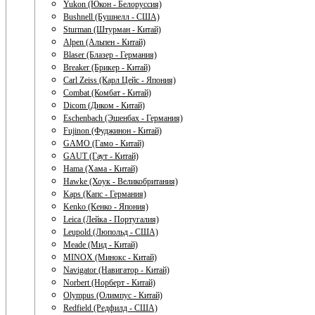
Yukon (Юкон - Белоруссия)
Bushnell (Бушнелл - США)
Sturman (Штурман - Китай)
Alpen (Альпен - Китай)
Blaser (Блазер - Германия)
Breaker (Брикер - Китай)
Carl Zeiss (Карл Цейс - Япония)
Combat (Комбат - Китай)
Dicom (Диком - Китай)
Eschenbach (Эшенбах - Германия)
Fujinon (Фуджинон - Китай)
GAMO (Гамо - Китай)
GAUT (Гаут - Китай)
Hama (Хама - Китай)
Hawke (Хоук - Великобритания)
Kaps (Капс - Германия)
Kenko (Кенко - Япония)
Leica (Лейка - Португалия)
Leupold (Люпольд - США)
Meade (Мид - Китай)
MINOX (Минокс - Китай)
Navigator (Навигатор - Китай)
Norbert (Норберт - Китай)
Olympus (Олимпус - Китай)
Redfield (Редфилд - США)