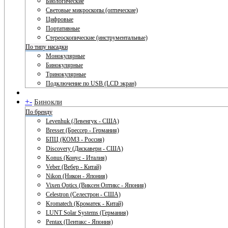
Биологические
Световые микроскопы (оптические)
Цифровые
Портативные
Стереоскопические (инструментальные)
По типу насадки
Монокулярные
Бинокулярные
Тринокулярные
Подключение по USB (LCD экран)
+
-
Бинокли
По бренду
Levenhuk (Левенгук - США)
Bresser (Брессер - Германия)
БПЦ (КОМЗ - Россия)
Discovery (Дискавери - США)
Konus (Конус - Италия)
Veber (Вебер - Китай)
Nikon (Никон - Япония)
Vixen Optics (Виксен Оптикс - Япония)
Celestron (Селестрон - США)
Kromatech (Кроматек - Китай)
LUNT Solar Systems (Германия)
Pentax (Пентакс - Япония)