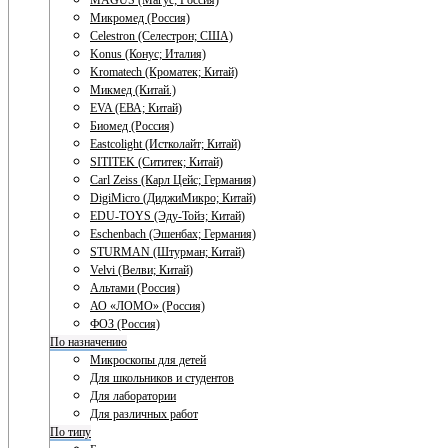
MAGUS (Магус; Россия)
Микромед (Россия)
Celestron (Селестрон; США)
Konus (Конус; Италия)
Kromatech (Кроматек; Китай)
Микмед (Китай.)
EVA (ЕВА; Китай)
Биомед (Россия)
Eastcolight (Истколайт; Китай)
SITITEK (Сититек; Китай)
Carl Zeiss (Карл Цейс; Германия)
DigiMicro (ДиджиМикро; Китай)
EDU-TOYS (Эду-Тойз; Китай)
Eschenbach (Эшенбах; Германия)
STURMAN (Штурман; Китай)
Velvi (Велви; Китай)
Альтами (Россия)
АО «ЛОМО» (Россия)
ФОЗ (Россия)
По назначению
Микроскопы для детей
Для школьников и студентов
Для лаборатории
Для различных работ
По типу