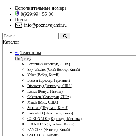
Дополнительные номера
8(929)994-55-36
Почта
info@poznavajamir.ru
Каталог
+
-
Телескопы
По бренду
Levenhuk (Левенгук, США)
Sky-Watcher (Скай-Вотчер, Китай)
Veber (Вебер, Китай)
Bresser (Брессер, Германия)
Discovery (Дискавери, США)
Konus (Конус, Италия)
Celestron (Селестрон, США)
Meade (Мид, США)
Sturman (Штурман, Китай)
Eastcolight (Истколайт, Китай)
CORONADO (Коронадо, Мексика)
EDU-TOYS (Эду-Тойз, Китай)
FANCIER (Фансиер, Китай)
GSO (ГСО, Тайвань)