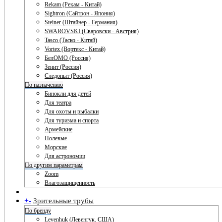
Rekam (Рекам - Китай)
Sightron (Сайтрон - Япония)
Steiner (Штайнер - Германия)
SWAROVSKI (Сваровски - Австрия)
Tasco (Таско - Китай)
Vortex (Вортекс - Китай)
БелОМО (Россия)
Зенит (Россия)
Следопыт (Россия)
По назначению
Бинокли для детей
Для театра
Для охоты и рыбалки
Для туризма и спорта
Армейские
Полевые
Морские
Для астрономии
По другим параметрам
Zoom
Влагозащищенность
+
-
Зрительные трубы
По бренду
Levenhuk (Левенгук. США)