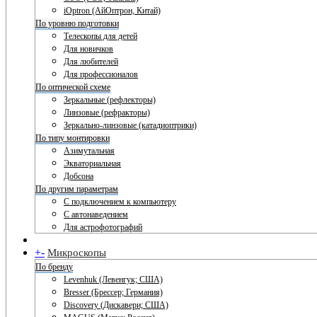
iOptron (АйОптрон, Китай)
По уровню подготовки
Телескопы для детей
Для новичков
Для любителей
Для профессионалов
По оптической схеме
Зеркальные (рефлекторы)
Линзовые (рефракторы)
Зеркально-линзовые (катадиоптрики)
По типу монтировки
Азимутальная
Экваториальная
Добсона
По другим параметрам
С подключением к компьютеру
С автонаведением
Для астрофотографий
+
-
Микроскопы
По бренду
Levenhuk (Левенгук; США)
Bresser (Брессер; Германия)
Discovery (Дискавери; США)