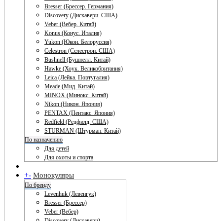
Bresser (Брессер. Германия)
Discovery (Дискавери. США)
Veber (Вебер. Китай)
Konus (Конус. Италия)
Yukon (Юкон. Белоруссия)
Celestron (Селестрон. США)
Bushnell (Бушнелл. Китай)
Hawke (Хоук. Великобритания)
Leica (Лейка. Португалия)
Meade (Мид. Китай)
MINOX (Минокс. Китай)
Nikon (Никон. Япония)
PENTAX (Пентакс. Япония)
Redfield (Редфилд. США)
STURMAN (Штурман. Китай)
По назначению
Для детей
Для охоты и спорта
+
-
Монокуляры
По бренду
Levenhuk (Левенгук)
Bresser (Брессер)
Veber (Вебер)
Discovery (Дискавери)