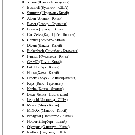
Yukon (Юкон - Белоруссия)
Bushnell (Бушнелл - США)
Sturman (Штурман - Китай)
Alpen (Альпен - Китай)
Blaser (Блазер - Германия)
Breaker (Брикер - Китай)
Carl Zeiss (Карл Цейс - Япония)
Combat (Комбат - Китай)
Dicom (Диком - Китай)
Eschenbach (Эшенбах - Германия)
Fujinon (Фуджинон - Китай)
GAMO (Гамо - Китай)
GAUT (Гаут - Китай)
Hama (Хама - Китай)
Hawke (Хоук - Великобритания)
Kaps (Капс - Германия)
Kenko (Кенко - Япония)
Leica (Лейка - Португалия)
Leupold (Люпольд - США)
Meade (Мид - Китай)
MINOX (Минокс - Китай)
Navigator (Навигатор - Китай)
Norbert (Норберт - Китай)
Olympus (Олимпус - Китай)
Redfield (Редфилд - США)