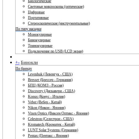
Биологические
Световые микроскопы (оптические)
Цифровые
Портативные
Стереоскопические (инструментальные)
По типу насадки
Монокулярные
Бинокулярные
Тринокулярные
Подключение по USB (LCD экран)
+
-
Бинокли
По бренду
Levenhuk (Левенгук - США)
Bresser (Брессер - Германия)
БПЦ (КОМЗ - Россия)
Discovery (Дискавери - США)
Konus (Конус - Италия)
Veber (Вебер - Китай)
Nikon (Никон - Япония)
Vixen Optics (Виксен Оптикс - Япония)
Celestron (Селестрон - США)
Kromatech (Кроматек - Китай)
LUNT Solar Systems (Германия)
Pentax (Пентакс - Япония)