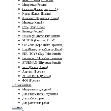
MAGUS (Магус; Россия)
Микромед (Россия)
Celestron (Селестрон; США)
Konus (Конус; Италия)
Kromatech (Кроматек; Китай)
Микмед (Китай.)
EVA (ЕВА; Китай)
Биомед (Россия)
Eastcolight (Истколайт; Китай)
SITITEK (Сититек; Китай)
Carl Zeiss (Карл Цейс; Германия)
DigiMicro (ДиджиМикро; Китай)
EDU-TOYS (Эду-Тойз; Китай)
Eschenbach (Эшенбах; Германия)
STURMAN (Штурман; Китай)
Velvi (Велви; Китай)
Альтами (Россия)
АО «ЛОМО» (Россия)
ФОЗ (Россия)
По назначению
Микроскопы для детей
Для школьников и студентов
Для лаборатории
Для различных работ
По типу