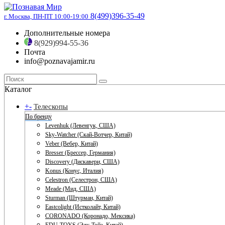
8(499)396-35-49
г. Москва, ПН-ПТ 10:00-19:00
Дополнительные номера
8(929)994-55-36
Почта
info@poznavajamir.ru
Каталог
+
-
Телескопы
По бренду
Levenhuk (Левенгук, США)
Sky-Watcher (Скай-Вотчер, Китай)
Veber (Вебер, Китай)
Bresser (Брессер, Германия)
Discovery (Дискавери, США)
Konus (Конус, Италия)
Celestron (Селестрон, США)
Meade (Мид, США)
Sturman (Штурман, Китай)
Eastcolight (Истколайт, Китай)
CORONADO (Коронадо, Мексика)