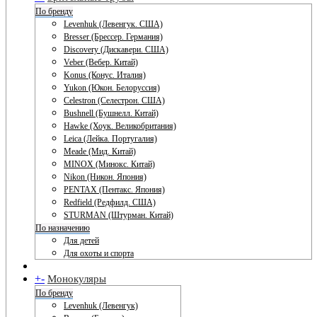
По бренду
Levenhuk (Левенгук. США)
Bresser (Брессер. Германия)
Discovery (Дискавери. США)
Veber (Вебер. Китай)
Konus (Конус. Италия)
Yukon (Юкон. Белоруссия)
Celestron (Селестрон. США)
Bushnell (Бушнелл. Китай)
Hawke (Хоук. Великобритания)
Leica (Лейка. Португалия)
Meade (Мид. Китай)
MINOX (Минокс. Китай)
Nikon (Никон. Япония)
PENTAX (Пентакс. Япония)
Redfield (Редфилд. США)
STURMAN (Штурман. Китай)
По назначению
Для детей
Для охоты и спорта
+
-
Монокуляры
По бренду
Levenhuk (Левенгук)