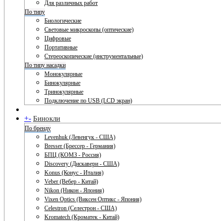
Для различных работ
По типу
Биологические
Световые микроскопы (оптические)
Цифровые
Портативные
Стереоскопические (инструментальные)
По типу насадки
Монокулярные
Бинокулярные
Тринокулярные
Подключение по USB (LCD экран)
+
-
Бинокли
По бренду
Levenhuk (Левенгук - США)
Bresser (Брессер - Германия)
БПЦ (КОМЗ - Россия)
Discovery (Дискавери - США)
Konus (Конус - Италия)
Veber (Вебер - Китай)
Nikon (Никон - Япония)
Vixen Optics (Виксен Оптикс - Япония)
Celestron (Селестрон - США)
Kromatech (Кроматек - Китай)