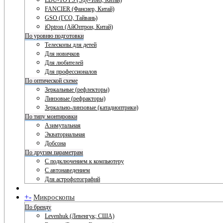
EDU-TOYS (Эду-Тойз, Китай)
FANCIER (Фансиер, Китай)
GSO (ГСО, Тайвань)
iOptron (АйОптрон, Китай)
По уровню подготовки
Телескопы для детей
Для новичков
Для любителей
Для профессионалов
По оптической схеме
Зеркальные (рефлекторы)
Линзовые (рефракторы)
Зеркально-линзовые (катадиоптрики)
По типу монтировки
Азимутальная
Экваториальная
Добсона
По другим параметрам
С подключением к компьютеру
С автонаведением
Для астрофотографий
+
-
Микроскопы
По бренду
Levenhuk (Левенгук; США)