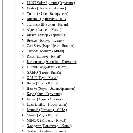
LUNT Solar Systems (Германия)
Pentax (Пентакс - Япония)
Yukon (Юкон - Белоруссия)
Bushnell (Бушнелл - США)
Sturman (Штурман - Китай)
Alpen (Альпен - Китай)
Blaser (Блазер - Германия)
Breaker (Брикер - Китай)
Carl Zeiss (Карл Цейс - Япония)
Combat (Комбат - Китай)
Dicom (Диком - Китай)
Eschenbach (Эшенбах - Германия)
Fujinon (Фуджинон - Китай)
GAMO (Гамо - Китай)
GAUT (Гаут - Китай)
Hama (Хама - Китай)
Hawke (Хоук - Великобритания)
Kaps (Капс - Германия)
Kenko (Кенко - Япония)
Leica (Лейка - Португалия)
Leupold (Люпольд - США)
Meade (Мид - Китай)
MINOX (Минокс - Китай)
Navigator (Навигатор - Китай)
Norbert (Норберт - Китай)