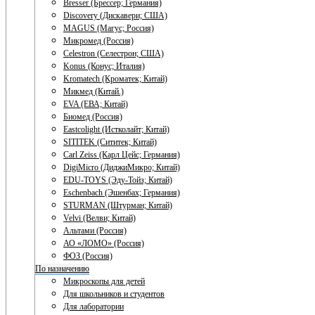
Bresser (Брессер; Германия)
Discovery (Дискавери; США)
MAGUS (Магус; Россия)
Микромед (Россия)
Celestron (Селестрон; США)
Konus (Конус; Италия)
Kromatech (Кроматек; Китай)
Микмед (Китай.)
EVA (ЕВА; Китай)
Биомед (Россия)
Eastcolight (Истколайт; Китай)
SITITEK (Сититек; Китай)
Carl Zeiss (Карл Цейс; Германия)
DigiMicro (ДиджиМикро; Китай)
EDU-TOYS (Эду-Тойз; Китай)
Eschenbach (Эшенбах; Германия)
STURMAN (Штурман; Китай)
Velvi (Велви; Китай)
Альтами (Россия)
АО «ЛОМО» (Россия)
ФОЗ (Россия)
По назначению
Микроскопы для детей
Для школьников и студентов
Для лаборатории