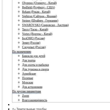
Olympus (Олимпус - Китай)
Redfield (Редфилд - США)
Rekam (Рекам - Китай)
Sightron (Сайтрон - Япония)
Steiner (Штайнер - Германия)
SWAROVSKI (Сваровски - Австрия)
Tasco (Таско - Китай)
Vortex (Вортекс - Китай)
БелОМО (Россия)
Зенит (Россия)
Следопыт (Россия)
По назначению
Бинокли для детей
Для театра
Для охоты и рыбалки
Для туризма и спорта
Армейские
Полевые
Морские
Для астрономии
По другим параметрам
Zoom
Влагозащищенность
+
-
Зрительные трубы