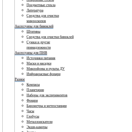
Предметные стекла
Литература
Средства для очистки
микроскопов
Аксессуары для биноклей
Штативы
Средства для очистки биноклей
Сумки и другие
принадлежности
Аксессуары для ПНВ
Источники питания
Маски и насадки
Микрофоны и пульты ДУ
Инфракрасные фонари
Разное
Компасы
Планетарии
Наборы для экспериментов
Фонари
Барометры и метеостанции
Часы
Глобусы
Металлоискатели
Экшн-камеры