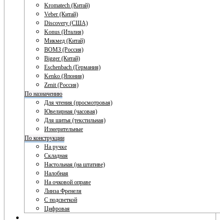
Kromatech (Китай)
Veber (Китай)
Discovery (США)
Konus (Италия)
Микмед (Китай)
ВОМЗ (Россия)
Bigger (Китай)
Eschenbach (Германия)
Kenko (Япония)
Zenit (Россия)
По назначению
Для чтения (просмотровая)
Ювелирная (часовая)
Для шитья (текстильная)
Измерительные
По конструкции
На ручке
Складная
Настольная (на штативе)
Налобная
На очковой оправе
Линза Френеля
С подсветкой
Цифровая