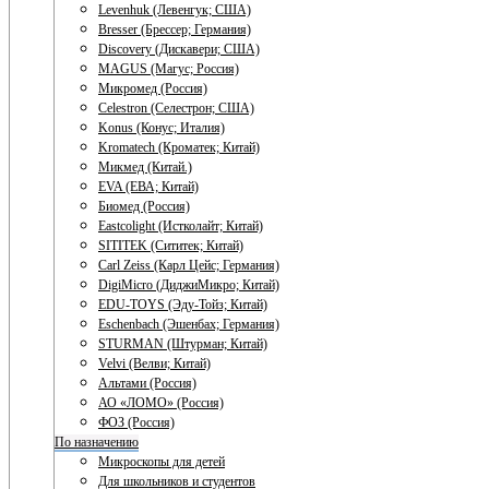
Levenhuk (Левенгук; США)
Bresser (Брессер; Германия)
Discovery (Дискавери; США)
MAGUS (Магус; Россия)
Микромед (Россия)
Celestron (Селестрон; США)
Konus (Конус; Италия)
Kromatech (Кроматек; Китай)
Микмед (Китай.)
EVA (ЕВА; Китай)
Биомед (Россия)
Eastcolight (Истколайт; Китай)
SITITEK (Сититек; Китай)
Carl Zeiss (Карл Цейс; Германия)
DigiMicro (ДиджиМикро; Китай)
EDU-TOYS (Эду-Тойз; Китай)
Eschenbach (Эшенбах; Германия)
STURMAN (Штурман; Китай)
Velvi (Велви; Китай)
Альтами (Россия)
АО «ЛОМО» (Россия)
ФОЗ (Россия)
По назначению
Микроскопы для детей
Для школьников и студентов