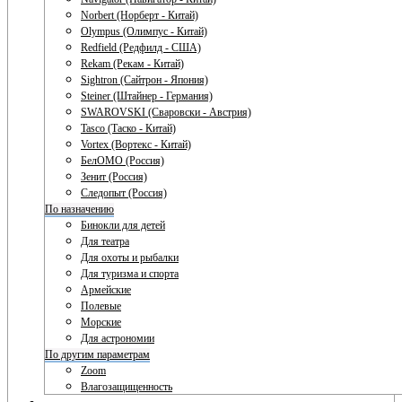
Norbert (Норберт - Китай)
Olympus (Олимпус - Китай)
Redfield (Редфилд - США)
Rekam (Рекам - Китай)
Sightron (Сайтрон - Япония)
Steiner (Штайнер - Германия)
SWAROVSKI (Сваровски - Австрия)
Tasco (Таско - Китай)
Vortex (Вортекс - Китай)
БелОМО (Россия)
Зенит (Россия)
Следопыт (Россия)
По назначению
Бинокли для детей
Для театра
Для охоты и рыбалки
Для туризма и спорта
Армейские
Полевые
Морские
Для астрономии
По другим параметрам
Zoom
Влагозащищенность