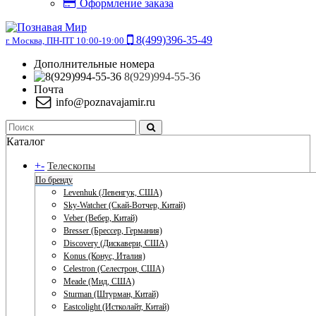
Оформление заказа
8(499)396-35-49
г. Москва, ПН-ПТ 10:00-19:00
Дополнительные номера
8(929)994-55-36
Почта
info@poznavajamir.ru
Каталог
+
-
Телескопы
По бренду
Levenhuk (Левенгук, США)
Sky-Watcher (Скай-Вотчер, Китай)
Veber (Вебер, Китай)
Bresser (Брессер, Германия)
Discovery (Дискавери, США)
Konus (Конус, Италия)
Celestron (Селестрон, США)
Meade (Мид, США)
Sturman (Штурман, Китай)
Eastcolight (Истколайт, Китай)