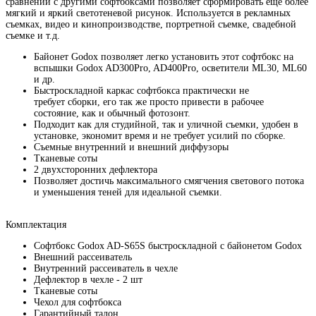
сравнении с другими софтбоксами позволяет сформировать еще более
мягкий и яркий светотеневой рисунок. Используется в рекламных
съемках, видео и кинопроизводстве, портретной съемке, свадебной
съемке и т.д.
Байонет Godox позволяет легко установить этот софтбокс на
вспышки Godox AD300Pro, AD400Pro, осветители ML30, ML60
и др.
Быстроскладной каркас софтбокса практически не
требует сборки, его так же просто привести в рабочее
состояние, как и обычный фотозонт.
Подходит как для студийной, так и уличной съемки, удобен в
установке, экономит время и не требует усилий по сборке.
Съемные внутренний и внешний диффузоры
Тканевые соты
2 двухсторонних дефлектора
Позволяет достичь максимального смягчения светового потока
и уменьшения теней для идеальной съемки.
Комплектация
Софтбокс Godox AD-S65S быстроскладной с байонетом Godox
Внешний рассеиватель
Внутренний рассеиватель в чехле
Дефлектор в чехле - 2 шт
Тканевые соты
Чехол для софтбокса
Гарантийный талон