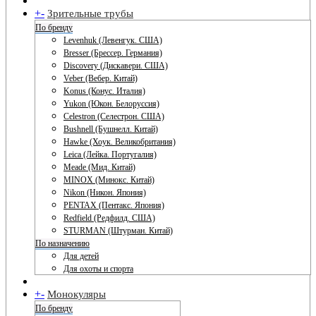
+
-
Зрительные трубы
По бренду
Levenhuk (Левенгук. США)
Bresser (Брессер. Германия)
Discovery (Дискавери. США)
Veber (Вебер. Китай)
Konus (Конус. Италия)
Yukon (Юкон. Белоруссия)
Celestron (Селестрон. США)
Bushnell (Бушнелл. Китай)
Hawke (Хоук. Великобритания)
Leica (Лейка. Португалия)
Meade (Мид. Китай)
MINOX (Минокс. Китай)
Nikon (Никон. Япония)
PENTAX (Пентакс. Япония)
Redfield (Редфилд. США)
STURMAN (Штурман. Китай)
По назначению
Для детей
Для охоты и спорта
+
-
Монокуляры
По бренду