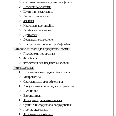
Системы подъема и установки фонов
Потолочные системы
Штанги и перекладины
Распорки автополы
Зажимы
Настенные кронштейны
Резьбовые переходники
Держатели
Держатели отражателей
Поворотные консоли-стробофреймы
Фотобоксы и столы для предметной съемки
Платформы поворотные
Фотобоксы
Фотостолы для предметной съемки
Фотоаксессуары
Переходные кольца для объективов
Макрокольца
Светофильтры для объективов
Аккумуляторы и зарядные устройства
Пульты ДУ
Видоискатели
Фотосумки, рюкзаки и чехлы
Сумки для студийного оборудования
Прочие аксессуары
Фоторамки и альбомы