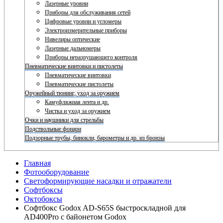
Лазерные уровни
Приборы для обслуживания сетей
Цифровые уровни и угломеры
Электроизмерительные приборы
Нивелиры оптические
Лазерные дальномеры
Приборы неразрушающего контроля
Пневматические винтовки и пистолеты
Пневматические винтовки
Пневматические пистолеты
Оружейный тюнинг, уход за оружием
Камуфляжная лента и др.
Чистка и уход за оружием
Очки и наушники для стрельбы
Подствольные фонари
Подзорные трубы, бинокли, барометры и др. из бронзы
Главная
Фотооборудование
Светоформирующие насадки и отражатели
Софтбоксы
Октобоксы
Софтбокс Godox AD-S65S быстроскладной для
AD400Pro с байонетом Godox