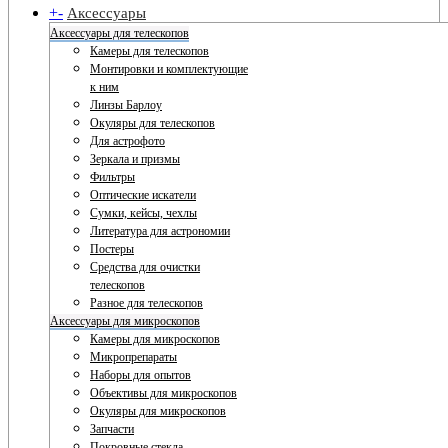
+
-
Аксессуары
Аксессуары для телескопов
Камеры для телескопов
Монтировки и комплектующие
к ним
Линзы Барлоу
Окуляры для телескопов
Для астрофото
Зеркала и призмы
Фильтры
Оптические искатели
Сумки, кейсы, чехлы
Литература для астрономии
Постеры
Средства для очистки
телескопов
Разное для телескопов
Аксессуары для микроскопов
Камеры для микроскопов
Микропрепараты
Наборы для опытов
Объективы для микроскопов
Окуляры для микроскопов
Запчасти
Покровные стекла