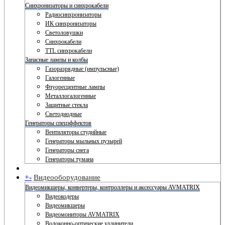
Синхронизаторы и синхрокабели
Радиосинхронизаторы
ИК синхронизаторы
Светоловушки
Синхрокабели
TTL синхрокабели
Запасные лампы и колбы
Газоразрядные (импульсные)
Галогенные
Флуоресцентные лампы
Металлогалогенные
Защитные стекла
Светодиодные
Генераторы спецэффектов
Вентиляторы студийные
Генераторы мыльных пузырей
Генераторы снега
Генераторы тумана
+
-
Видеооборудование
Видеомикшеры, конвертеры, контроллеры и аксессуары AVMATRIX
Видеокодеры
Видеомикшеры
Видеомониторы AVMATRIX
Волоконно-оптические удлинители