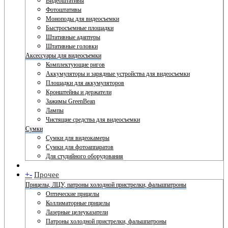
Видеоштативы
Фотоштативы
Моноподы для видеосъемки
Быстросъемные площадки
Штативные адаптеры
Штативные головки
Аксессуары для видеосъемки
Комплектующие ригов
Аккумуляторы и зарядные устройства для видеосъемки
Площадки для аккумуляторов
Кронштейны и держатели
Зажимы GreenBean
Лампы
Чистящие средства для видеосъемки
Сумки
Сумки для видеокамеры
Сумки для фотоаппаратов
Для студийного оборудования
+
-
Прочее
Прицелы, ЛЦУ, патроны холодной пристрелки, фальшпатроны
Оптические прицелы
Коллиматорные прицелы
Лазерные целеуказатели
Патроны холодной пристрелки, фальшпатроны