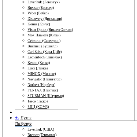
Levenhuk (Левенгук)
Bresser (Брессер)
Veber (Вебер)
Discovery (Дискавери)
Konus (Конус)
Vixen Optics (Виксен Оптикс)
Моя Планета (Китай)
Celestron (Селестрон)
Bushnell (Бушнелл)
Carl Zeiss (Карл Цейс)
Eschenbach (Эшенбах)
Kenko (Кенко)
Leica (Лейка)
MINOX (Минокс)
Navigator (Навигатор)
Norbert (Норберт)
PENTAX (Пентакс)
STURMAN (Штурман)
Tasco (Таско)
БПЦ (КОМЗ)
+
-
Лупы
По бренду
Levenhuk (США)
Bresser (Германия)