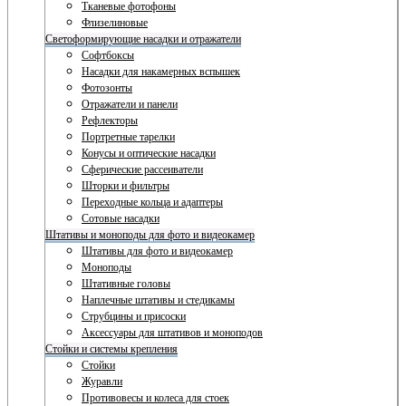
Тканевые фотофоны
Флизелиновые
Светоформирующие насадки и отражатели
Софтбоксы
Насадки для накамерных вспышек
Фотозонты
Отражатели и панели
Рефлекторы
Портретные тарелки
Конусы и оптические насадки
Сферические рассеиватели
Шторки и фильтры
Переходные кольца и адаптеры
Сотовые насадки
Штативы и моноподы для фото и видеокамер
Штативы для фото и видеокамер
Моноподы
Штативные головы
Наплечные штативы и стедикамы
Струбцины и присоски
Аксессуары для штативов и моноподов
Стойки и системы крепления
Стойки
Журавли
Противовесы и колеса для стоек