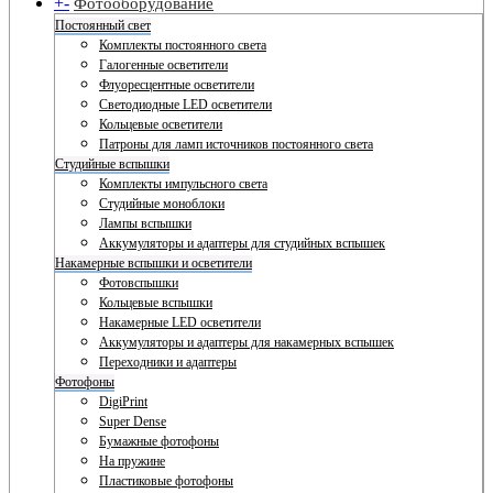
+
-
Фотооборудование
Постоянный свет
Комплекты постоянного света
Галогенные осветители
Флуоресцентные осветители
Светодиодные LED осветители
Кольцевые осветители
Патроны для ламп источников постоянного света
Студийные вспышки
Комплекты импульсного света
Студийные моноблоки
Лампы вспышки
Аккумуляторы и адаптеры для студийных вспышек
Накамерные вспышки и осветители
Фотовспышки
Кольцевые вспышки
Накамерные LED осветители
Аккумуляторы и адаптеры для накамерных вспышек
Переходники и адаптеры
Фотофоны
DigiPrint
Super Dense
Бумажные фотофоны
На пружине
Пластиковые фотофоны