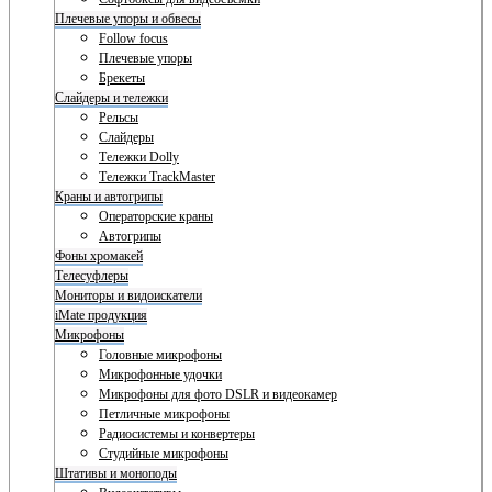
Плечевые упоры и обвесы
Follow focus
Плечевые упоры
Брекеты
Слайдеры и тележки
Рельсы
Слайдеры
Тележки Dolly
Тележки TrackMaster
Краны и автогрипы
Операторские краны
Автогрипы
Фоны хромакей
Телесуфлеры
Мониторы и видоискатели
iMate продукция
Микрофоны
Головные микрофоны
Микрофонные удочки
Микрофоны для фото DSLR и видеокамер
Петличные микрофоны
Радиосистемы и конвертеры
Студийные микрофоны
Штативы и моноподы