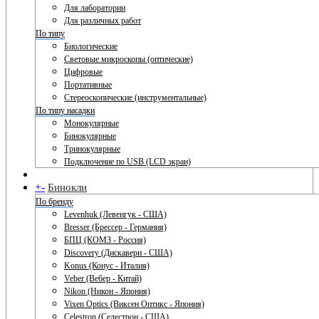
Для лаборатории
Для различных работ
По типу
Биологические
Световые микроскопы (оптические)
Цифровые
Портативные
Стереоскопические (инструментальные)
По типу насадки
Монокулярные
Бинокулярные
Тринокулярные
Подключение по USB (LCD экран)
+
-
Бинокли
По бренду
Levenhuk (Левенгук - США)
Bresser (Брессер - Германия)
БПЦ (КОМЗ - Россия)
Discovery (Дискавери - США)
Konus (Конус - Италия)
Veber (Вебер - Китай)
Nikon (Никон - Япония)
Vixen Optics (Виксен Оптикс - Япония)
Celestron (Селестрон - США)