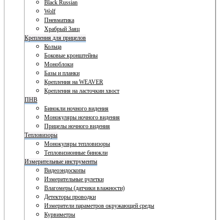
Black Russian
Wolf
Пневматика
Храбрый Заяц
Крепления для прицелов
Кольца
Боковые кронштейны
Моноблоки
Базы и планки
Крепления на WEAVER
Крепления на ласточкин хвост
ПНВ
Бинокли ночного видения
Монокуляры ночного видения
Прицелы ночного видения
Тепловизоры
Монокуляры тепловизоры
Тепловизионные бинокли
Измерительные инструменты
Видеоэндоскопы
Измерительные рулетки
Влагомеры (датчики влажности)
Детекторы проводки
Измерители параметров окружающей среды
Курвиметры