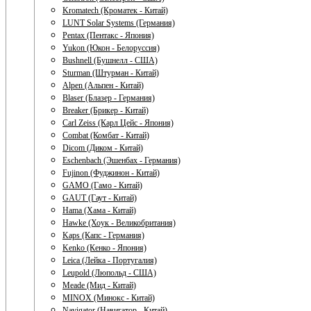
Kromatech (Кроматек - Китай)
LUNT Solar Systems (Германия)
Pentax (Пентакс - Япония)
Yukon (Юкон - Белоруссия)
Bushnell (Бушнелл - США)
Sturman (Штурман - Китай)
Alpen (Альпен - Китай)
Blaser (Блазер - Германия)
Breaker (Брикер - Китай)
Carl Zeiss (Карл Цейс - Япония)
Combat (Комбат - Китай)
Dicom (Диком - Китай)
Eschenbach (Эшенбах - Германия)
Fujinon (Фуджинон - Китай)
GAMO (Гамо - Китай)
GAUT (Гаут - Китай)
Hama (Хама - Китай)
Hawke (Хоук - Великобритания)
Kaps (Капс - Германия)
Kenko (Кенко - Япония)
Leica (Лейка - Португалия)
Leupold (Люпольд - США)
Meade (Мид - Китай)
MINOX (Минокс - Китай)
Navigator (Навигатор - Китай)