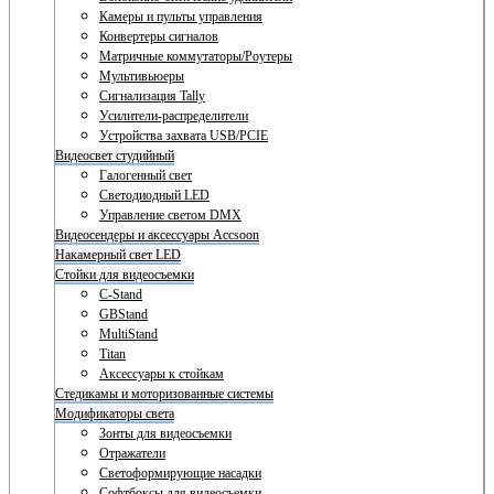
Камеры и пульты управления
Конвертеры сигналов
Матричные коммутаторы/Роутеры
Мультивьюеры
Сигнализация Tally
Усилители-распределители
Устройства захвата USB/PCIE
Видеосвет студийный
Галогенный свет
Светодиодный LED
Управление светом DMX
Видеосендеры и аксессуары Accsoon
Накамерный свет LED
Стойки для видеосъемки
C-Stand
GBStand
MultiStand
Titan
Аксессуары к стойкам
Стедикамы и моторизованные системы
Модификаторы света
Зонты для видеосъемки
Отражатели
Светоформирующие насадки
Софтбоксы для видеосъемки