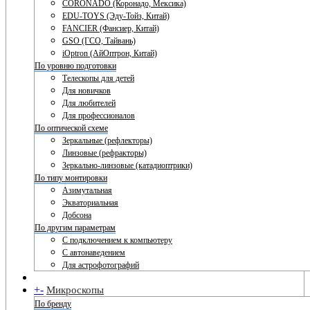
CORONADO (Коронадо, Мексика)
EDU-TOYS (Эду-Тойз, Китай)
FANCIER (Фансиер, Китай)
GSO (ГСО, Тайвань)
iOptron (АйОптрон, Китай)
По уровню подготовки
Телескопы для детей
Для новичков
Для любителей
Для профессионалов
По оптической схеме
Зеркальные (рефлекторы)
Линзовые (рефракторы)
Зеркально-линзовые (катадиоптрики)
По типу монтировки
Азимутальная
Экваториальная
Добсона
По другим параметрам
С подключением к компьютеру
С автонаведением
Для астрофотографий
+
-
Микроскопы
По бренду