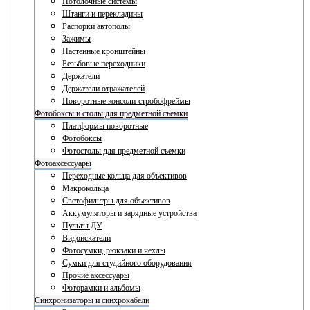
Потолочные системы
Штанги и перекладины
Распорки автополы
Зажимы
Настенные кронштейны
Резьбовые переходники
Держатели
Держатели отражателей
Поворотные консоли-стробофреймы
Фотобоксы и столы для предметной съемки
Платформы поворотные
Фотобоксы
Фотостолы для предметной съемки
Фотоаксессуары
Переходные кольца для объективов
Макрокольца
Светофильтры для объективов
Аккумуляторы и зарядные устройства
Пульты ДУ
Видоискатели
Фотосумки, рюкзаки и чехлы
Сумки для студийного оборудования
Прочие аксессуары
Фоторамки и альбомы
Синхронизаторы и синхрокабели