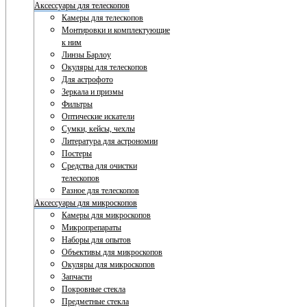
Аксессуары для телескопов
Камеры для телескопов
Монтировки и комплектующие
к ним
Линзы Барлоу
Окуляры для телескопов
Для астрофото
Зеркала и призмы
Фильтры
Оптические искатели
Сумки, кейсы, чехлы
Литература для астрономии
Постеры
Средства для очистки
телескопов
Разное для телескопов
Аксессуары для микроскопов
Камеры для микроскопов
Микропрепараты
Наборы для опытов
Объективы для микроскопов
Окуляры для микроскопов
Запчасти
Покровные стекла
Предметные стекла