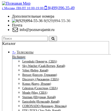
8(499)396-35-49
г. Москва, ПН-ПТ 10:00-19:00
Дополнительные номера
8(929)994-55-36
Почта
info@poznavajamir.ru
Каталог
+
-
Телескопы
По бренду
Levenhuk (Левенгук, США)
Sky-Watcher (Скай-Вотчер, Китай)
Veber (Вебер, Китай)
Bresser (Брессер, Германия)
Discovery (Дискавери, США)
Konus (Конус, Италия)
Celestron (Селестрон, США)
Meade (Мид, США)
Sturman (Штурман, Китай)
Eastcolight (Истколайт, Китай)
CORONADO (Коронадо, Мексика)
EDU-TOYS (Эду-Тойз, Китай)