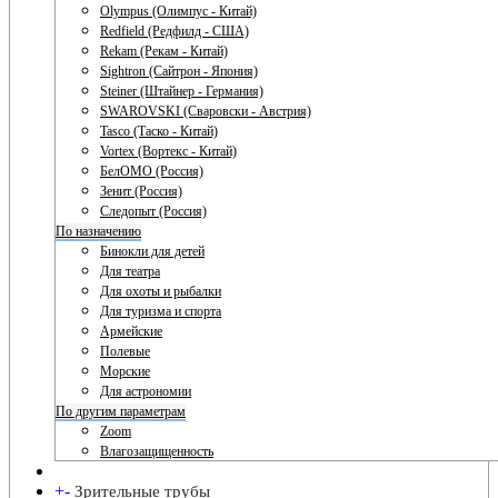
Olympus (Олимпус - Китай)
Redfield (Редфилд - США)
Rekam (Рекам - Китай)
Sightron (Сайтрон - Япония)
Steiner (Штайнер - Германия)
SWAROVSKI (Сваровски - Австрия)
Tasco (Таско - Китай)
Vortex (Вортекс - Китай)
БелОМО (Россия)
Зенит (Россия)
Следопыт (Россия)
По назначению
Бинокли для детей
Для театра
Для охоты и рыбалки
Для туризма и спорта
Армейские
Полевые
Морские
Для астрономии
По другим параметрам
Zoom
Влагозащищенность
+
-
Зрительные трубы