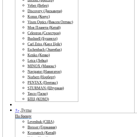
Bresser (Брессер)
Veber (Вебер)
Discovery (Дискавери)
Konus (Конус)
Vixen Optics (Виксен Оптикс)
Моя Планета (Китай)
Celestron (Селестрон)
Bushnell (Бушнелл)
Carl Zeiss (Карл Цейс)
Eschenbach (Эшенбах)
Kenko (Кенко)
Leica (Лейка)
MINOX (Минокс)
Navigator (Навигатор)
Norbert (Норберт)
PENTAX (Пентакс)
STURMAN (Штурман)
Tasco (Таско)
БПЦ (КОМЗ)
+
-
Лупы
По бренду
Levenhuk (США)
Bresser (Германия)
Kromatech (Китай)