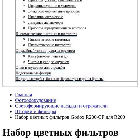
Приборы для обслуживания сетей
Цифровые уровни и угломеры
Электроизмерительные приборы
Нивелиры оптические
Лазерные дальномеры
Приборы неразрушающего контроля
Пневматические винтовки и пистолеты
Пневматические винтовки
Пневматические пистолеты
Оружейный тюнинг, уход за оружием
Камуфляжная лента и др.
Чистка и уход за оружием
Очки и наушники для стрельбы
Подствольные фонари
Подзорные трубы, бинокли, барометры и др. из бронзы
Главная
Фотооборудование
Светоформирующие насадки и отражатели
Шторки и фильтры
Набор цветных фильтров Godox R200-CF для R200
Набор цветных фильтров