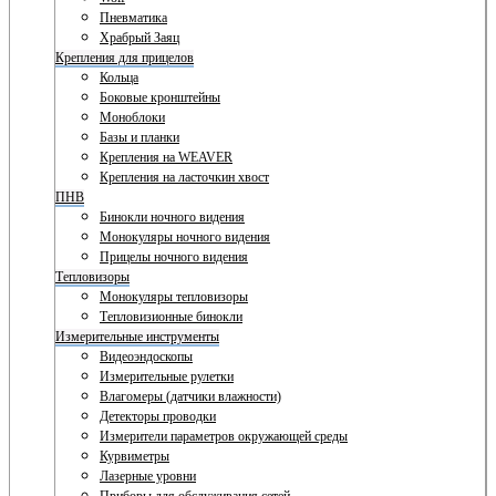
Пневматика
Храбрый Заяц
Крепления для прицелов
Кольца
Боковые кронштейны
Моноблоки
Базы и планки
Крепления на WEAVER
Крепления на ласточкин хвост
ПНВ
Бинокли ночного видения
Монокуляры ночного видения
Прицелы ночного видения
Тепловизоры
Монокуляры тепловизоры
Тепловизионные бинокли
Измерительные инструменты
Видеоэндоскопы
Измерительные рулетки
Влагомеры (датчики влажности)
Детекторы проводки
Измерители параметров окружающей среды
Курвиметры
Лазерные уровни