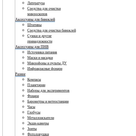
Литература
Средства для очистки
микроскопов
Аксессуары для биноклей
Штативы
Средства для очистки биноклей
Сумки и другие
принадлежности
Аксессуары для ПНВ
Источники питания
Маски и насадки
Микрофоны и пульты ДУ
Инфракрасные фонари
Разное
Компасы
Планетарии
Наборы для экспериментов
Фонари
Барометры и метеостанции
Часы
Глобусы
Металлоискатели
Экшн-камеры
Зонты
Фотоловушки