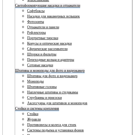
Флизелиновые
Светоформирующие насадки и отражатели
Софтбоксы
Насадки для накамерных вспышек
Фотозонты
Отражатели и панели
Рефлекторы
Портретные тарелки
Конусы и оптические насадки
Сферические рассеиватели
Шторки и фильтры
Переходные кольца и адаптеры
Сотовые насадки
Штативы и моноподы для фото и видеокамер
Штативы для фото и видеокамер
Моноподы
Штативные головы
Наплечные штативы и стедикамы
Струбцины и присоски
Аксессуары для штативов и моноподов
Стойки и системы крепления
Стойки
Журавли
Противовесы и колеса для стоек
Системы подъема и установки фонов