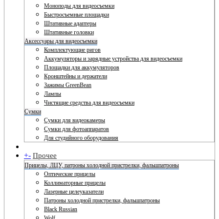
Моноподы для видеосъемки
Быстросъемные площадки
Штативные адаптеры
Штативные головки
Аксессуары для видеосъемки
Комплектующие ригов
Аккумуляторы и зарядные устройства для видеосъемки
Площадки для аккумуляторов
Кронштейны и держатели
Зажимы GreenBean
Лампы
Чистящие средства для видеосъемки
Сумки
Сумки для видеокамеры
Сумки для фотоаппаратов
Для студийного оборудования
+
-
Прочее
Прицелы, ЛЦУ, патроны холодной пристрелки, фальшпатроны
Оптические прицелы
Коллиматорные прицелы
Лазерные целеуказатели
Патроны холодной пристрелки, фальшпатроны
Black Russian
Wolf