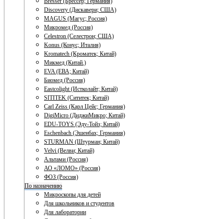
Bresser (Брессер; Германия)
Discovery (Дискавери; США)
MAGUS (Магус; Россия)
Микромед (Россия)
Celestron (Селестрон; США)
Konus (Конус; Италия)
Kromatech (Кроматек; Китай)
Микмед (Китай.)
EVA (ЕВА; Китай)
Биомед (Россия)
Eastcolight (Истколайт; Китай)
SITITEK (Сититек; Китай)
Carl Zeiss (Карл Цейс; Германия)
DigiMicro (ДиджиМикро; Китай)
EDU-TOYS (Эду-Тойз; Китай)
Eschenbach (Эшенбах; Германия)
STURMAN (Штурман; Китай)
Velvi (Велви; Китай)
Альтами (Россия)
АО «ЛОМО» (Россия)
ФОЗ (Россия)
По назначению
Микроскопы для детей
Для школьников и студентов
Для лаборатории