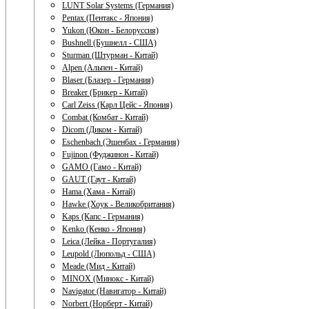
LUNT Solar Systems (Германия)
Pentax (Пентакс - Япония)
Yukon (Юкон - Белоруссия)
Bushnell (Бушнелл - США)
Sturman (Штурман - Китай)
Alpen (Альпен - Китай)
Blaser (Блазер - Германия)
Breaker (Брикер - Китай)
Carl Zeiss (Карл Цейс - Япония)
Combat (Комбат - Китай)
Dicom (Диком - Китай)
Eschenbach (Эшенбах - Германия)
Fujinon (Фуджинон - Китай)
GAMO (Гамо - Китай)
GAUT (Гаут - Китай)
Hama (Хама - Китай)
Hawke (Хоук - Великобритания)
Kaps (Капс - Германия)
Kenko (Кенко - Япония)
Leica (Лейка - Португалия)
Leupold (Люпольд - США)
Meade (Мид - Китай)
MINOX (Минокс - Китай)
Navigator (Навигатор - Китай)
Norbert (Норберт - Китай)