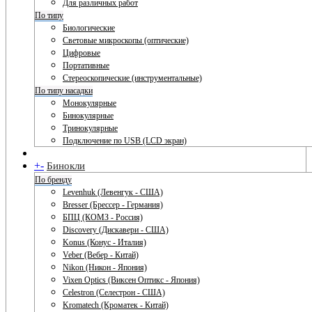
Для различных работ
По типу
Биологические
Световые микроскопы (оптические)
Цифровые
Портативные
Стереоскопические (инструментальные)
По типу насадки
Монокулярные
Бинокулярные
Тринокулярные
Подключение по USB (LCD экран)
+
-
Бинокли
По бренду
Levenhuk (Левенгук - США)
Bresser (Брессер - Германия)
БПЦ (КОМЗ - Россия)
Discovery (Дискавери - США)
Konus (Конус - Италия)
Veber (Вебер - Китай)
Nikon (Никон - Япония)
Vixen Optics (Виксен Оптикс - Япония)
Celestron (Селестрон - США)
Kromatech (Кроматек - Китай)