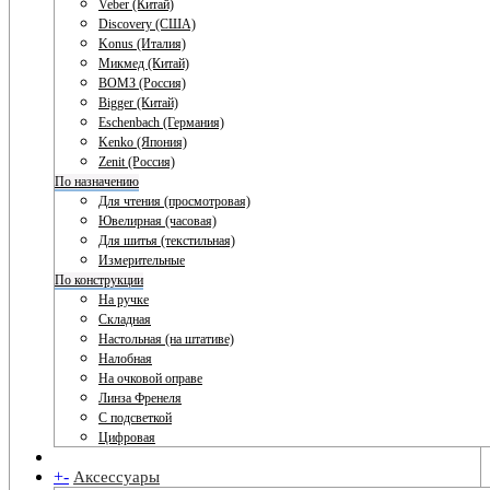
Veber (Китай)
Discovery (США)
Konus (Италия)
Микмед (Китай)
ВОМЗ (Россия)
Bigger (Китай)
Eschenbach (Германия)
Kenko (Япония)
Zenit (Россия)
По назначению
Для чтения (просмотровая)
Ювелирная (часовая)
Для шитья (текстильная)
Измерительные
По конструкции
На ручке
Складная
Настольная (на штативе)
Налобная
На очковой оправе
Линза Френеля
С подсветкой
Цифровая
+
-
Аксессуары