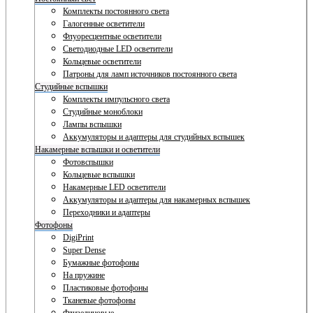
Комплекты постоянного света
Галогенные осветители
Флуоресцентные осветители
Светодиодные LED осветители
Кольцевые осветители
Патроны для ламп источников постоянного света
Студийные вспышки
Комплекты импульсного света
Студийные моноблоки
Лампы вспышки
Аккумуляторы и адаптеры для студийных вспышек
Накамерные вспышки и осветители
Фотовспышки
Кольцевые вспышки
Накамерные LED осветители
Аккумуляторы и адаптеры для накамерных вспышек
Переходники и адаптеры
Фотофоны
DigiPrint
Super Dense
Бумажные фотофоны
На пружине
Пластиковые фотофоны
Тканевые фотофоны