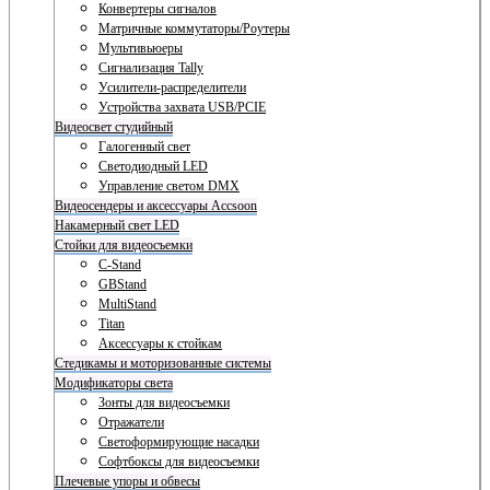
Конвертеры сигналов
Матричные коммутаторы/Роутеры
Мультивьюеры
Сигнализация Tally
Усилители-распределители
Устройства захвата USB/PCIE
Видеосвет студийный
Галогенный свет
Светодиодный LED
Управление светом DMX
Видеосендеры и аксессуары Accsoon
Накамерный свет LED
Стойки для видеосъемки
C-Stand
GBStand
MultiStand
Titan
Аксессуары к стойкам
Стедикамы и моторизованные системы
Модификаторы света
Зонты для видеосъемки
Отражатели
Светоформирующие насадки
Софтбоксы для видеосъемки
Плечевые упоры и обвесы