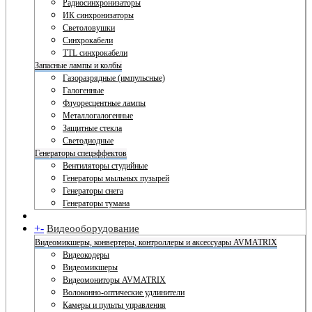
Радиосинхронизаторы
ИК синхронизаторы
Светоловушки
Синхрокабели
TTL синхрокабели
Запасные лампы и колбы
Газоразрядные (импульсные)
Галогенные
Флуоресцентные лампы
Металлогалогенные
Защитные стекла
Светодиодные
Генераторы спецэффектов
Вентиляторы студийные
Генераторы мыльных пузырей
Генераторы снега
Генераторы тумана
+
-
Видеооборудование
Видеомикшеры, конвертеры, контроллеры и аксессуары AVMATRIX
Видеокодеры
Видеомикшеры
Видеомониторы AVMATRIX
Волоконно-оптические удлинители
Камеры и пульты управления