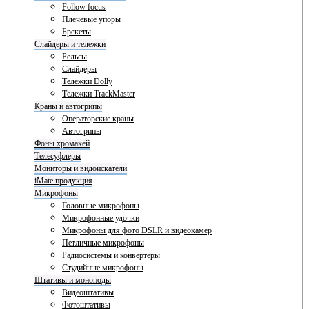
Follow focus
Плечевые упоры
Брекеты
Слайдеры и тележки
Рельсы
Слайдеры
Тележки Dolly
Тележки TrackMaster
Краны и автогрипы
Операторские краны
Автогрипы
Фоны хромакей
Телесуфлеры
Мониторы и видоискатели
iMate продукция
Микрофоны
Головные микрофоны
Микрофонные удочки
Микрофоны для фото DSLR и видеокамер
Петличные микрофоны
Радиосистемы и конвертеры
Студийные микрофоны
Штативы и моноподы
Видеоштативы
Фотоштативы