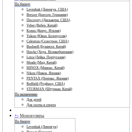
По бренду
Levenhuk (Левенгук. США)
Bresser (Брессер. Германия)
Discovery (Дискавери. США)
Veber (Вебер. Китай)
Konus (Конус. Италия)
Yukon (Юкон. Белоруссия)
Celestron (Селестрон. США)
Bushnell (Бушнелл. Китай)
Hawke (Хоук. Великобритания)
Leica (Лейка. Португалия)
Meade (Мид. Китай)
MINOX (Минокс. Китай)
Nikon (Никон. Япония)
PENTAX (Пентакс. Япония)
Redfield (Редфилд. США)
STURMAN (Штурман. Китай)
По назначению
Для детей
Для охоты и спорта
+
-
Монокуляры
По бренду
Levenhuk (Левенгук)