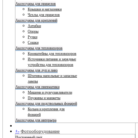
Аксессуары для прицелов
Крышки и наглазники
Чехлы для прицелов
Аксессуары для креплений
Антабки
Опоры
Ручки
Сошки
Аксессуары для тепловизоров
Кронштейны для тепловизоров
Источники питания и зарядные
устройства для тепловизоров
Аксессуары для луп и линз
Штативы напольные и запасные
лампы
Аксессуары для пневматики
Мишени и пулеулавливатели
Пружины и манжеты
Аксессуары для подствольных фонарей
Кольца и крепления для
фонарей
Аксессуары для интерьера
+
-
Фотооборудование
Постоянный свет