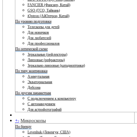
FANCIER (Фансиер, Китай)
GSO (ГСО, Тайвань)
iOptron (АйОптрон, Китай)
По уровню подготовки
Телескопы для детей
Для новичков
Для любителей
Для профессионалов
По оптической схеме
Зеркальные (рефлекторы)
Линзовые (рефракторы)
Зеркально-линзовые (катадиоптрики)
По типу монтировки
Азимутальная
Экваториальная
Добсона
По другим параметрам
С подключением к компьютеру
С автонаведением
Для астрофотографий
+
-
Микроскопы
По бренду
Levenhuk (Левенгук; США)