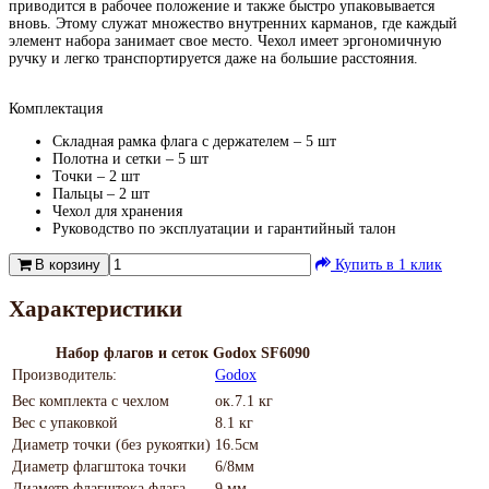
приводится в рабочее положение и также быстро упаковывается
вновь. Этому служат множество внутренних карманов, где каждый
элемент набора занимает свое место. Чехол имеет эргономичную
ручку и легко транспортируется даже на большие расстояния.
Комплектация
Складная рамка флага с держателем – 5 шт
Полотна и сетки – 5 шт
Точки – 2 шт
Пальцы – 2 шт
Чехол для хранения
Руководство по эксплуатации и гарантийный талон
В корзину
Купить в 1 клик
Характеристики
Набор флагов и сеток Godox SF6090
Производитель:
Godox
Вес комплекта с чехлом
ок.7.1 кг
Вес с упаковкой
8.1 кг
Диаметр точки (без рукоятки)
16.5см
Диаметр флагштока точки
6/8мм
Диаметр флагштока флага
9 мм