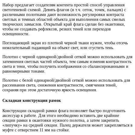
Набор предлагает создателям контента простой способ управления
светотеневой схемой. Девять флагов (в т.ч. сеток, точек, пальцев) с
различными полотнами дают возможность регулировки контраста
светлых и темных областей объекта для выполнения самых смелых
творческих замыслов. Открытый край флага сделан без окантовки,
чтобы не создавать рефлексов, резких теней или переходов
освещенности.
Поглощающий экран из плотной черной ткани нужен, чтобы отсечь
нежелательный падающий на объект свет, или сгустить тень.
Полотно с черной одинарной/двойной сеткой можно использовать для
затемнения светлых частей объекта, тем самым изменяя контрастность
света и тени, чтобы получить изображения со сбалансированными и
равномерными тонами.
Полотно с белой одинарной/двойной сеткой можно использовать для
рассеивания света, снижения контрастности, смягчения теней,
сохраняя при этом достаточную яркость освещения.
Складная конструкция рамок
Конструкции складной рамки флага позволяет быстро подготовить
аксессуар к работе. Для этого необходимо вставить две крайние
секции рамки в окантовки нужного полотна, а затем закрепить
«липучку» на средней секции. Палец держателя может закрепляеться в
муфте с отверстием 11 мм на стойке.