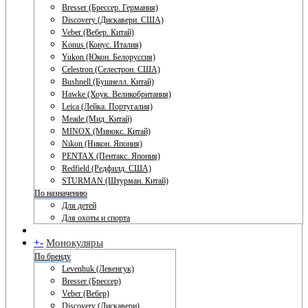
Bresser (Брессер. Германия)
Discovery (Дискавери. США)
Veber (Вебер. Китай)
Konus (Конус. Италия)
Yukon (Юкон. Белоруссия)
Celestron (Селестрон. США)
Bushnell (Бушнелл. Китай)
Hawke (Хоук. Великобритания)
Leica (Лейка. Португалия)
Meade (Мид. Китай)
MINOX (Минокс. Китай)
Nikon (Никон. Япония)
PENTAX (Пентакс. Япония)
Redfield (Редфилд. США)
STURMAN (Штурман. Китай)
По назначению
Для детей
Для охоты и спорта
+
-
Монокуляры
По бренду
Levenhuk (Левенгук)
Bresser (Брессер)
Veber (Вебер)
Discovery (Дискавери)