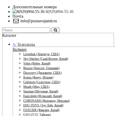
Дополнительные номера
8(929)994-55-36
Почта
info@poznavajamir.ru
Каталог
+
-
Телескопы
По бренду
Levenhuk (Левенгук, США)
Sky-Watcher (Скай-Вотчер, Китай)
Veber (Вебер, Китай)
Bresser (Брессер, Германия)
Discovery (Дискавери, США)
Konus (Конус, Италия)
Celestron (Селестрон, США)
Meade (Мид, США)
Sturman (Штурман, Китай)
Eastcolight (Истколайт, Китай)
CORONADO (Коронадо, Мексика)
EDU-TOYS (Эду-Тойз, Китай)
FANCIER (Фансиер, Китай)
GSO (ГСО, Тайвань)