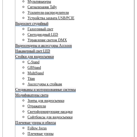
Мультивьюеры
Сигнализация Tally
Усилители-распределители
Устройства захвата USB/PCIE
Видеосвет студийный
Галогенный свет
Светодиодный LED
Управление светом DMX
Видеосендеры и аксессуары Accsoon
Накамерный свет LED
Стойки для видеосъемки
C-Stand
GBStand
MultiStand
Titan
Аксессуары к стойкам
Стедикамы и моторизованные системы
Модификаторы света
Зонты для видеосъемки
Отражатели
Светоформирующие насадки
Софтбоксы для видеосъемки
Плечевые упоры и обвесы
Follow focus
Плечевые упоры