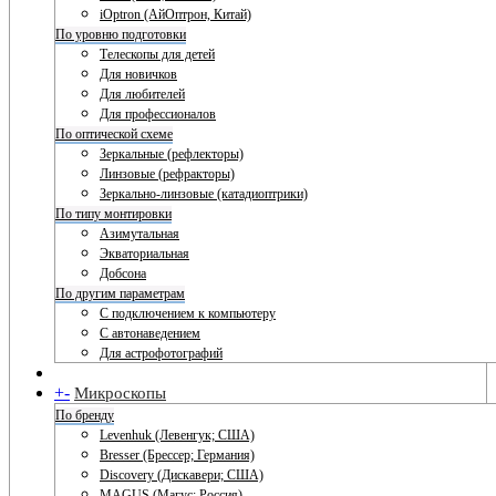
iOptron (АйОптрон, Китай)
По уровню подготовки
Телескопы для детей
Для новичков
Для любителей
Для профессионалов
По оптической схеме
Зеркальные (рефлекторы)
Линзовые (рефракторы)
Зеркально-линзовые (катадиоптрики)
По типу монтировки
Азимутальная
Экваториальная
Добсона
По другим параметрам
С подключением к компьютеру
С автонаведением
Для астрофотографий
+
-
Микроскопы
По бренду
Levenhuk (Левенгук; США)
Bresser (Брессер; Германия)
Discovery (Дискавери; США)
MAGUS (Магус; Россия)