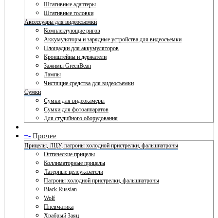
Штативные адаптеры
Штативные головки
Аксессуары для видеосъемки
Комплектующие ригов
Аккумуляторы и зарядные устройства для видеосъемки
Площадки для аккумуляторов
Кронштейны и держатели
Зажимы GreenBean
Лампы
Чистящие средства для видеосъемки
Сумки
Сумки для видеокамеры
Сумки для фотоаппаратов
Для студийного оборудования
+
-
Прочее
Прицелы, ЛЦУ, патроны холодной пристрелки, фальшпатроны
Оптические прицелы
Коллиматорные прицелы
Лазерные целеуказатели
Патроны холодной пристрелки, фальшпатроны
Black Russian
Wolf
Пневматика
Храбрый Заяц