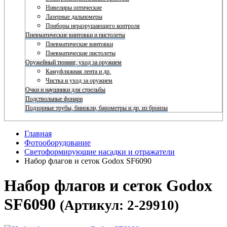
Нивелиры оптические
Лазерные дальномеры
Приборы неразрушающего контроля
Пневматические винтовки и пистолеты
Пневматические винтовки
Пневматические пистолеты
Оружейный тюнинг, уход за оружием
Камуфляжная лента и др.
Чистка и уход за оружием
Очки и наушники для стрельбы
Подствольные фонари
Подзорные трубы, бинокли, барометры и др. из бронзы
Главная
Фотооборудование
Светоформирующие насадки и отражатели
Набор флагов и сеток Godox SF6090
Набор флагов и сеток Godox
SF6090
(Артикул: 2-29910)