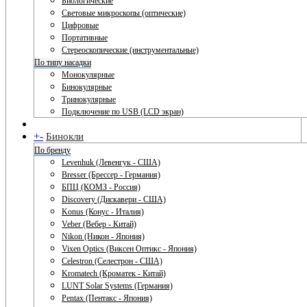
Биологические
Световые микроскопы (оптические)
Цифровые
Портативные
Стереоскопические (инструментальные)
По типу насадки
Монокулярные
Бинокулярные
Тринокулярные
Подключение по USB (LCD экран)
+
-
Бинокли
По бренду
Levenhuk (Левенгук - США)
Bresser (Брессер - Германия)
БПЦ (КОМЗ - Россия)
Discovery (Дискавери - США)
Konus (Конус - Италия)
Veber (Вебер - Китай)
Nikon (Никон - Япония)
Vixen Optics (Виксен Оптикс - Япония)
Celestron (Селестрон - США)
Kromatech (Кроматек - Китай)
LUNT Solar Systems (Германия)
Pentax (Пентакс - Япония)