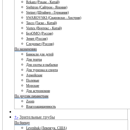
Rekam (Рекам - Китай)
Sightron (Сайтрон - Япония)
Steiner (Штайнер - Германия)
SWAROVSKI (Сваровски - Австрия)
Tasco (Таско - Китай)
Vortex (Вортекс - Китай)
БелОМО (Россия)
Зенит (Россия)
Следопыт (Россия)
По назначению
Бинокли для детей
Для театра
Для охоты и рыбалки
Для туризма и спорта
Армейские
Полевые
Морские
Для астрономии
По другим параметрам
Zoom
Влагозащищенность
+
-
Зрительные трубы
По бренду
Levenhuk (Левенгук. США)