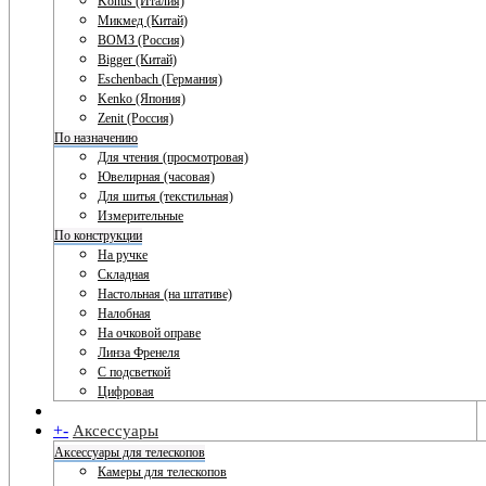
Konus (Италия)
Микмед (Китай)
ВОМЗ (Россия)
Bigger (Китай)
Eschenbach (Германия)
Kenko (Япония)
Zenit (Россия)
По назначению
Для чтения (просмотровая)
Ювелирная (часовая)
Для шитья (текстильная)
Измерительные
По конструкции
На ручке
Складная
Настольная (на штативе)
Налобная
На очковой оправе
Линза Френеля
С подсветкой
Цифровая
+
-
Аксессуары
Аксессуары для телескопов
Камеры для телескопов