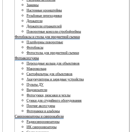
Зажимы
Настенные кронштейны
Резьбовые переходники
Держатели
Держатели отражателей
Поворотные консоли-стробофреймы
Фотобоксы и столы для предметной съемки
Платформы поворотные
Фотобоксы
Фотостолы для предметной съемки
Фотоаксессуары
Переходные кольца для объективов
Макрокольца
Светофильтры для объективов
Аккумуляторы и зарядные устройства
Пульты ДУ
Видоискатели
Фотосумки, рюкзаки и чехлы
Сумки для студийного оборудования
Прочие аксессуары
Фоторамки и альбомы
Синхронизаторы и синхрокабели
Радиосинхронизаторы
ИК синхронизаторы