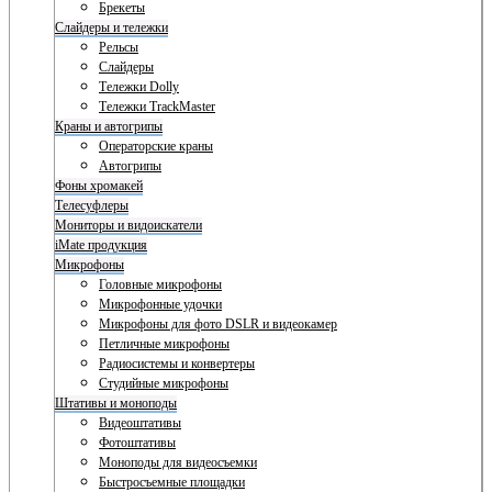
Брекеты
Слайдеры и тележки
Рельсы
Слайдеры
Тележки Dolly
Тележки TrackMaster
Краны и автогрипы
Операторские краны
Автогрипы
Фоны хромакей
Телесуфлеры
Мониторы и видоискатели
iMate продукция
Микрофоны
Головные микрофоны
Микрофонные удочки
Микрофоны для фото DSLR и видеокамер
Петличные микрофоны
Радиосистемы и конвертеры
Студийные микрофоны
Штативы и моноподы
Видеоштативы
Фотоштативы
Моноподы для видеосъемки
Быстросъемные площадки