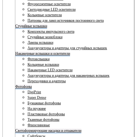
Флуоресцентные осветители
Светодиодные LED осветители
Кольцевые осветители
Патроны для ламп источников постоянного света
Студийные вспышки
Комплекты импульсного света
Студийные моноблоки
Лампы вспышки
Аккумуляторы и адаптеры для студийных вспышек
Накамерные вспышки и осветители
Фотовспышки
Кольцевые вспышки
Накамерные LED осветители
Аккумуляторы и адаптеры для накамерных вспышек
Переходники и адаптеры
Фотофоны
DigiPrint
Super Dense
Бумажные фотофоны
На пружине
Пластиковые фотофоны
Тканевые фотофоны
Флизелиновые
Светоформирующие насадки и отражатели
Софтбоксы