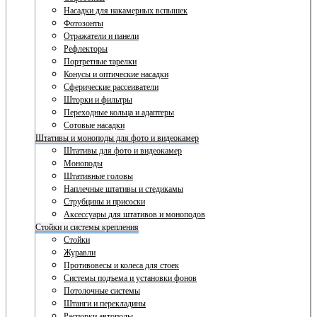
Насадки для накамерных вспышек
Фотозонты
Отражатели и панели
Рефлекторы
Портретные тарелки
Конусы и оптические насадки
Сферические рассеиватели
Шторки и фильтры
Переходные кольца и адаптеры
Сотовые насадки
Штативы и моноподы для фото и видеокамер
Штативы для фото и видеокамер
Моноподы
Штативные головы
Наплечные штативы и стедикамы
Струбцины и присоски
Аксессуары для штативов и моноподов
Стойки и системы крепления
Стойки
Журавли
Противовесы и колеса для стоек
Системы подъема и установки фонов
Потолочные системы
Штанги и перекладины
Распорки автополы