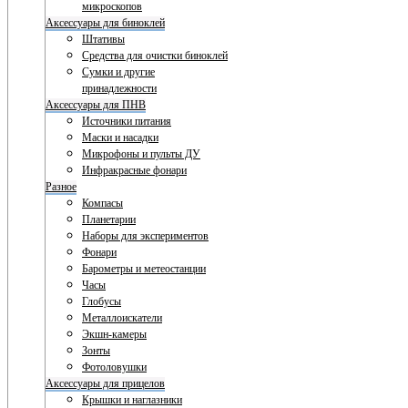
микроскопов
Аксессуары для биноклей
Штативы
Средства для очистки биноклей
Сумки и другие
принадлежности
Аксессуары для ПНВ
Источники питания
Маски и насадки
Микрофоны и пульты ДУ
Инфракрасные фонари
Разное
Компасы
Планетарии
Наборы для экспериментов
Фонари
Барометры и метеостанции
Часы
Глобусы
Металлоискатели
Экшн-камеры
Зонты
Фотоловушки
Аксессуары для прицелов
Крышки и наглазники