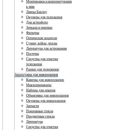
Монтировки и комплектующие
к ним
Линзы Барлоу
Окуляры для телескопов
Для астрофото
Зеркала и призмы
Фильтры
Оптические искатели
Сумки, кейсы, чехлы
Литература для астрономии
Постеры
Средства для очистки
телескопов
Разное для телескопов
Аксессуары для микроскопов
Камеры для микроскопов
Микропрепараты
Наборы для опытов
Объективы для микроскопов
Окуляры для микроскопов
Запчасти
Покровные стекла
Предметные стекла
Литература
Средства для очистки