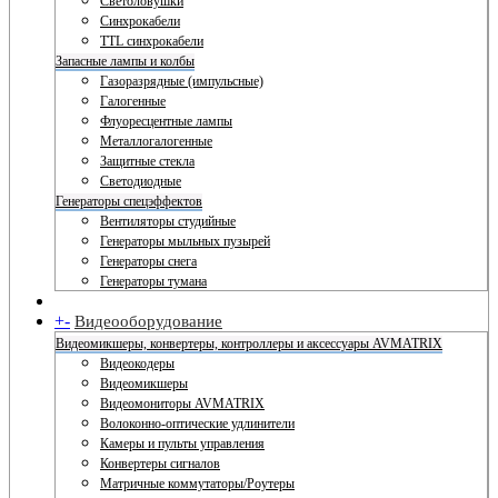
Светоловушки
Синхрокабели
TTL синхрокабели
Запасные лампы и колбы
Газоразрядные (импульсные)
Галогенные
Флуоресцентные лампы
Металлогалогенные
Защитные стекла
Светодиодные
Генераторы спецэффектов
Вентиляторы студийные
Генераторы мыльных пузырей
Генераторы снега
Генераторы тумана
+
-
Видеооборудование
Видеомикшеры, конвертеры, контроллеры и аксессуары AVMATRIX
Видеокодеры
Видеомикшеры
Видеомониторы AVMATRIX
Волоконно-оптические удлинители
Камеры и пульты управления
Конвертеры сигналов
Матричные коммутаторы/Роутеры