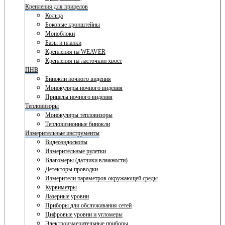
Крепления для прицелов
Кольца
Боковые кронштейны
Моноблоки
Базы и планки
Крепления на WEAVER
Крепления на ласточкин хвост
ПНВ
Бинокли ночного видения
Монокуляры ночного видения
Прицелы ночного видения
Тепловизоры
Монокуляры тепловизоры
Тепловизионные бинокли
Измерительные инструменты
Видеоэндоскопы
Измерительные рулетки
Влагомеры (датчики влажности)
Детекторы проводки
Измерители параметров окружающей среды
Курвиметры
Лазерные уровни
Приборы для обслуживания сетей
Цифровые уровни и угломеры
Электроизмерительные приборы