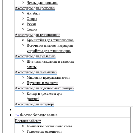
Чехлы для прицелов
Аксессуары для креплений
Антабки
Опоры
Ручки
Сошки
Аксессуары для тепловизоров
Кронштейны для тепловизоров
Источники питания и зарядные
устройства для тепловизоров
Аксессуары для луп и линз
Штативы напольные и запасные
лампы
Аксессуары для пневматики
Мишени и пулеулавливатели
Пружины и манжеты
Аксессуары для подствольных фонарей
Кольца и крепления для
фонарей
Аксессуары для интерьера
+
-
Фотооборудование
Постоянный свет
Комплекты постоянного света
Галогенные осветители