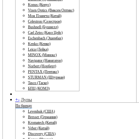
Konus (Конус)
Vixen Optics (Виксен Оптикс)
Моя Планета (Китай)
Celestron (Селестрон)
Bushnell (Бушнелл)
Carl Zeiss (Карл Цейс)
Eschenbach (Эшенбах)
Kenko (Кенко)
Leica (Лейка)
MINOX (Минокс)
Navigator (Навигатор)
Norbert (Норберт)
PENTAX (Пентакс)
STURMAN (Штурман)
Tasco (Таско)
БПЦ (КОМЗ)
+
-
Лупы
По бренду
Levenhuk (США)
Bresser (Германия)
Kromatech (Китай)
Veber (Китай)
Discovery (США)