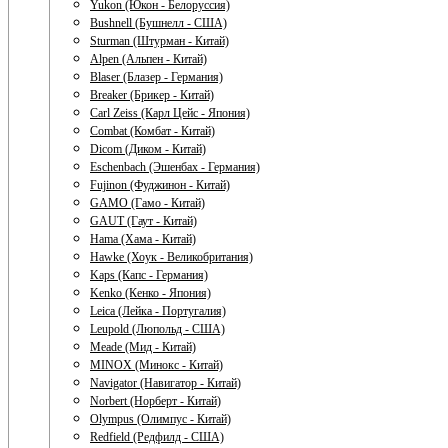
Yukon (Юкон - Белоруссия)
Bushnell (Бушнелл - США)
Sturman (Штурман - Китай)
Alpen (Альпен - Китай)
Blaser (Блазер - Германия)
Breaker (Брикер - Китай)
Carl Zeiss (Карл Цейс - Япония)
Combat (Комбат - Китай)
Dicom (Диком - Китай)
Eschenbach (Эшенбах - Германия)
Fujinon (Фуджинон - Китай)
GAMO (Гамо - Китай)
GAUT (Гаут - Китай)
Hama (Хама - Китай)
Hawke (Хоук - Великобритания)
Kaps (Капс - Германия)
Kenko (Кенко - Япония)
Leica (Лейка - Португалия)
Leupold (Люпольд - США)
Meade (Мид - Китай)
MINOX (Минокс - Китай)
Navigator (Навигатор - Китай)
Norbert (Норберт - Китай)
Olympus (Олимпус - Китай)
Redfield (Редфилд - США)