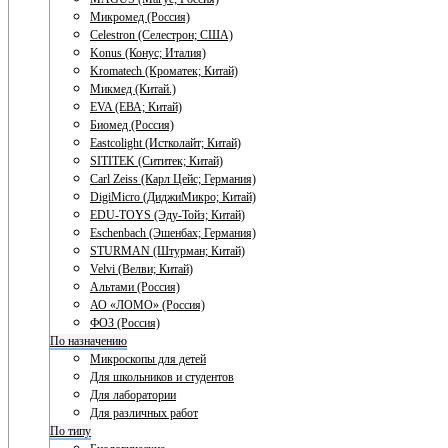
Микромед (Россия)
Celestron (Селестрон; США)
Konus (Конус; Италия)
Kromatech (Кроматек; Китай)
Микмед (Китай.)
EVA (ЕВА; Китай)
Биомед (Россия)
Eastcolight (Истколайт; Китай)
SITITEK (Сититек; Китай)
Carl Zeiss (Карл Цейс; Германия)
DigiMicro (ДиджиМикро; Китай)
EDU-TOYS (Эду-Тойз; Китай)
Eschenbach (Эшенбах; Германия)
STURMAN (Штурман; Китай)
Velvi (Велви; Китай)
Альтами (Россия)
АО «ЛОМО» (Россия)
ФОЗ (Россия)
По назначению
Микроскопы для детей
Для школьников и студентов
Для лаборатории
Для различных работ
По типу