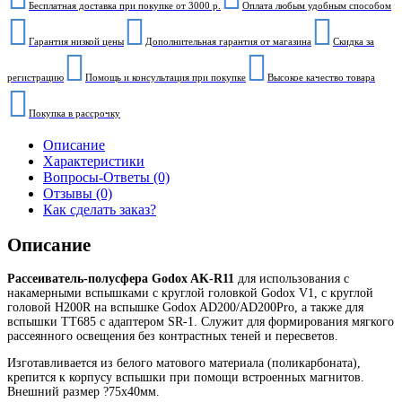
Бесплатная доставка при покупке от 3000 р.
Оплата любым удобным способом
Гарантия низкой цены
Дополнительная гарантия от магазина
Скидка за
регистрацию
Помощь и консультация при покупке
Высокое качество товара
Покупка в рассрочку
Описание
Характеристики
Вопросы-Ответы (0)
Отзывы (0)
Как сделать заказ?
Описание
Рассеиватель-полусфера Godox AK-R11
для использования с
накамерными вспышками с круглой головкой Godox V1, с круглой
головой H200R на вспышке Godox AD200/AD200Pro, а также для
вспышки TT685 с адаптером SR-1. Служит для формирования мягкого
рассеянного освещения без контрастных теней и пересветов.
Изготавливается из белого матового материала (поликарбоната),
крепится к корпусу вспышки при помощи встроенных магнитов.
Внешний размер ?75х40мм.