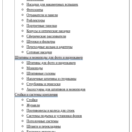
Насадки для накамерных вспышек
Фотозонты
Отражатели и панели
Рефлекторы
Портретные тарелки
Конусы и оптические насадки
Сферические рассеиватели
Шторки и фильтры
Переходные кольца и адаптеры
Сотовые насадки
Штативы и моноподы для фото и видеокамер
Штативы для фото и видеокамер
Моноподы
Штативные головы
Наплечные штативы и стедикамы
Струбцины и присоски
Аксессуары для штативов и моноподов
Стойки и системы крепления
Стойки
Журавли
Противовесы и колеса для стоек
Системы подъема и установки фонов
Потолочные системы
Штанги и перекладины
Распорки автополы