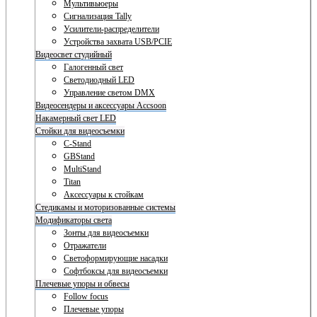
Мультивьюеры
Сигнализация Tally
Усилители-распределители
Устройства захвата USB/PCIE
Видеосвет студийный
Галогенный свет
Светодиодный LED
Управление светом DMX
Видеосендеры и аксессуары Accsoon
Накамерный свет LED
Стойки для видеосъемки
C-Stand
GBStand
MultiStand
Titan
Аксессуары к стойкам
Стедикамы и моторизованные системы
Модификаторы света
Зонты для видеосъемки
Отражатели
Светоформирующие насадки
Софтбоксы для видеосъемки
Плечевые упоры и обвесы
Follow focus
Плечевые упоры