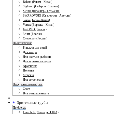
Rekam (Рекам - Китай)
Sightron (Сайтрон - Япония)
Steiner (Штайнер - Германия)
SWAROVSKI (Сваровски - Австрия)
Tasco (Таско - Китай)
Vortex (Вортекс - Китай)
БелОМО (Россия)
Зенит (Россия)
Следопыт (Россия)
По назначению
Бинокли для детей
Для театра
Для охоты и рыбалки
Для туризма и спорта
Армейские
Полевые
Морские
Для астрономии
По другим параметрам
Zoom
Влагозащищенность
+
-
Зрительные трубы
По бренду
Levenhuk (Левенгук. США)