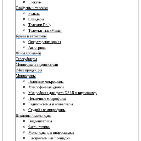
Брекеты
Слайдеры и тележки
Рельсы
Слайдеры
Тележки Dolly
Тележки TrackMaster
Краны и автогрипы
Операторские краны
Автогрипы
Фоны хромакей
Телесуфлеры
Мониторы и видоискатели
iMate продукция
Микрофоны
Головные микрофоны
Микрофонные удочки
Микрофоны для фото DSLR и видеокамер
Петличные микрофоны
Радиосистемы и конвертеры
Студийные микрофоны
Штативы и моноподы
Видеоштативы
Фотоштативы
Моноподы для видеосъемки
Быстросъемные площадки