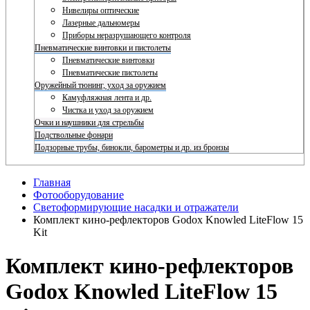
Нивелиры оптические
Лазерные дальномеры
Приборы неразрушающего контроля
Пневматические винтовки и пистолеты
Пневматические винтовки
Пневматические пистолеты
Оружейный тюнинг, уход за оружием
Камуфляжная лента и др.
Чистка и уход за оружием
Очки и наушники для стрельбы
Подствольные фонари
Подзорные трубы, бинокли, барометры и др. из бронзы
Главная
Фотооборудование
Светоформирующие насадки и отражатели
Комплект кино-рефлекторов Godox Knowled LiteFlow 15
Kit
Комплект кино-рефлекторов
Godox Knowled LiteFlow 15