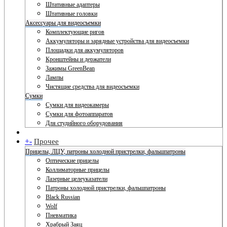
Штативные адаптеры
Штативные головки
Аксессуары для видеосъемки
Комплектующие ригов
Аккумуляторы и зарядные устройства для видеосъемки
Площадки для аккумуляторов
Кронштейны и держатели
Зажимы GreenBean
Лампы
Чистящие средства для видеосъемки
Сумки
Сумки для видеокамеры
Сумки для фотоаппаратов
Для студийного оборудования
+
-
Прочее
Прицелы, ЛЦУ, патроны холодной пристрелки, фальшпатроны
Оптические прицелы
Коллиматорные прицелы
Лазерные целеуказатели
Патроны холодной пристрелки, фальшпатроны
Black Russian
Wolf
Пневматика
Храбрый Заяц