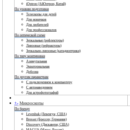
iOptron (АйОптрон, Китай)
По уровню подготовки
Телескопы для детей
Для новичков
Для любителей
Для профессионалов
По оптической схеме
Зеркальные (рефлекторы)
Линзовые (рефракторы)
Зеркально-линзовые (катадиоптрики)
По типу монтировки
Азимутальная
Экваториальная
Добсона
По другим параметрам
С подключением к компьютеру
С автонаведением
Для астрофотографий
+
-
Микроскопы
По бренду
Levenhuk (Левенгук; США)
Bresser (Брессер; Германия)
Discovery (Дискавери; США)
MAGUS (Магус; Россия)