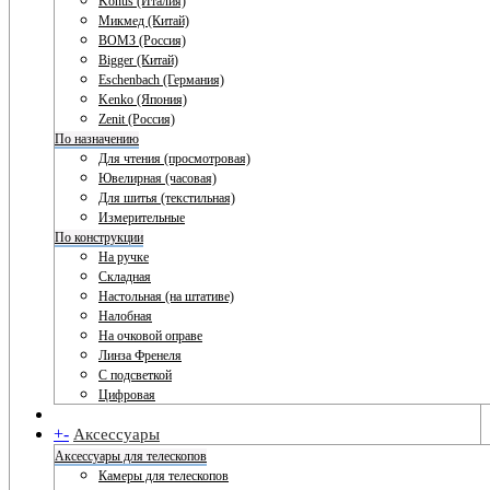
Konus (Италия)
Микмед (Китай)
ВОМЗ (Россия)
Bigger (Китай)
Eschenbach (Германия)
Kenko (Япония)
Zenit (Россия)
По назначению
Для чтения (просмотровая)
Ювелирная (часовая)
Для шитья (текстильная)
Измерительные
По конструкции
На ручке
Складная
Настольная (на штативе)
Налобная
На очковой оправе
Линза Френеля
С подсветкой
Цифровая
+
-
Аксессуары
Аксессуары для телескопов
Камеры для телескопов