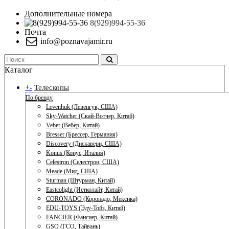
Дополнительные номера
8(929)994-55-36
Почта
info@poznavajamir.ru
Каталог
+
-
Телескопы
По бренду
Levenhuk (Левенгук, США)
Sky-Watcher (Скай-Вотчер, Китай)
Veber (Вебер, Китай)
Bresser (Брессер, Германия)
Discovery (Дискавери, США)
Konus (Конус, Италия)
Celestron (Селестрон, США)
Meade (Мид, США)
Sturman (Штурман, Китай)
Eastcolight (Истколайт, Китай)
CORONADO (Коронадо, Мексика)
EDU-TOYS (Эду-Тойз, Китай)
FANCIER (Фансиер, Китай)
GSO (ГСО, Тайвань)