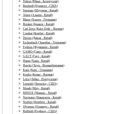
Yukon (Юкон - Белоруссия)
Bushnell (Бушнелл - США)
Sturman (Штурман - Китай)
Alpen (Альпен - Китай)
Blaser (Блазер - Германия)
Breaker (Брикер - Китай)
Carl Zeiss (Карл Цейс - Япония)
Combat (Комбат - Китай)
Dicom (Диком - Китай)
Eschenbach (Эшенбах - Германия)
Fujinon (Фуджинон - Китай)
GAMO (Гамо - Китай)
GAUT (Гаут - Китай)
Hama (Хама - Китай)
Hawke (Хоук - Великобритания)
Kaps (Капс - Германия)
Kenko (Кенко - Япония)
Leica (Лейка - Португалия)
Leupold (Люпольд - США)
Meade (Мид - Китай)
MINOX (Минокс - Китай)
Navigator (Навигатор - Китай)
Norbert (Норберт - Китай)
Olympus (Олимпус - Китай)
Redfield (Редфилд - США)