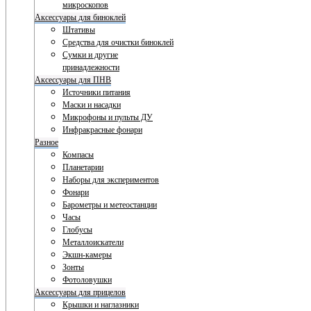
микроскопов
Аксессуары для биноклей
Штативы
Средства для очистки биноклей
Сумки и другие
принадлежности
Аксессуары для ПНВ
Источники питания
Маски и насадки
Микрофоны и пульты ДУ
Инфракрасные фонари
Разное
Компасы
Планетарии
Наборы для экспериментов
Фонари
Барометры и метеостанции
Часы
Глобусы
Металлоискатели
Экшн-камеры
Зонты
Фотоловушки
Аксессуары для прицелов
Крышки и наглазники