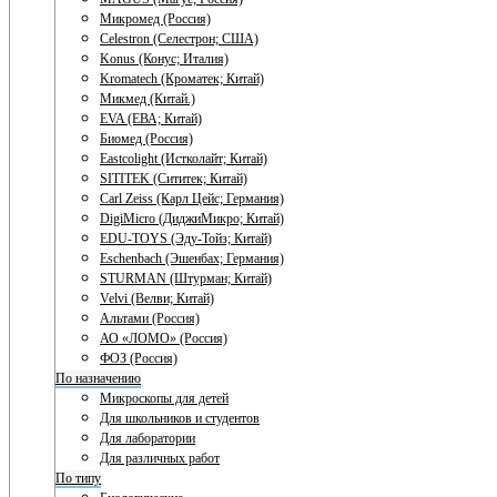
Микромед (Россия)
Celestron (Селестрон; США)
Konus (Конус; Италия)
Kromatech (Кроматек; Китай)
Микмед (Китай.)
EVA (ЕВА; Китай)
Биомед (Россия)
Eastcolight (Истколайт; Китай)
SITITEK (Сититек; Китай)
Carl Zeiss (Карл Цейс; Германия)
DigiMicro (ДиджиМикро; Китай)
EDU-TOYS (Эду-Тойз; Китай)
Eschenbach (Эшенбах; Германия)
STURMAN (Штурман; Китай)
Velvi (Велви; Китай)
Альтами (Россия)
АО «ЛОМО» (Россия)
ФОЗ (Россия)
По назначению
Микроскопы для детей
Для школьников и студентов
Для лаборатории
Для различных работ
По типу