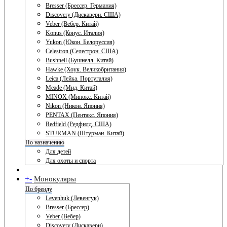
Bresser (Брессер. Германия)
Discovery (Дискавери. США)
Veber (Вебер. Китай)
Konus (Конус. Италия)
Yukon (Юкон. Белоруссия)
Celestron (Селестрон. США)
Bushnell (Бушнелл. Китай)
Hawke (Хоук. Великобритания)
Leica (Лейка. Португалия)
Meade (Мид. Китай)
MINOX (Минокс. Китай)
Nikon (Никон. Япония)
PENTAX (Пентакс. Япония)
Redfield (Редфилд. США)
STURMAN (Штурман. Китай)
По назначению
Для детей
Для охоты и спорта
+
-
Монокуляры
По бренду
Levenhuk (Левенгук)
Bresser (Брессер)
Veber (Вебер)
Discovery (Дискавери)