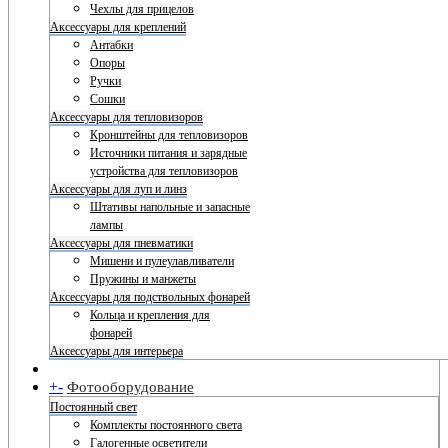
Чехлы для прицелов
Аксессуары для креплений
Антабки
Опоры
Ручки
Сошки
Аксессуары для тепловизоров
Кронштейны для тепловизоров
Источники питания и зарядные
устройства для тепловизоров
Аксессуары для луп и линз
Штативы напольные и запасные
лампы
Аксессуары для пневматики
Мишени и пулеулавливатели
Пружины и манжеты
Аксессуары для подствольных фонарей
Кольца и крепления для
фонарей
Аксессуары для интерьера
+
-
Фотооборудование
Постоянный свет
Комплекты постоянного света
Галогенные осветители