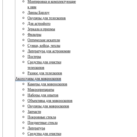
Монтировки и комплектующие
к ним
Линзы Барлоу
Окуляры для телескопов
Для астрофото
Зеркала и призмы
Фильтры
Оптические искатели
Сумки, кейсы, чехлы
Литература для астрономии
Постеры
Средства для очистки
телескопов
Разное для телескопов
Аксессуары для микроскопов
Камеры для микроскопов
Микропрепараты
Наборы для опытов
Объективы для микроскопов
Окуляры для микроскопов
Запчасти
Покровные стекла
Предметные стекла
Литература
Средства для очистки