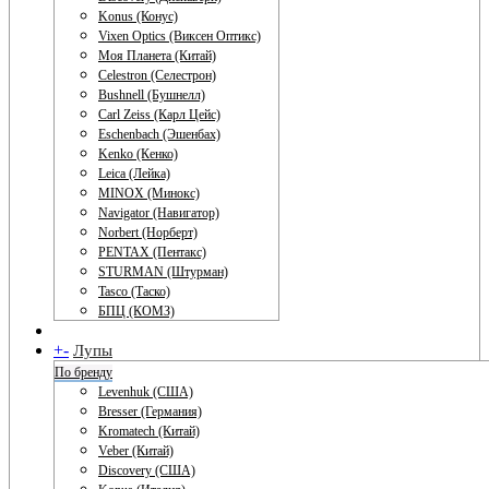
Konus (Конус)
Vixen Optics (Виксен Оптикс)
Моя Планета (Китай)
Celestron (Селестрон)
Bushnell (Бушнелл)
Carl Zeiss (Карл Цейс)
Eschenbach (Эшенбах)
Kenko (Кенко)
Leica (Лейка)
MINOX (Минокс)
Navigator (Навигатор)
Norbert (Норберт)
PENTAX (Пентакс)
STURMAN (Штурман)
Tasco (Таско)
БПЦ (КОМЗ)
+
-
Лупы
По бренду
Levenhuk (США)
Bresser (Германия)
Kromatech (Китай)
Veber (Китай)
Discovery (США)