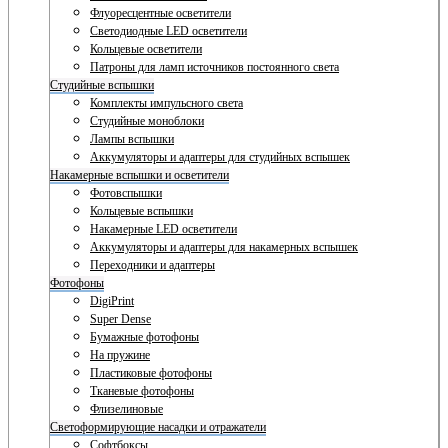
Флуоресцентные осветители
Светодиодные LED осветители
Кольцевые осветители
Патроны для ламп источников постоянного света
Студийные вспышки
Комплекты импульсного света
Студийные моноблоки
Лампы вспышки
Аккумуляторы и адаптеры для студийных вспышек
Накамерные вспышки и осветители
Фотовспышки
Кольцевые вспышки
Накамерные LED осветители
Аккумуляторы и адаптеры для накамерных вспышек
Переходники и адаптеры
Фотофоны
DigiPrint
Super Dense
Бумажные фотофоны
На пружине
Пластиковые фотофоны
Тканевые фотофоны
Флизелиновые
Светоформирующие насадки и отражатели
Софтбоксы