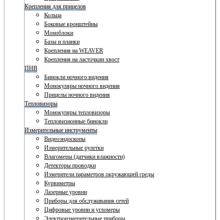
Крепления для прицелов
Кольца
Боковые кронштейны
Моноблоки
Базы и планки
Крепления на WEAVER
Крепления на ласточкин хвост
ПНВ
Бинокли ночного видения
Монокуляры ночного видения
Прицелы ночного видения
Тепловизоры
Монокуляры тепловизоры
Тепловизионные бинокли
Измерительные инструменты
Видеоэндоскопы
Измерительные рулетки
Влагомеры (датчики влажности)
Детекторы проводки
Измерители параметров окружающей среды
Курвиметры
Лазерные уровни
Приборы для обслуживания сетей
Цифровые уровни и угломеры
Электроизмерительные приборы