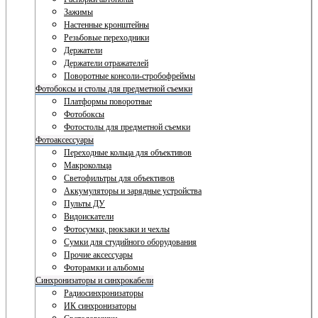
Зажимы
Настенные кронштейны
Резьбовые переходники
Держатели
Держатели отражателей
Поворотные консоли-стробофреймы
Фотобоксы и столы для предметной съемки
Платформы поворотные
Фотобоксы
Фотостолы для предметной съемки
Фотоаксессуары
Переходные кольца для объективов
Макрокольца
Светофильтры для объективов
Аккумуляторы и зарядные устройства
Пульты ДУ
Видоискатели
Фотосумки, рюкзаки и чехлы
Сумки для студийного оборудования
Прочие аксессуары
Фоторамки и альбомы
Синхронизаторы и синхрокабели
Радиосинхронизаторы
ИК синхронизаторы