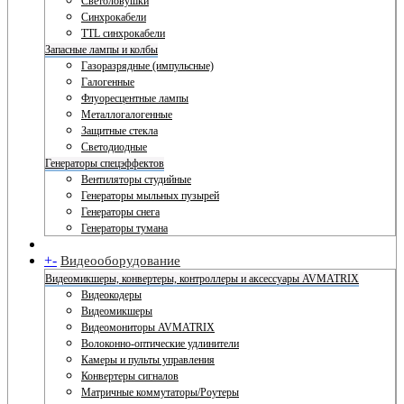
Светоловушки
Синхрокабели
TTL синхрокабели
Запасные лампы и колбы
Газоразрядные (импульсные)
Галогенные
Флуоресцентные лампы
Металлогалогенные
Защитные стекла
Светодиодные
Генераторы спецэффектов
Вентиляторы студийные
Генераторы мыльных пузырей
Генераторы снега
Генераторы тумана
+
-
Видеооборудование
Видеомикшеры, конвертеры, контроллеры и аксессуары AVMATRIX
Видеокодеры
Видеомикшеры
Видеомониторы AVMATRIX
Волоконно-оптические удлинители
Камеры и пульты управления
Конвертеры сигналов
Матричные коммутаторы/Роутеры