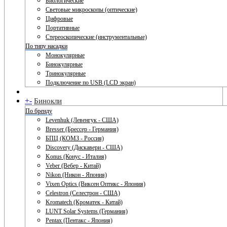
Биологические
Световые микроскопы (оптические)
Цифровые
Портативные
Стереоскопические (инструментальные)
По типу насадки
Монокулярные
Бинокулярные
Тринокулярные
Подключение по USB (LCD экран)
+
-
Бинокли
По бренду
Levenhuk (Левенгук - США)
Bresser (Брессер - Германия)
БПЦ (КОМЗ - Россия)
Discovery (Дискавери - США)
Konus (Конус - Италия)
Veber (Вебер - Китай)
Nikon (Никон - Япония)
Vixen Optics (Виксен Оптикс - Япония)
Celestron (Селестрон - США)
Kromatech (Кроматек - Китай)
LUNT Solar Systems (Германия)
Pentax (Пентакс - Япония)