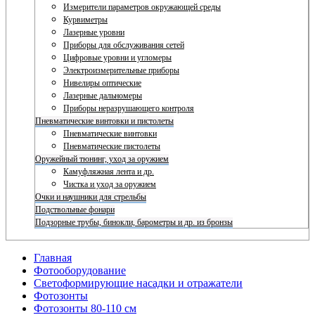
Измерители параметров окружающей среды
Курвиметры
Лазерные уровни
Приборы для обслуживания сетей
Цифровые уровни и угломеры
Электроизмерительные приборы
Нивелиры оптические
Лазерные дальномеры
Приборы неразрушающего контроля
Пневматические винтовки и пистолеты
Пневматические винтовки
Пневматические пистолеты
Оружейный тюнинг, уход за оружием
Камуфляжная лента и др.
Чистка и уход за оружием
Очки и наушники для стрельбы
Подствольные фонари
Подзорные трубы, бинокли, барометры и др. из бронзы
Главная
Фотооборудование
Светоформирующие насадки и отражатели
Фотозонты
Фотозонты 80-110 см