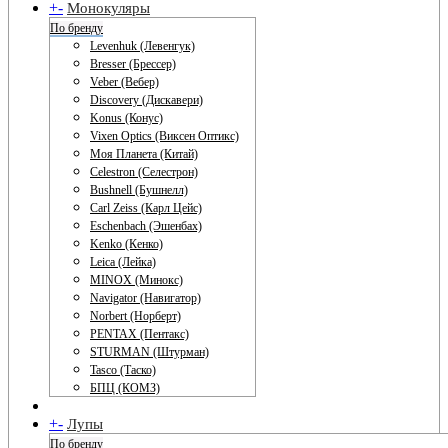
+
-
Монокуляры
По бренду
Levenhuk (Левенгук)
Bresser (Брессер)
Veber (Вебер)
Discovery (Дискавери)
Konus (Конус)
Vixen Optics (Виксен Оптикс)
Моя Планета (Китай)
Celestron (Селестрон)
Bushnell (Бушнелл)
Carl Zeiss (Карл Цейс)
Eschenbach (Эшенбах)
Kenko (Кенко)
Leica (Лейка)
MINOX (Минокс)
Navigator (Навигатор)
Norbert (Норберт)
PENTAX (Пентакс)
STURMAN (Штурман)
Tasco (Таско)
БПЦ (КОМЗ)
+
-
Лупы
По бренду