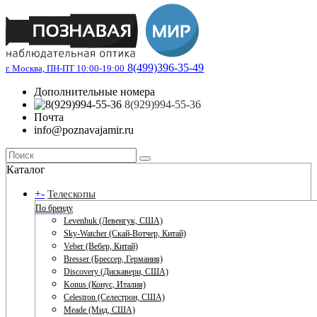
8(499)396-35-49
г. Москва, ПН-ПТ 10:00-19:00
Дополнительные номера
8(929)994-55-36
Почта
info@poznavajamir.ru
Каталог
+
-
Телескопы
По бренду
Levenhuk (Левенгук, США)
Sky-Watcher (Скай-Вотчер, Китай)
Veber (Вебер, Китай)
Bresser (Брессер, Германия)
Discovery (Дискавери, США)
Konus (Конус, Италия)
Celestron (Селестрон, США)
Meade (Мид, США)