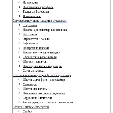
На пружине
Пластиковые фотофоны
Тканевые фотофоны
Флизелиновые
Светоформирующие насадки и отражатели
Софтбоксы
Насадки для накамерных вспышек
Фотозонты
Отражатели и панели
Рефлекторы
Портретные тарелки
Конусы и оптические насадки
Сферические рассеиватели
Шторки и фильтры
Переходные кольца и адаптеры
Сотовые насадки
Штативы и моноподы для фото и видеокамер
Штативы для фото и видеокамер
Моноподы
Штативные головы
Наплечные штативы и стедикамы
Струбцины и присоски
Аксессуары для штативов и моноподов
Стойки и системы крепления
Стойки