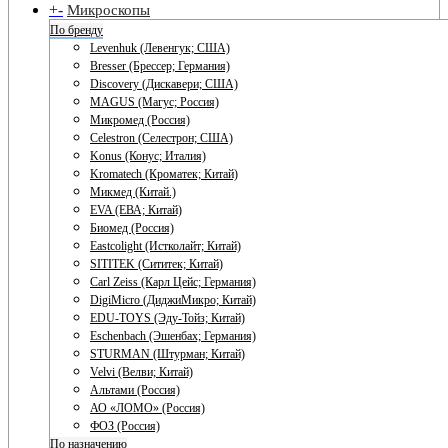
+
-
Микроскопы
По бренду
Levenhuk (Левенгук; США)
Bresser (Брессер; Германия)
Discovery (Дискавери; США)
MAGUS (Магус; Россия)
Микромед (Россия)
Celestron (Селестрон; США)
Konus (Конус; Италия)
Kromatech (Кроматек; Китай)
Микмед (Китай.)
EVA (ЕВА; Китай)
Биомед (Россия)
Eastcolight (Истколайт; Китай)
SITITEK (Сититек; Китай)
Carl Zeiss (Карл Цейс; Германия)
DigiMicro (ДиджиМикро; Китай)
EDU-TOYS (Эду-Тойз; Китай)
Eschenbach (Эшенбах; Германия)
STURMAN (Штурман; Китай)
Velvi (Велви; Китай)
Альтами (Россия)
АО «ЛОМО» (Россия)
ФОЗ (Россия)
По назначению