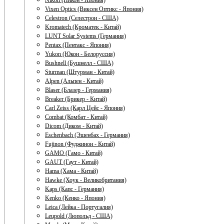
Nikon (Никон - Япония)
Vixen Optics (Виксен Оптикс - Япония)
Celestron (Селестрон - США)
Kromatech (Кроматек - Китай)
LUNT Solar Systems (Германия)
Pentax (Пентакс - Япония)
Yukon (Юкон - Белоруссия)
Bushnell (Бушнелл - США)
Sturman (Штурман - Китай)
Alpen (Альпен - Китай)
Blaser (Блазер - Германия)
Breaker (Брикер - Китай)
Carl Zeiss (Карл Цейс - Япония)
Combat (Комбат - Китай)
Dicom (Диком - Китай)
Eschenbach (Эшенбах - Германия)
Fujinon (Фуджинон - Китай)
GAMO (Гамо - Китай)
GAUT (Гаут - Китай)
Hama (Хама - Китай)
Hawke (Хоук - Великобритания)
Kaps (Капс - Германия)
Kenko (Кенко - Япония)
Leica (Лейка - Португалия)
Leupold (Люпольд - США)