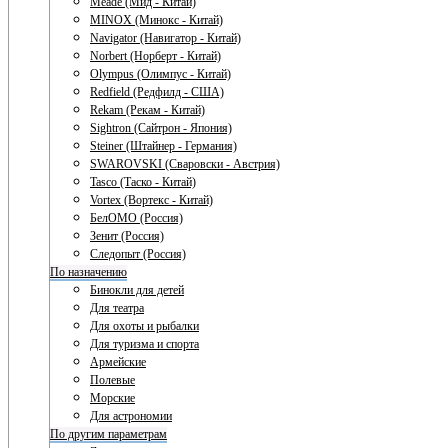
Meade (Мид - Китай)
MINOX (Минокс - Китай)
Navigator (Навигатор - Китай)
Norbert (Норберт - Китай)
Olympus (Олимпус - Китай)
Redfield (Редфилд - США)
Rekam (Рекам - Китай)
Sightron (Сайтрон - Япония)
Steiner (Штайнер - Германия)
SWAROVSKI (Сваровски - Австрия)
Tasco (Таско - Китай)
Vortex (Вортекс - Китай)
БелОМО (Россия)
Зенит (Россия)
Следопыт (Россия)
По назначению
Бинокли для детей
Для театра
Для охоты и рыбалки
Для туризма и спорта
Армейские
Полевые
Морские
Для астрономии
По другим параметрам