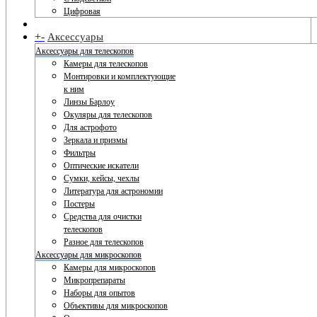
Цифровая
+
-
Аксессуары
Аксессуары для телескопов
Камеры для телескопов
Монтировки и комплектующие
к ним
Линзы Барлоу
Окуляры для телескопов
Для астрофото
Зеркала и призмы
Фильтры
Оптические искатели
Сумки, кейсы, чехлы
Литература для астрономии
Постеры
Средства для очистки
телескопов
Разное для телескопов
Аксессуары для микроскопов
Камеры для микроскопов
Микропрепараты
Наборы для опытов
Объективы для микроскопов