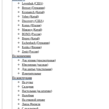
Levenhuk (США)
Bresser (Германия)
Kromatech (Китай)
Veber (Китай)
Discovery (США)
Konus (Италия)
Микмед (Китай)
ВОМЗ (Россия)
Bigger (Китай)
Eschenbach (Германия)
Kenko (Япония)
Zenit (Россия)
По назначению
Для чтения (просмотровая)
Ювелирная (часовая)
Для шитья (текстильная)
Измерительные
По конструкции
На ручке
Складная
Настольная (на штативе)
Налобная
На очковой оправе
Линза Френеля
С подсветкой