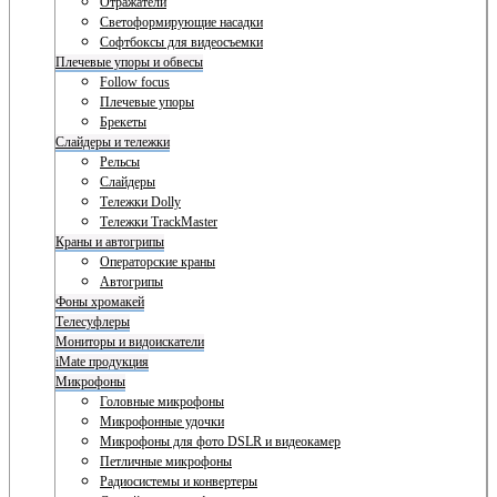
Отражатели
Светоформирующие насадки
Софтбоксы для видеосъемки
Плечевые упоры и обвесы
Follow focus
Плечевые упоры
Брекеты
Слайдеры и тележки
Рельсы
Слайдеры
Тележки Dolly
Тележки TrackMaster
Краны и автогрипы
Операторские краны
Автогрипы
Фоны хромакей
Телесуфлеры
Мониторы и видоискатели
iMate продукция
Микрофоны
Головные микрофоны
Микрофонные удочки
Микрофоны для фото DSLR и видеокамер
Петличные микрофоны
Радиосистемы и конвертеры