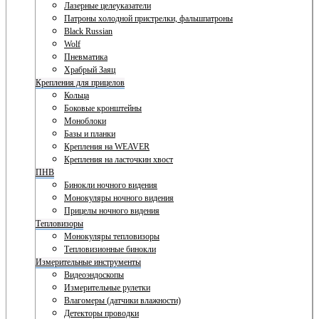
Лазерные целеуказатели
Патроны холодной пристрелки, фальшпатроны
Black Russian
Wolf
Пневматика
Храбрый Заяц
Крепления для прицелов
Кольца
Боковые кронштейны
Моноблоки
Базы и планки
Крепления на WEAVER
Крепления на ласточкин хвост
ПНВ
Бинокли ночного видения
Монокуляры ночного видения
Прицелы ночного видения
Тепловизоры
Монокуляры тепловизоры
Тепловизионные бинокли
Измерительные инструменты
Видеоэндоскопы
Измерительные рулетки
Влагомеры (датчики влажности)
Детекторы проводки