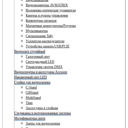
Видеомикшеры
Видеомониторы AVMATRIX
Волоконно-оптические удлинители
Камеры и пульты управления
Конвертеры сигналов
Матричные коммутаторы/Роутеры
Мультивьюеры
Сигнализация Tally
Усилители-распределители
Устройства захвата USB/PCIE
Видеосвет студийный
Галогенный свет
Светодиодный LED
Управление светом DMX
Видеосендеры и аксессуары Accsoon
Накамерный свет LED
Стойки для видеосъемки
C-Stand
GBStand
MultiStand
Titan
Аксессуары к стойкам
Стедикамы и моторизованные системы
Модификаторы света
Зонты для видеосъемки