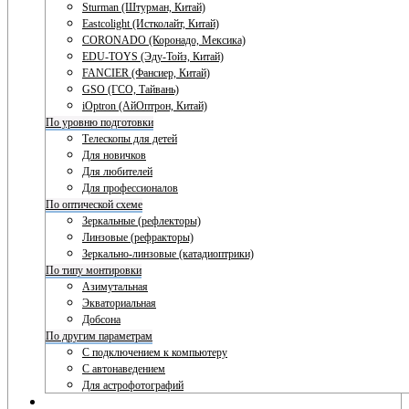
Sturman (Штурман, Китай)
Eastcolight (Истколайт, Китай)
CORONADO (Коронадо, Мексика)
EDU-TOYS (Эду-Тойз, Китай)
FANCIER (Фансиер, Китай)
GSO (ГСО, Тайвань)
iOptron (АйОптрон, Китай)
По уровню подготовки
Телескопы для детей
Для новичков
Для любителей
Для профессионалов
По оптической схеме
Зеркальные (рефлекторы)
Линзовые (рефракторы)
Зеркально-линзовые (катадиоптрики)
По типу монтировки
Азимутальная
Экваториальная
Добсона
По другим параметрам
С подключением к компьютеру
С автонаведением
Для астрофотографий