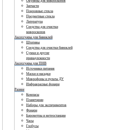
Окуляры для микроскопов
Запчасти
Покровные стекла
Предметные стекла
Литература
Средства для очистки
микроскопов
Аксессуары для биноклей
Штативы
Средства для очистки биноклей
Сумки и другие
принадлежности
Аксессуары для ПНВ
Источники питания
Маски и насадки
Микрофоны и пульты ДУ
Инфракрасные фонари
Разное
Компасы
Планетарии
Наборы для экспериментов
Фонари
Барометры и метеостанции
Часы
Глобусы