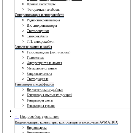
Прочие аксессуары
Фоторамки и альбомы
Синхронизаторы и синхрокабели
Радиосинхронизаторы
ИК синхронизаторы
Светоловушки
Синхрокабели
TTL синхрокабели
Запасные лампы и колбы
Газоразрядные (импульсные)
Галогенные
Флуоресцентные лампы
Металлогалогенные
Защитные стекла
Светодиодные
Генераторы спецэффектов
Вентиляторы студийные
Генераторы мыльных пузырей
Генераторы снега
Генераторы тумана
+
-
Видеооборудование
Видеомикшеры, конвертеры, контроллеры и аксессуары AVMATRIX
Видеокодеры