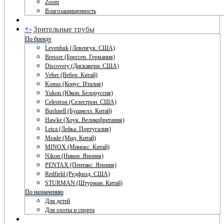
Zoom
Влагозащищенность
+
-
Зрительные трубы
По бренду
Levenhuk (Левенгук. США)
Bresser (Брессер. Германия)
Discovery (Дискавери. США)
Veber (Вебер. Китай)
Konus (Конус. Италия)
Yukon (Юкон. Белоруссия)
Celestron (Селестрон. США)
Bushnell (Бушнелл. Китай)
Hawke (Хоук. Великобритания)
Leica (Лейка. Португалия)
Meade (Мид. Китай)
MINOX (Минокс. Китай)
Nikon (Никон. Япония)
PENTAX (Пентакс. Япония)
Redfield (Редфилд. США)
STURMAN (Штурман. Китай)
По назначению
Для детей
Для охоты и спорта