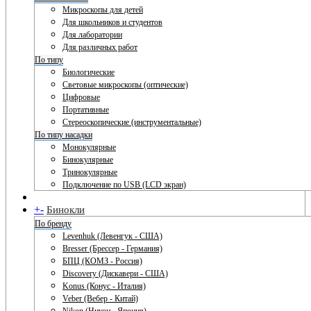
Микроскопы для детей
Для школьников и студентов
Для лаборатории
Для различных работ
По типу
Биологические
Световые микроскопы (оптические)
Цифровые
Портативные
Стереоскопические (инструментальные)
По типу насадки
Монокулярные
Бинокулярные
Тринокулярные
Подключение по USB (LCD экран)
+
-
Бинокли
По бренду
Levenhuk (Левенгук - США)
Bresser (Брессер - Германия)
БПЦ (КОМЗ - Россия)
Discovery (Дискавери - США)
Konus (Конус - Италия)
Veber (Вебер - Китай)