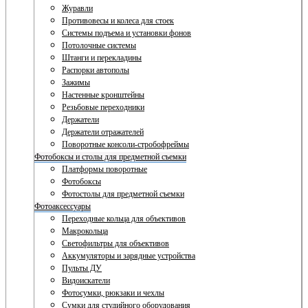
Журавли
Противовесы и колеса для стоек
Системы подъема и установки фонов
Потолочные системы
Штанги и перекладины
Распорки автополы
Зажимы
Настенные кронштейны
Резьбовые переходники
Держатели
Держатели отражателей
Поворотные консоли-стробофреймы
Фотобоксы и столы для предметной съемки
Платформы поворотные
Фотобоксы
Фотостолы для предметной съемки
Фотоаксессуары
Переходные кольца для объективов
Макрокольца
Светофильтры для объективов
Аккумуляторы и зарядные устройства
Пульты ДУ
Видоискатели
Фотосумки, рюкзаки и чехлы
Сумки для студийного оборудования