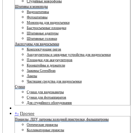
Студийные микрофоны
Штативы и моноподы
Видеоштативы
Фотоштативы
Моноподы для видеосъемки
Быстросъемные площадки
Штативные адаптеры
Штативные головки
Аксессуары для видеосъемки
Комплектующие ригов
Аккумуляторы и зарядные устройства для видеосъемки
Площадки для аккумуляторов
Кронштейны и держатели
Зажимы GreenBean
Лампы
Чистящие средства для видеосъемки
Сумки
Сумки для видеокамеры
Сумки для фотоаппаратов
Для студийного оборудования
+
-
Прочее
Прицелы, ЛЦУ, патроны холодной пристрелки, фальшпатроны
Оптические прицелы
Коллиматорные прицелы