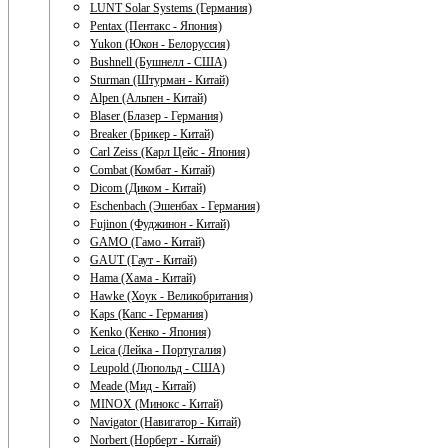
LUNT Solar Systems (Германия)
Pentax (Пентакс - Япония)
Yukon (Юкон - Белоруссия)
Bushnell (Бушнелл - США)
Sturman (Штурман - Китай)
Alpen (Альпен - Китай)
Blaser (Блазер - Германия)
Breaker (Брикер - Китай)
Carl Zeiss (Карл Цейс - Япония)
Combat (Комбат - Китай)
Dicom (Диком - Китай)
Eschenbach (Эшенбах - Германия)
Fujinon (Фуджинон - Китай)
GAMO (Гамо - Китай)
GAUT (Гаут - Китай)
Hama (Хама - Китай)
Hawke (Хоук - Великобритания)
Kaps (Капс - Германия)
Kenko (Кенко - Япония)
Leica (Лейка - Португалия)
Leupold (Люпольд - США)
Meade (Мид - Китай)
MINOX (Минокс - Китай)
Navigator (Навигатор - Китай)
Norbert (Норберт - Китай)