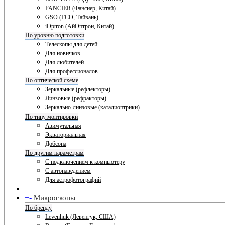
FANCIER (Фансиер, Китай)
GSO (ГСО, Тайвань)
iOptron (АйОптрон, Китай)
По уровню подготовки
Телескопы для детей
Для новичков
Для любителей
Для профессионалов
По оптической схеме
Зеркальные (рефлекторы)
Линзовые (рефракторы)
Зеркально-линзовые (катадиоптрики)
По типу монтировки
Азимутальная
Экваториальная
Добсона
По другим параметрам
С подключением к компьютеру
С автонаведением
Для астрофотографий
+
-
Микроскопы
По бренду
Levenhuk (Левенгук; США)