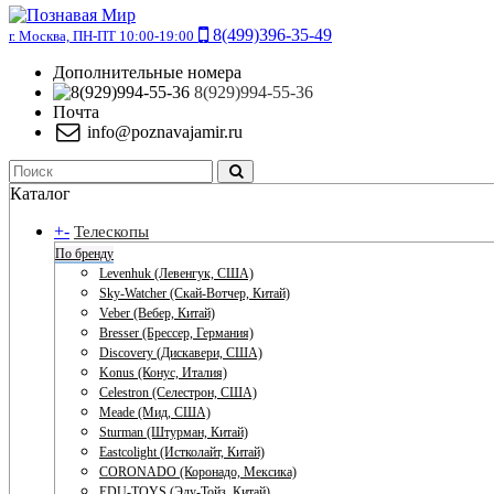
8(499)396-35-49
г. Москва, ПН-ПТ 10:00-19:00
Дополнительные номера
8(929)994-55-36
Почта
info@poznavajamir.ru
Каталог
+
-
Телескопы
По бренду
Levenhuk (Левенгук, США)
Sky-Watcher (Скай-Вотчер, Китай)
Veber (Вебер, Китай)
Bresser (Брессер, Германия)
Discovery (Дискавери, США)
Konus (Конус, Италия)
Celestron (Селестрон, США)
Meade (Мид, США)
Sturman (Штурман, Китай)
Eastcolight (Истколайт, Китай)
CORONADO (Коронадо, Мексика)
EDU-TOYS (Эду-Тойз, Китай)