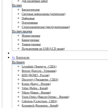
Для различных работ
По типу
Биологические
Световые микроскопы (оптические)
Цифровые
Портативные
Стереоскопические (инструментальные)
По типу насадки
Монокулярные
Бинокулярные
Тринокулярные
Подключение по USB (LCD экран)
+
-
Бинокли
По бренду
Levenhuk (Левенгук - США)
Bresser (Брессер - Германия)
БПЦ (КОМЗ - Россия)
Discovery (Дискавери - США)
Konus (Конус - Италия)
Veber (Вебер - Китай)
Nikon (Никон - Япония)
Vixen Optics (Виксен Оптикс - Япония)
Celestron (Селестрон - США)
Kromatech (Кроматек - Китай)