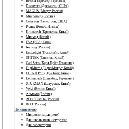
Bresser (Брессер; Германия)
Discovery (Дискавери; США)
MAGUS (Магус; Россия)
Микромед (Россия)
Celestron (Селестрон; США)
Konus (Конус; Италия)
Kromatech (Кроматек; Китай)
Микмед (Китай.)
EVA (ЕВА; Китай)
Биомед (Россия)
Eastcolight (Истколайт; Китай)
SITITEK (Сититек; Китай)
Carl Zeiss (Карл Цейс; Германия)
DigiMicro (ДиджиМикро; Китай)
EDU-TOYS (Эду-Тойз; Китай)
Eschenbach (Эшенбах; Германия)
STURMAN (Штурман; Китай)
Velvi (Велви; Китай)
Альтами (Россия)
АО «ЛОМО» (Россия)
ФОЗ (Россия)
По назначению
Микроскопы для детей
Для школьников и студентов
Для лаборатории