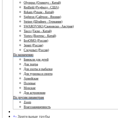
Olympus (Олимпус - Китай)
Redfield (Редфилд - США)
Rekam (Рекам - Китай)
Sightron (Сайтрон - Япония)
Steiner (Штайнер - Германия)
SWAROVSKI (Сваровски - Австрия)
Tasco (Таско - Китай)
Vortex (Вортекс - Китай)
БелОМО (Россия)
Зенит (Россия)
Следопыт (Россия)
По назначению
Бинокли для детей
Для театра
Для охоты и рыбалки
Для туризма и спорта
Армейские
Полевые
Морские
Для астрономии
По другим параметрам
Zoom
Влагозащищенность
+
-
Зрительные трубы