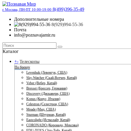
8(499)396-35-49
г. Москва, ПН-ПТ 10:00-19:00
Дополнительные номера
8(929)994-55-36
Почта
info@poznavajamir.ru
Каталог
+
-
Телескопы
По бренду
Levenhuk (Левенгук, США)
Sky-Watcher (Скай-Вотчер, Китай)
Veber (Вебер, Китай)
Bresser (Брессер, Германия)
Discovery (Дискавери, США)
Konus (Конус, Италия)
Celestron (Селестрон, США)
Meade (Мид, США)
Sturman (Штурман, Китай)
Eastcolight (Истколайт, Китай)
CORONADO (Коронадо, Мексика)
EDU-TOYS (Эду-Тойз, Китай)