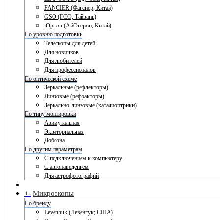
FANCIER (Фансиер, Китай)
GSO (ГСО, Тайвань)
iOptron (АйОптрон, Китай)
По уровню подготовки
Телескопы для детей
Для новичков
Для любителей
Для профессионалов
По оптической схеме
Зеркальные (рефлекторы)
Линзовые (рефракторы)
Зеркально-линзовые (катадиоптрики)
По типу монтировки
Азимутальная
Экваториальная
Добсона
По другим параметрам
С подключением к компьютеру
С автонаведением
Для астрофотографий
+
-
Микроскопы
По бренду
Levenhuk (Левенгук; США)