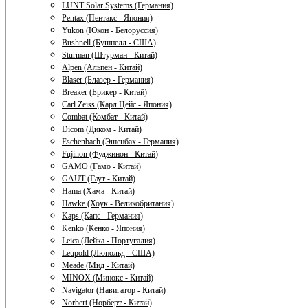
LUNT Solar Systems (Германия)
Pentax (Пентакс - Япония)
Yukon (Юкон - Белоруссия)
Bushnell (Бушнелл - США)
Sturman (Штурман - Китай)
Alpen (Альпен - Китай)
Blaser (Блазер - Германия)
Breaker (Брикер - Китай)
Carl Zeiss (Карл Цейс - Япония)
Combat (Комбат - Китай)
Dicom (Диком - Китай)
Eschenbach (Эшенбах - Германия)
Fujinon (Фуджинон - Китай)
GAMO (Гамо - Китай)
GAUT (Гаут - Китай)
Hama (Хама - Китай)
Hawke (Хоук - Великобритания)
Kaps (Капс - Германия)
Kenko (Кенко - Япония)
Leica (Лейка - Португалия)
Leupold (Люпольд - США)
Meade (Мид - Китай)
MINOX (Минокс - Китай)
Navigator (Навигатор - Китай)
Norbert (Норберт - Китай)