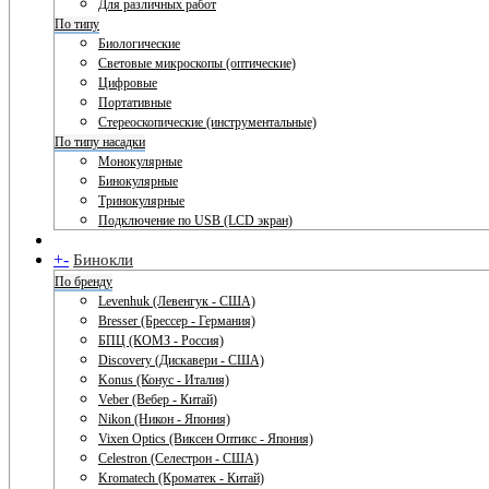
Для различных работ
По типу
Биологические
Световые микроскопы (оптические)
Цифровые
Портативные
Стереоскопические (инструментальные)
По типу насадки
Монокулярные
Бинокулярные
Тринокулярные
Подключение по USB (LCD экран)
+
-
Бинокли
По бренду
Levenhuk (Левенгук - США)
Bresser (Брессер - Германия)
БПЦ (КОМЗ - Россия)
Discovery (Дискавери - США)
Konus (Конус - Италия)
Veber (Вебер - Китай)
Nikon (Никон - Япония)
Vixen Optics (Виксен Оптикс - Япония)
Celestron (Селестрон - США)
Kromatech (Кроматек - Китай)