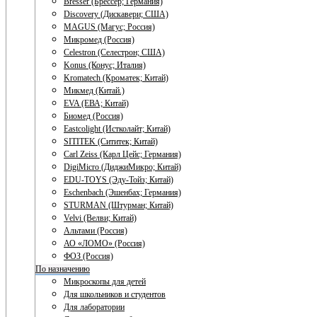
Bresser (Брессер; Германия)
Discovery (Дискавери; США)
MAGUS (Магус; Россия)
Микромед (Россия)
Celestron (Селестрон; США)
Konus (Конус; Италия)
Kromatech (Кроматек; Китай)
Микмед (Китай.)
EVA (ЕВА; Китай)
Биомед (Россия)
Eastcolight (Истколайт; Китай)
SITITEK (Сититек; Китай)
Carl Zeiss (Карл Цейс; Германия)
DigiMicro (ДиджиМикро; Китай)
EDU-TOYS (Эду-Тойз; Китай)
Eschenbach (Эшенбах; Германия)
STURMAN (Штурман; Китай)
Velvi (Велви; Китай)
Альтами (Россия)
АО «ЛОМО» (Россия)
ФОЗ (Россия)
По назначению
Микроскопы для детей
Для школьников и студентов
Для лаборатории