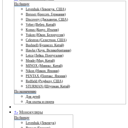
По бренду
Levenhuk (Левенгук. США)
Bresser (Брессер. Германия)
Discovery (Дискавери. США)
Veber (Вебер. Китай)
Konus (Конус. Италия)
Yukon (Юкон. Белоруссия)
Celestron (Селестрон. США)
Bushnell (Бушнелл. Китай)
Hawke (Хоук. Великобритания)
Leica (Лейка. Португалия)
Meade (Мид. Китай)
MINOX (Минокс. Китай)
Nikon (Никон. Япония)
PENTAX (Пентакс. Япония)
Redfield (Редфилд. США)
STURMAN (Штурман. Китай)
По назначению
Для детей
Для охоты и спорта
+
-
Монокуляры
По бренду
Levenhuk (Левенгук)