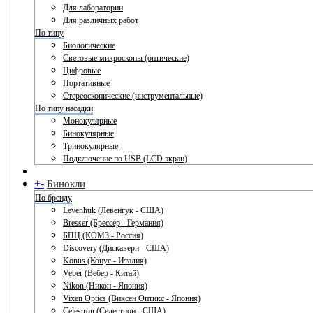
Для лаборатории
Для различных работ
По типу
Биологические
Световые микроскопы (оптические)
Цифровые
Портативные
Стереоскопические (инструментальные)
По типу насадки
Монокулярные
Бинокулярные
Тринокулярные
Подключение по USB (LCD экран)
+
-
Бинокли
По бренду
Levenhuk (Левенгук - США)
Bresser (Брессер - Германия)
БПЦ (КОМЗ - Россия)
Discovery (Дискавери - США)
Konus (Конус - Италия)
Veber (Вебер - Китай)
Nikon (Никон - Япония)
Vixen Optics (Виксен Оптикс - Япония)
Celestron (Селестрон - США)