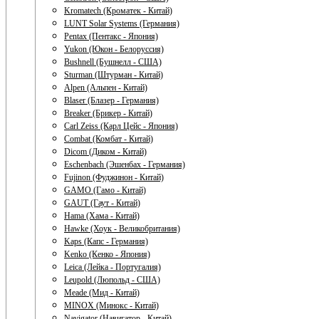
Kromatech (Кроматек - Китай)
LUNT Solar Systems (Германия)
Pentax (Пентакс - Япония)
Yukon (Юкон - Белоруссия)
Bushnell (Бушнелл - США)
Sturman (Штурман - Китай)
Alpen (Альпен - Китай)
Blaser (Блазер - Германия)
Breaker (Брикер - Китай)
Carl Zeiss (Карл Цейс - Япония)
Combat (Комбат - Китай)
Dicom (Диком - Китай)
Eschenbach (Эшенбах - Германия)
Fujinon (Фуджинон - Китай)
GAMO (Гамо - Китай)
GAUT (Гаут - Китай)
Hama (Хама - Китай)
Hawke (Хоук - Великобритания)
Kaps (Капс - Германия)
Kenko (Кенко - Япония)
Leica (Лейка - Португалия)
Leupold (Люпольд - США)
Meade (Мид - Китай)
MINOX (Минокс - Китай)
Navigator (Навигатор - Китай)