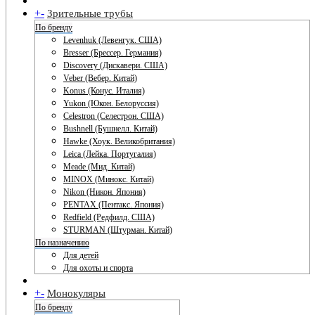
+
-
Зрительные трубы
По бренду
Levenhuk (Левенгук. США)
Bresser (Брессер. Германия)
Discovery (Дискавери. США)
Veber (Вебер. Китай)
Konus (Конус. Италия)
Yukon (Юкон. Белоруссия)
Celestron (Селестрон. США)
Bushnell (Бушнелл. Китай)
Hawke (Хоук. Великобритания)
Leica (Лейка. Португалия)
Meade (Мид. Китай)
MINOX (Минокс. Китай)
Nikon (Никон. Япония)
PENTAX (Пентакс. Япония)
Redfield (Редфилд. США)
STURMAN (Штурман. Китай)
По назначению
Для детей
Для охоты и спорта
+
-
Монокуляры
По бренду