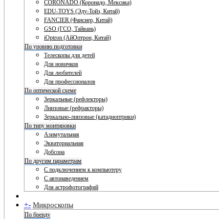
CORONADO (Коронадо, Мексика)
EDU-TOYS (Эду-Тойз, Китай)
FANCIER (Фансиер, Китай)
GSO (ГСО, Тайвань)
iOptron (АйОптрон, Китай)
По уровню подготовки
Телескопы для детей
Для новичков
Для любителей
Для профессионалов
По оптической схеме
Зеркальные (рефлекторы)
Линзовые (рефракторы)
Зеркально-линзовые (катадиоптрики)
По типу монтировки
Азимутальная
Экваториальная
Добсона
По другим параметрам
С подключением к компьютеру
С автонаведением
Для астрофотографий
+
-
Микроскопы
По бренду