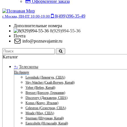
Оформление заказа
8(499)396-35-49
г. Москва, ПН-ПТ 10:00-19:00
Дополнительные номера
8(929)994-55-36
Почта
info@poznavajamir.ru
Каталог
+
-
Телескопы
По бренду
Levenhuk (Левенгук, США)
Sky-Watcher (Скай-Вотчер, Китай)
Veber (Вебер, Китай)
Bresser (Брессер, Германия)
Discovery (Дискавери, США)
Konus (Конус, Италия)
Celestron (Селестрон, США)
Meade (Мид, США)
Sturman (Штурман, Китай)
Eastcolight (Истколайт, Китай)