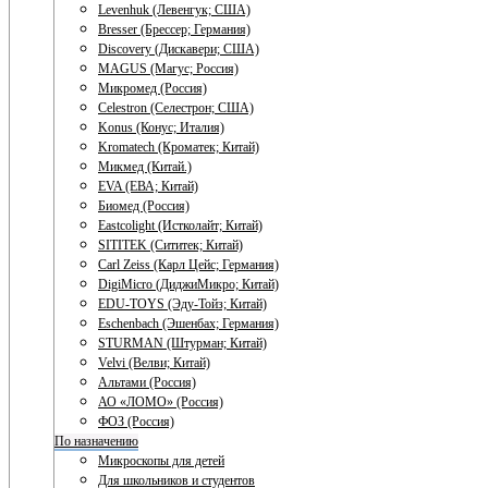
Levenhuk (Левенгук; США)
Bresser (Брессер; Германия)
Discovery (Дискавери; США)
MAGUS (Магус; Россия)
Микромед (Россия)
Celestron (Селестрон; США)
Konus (Конус; Италия)
Kromatech (Кроматек; Китай)
Микмед (Китай.)
EVA (ЕВА; Китай)
Биомед (Россия)
Eastcolight (Истколайт; Китай)
SITITEK (Сититек; Китай)
Carl Zeiss (Карл Цейс; Германия)
DigiMicro (ДиджиМикро; Китай)
EDU-TOYS (Эду-Тойз; Китай)
Eschenbach (Эшенбах; Германия)
STURMAN (Штурман; Китай)
Velvi (Велви; Китай)
Альтами (Россия)
АО «ЛОМО» (Россия)
ФОЗ (Россия)
По назначению
Микроскопы для детей
Для школьников и студентов