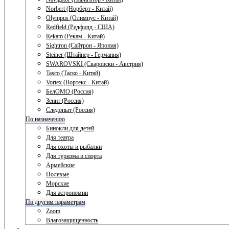
Norbert (Норберт - Китай)
Olympus (Олимпус - Китай)
Redfield (Редфилд - США)
Rekam (Рекам - Китай)
Sightron (Сайтрон - Япония)
Steiner (Штайнер - Германия)
SWAROVSKI (Сваровски - Австрия)
Tasco (Таско - Китай)
Vortex (Вортекс - Китай)
БелОМО (Россия)
Зенит (Россия)
Следопыт (Россия)
По назначению
Бинокли для детей
Для театра
Для охоты и рыбалки
Для туризма и спорта
Армейские
Полевые
Морские
Для астрономии
По другим параметрам
Zoom
Влагозащищенность