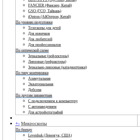
FANCIER (Фансиер, Китай)
GSO (ГСО, Тайвань)
iOptron (АйОптрон, Китай)
По уровню подготовки
Телескопы для детей
Для новичков
Для любителей
Для профессионалов
По оптической схеме
Зеркальные (рефлекторы)
Линзовые (рефракторы)
Зеркально-линзовые (катадиоптрики)
По типу монтировки
Азимутальная
Экваториальная
Добсона
По другим параметрам
С подключением к компьютеру
С автонаведением
Для астрофотографий
+
-
Микроскопы
По бренду
Levenhuk (Левенгук; США)