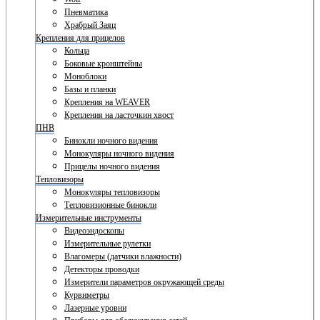
Пневматика
Храбрый Заяц
Крепления для прицелов
Кольца
Боковые кронштейны
Моноблоки
Базы и планки
Крепления на WEAVER
Крепления на ласточкин хвост
ПНВ
Бинокли ночного видения
Монокуляры ночного видения
Прицелы ночного видения
Тепловизоры
Монокуляры тепловизоры
Тепловизионные бинокли
Измерительные инструменты
Видеоэндоскопы
Измерительные рулетки
Влагомеры (датчики влажности)
Детекторы проводки
Измерители параметров окружающей среды
Курвиметры
Лазерные уровни