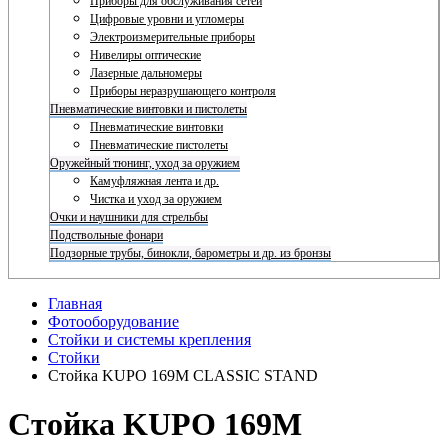
Приборы для обслуживания сетей
Цифровые уровни и угломеры
Электроизмерительные приборы
Нивелиры оптические
Лазерные дальномеры
Приборы неразрушающего контроля
Пневматические винтовки и пистолеты
Пневматические винтовки
Пневматические пистолеты
Оружейный тюнинг, уход за оружием
Камуфляжная лента и др.
Чистка и уход за оружием
Очки и наушники для стрельбы
Подствольные фонари
Подзорные трубы, бинокли, барометры и др. из бронзы
Главная
Фотооборудование
Стойки и системы крепления
Стойки
Стойка KUPO 169M CLASSIC STAND
Стойка KUPO 169M