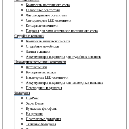
Комплекты постоянного света
Галогенные осветители
Флуоресцентные осветители
Светодиодные LED осветители
Кольцевые осветители
Патроны для ламп источников постоянного света
Студийные вспышки
Комплекты импульсного света
Студийные моноблоки
Лампы вспышки
Аккумуляторы и адаптеры для студийных вспышек
Накамерные вспышки и осветители
Фотовспышки
Кольцевые вспышки
Накамерные LED осветители
Аккумуляторы и адаптеры для накамерных вспышек
Переходники и адаптеры
Фотофоны
DigiPrint
Super Dense
Бумажные фотофоны
На пружине
Пластиковые фотофоны
Тканевые фотофоны