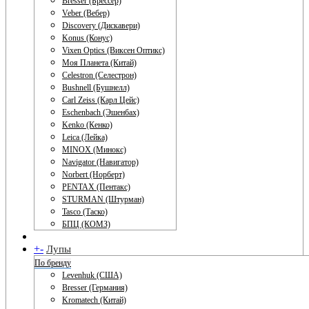
Bresser (Брессер)
Veber (Вебер)
Discovery (Дискавери)
Konus (Конус)
Vixen Optics (Виксен Оптикс)
Моя Планета (Китай)
Celestron (Селестрон)
Bushnell (Бушнелл)
Carl Zeiss (Карл Цейс)
Eschenbach (Эшенбах)
Kenko (Кенко)
Leica (Лейка)
MINOX (Минокс)
Navigator (Навигатор)
Norbert (Норберт)
PENTAX (Пентакс)
STURMAN (Штурман)
Tasco (Таско)
БПЦ (КОМЗ)
+
-
Лупы
По бренду
Levenhuk (США)
Bresser (Германия)
Kromatech (Китай)