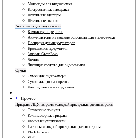
Моноподы для видеосъемки
Быстросъемные площадки
Штативные адаптеры
Штативные головки
Аксессуары для видеосъемки
Комплектующие ригов
Аккумуляторы и зарядные устройства для видеосъемки
Площадки для аккумуляторов
Кронштейны и держатели
Зажимы GreenBean
Лампы
Чистящие средства для видеосъемки
Сумки
Сумки для видеокамеры
Сумки для фотоаппаратов
Для студийного оборудования
+
-
Прочее
Прицелы, ЛЦУ, патроны холодной пристрелки, фальшпатроны
Оптические прицелы
Коллиматорные прицелы
Лазерные целеуказатели
Патроны холодной пристрелки, фальшпатроны
Black Russian
Wolf