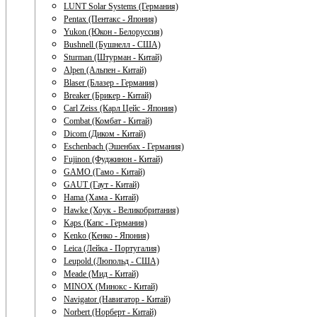
LUNT Solar Systems (Германия)
Pentax (Пентакс - Япония)
Yukon (Юкон - Белоруссия)
Bushnell (Бушнелл - США)
Sturman (Штурман - Китай)
Alpen (Альпен - Китай)
Blaser (Блазер - Германия)
Breaker (Брикер - Китай)
Carl Zeiss (Карл Цейс - Япония)
Combat (Комбат - Китай)
Dicom (Диком - Китай)
Eschenbach (Эшенбах - Германия)
Fujinon (Фуджинон - Китай)
GAMO (Гамо - Китай)
GAUT (Гаут - Китай)
Hama (Хама - Китай)
Hawke (Хоук - Великобритания)
Kaps (Капс - Германия)
Kenko (Кенко - Япония)
Leica (Лейка - Португалия)
Leupold (Люпольд - США)
Meade (Мид - Китай)
MINOX (Минокс - Китай)
Navigator (Навигатор - Китай)
Norbert (Норберт - Китай)