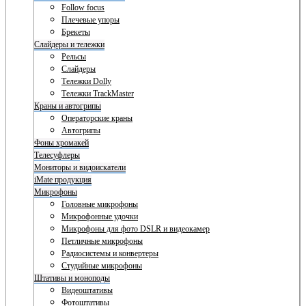
Follow focus
Плечевые упоры
Брекеты
Слайдеры и тележки
Рельсы
Слайдеры
Тележки Dolly
Тележки TrackMaster
Краны и автогрипы
Операторские краны
Автогрипы
Фоны хромакей
Телесуфлеры
Мониторы и видоискатели
iMate продукция
Микрофоны
Головные микрофоны
Микрофонные удочки
Микрофоны для фото DSLR и видеокамер
Петличные микрофоны
Радиосистемы и конвертеры
Студийные микрофоны
Штативы и моноподы
Видеоштативы
Фотоштативы