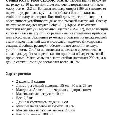
Стойка KUPO 169M CLASSIC STAND
рассчитана на высокую
нагрузку до 10 кг, но при этом она очень портативная и имеет
массу всего - 2,2 кг. Большая площадь опоры (109 см) позволяет
надежно удерживать крупные софтбоксы без опрокидывания
стойки на одну из сторон. Большой диаметр секций колонны
обеспечивает устойчивость даже под высокой нагрузкой. Сверху
на стойке находится втулка Baby 5/8" (16)мм. В комплект
поставки входит универсальный адаптер (KS-017), позволяющий
устанавливать на эту стойку различные осветительные приборы
или аксессуары. Зажимные рукоятки с болтами из нержавеющей
стали имеют плавный ход и позволяют надежно фиксировать
секции. Двойные распорки обеспечивают дополнительную
устойчивость. Стойка изготовлена из легкого адюминиевого
сплава для удобства переноски, но при этом обладает высокой
прочностью. Максимальная высота стойки достигает 290 см, а в
длина сложенном виде составляет всего 101 см.
Характеристики
2 колена, 3 секции
Диаметры секций колонны: 35 мм, 30 мм, 25 мм
Материал: Алюминий с черным анодированием
Максимальная нагрузка: 10 кг
Вес: 2,2 кг
Длина в сложенном виде: 101 см
Минимальная рабочая высота: 100 см
Максимальная рабочая высота: 290 см
Размах треноги: 109 см