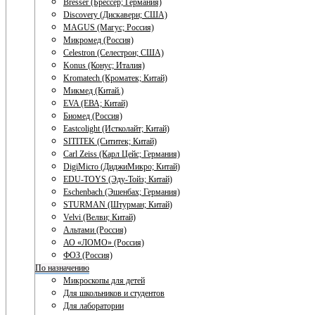
Bresser (Брессер; Германия)
Discovery (Дискавери; США)
MAGUS (Магус; Россия)
Микромед (Россия)
Celestron (Селестрон; США)
Konus (Конус; Италия)
Kromatech (Кроматек; Китай)
Микмед (Китай.)
EVA (ЕВА; Китай)
Биомед (Россия)
Eastcolight (Истколайт; Китай)
SITITEK (Сититек; Китай)
Carl Zeiss (Карл Цейс; Германия)
DigiMicro (ДиджиМикро; Китай)
EDU-TOYS (Эду-Тойз; Китай)
Eschenbach (Эшенбах; Германия)
STURMAN (Штурман; Китай)
Velvi (Велви; Китай)
Альтами (Россия)
АО «ЛОМО» (Россия)
ФОЗ (Россия)
По назначению
Микроскопы для детей
Для школьников и студентов
Для лаборатории