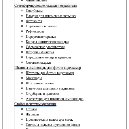
Флизелиновые
Светоформирующие насадки и отражатели
Софтбоксы
Насадки для накамерных вспышек
Фотозонты
Отражатели и панели
Рефлекторы
Портретные тарелки
Конусы и оптические насадки
Сферические рассеиватели
Шторки и фильтры
Переходные кольца и адаптеры
Сотовые насадки
Штативы и моноподы для фото и видеокамер
Штативы для фото и видеокамер
Моноподы
Штативные головы
Наплечные штативы и стедикамы
Струбцины и присоски
Аксессуары для штативов и моноподов
Стойки и системы крепления
Стойки
Журавли
Противовесы и колеса для стоек
Системы подъема и установки фонов