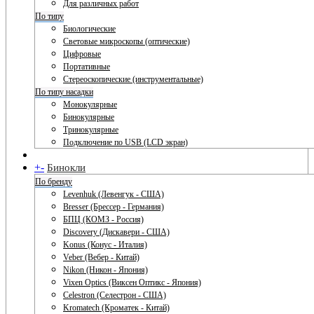
Для различных работ
По типу
Биологические
Световые микроскопы (оптические)
Цифровые
Портативные
Стереоскопические (инструментальные)
По типу насадки
Монокулярные
Бинокулярные
Тринокулярные
Подключение по USB (LCD экран)
+
-
Бинокли
По бренду
Levenhuk (Левенгук - США)
Bresser (Брессер - Германия)
БПЦ (КОМЗ - Россия)
Discovery (Дискавери - США)
Konus (Конус - Италия)
Veber (Вебер - Китай)
Nikon (Никон - Япония)
Vixen Optics (Виксен Оптикс - Япония)
Celestron (Селестрон - США)
Kromatech (Кроматек - Китай)