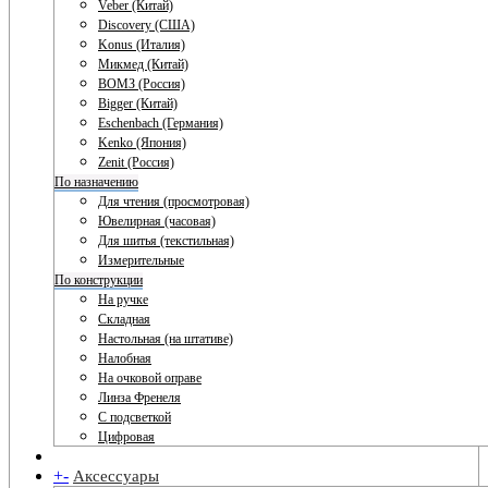
Veber (Китай)
Discovery (США)
Konus (Италия)
Микмед (Китай)
ВОМЗ (Россия)
Bigger (Китай)
Eschenbach (Германия)
Kenko (Япония)
Zenit (Россия)
По назначению
Для чтения (просмотровая)
Ювелирная (часовая)
Для шитья (текстильная)
Измерительные
По конструкции
На ручке
Складная
Настольная (на штативе)
Налобная
На очковой оправе
Линза Френеля
С подсветкой
Цифровая
+
-
Аксессуары