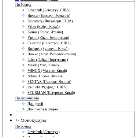
По бренду
Levenhuk (Левенгук. США)
Bresser (Брессер. Германия)
Discovery (Дискавери. США)
Veber (Вебер. Китай)
Konus (Конус. Италия)
Yukon (Юкон. Белоруссия)
Celestron (Селестрон. США)
Bushnell (Бушнелл. Китай)
Hawke (Хоук. Великобритания)
Leica (Лейка. Португалия)
Meade (Мид. Китай)
MINOX (Минокс. Китай)
Nikon (Никон. Япония)
PENTAX (Пентакс. Япония)
Redfield (Редфилд. США)
STURMAN (Штурман. Китай)
По назначению
Для детей
Для охоты и спорта
+
-
Монокуляры
По бренду
Levenhuk (Левенгук)