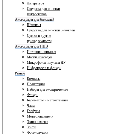
Литература
Средства для очистки
микроскопов
Аксессуары для биноклей
Штативы
Средства для очистки биноклей
Сумки и другие
принадлежности
Аксессуары для ПНВ
Источники питания
Маски и насадки
Микрофоны и пульты ДУ
Инфракрасные фонари
Разное
Компасы
Планетарии
Наборы для экспериментов
Фонари
Барометры и метеостанции
Часы
Глобусы
Металлоискатели
Экшн-камеры
Зонты
Фотоловушки