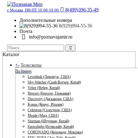
8(499)396-35-49
г. Москва, ПН-ПТ 10:00-19:00
Дополнительные номера
8(929)994-55-36
Почта
info@poznavajamir.ru
Каталог
+
-
Телескопы
По бренду
Levenhuk (Левенгук, США)
Sky-Watcher (Скай-Вотчер, Китай)
Veber (Вебер, Китай)
Bresser (Брессер, Германия)
Discovery (Дискавери, США)
Konus (Конус, Италия)
Celestron (Селестрон, США)
Meade (Мид, США)
Sturman (Штурман, Китай)
Eastcolight (Истколайт, Китай)
CORONADO (Коронадо, Мексика)
EDU-TOYS (Эду-Тойз, Китай)