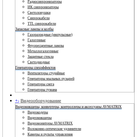
Радиосинхронизаторы
ИК синхронизаторы
Светоловушки
Синхрокабели
TTL синхрокабели
Запасные лампы и колбы
Газоразрядные (импульсные)
Галогенные
Флуоресцентные лампы
Металлогалогенные
Защитные стекла
Светодиодные
Генераторы спецэффектов
Вентиляторы студийные
Генераторы мыльных пузырей
Генераторы снега
Генераторы тумана
+
-
Видеооборудование
Видеомикшеры, конвертеры, контроллеры и аксессуары AVMATRIX
Видеокодеры
Видеомикшеры
Видеомониторы AVMATRIX
Волоконно-оптические удлинители
Камеры и пульты управления