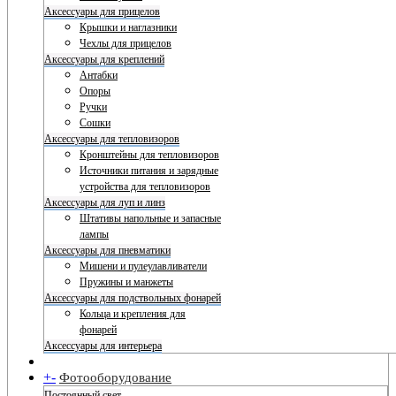
Аксессуары для прицелов
Крышки и наглазники
Чехлы для прицелов
Аксессуары для креплений
Антабки
Опоры
Ручки
Сошки
Аксессуары для тепловизоров
Кронштейны для тепловизоров
Источники питания и зарядные
устройства для тепловизоров
Аксессуары для луп и линз
Штативы напольные и запасные
лампы
Аксессуары для пневматики
Мишени и пулеулавливатели
Пружины и манжеты
Аксессуары для подствольных фонарей
Кольца и крепления для
фонарей
Аксессуары для интерьера
+
-
Фотооборудование
Постоянный свет