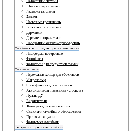
Потолочные системы
Штанги и перекладины
Распорки автополы
Зажимы
Настенные кронштейны
Резьбовые переходники
Держатели
Держатели отражателей
Поворотные консоли-стробофреймы
Фотобоксы и столы для предметной съемки
Платформы поворотные
Фотобоксы
Фотостолы для предметной съемки
Фотоаксессуары
Переходные кольца для объективов
Макрокольца
Светофильтры для объективов
Аккумуляторы и зарядные устройства
Пульты ДУ
Видоискатели
Фотосумки, рюкзаки и чехлы
Сумки для студийного оборудования
Прочие аксессуары
Фоторамки и альбомы
Синхронизаторы и синхрокабели