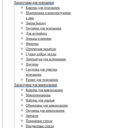
Аксессуары для телескопов
Камеры для телескопов
Монтировки и комплектующие
к ним
Линзы Барлоу
Окуляры для телескопов
Для астрофото
Зеркала и призмы
Фильтры
Оптические искатели
Сумки, кейсы, чехлы
Литература для астрономии
Постеры
Средства для очистки
телескопов
Разное для телескопов
Аксессуары для микроскопов
Камеры для микроскопов
Микропрепараты
Наборы для опытов
Объективы для микроскопов
Окуляры для микроскопов
Запчасти
Покровные стекла
Предметные стекла