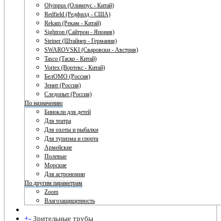
Olympus (Олимпус - Китай)
Redfield (Редфилд - США)
Rekam (Рекам - Китай)
Sightron (Сайтрон - Япония)
Steiner (Штайнер - Германия)
SWAROVSKI (Сваровски - Австрия)
Tasco (Таско - Китай)
Vortex (Вортекс - Китай)
БелОМО (Россия)
Зенит (Россия)
Следопыт (Россия)
По назначению
Бинокли для детей
Для театра
Для охоты и рыбалки
Для туризма и спорта
Армейские
Полевые
Морские
Для астрономии
По другим параметрам
Zoom
Влагозащищенность
+
-
Зрительные трубы