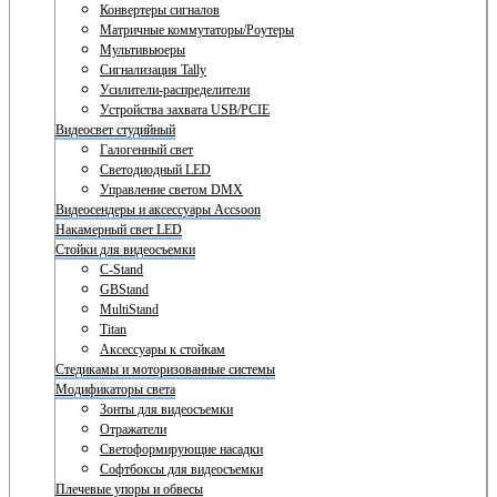
Конвертеры сигналов
Матричные коммутаторы/Роутеры
Мультивьюеры
Сигнализация Tally
Усилители-распределители
Устройства захвата USB/PCIE
Видеосвет студийный
Галогенный свет
Светодиодный LED
Управление светом DMX
Видеосендеры и аксессуары Accsoon
Накамерный свет LED
Стойки для видеосъемки
C-Stand
GBStand
MultiStand
Titan
Аксессуары к стойкам
Стедикамы и моторизованные системы
Модификаторы света
Зонты для видеосъемки
Отражатели
Светоформирующие насадки
Софтбоксы для видеосъемки
Плечевые упоры и обвесы