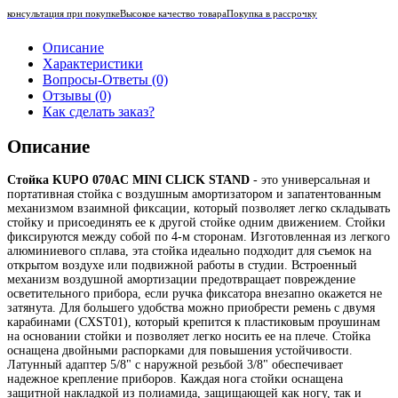
консультация при покупке
Высокое качество товара
Покупка в рассрочку
Описание
Характеристики
Вопросы-Ответы (0)
Отзывы (0)
Как сделать заказ?
Описание
Стойка KUPO 070AC MINI CLICK STAND
- это универсальная и
портативная стойка с воздушным амортизатором и запатентованным
механизмом взаимной фиксации, который позволяет легко складывать
стойку и присоединять ее к другой стойке одним движением. Стойки
фиксируются между собой по 4-м сторонам. Изготовленная из легкого
алюминиевого сплава, эта стойка идеально подходит для съемок на
открытом воздухе или подвижной работы в студии. Встроенный
механизм воздушной амортизации предотвращает повреждение
осветительного прибора, если ручка фиксатора внезапно окажется не
затянута. Для большего удобства можно приобрести ремень с двумя
карабинами (CXST01), который крепится к пластиковым проушинам
на основании стойки и позволяет легко носить ее на плече. Стойка
оснащена двойными распорками для повышения устойчивости.
Латунный адаптер 5/8" с наружной резьбой 3/8" обеспечивает
надежное крепление приборов. Каждая нога стойки оснащена
защитной накладкой из полиамида, защищающей как ногу, так и