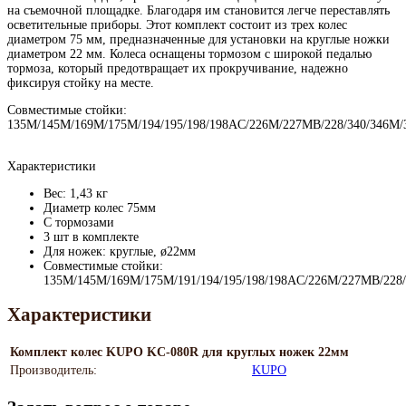
на съемочной площадке. Благодаря им становится легче переставлять
осветительные приборы. Этот комплект состоит из трех колес
диаметром 75 мм, предназначенные для установки на круглые ножки
диаметром 22 мм. Колеса оснащены тормозом с широкой педалью
тормоза, который предотвращает их прокручивание, надежно
фиксируя стойку на месте.
Совместимые стойки:
135M/145M/169M/175M/194/195/198/198AC/226M/227MB/228/340/346M
Характеристики
Вес: 1,43 кг
Диаметр колес 75мм
С тормозами
3 шт в комплекте
Для ножек: круглые, ø22мм
Совместимые стойки:
135M/145M/169M/175M/191/194/195/198/198AC/226M/227MB/22
Характеристики
Комплект колес KUPO KC-080R для круглых ножек 22мм
Производитель:
KUPO