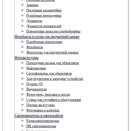
Зажимы
Настенные кронштейны
Резьбовые переходники
Держатели
Держатели отражателей
Поворотные консоли-стробофреймы
Фотобоксы и столы для предметной съемки
Платформы поворотные
Фотобоксы
Фотостолы для предметной съемки
Фотоаксессуары
Переходные кольца для объективов
Макрокольца
Светофильтры для объективов
Аккумуляторы и зарядные устройства
Пульты ДУ
Видоискатели
Фотосумки, рюкзаки и чехлы
Сумки для студийного оборудования
Прочие аксессуары
Фоторамки и альбомы
Синхронизаторы и синхрокабели
Радиосинхронизаторы
ИК синхронизаторы