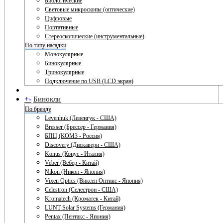
Биологические
Световые микроскопы (оптические)
Цифровые
Портативные
Стереоскопические (инструментальные)
По типу насадки
Монокулярные
Бинокулярные
Тринокулярные
Подключение по USB (LCD экран)
+
-
Бинокли
По бренду
Levenhuk (Левенгук - США)
Bresser (Брессер - Германия)
БПЦ (КОМЗ - Россия)
Discovery (Дискавери - США)
Konus (Конус - Италия)
Veber (Вебер - Китай)
Nikon (Никон - Япония)
Vixen Optics (Виксен Оптикс - Япония)
Celestron (Селестрон - США)
Kromatech (Кроматек - Китай)
LUNT Solar Systems (Германия)
Pentax (Пентакс - Япония)