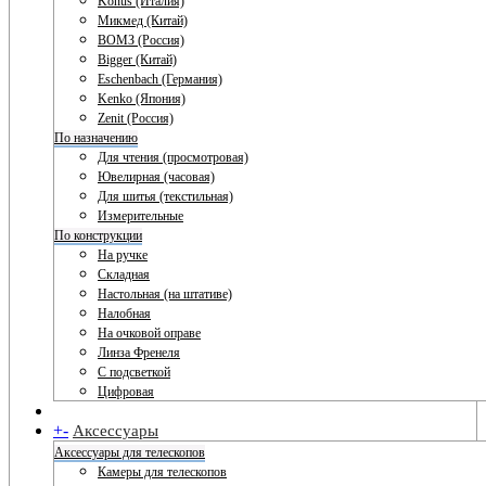
Konus (Италия)
Микмед (Китай)
ВОМЗ (Россия)
Bigger (Китай)
Eschenbach (Германия)
Kenko (Япония)
Zenit (Россия)
По назначению
Для чтения (просмотровая)
Ювелирная (часовая)
Для шитья (текстильная)
Измерительные
По конструкции
На ручке
Складная
Настольная (на штативе)
Налобная
На очковой оправе
Линза Френеля
С подсветкой
Цифровая
+
-
Аксессуары
Аксессуары для телескопов
Камеры для телескопов