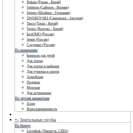
Rekam (Рекам - Китай)
Sightron (Сайтрон - Япония)
Steiner (Штайнер - Германия)
SWAROVSKI (Сваровски - Австрия)
Tasco (Таско - Китай)
Vortex (Вортекс - Китай)
БелОМО (Россия)
Зенит (Россия)
Следопыт (Россия)
По назначению
Бинокли для детей
Для театра
Для охоты и рыбалки
Для туризма и спорта
Армейские
Полевые
Морские
Для астрономии
По другим параметрам
Zoom
Влагозащищенность
+
-
Зрительные трубы
По бренду
Levenhuk (Левенгук. США)