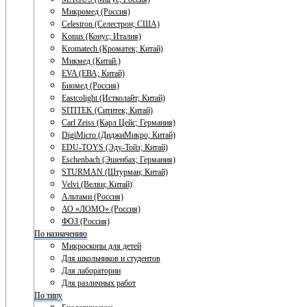
Микромед (Россия)
Celestron (Селестрон; США)
Konus (Конус; Италия)
Kromatech (Кроматек; Китай)
Микмед (Китай.)
EVA (ЕВА; Китай)
Биомед (Россия)
Eastcolight (Истколайт; Китай)
SITITEK (Сититек; Китай)
Carl Zeiss (Карл Цейс; Германия)
DigiMicro (ДиджиМикро; Китай)
EDU-TOYS (Эду-Тойз; Китай)
Eschenbach (Эшенбах; Германия)
STURMAN (Штурман; Китай)
Velvi (Велви; Китай)
Альтами (Россия)
АО «ЛОМО» (Россия)
ФОЗ (Россия)
По назначению
Микроскопы для детей
Для школьников и студентов
Для лаборатории
Для различных работ
По типу