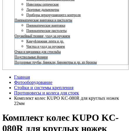
Нивелиры оптические
Лазерные дальномеры
Приборы неразрушающего контроля
Пневматические винтовки и пистолеты
Пневматические винтовки
Пневматические пистолеты
Оружейный тюнинг, уход за оружием
Камуфляжная лента и др.
Чистка и уход за оружием
Очки и наушники для стрельбы
Подствольные фонари
Подзорные трубы, бинокли, барометры и др. из бронзы
Главная
Фотооборудование
Стойки и системы крепления
Противовесы и колеса для стоек
Комплект колес KUPO KC-080R для круглых ножек
22мм
Комплект колес KUPO KC-
080R для круглых ножек