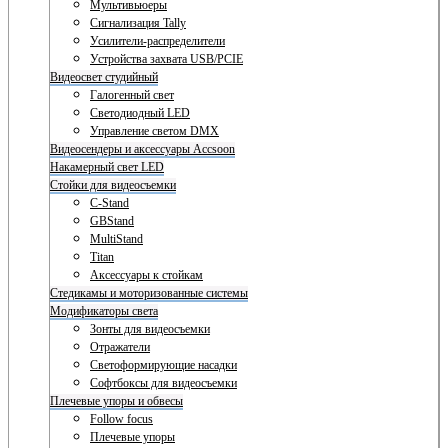
Мультивьюеры
Сигнализация Tally
Усилители-распределители
Устройства захвата USB/PCIE
Видеосвет студийный
Галогенный свет
Светодиодный LED
Управление светом DMX
Видеосендеры и аксессуары Accsoon
Накамерный свет LED
Стойки для видеосъемки
C-Stand
GBStand
MultiStand
Titan
Аксессуары к стойкам
Стедикамы и моторизованные системы
Модификаторы света
Зонты для видеосъемки
Отражатели
Светоформирующие насадки
Софтбоксы для видеосъемки
Плечевые упоры и обвесы
Follow focus
Плечевые упоры