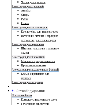
Чехлы для прицелов
Аксессуары для креплений
Антабки
Опоры
Ручки
Сошки
Аксессуары для тепловизоров
Кронштейны для тепловизоров
Источники питания и зарядные
устройства для тепловизоров
Аксессуары для луп и линз
Штативы напольные и запасные
лампы
Аксессуары для пневматики
Мишени и пулеулавливатели
Пружины и манжеты
Аксессуары для подствольных фонарей
Кольца и крепления для
фонарей
Аксессуары для интерьера
+
-
Фотооборудование
Постоянный свет
Комплекты постоянного света
Галогенные осветители