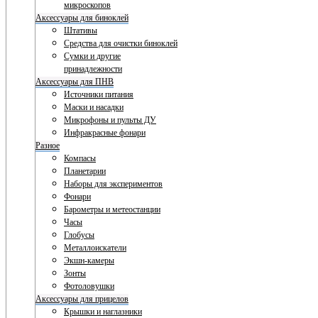
микроскопов
Аксессуары для биноклей
Штативы
Средства для очистки биноклей
Сумки и другие
принадлежности
Аксессуары для ПНВ
Источники питания
Маски и насадки
Микрофоны и пульты ДУ
Инфракрасные фонари
Разное
Компасы
Планетарии
Наборы для экспериментов
Фонари
Барометры и метеостанции
Часы
Глобусы
Металлоискатели
Экшн-камеры
Зонты
Фотоловушки
Аксессуары для прицелов
Крышки и наглазники