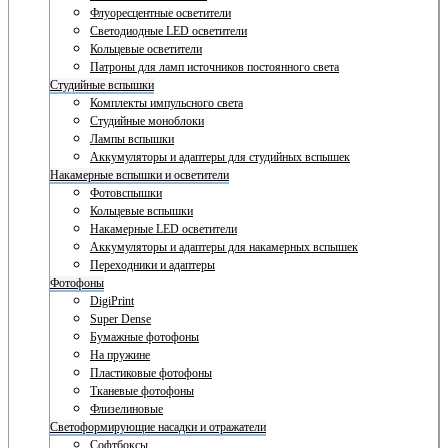
Флуоресцентные осветители
Светодиодные LED осветители
Кольцевые осветители
Патроны для ламп источников постоянного света
Студийные вспышки
Комплекты импульсного света
Студийные моноблоки
Лампы вспышки
Аккумуляторы и адаптеры для студийных вспышек
Накамерные вспышки и осветители
Фотовспышки
Кольцевые вспышки
Накамерные LED осветители
Аккумуляторы и адаптеры для накамерных вспышек
Переходники и адаптеры
Фотофоны
DigiPrint
Super Dense
Бумажные фотофоны
На пружине
Пластиковые фотофоны
Тканевые фотофоны
Флизелиновые
Светоформирующие насадки и отражатели
Софтбоксы