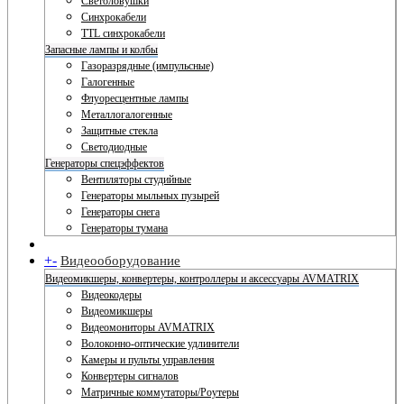
Светоловушки
Синхрокабели
TTL синхрокабели
Запасные лампы и колбы
Газоразрядные (импульсные)
Галогенные
Флуоресцентные лампы
Металлогалогенные
Защитные стекла
Светодиодные
Генераторы спецэффектов
Вентиляторы студийные
Генераторы мыльных пузырей
Генераторы снега
Генераторы тумана
+
-
Видеооборудование
Видеомикшеры, конвертеры, контроллеры и аксессуары AVMATRIX
Видеокодеры
Видеомикшеры
Видеомониторы AVMATRIX
Волоконно-оптические удлинители
Камеры и пульты управления
Конвертеры сигналов
Матричные коммутаторы/Роутеры