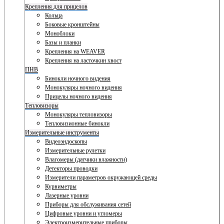
Крепления для прицелов
Кольца
Боковые кронштейны
Моноблоки
Базы и планки
Крепления на WEAVER
Крепления на ласточкин хвост
ПНВ
Бинокли ночного видения
Монокуляры ночного видения
Прицелы ночного видения
Тепловизоры
Монокуляры тепловизоры
Тепловизионные бинокли
Измерительные инструменты
Видеоэндоскопы
Измерительные рулетки
Влагомеры (датчики влажности)
Детекторы проводки
Измерители параметров окружающей среды
Курвиметры
Лазерные уровни
Приборы для обслуживания сетей
Цифровые уровни и угломеры
Электроизмерительные приборы