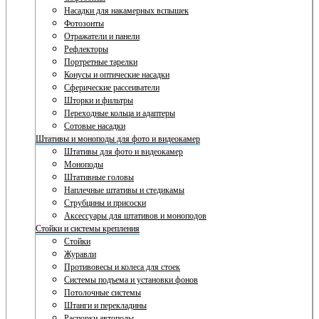
Насадки для накамерных вспышек
Фотозонты
Отражатели и панели
Рефлекторы
Портретные тарелки
Конусы и оптические насадки
Сферические рассеиватели
Шторки и фильтры
Переходные кольца и адаптеры
Сотовые насадки
Штативы и моноподы для фото и видеокамер
Штативы для фото и видеокамер
Моноподы
Штативные головы
Наплечные штативы и стедикамы
Струбцины и присоски
Аксессуары для штативов и моноподов
Стойки и системы крепления
Стойки
Журавли
Противовесы и колеса для стоек
Системы подъема и установки фонов
Потолочные системы
Штанги и перекладины
Распорки автополы