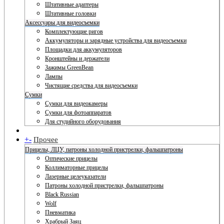
Штативные адаптеры
Штативные головки
Аксессуары для видеосъемки
Комплектующие ригов
Аккумуляторы и зарядные устройства для видеосъемки
Площадки для аккумуляторов
Кронштейны и держатели
Зажимы GreenBean
Лампы
Чистящие средства для видеосъемки
Сумки
Сумки для видеокамеры
Сумки для фотоаппаратов
Для студийного оборудования
+
-
Прочее
Прицелы, ЛЦУ, патроны холодной пристрелки, фальшпатроны
Оптические прицелы
Коллиматорные прицелы
Лазерные целеуказатели
Патроны холодной пристрелки, фальшпатроны
Black Russian
Wolf
Пневматика
Храбрый Заяц