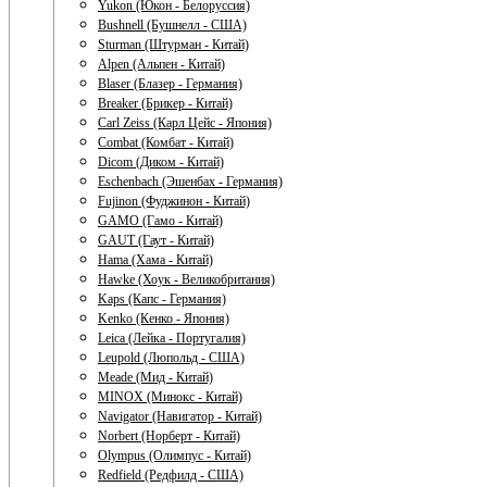
Yukon (Юкон - Белоруссия)
Bushnell (Бушнелл - США)
Sturman (Штурман - Китай)
Alpen (Альпен - Китай)
Blaser (Блазер - Германия)
Breaker (Брикер - Китай)
Carl Zeiss (Карл Цейс - Япония)
Combat (Комбат - Китай)
Dicom (Диком - Китай)
Eschenbach (Эшенбах - Германия)
Fujinon (Фуджинон - Китай)
GAMO (Гамо - Китай)
GAUT (Гаут - Китай)
Hama (Хама - Китай)
Hawke (Хоук - Великобритания)
Kaps (Капс - Германия)
Kenko (Кенко - Япония)
Leica (Лейка - Португалия)
Leupold (Люпольд - США)
Meade (Мид - Китай)
MINOX (Минокс - Китай)
Navigator (Навигатор - Китай)
Norbert (Норберт - Китай)
Olympus (Олимпус - Китай)
Redfield (Редфилд - США)