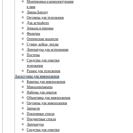
Монтировки и комплектующие
к ним
Линзы Барлоу
Окуляры для телескопов
Для астрофото
Зеркала и призмы
Фильтры
Оптические искатели
Сумки, кейсы, чехлы
Литература для астрономии
Постеры
Средства для очистки
телескопов
Разное для телескопов
Аксессуары для микроскопов
Камеры для микроскопов
Микропрепараты
Наборы для опытов
Объективы для микроскопов
Окуляры для микроскопов
Запчасти
Покровные стекла
Предметные стекла
Литература
Средства для очистки