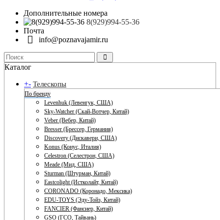
Дополнительные номера
8(929)994-55-36
Почта
info@poznavajamir.ru
Каталог
+
-
Телескопы
По бренду
Levenhuk (Левенгук, США)
Sky-Watcher (Скай-Вотчер, Китай)
Veber (Вебер, Китай)
Bresser (Брессер, Германия)
Discovery (Дискавери, США)
Konus (Конус, Италия)
Celestron (Селестрон, США)
Meade (Мид, США)
Sturman (Штурман, Китай)
Eastcolight (Истколайт, Китай)
CORONADO (Коронадо, Мексика)
EDU-TOYS (Эду-Тойз, Китай)
FANCIER (Фансиер, Китай)
GSO (ГСО, Тайвань)