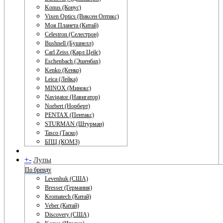
Konus (Конус)
Vixen Optics (Виксен Оптикс)
Моя Планета (Китай)
Celestron (Селестрон)
Bushnell (Бушнелл)
Carl Zeiss (Карл Цейс)
Eschenbach (Эшенбах)
Kenko (Кенко)
Leica (Лейка)
MINOX (Минокс)
Navigator (Навигатор)
Norbert (Норберт)
PENTAX (Пентакс)
STURMAN (Штурман)
Tasco (Таско)
БПЦ (КОМЗ)
+
-
Лупы
По бренду
Levenhuk (США)
Bresser (Германия)
Kromatech (Китай)
Veber (Китай)
Discovery (США)