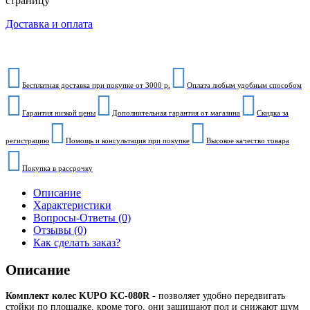
страницу
Доставка и оплата
Бесплатная доставка при покупке от 3000 р.
Оплата любым удобным способом
Гарантия низкой цены
Дополнительная гарантия от магазина
Скидка за
регистрацию
Помощь и консультация при покупке
Высокое качество товара
Покупка в рассрочку
Описание
Характеристики
Вопросы-Ответы (0)
Отзывы (0)
Как сделать заказ?
Описание
Комплект колес KUPO KC-080R
- позволяет удобно передвигать
стойки по площадке, кроме того, они защищают пол и снижают шум