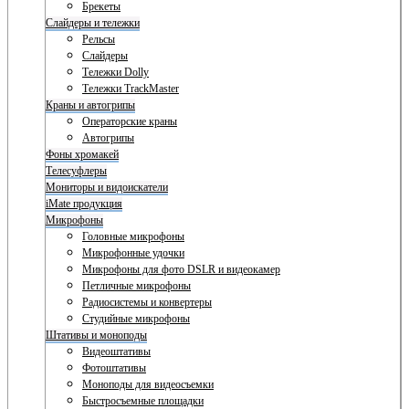
Брекеты
Слайдеры и тележки
Рельсы
Слайдеры
Тележки Dolly
Тележки TrackMaster
Краны и автогрипы
Операторские краны
Автогрипы
Фоны хромакей
Телесуфлеры
Мониторы и видоискатели
iMate продукция
Микрофоны
Головные микрофоны
Микрофонные удочки
Микрофоны для фото DSLR и видеокамер
Петличные микрофоны
Радиосистемы и конвертеры
Студийные микрофоны
Штативы и моноподы
Видеоштативы
Фотоштативы
Моноподы для видеосъемки
Быстросъемные площадки