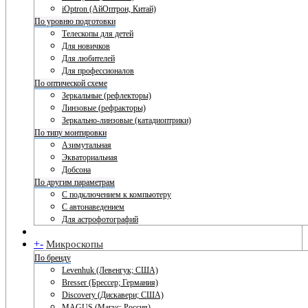
iOptron (АйОптрон, Китай)
По уровню подготовки
Телескопы для детей
Для новичков
Для любителей
Для профессионалов
По оптической схеме
Зеркальные (рефлекторы)
Линзовые (рефракторы)
Зеркально-линзовые (катадиоптрики)
По типу монтировки
Азимутальная
Экваториальная
Добсона
По другим параметрам
С подключением к компьютеру
С автонаведением
Для астрофотографий
+
-
Микроскопы
По бренду
Levenhuk (Левенгук; США)
Bresser (Брессер; Германия)
Discovery (Дискавери; США)
MAGUS (Магус; Россия)