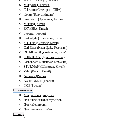
MAGUS (Магус; Россия)
Микромед (Россия)
Celestron (Селестрон; США)
Konus (Конус; Италия)
Kromatech (Кроматек; Китай)
Микмед (Китай.)
EVA (ЕВА; Китай)
Биомед (Россия)
Eastcolight (Истколайт; Китай)
SITITEK (Сититек; Китай)
Carl Zeiss (Карл Цейс; Германия)
DigiMicro (ДиджиМикро; Китай)
EDU-TOYS (Эду-Тойз; Китай)
Eschenbach (Эшенбах; Германия)
STURMAN (Штурман; Китай)
Velvi (Велви; Китай)
Альтами (Россия)
АО «ЛОМО» (Россия)
ФОЗ (Россия)
По назначению
Микроскопы для детей
Для школьников и студентов
Для лаборатории
Для различных работ
По типу