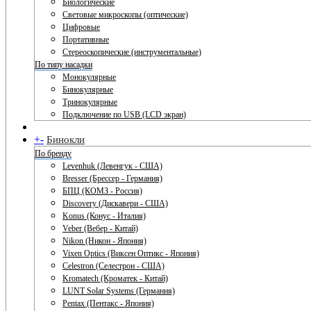
Биологические
Световые микроскопы (оптические)
Цифровые
Портативные
Стереоскопические (инструментальные)
По типу насадки
Монокулярные
Бинокулярные
Тринокулярные
Подключение по USB (LCD экран)
+
-
Бинокли
По бренду
Levenhuk (Левенгук - США)
Bresser (Брессер - Германия)
БПЦ (КОМЗ - Россия)
Discovery (Дискавери - США)
Konus (Конус - Италия)
Veber (Вебер - Китай)
Nikon (Никон - Япония)
Vixen Optics (Виксен Оптикс - Япония)
Celestron (Селестрон - США)
Kromatech (Кроматек - Китай)
LUNT Solar Systems (Германия)
Pentax (Пентакс - Япония)