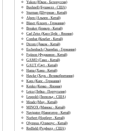
Yukon (Юкон - Белоруссия)
Bushnell (Бушнелл - США)
Sturman (Штурман - Китай)
Alpen (Альпен - Китай)
Blaser (Блазер - Германия)
Breaker (Брикер - Китай)
Carl Zeiss (Карл Цейс - Япония)
Combat (Комбат - Китай)
Dicom (Диком - Китай)
Eschenbach (Эшенбах - Германия)
Fujinon (Фуджинон - Китай)
GAMO (Гамо - Китай)
GAUT (Гаут - Китай)
Hama (Хама - Китай)
Hawke (Хоук - Великобритания)
Kaps (Капс - Германия)
Kenko (Кенко - Япония)
Leica (Лейка - Португалия)
Leupold (Люпольд - США)
Meade (Мид - Китай)
MINOX (Минокс - Китай)
Navigator (Навигатор - Китай)
Norbert (Норберт - Китай)
Olympus (Олимпус - Китай)
Redfield (Редфилд - США)