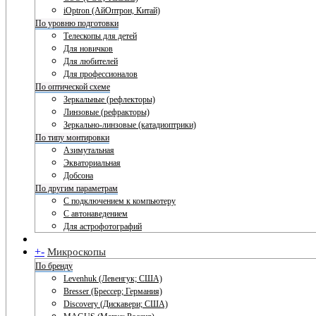
iOptron (АйОптрон, Китай)
По уровню подготовки
Телескопы для детей
Для новичков
Для любителей
Для профессионалов
По оптической схеме
Зеркальные (рефлекторы)
Линзовые (рефракторы)
Зеркально-линзовые (катадиоптрики)
По типу монтировки
Азимутальная
Экваториальная
Добсона
По другим параметрам
С подключением к компьютеру
С автонаведением
Для астрофотографий
+
-
Микроскопы
По бренду
Levenhuk (Левенгук; США)
Bresser (Брессер; Германия)
Discovery (Дискавери; США)