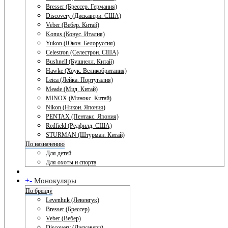
Bresser (Брессер. Германия)
Discovery (Дискавери. США)
Veber (Вебер. Китай)
Konus (Конус. Италия)
Yukon (Юкон. Белоруссия)
Celestron (Селестрон. США)
Bushnell (Бушнелл. Китай)
Hawke (Хоук. Великобритания)
Leica (Лейка. Португалия)
Meade (Мид. Китай)
MINOX (Минокс. Китай)
Nikon (Никон. Япония)
PENTAX (Пентакс. Япония)
Redfield (Редфилд. США)
STURMAN (Штурман. Китай)
По назначению
Для детей
Для охоты и спорта
+
-
Монокуляры
По бренду
Levenhuk (Левенгук)
Bresser (Брессер)
Veber (Вебер)
Discovery (Дискавери)