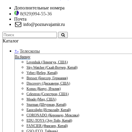
Дополнительные номера
8(929)994-55-36
Почта
info@poznavajamir.ru
Каталог
+
-
Телескопы
По бренду
Levenhuk (Левенгук, США)
Sky-Watcher (Скай-Вотчер, Китай)
Veber (Вебер, Китай)
Bresser (Брессер, Германия)
Discovery (Дискавери, США)
Konus (Конус, Италия)
Celestron (Селестрон, США)
Meade (Мид, США)
Sturman (Штурман, Китай)
Eastcolight (Истколайт, Китай)
CORONADO (Коронадо, Мексика)
EDU-TOYS (Эду-Тойз, Китай)
FANCIER (Фансиер, Китай)
GSO (ГСО, Тайвань)