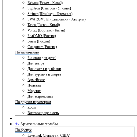
Rekam (Рекам - Китай)
Sightron (Сайтрон - Япония)
Steiner (Штайнер - Германия)
SWAROVSKI (Сваровски - Австрия)
Tasco (Таско - Китай)
Vortex (Вортекс - Китай)
БелОМО (Россия)
Зенит (Россия)
Следопыт (Россия)
По назначению
Бинокли для детей
Для театра
Для охоты и рыбалки
Для туризма и спорта
Армейские
Полевые
Морские
Для астрономии
По другим параметрам
Zoom
Влагозащищенность
+
-
Зрительные трубы
По бренду
Levenhuk (Левенгук. США)