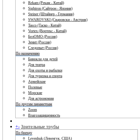
Rekam (Рекам - Китай)
Sightron (Сайтрон - Япония)
Steiner (Штайнер - Германия)
SWAROVSKI (Сваровски - Австрия)
Tasco (Таско - Китай)
Vortex (Вортекс - Китай)
БелОМО (Россия)
Зенит (Россия)
Следопыт (Россия)
По назначению
Бинокли для детей
Для театра
Для охоты и рыбалки
Для туризма и спорта
Армейские
Полевые
Морские
Для астрономии
По другим параметрам
Zoom
Влагозащищенность
+
-
Зрительные трубы
По бренду
Levenhuk (Левенгук. США)