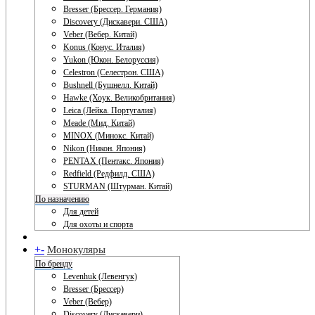
Bresser (Брессер. Германия)
Discovery (Дискавери. США)
Veber (Вебер. Китай)
Konus (Конус. Италия)
Yukon (Юкон. Белоруссия)
Celestron (Селестрон. США)
Bushnell (Бушнелл. Китай)
Hawke (Хоук. Великобритания)
Leica (Лейка. Португалия)
Meade (Мид. Китай)
MINOX (Минокс. Китай)
Nikon (Никон. Япония)
PENTAX (Пентакс. Япония)
Redfield (Редфилд. США)
STURMAN (Штурман. Китай)
По назначению
Для детей
Для охоты и спорта
+
-
Монокуляры
По бренду
Levenhuk (Левенгук)
Bresser (Брессер)
Veber (Вебер)
Discovery (Дискавери)