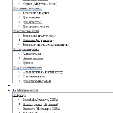
iOptron (АйОптрон, Китай)
По уровню подготовки
Телескопы для детей
Для новичков
Для любителей
Для профессионалов
По оптической схеме
Зеркальные (рефлекторы)
Линзовые (рефракторы)
Зеркально-линзовые (катадиоптрики)
По типу монтировки
Азимутальная
Экваториальная
Добсона
По другим параметрам
С подключением к компьютеру
С автонаведением
Для астрофотографий
+
-
Микроскопы
По бренду
Levenhuk (Левенгук; США)
Bresser (Брессер; Германия)
Discovery (Дискавери; США)