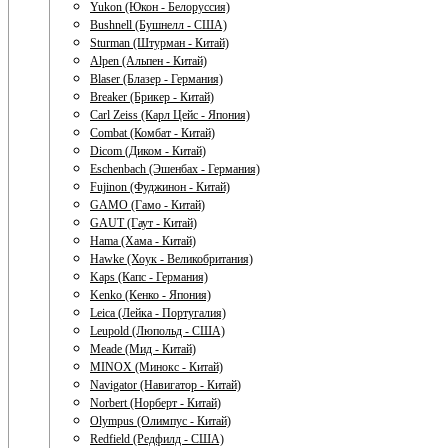
Yukon (Юкон - Белоруссия)
Bushnell (Бушнелл - США)
Sturman (Штурман - Китай)
Alpen (Альпен - Китай)
Blaser (Блазер - Германия)
Breaker (Брикер - Китай)
Carl Zeiss (Карл Цейс - Япония)
Combat (Комбат - Китай)
Dicom (Диком - Китай)
Eschenbach (Эшенбах - Германия)
Fujinon (Фуджинон - Китай)
GAMO (Гамо - Китай)
GAUT (Гаут - Китай)
Hama (Хама - Китай)
Hawke (Хоук - Великобритания)
Kaps (Капс - Германия)
Kenko (Кенко - Япония)
Leica (Лейка - Португалия)
Leupold (Люпольд - США)
Meade (Мид - Китай)
MINOX (Минокс - Китай)
Navigator (Навигатор - Китай)
Norbert (Норберт - Китай)
Olympus (Олимпус - Китай)
Redfield (Редфилд - США)