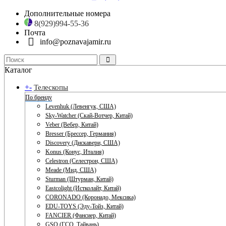
Дополнительные номера
8(929)994-55-36
Почта
info@poznavajamir.ru
Каталог
+
-
Телескопы
По бренду
Levenhuk (Левенгук, США)
Sky-Watcher (Скай-Вотчер, Китай)
Veber (Вебер, Китай)
Bresser (Брессер, Германия)
Discovery (Дискавери, США)
Konus (Конус, Италия)
Celestron (Селестрон, США)
Meade (Мид, США)
Sturman (Штурман, Китай)
Eastcolight (Истколайт, Китай)
CORONADO (Коронадо, Мексика)
EDU-TOYS (Эду-Тойз, Китай)
FANCIER (Фансиер, Китай)
GSO (ГСО, Тайвань)