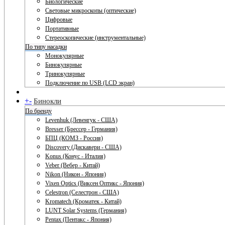
Биологические
Световые микроскопы (оптические)
Цифровые
Портативные
Стереоскопические (инструментальные)
По типу насадки
Монокулярные
Бинокулярные
Тринокулярные
Подключение по USB (LCD экран)
+
-
Бинокли
По бренду
Levenhuk (Левенгук - США)
Bresser (Брессер - Германия)
БПЦ (КОМЗ - Россия)
Discovery (Дискавери - США)
Konus (Конус - Италия)
Veber (Вебер - Китай)
Nikon (Никон - Япония)
Vixen Optics (Виксен Оптикс - Япония)
Celestron (Селестрон - США)
Kromatech (Кроматек - Китай)
LUNT Solar Systems (Германия)
Pentax (Пентакс - Япония)