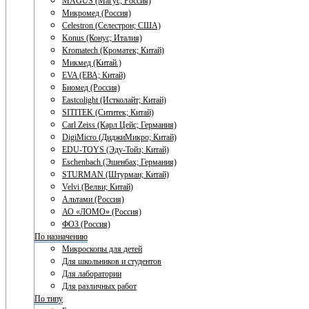
MAGUS (Магус; Россия)
Микромед (Россия)
Celestron (Селестрон; США)
Konus (Конус; Италия)
Kromatech (Кроматек; Китай)
Микмед (Китай.)
EVA (ЕВА; Китай)
Биомед (Россия)
Eastcolight (Истколайт; Китай)
SITITEK (Сититек; Китай)
Carl Zeiss (Карл Цейс; Германия)
DigiMicro (ДиджиМикро; Китай)
EDU-TOYS (Эду-Тойз; Китай)
Eschenbach (Эшенбах; Германия)
STURMAN (Штурман; Китай)
Velvi (Велви; Китай)
Альтами (Россия)
АО «ЛОМО» (Россия)
ФОЗ (Россия)
По назначению
Микроскопы для детей
Для школьников и студентов
Для лаборатории
Для различных работ
По типу