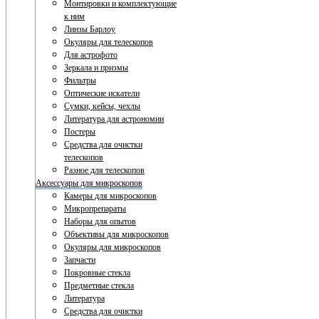
Монтировки и комплектующие
к ним
Линзы Барлоу
Окуляры для телескопов
Для астрофото
Зеркала и призмы
Фильтры
Оптические искатели
Сумки, кейсы, чехлы
Литература для астрономии
Постеры
Средства для очистки
телескопов
Разное для телескопов
Аксессуары для микроскопов
Камеры для микроскопов
Микропрепараты
Наборы для опытов
Объективы для микроскопов
Окуляры для микроскопов
Запчасти
Покровные стекла
Предметные стекла
Литература
Средства для очистки