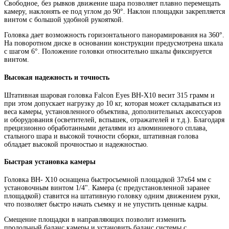
Свободное, без рывков движение шара позволяет плавно перемещать
камеру, наклонять ее под углом до 90°. Наклон площадки закрепляется
винтом с большой удобной рукояткой.
Головка дает возможность горизонтального панорамирования на 360°.
На поворотном диске в основании конструкции предусмотрена шкала
с шагом 6°. Положение головки относительно шкалы фиксируется
винтом.
Высокая надежность и точность
Штативная шаровая головка Falcon Eyes BH-X10 весит 315 грамм и
при этом допускает нагрузку до 10 кг, которая может складываться из
веса камеры, установленного объектива, дополнительных аксессуаров
и оборудования (осветителей, вспышек, отражателей и т.д.). Благодаря
прецизионно обработанными деталями из алюминиевого сплава,
стального шара и высокой точности сборки, штативная голова
обладает высокой прочностью и надежностью.
Быстрая установка камеры
Головка BH- X10 оснащена быстросъемной площадкой 37х64 мм с
установочным винтом 1/4". Камера (с предустановленной заранее
площадкой) ставится на штативную головку одним движением руки,
что позволяет быстро начать съемку и не упустить ценные кадры.
Смещение площадки в направляющих позволит изменить
продольный баланс камеры и установить баланс системы с