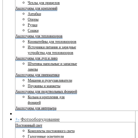
Чехлы для прицелов
Аксессуары для креплений
Антабки
Опоры
Ручки
Сошки
Аксессуары для тепловизоров
Кронштейны для тепловизоров
Источники питания и зарядные
устройства для тепловизоров
Аксессуары для луп и линз
Штативы напольные и запасные
лампы
Аксессуары для пневматики
Мишени и пулеулавливатели
Пружины и манжеты
Аксессуары для подствольных фонарей
Кольца и крепления для
фонарей
Аксессуары для интерьера
+
-
Фотооборудование
Постоянный свет
Комплекты постоянного света
Галогенные осветители