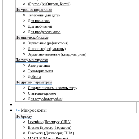
iOptron (АйОптрон, Китай)
По уровню подготовки
Телескопы для детей
Для новичков
Для любителей
Для профессионалов
По оптической схеме
Зеркальные (рефлекторы)
Линзовые (рефракторы)
Зеркально-линзовые (катадиоптрики)
По типу монтировки
Азимутальная
Экваториальная
Добсона
По другим параметрам
С подключением к компьютеру
С автонаведением
Для астрофотографий
+
-
Микроскопы
По бренду
Levenhuk (Левенгук; США)
Bresser (Брессер; Германия)
Discovery (Дискавери; США)
MAGUS (Магус; Россия)