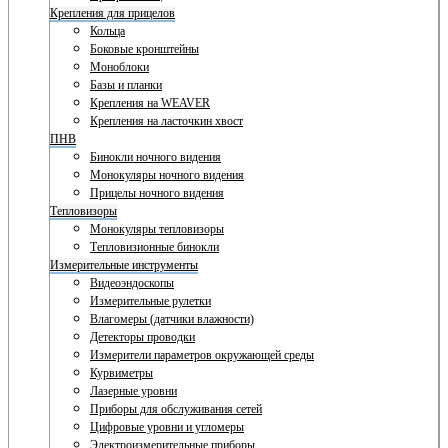
Крепления для прицелов
Кольца
Боковые кронштейны
Моноблоки
Базы и планки
Крепления на WEAVER
Крепления на ласточкин хвост
ПНВ
Бинокли ночного видения
Монокуляры ночного видения
Прицелы ночного видения
Тепловизоры
Монокуляры тепловизоры
Тепловизионные бинокли
Измерительные инструменты
Видеоэндоскопы
Измерительные рулетки
Влагомеры (датчики влажности)
Детекторы проводки
Измерители параметров окружающей среды
Курвиметры
Лазерные уровни
Приборы для обслуживания сетей
Цифровые уровни и угломеры
Электроизмерительные приборы