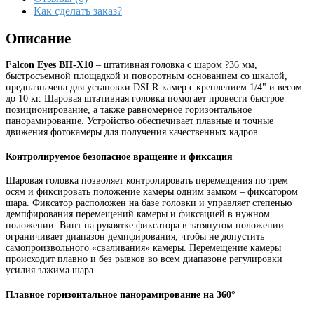
Как сделать заказ?
Описание
Falcon Eyes ВН-X10
– штативная головка с шаром ?36 мм,
быстросъемной площадкой и поворотным основанием со шкалой,
предназначена для установки DSLR-камер с креплением 1/4" и весом
до 10 кг. Шаровая штативная головка помогает провести быстрое
позиционирование, а также равномерное горизонтальное
панорамирование. Устройство обеспечивает плавные и точные
движения фотокамеры для получения качественных кадров.
Контролируемое безопасное вращение и фиксация
Шаровая головка позволяет контролировать перемещения по трем
осям и фиксировать положение камеры одним замком – фиксатором
шара. Фиксатор расположен на базе головки и управляет степенью
демпфирования перемещений камеры и фиксацией в нужном
положении. Винт на рукоятке фиксатора в затянутом положении
ограничивает диапазон демпфирования, чтобы не допустить
самопроизвольного «сваливания» камеры. Перемещение камеры
происходит плавно и без рывков во всем диапазоне регулировки
усилия зажима шара.
Плавное горизонтальное панорамирование на 360°