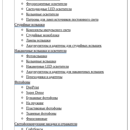
Флуоресцентные осветители
Светодиодные LED осветители
Кольцевые осветители
Патроны для ламп источников постоянного света
Студийные вспышки
Комплекты импульсного света
Студийные моноблоки
Лампы вспышки
Аккумуляторы и адаптеры для студийных вспышек
Накамерные вспышки и осветители
Фотовспышки
Кольцевые вспышки
Накамерные LED осветители
Аккумуляторы и адаптеры для накамерных вспышек
Переходники и адаптеры
Фотофоны
DigiPrint
Super Dense
Бумажные фотофоны
На пружине
Пластиковые фотофоны
Тканевые фотофоны
Флизелиновые
Светоформирующие насадки и отражатели
Софтбоксы