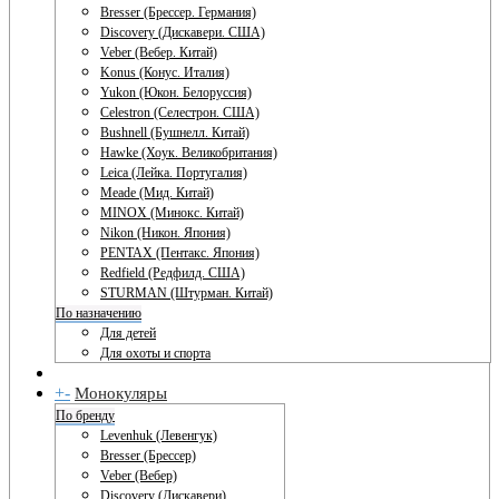
Bresser (Брессер. Германия)
Discovery (Дискавери. США)
Veber (Вебер. Китай)
Konus (Конус. Италия)
Yukon (Юкон. Белоруссия)
Celestron (Селестрон. США)
Bushnell (Бушнелл. Китай)
Hawke (Хоук. Великобритания)
Leica (Лейка. Португалия)
Meade (Мид. Китай)
MINOX (Минокс. Китай)
Nikon (Никон. Япония)
PENTAX (Пентакс. Япония)
Redfield (Редфилд. США)
STURMAN (Штурман. Китай)
По назначению
Для детей
Для охоты и спорта
+
-
Монокуляры
По бренду
Levenhuk (Левенгук)
Bresser (Брессер)
Veber (Вебер)
Discovery (Дискавери)