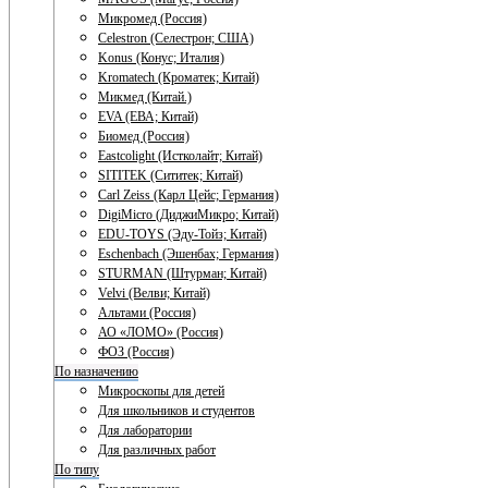
Микромед (Россия)
Celestron (Селестрон; США)
Konus (Конус; Италия)
Kromatech (Кроматек; Китай)
Микмед (Китай.)
EVA (ЕВА; Китай)
Биомед (Россия)
Eastcolight (Истколайт; Китай)
SITITEK (Сититек; Китай)
Carl Zeiss (Карл Цейс; Германия)
DigiMicro (ДиджиМикро; Китай)
EDU-TOYS (Эду-Тойз; Китай)
Eschenbach (Эшенбах; Германия)
STURMAN (Штурман; Китай)
Velvi (Велви; Китай)
Альтами (Россия)
АО «ЛОМО» (Россия)
ФОЗ (Россия)
По назначению
Микроскопы для детей
Для школьников и студентов
Для лаборатории
Для различных работ
По типу