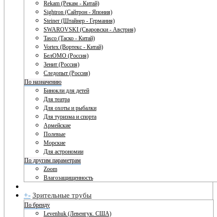
Rekam (Рекам - Китай)
Sightron (Сайтрон - Япония)
Steiner (Штайнер - Германия)
SWAROVSKI (Сваровски - Австрия)
Tasco (Таско - Китай)
Vortex (Вортекс - Китай)
БелОМО (Россия)
Зенит (Россия)
Следопыт (Россия)
По назначению
Бинокли для детей
Для театра
Для охоты и рыбалки
Для туризма и спорта
Армейские
Полевые
Морские
Для астрономии
По другим параметрам
Zoom
Влагозащищенность
+
-
Зрительные трубы
По бренду
Levenhuk (Левенгук. США)