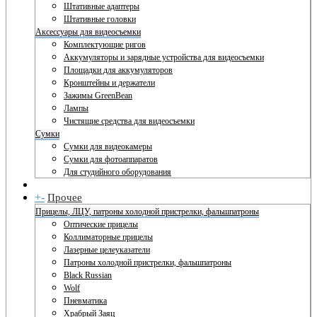
Штативные адаптеры
Штативные головки
Аксессуары для видеосъемки
Комплектующие ригов
Аккумуляторы и зарядные устройства для видеосъемки
Площадки для аккумуляторов
Кронштейны и держатели
Зажимы GreenBean
Лампы
Чистящие средства для видеосъемки
Сумки
Сумки для видеокамеры
Сумки для фотоаппаратов
Для студийного оборудования
+
-
Прочее
Прицелы, ЛЦУ, патроны холодной пристрелки, фальшпатроны
Оптические прицелы
Коллиматорные прицелы
Лазерные целеуказатели
Патроны холодной пристрелки, фальшпатроны
Black Russian
Wolf
Пневматика
Храбрый Заяц