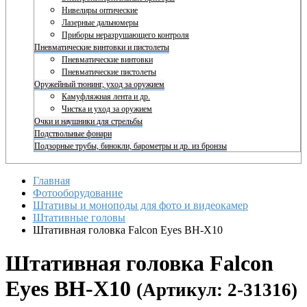
Нивелиры оптические
Лазерные дальномеры
Приборы неразрушающего контроля
Пневматические винтовки и пистолеты
Пневматические винтовки
Пневматические пистолеты
Оружейный тюнинг, уход за оружием
Камуфляжная лента и др.
Чистка и уход за оружием
Очки и наушники для стрельбы
Подствольные фонари
Подзорные трубы, бинокли, барометры и др. из бронзы
Главная
Фотооборудование
Штативы и моноподы для фото и видеокамер
Штативные головы
Штативная головка Falcon Eyes BH-X10
Штативная головка Falcon
Eyes BH-X10
(Артикул: 2-31316)