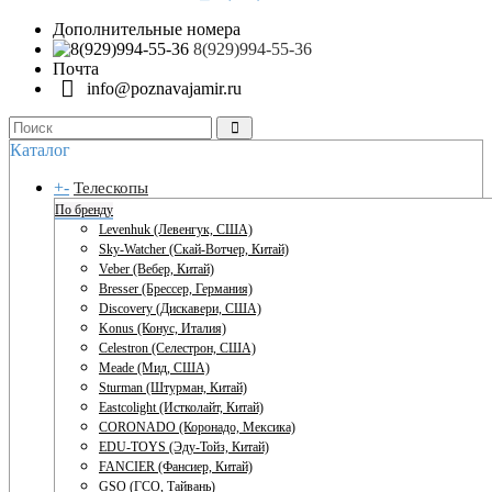
Дополнительные номера
8(929)994-55-36
Почта
info@poznavajamir.ru
Каталог
+
-
Телескопы
По бренду
Levenhuk (Левенгук, США)
Sky-Watcher (Скай-Вотчер, Китай)
Veber (Вебер, Китай)
Bresser (Брессер, Германия)
Discovery (Дискавери, США)
Konus (Конус, Италия)
Celestron (Селестрон, США)
Meade (Мид, США)
Sturman (Штурман, Китай)
Eastcolight (Истколайт, Китай)
CORONADO (Коронадо, Мексика)
EDU-TOYS (Эду-Тойз, Китай)
FANCIER (Фансиер, Китай)
GSO (ГСО, Тайвань)