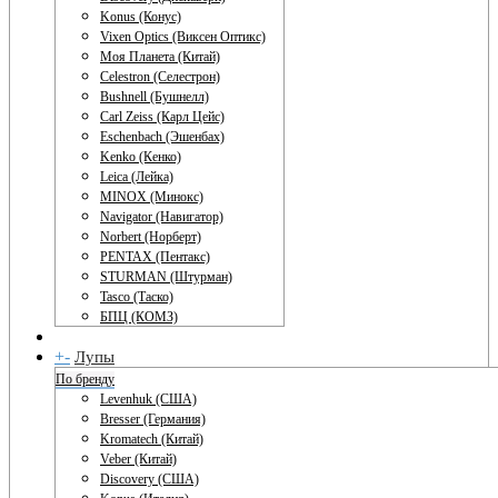
Konus (Конус)
Vixen Optics (Виксен Оптикс)
Моя Планета (Китай)
Celestron (Селестрон)
Bushnell (Бушнелл)
Carl Zeiss (Карл Цейс)
Eschenbach (Эшенбах)
Kenko (Кенко)
Leica (Лейка)
MINOX (Минокс)
Navigator (Навигатор)
Norbert (Норберт)
PENTAX (Пентакс)
STURMAN (Штурман)
Tasco (Таско)
БПЦ (КОМЗ)
+
-
Лупы
По бренду
Levenhuk (США)
Bresser (Германия)
Kromatech (Китай)
Veber (Китай)
Discovery (США)