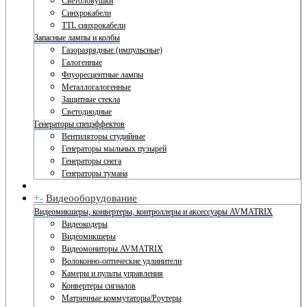
Светоловушки
Синхрокабели
TTL синхрокабели
Запасные лампы и колбы
Газоразрядные (импульсные)
Галогенные
Флуоресцентные лампы
Металлогалогенные
Защитные стекла
Светодиодные
Генераторы спецэффектов
Вентиляторы студийные
Генераторы мыльных пузырей
Генераторы снега
Генераторы тумана
+
-
Видеооборудование
Видеомикшеры, конвертеры, контроллеры и аксессуары AVMATRIX
Видеокодеры
Видеомикшеры
Видеомониторы AVMATRIX
Волоконно-оптические удлинители
Камеры и пульты управления
Конвертеры сигналов
Матричные коммутаторы/Роутеры