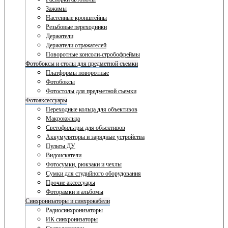
Зажимы
Настенные кронштейны
Резьбовые переходники
Держатели
Держатели отражателей
Поворотные консоли-стробофреймы
Фотобоксы и столы для предметной съемки
Платформы поворотные
Фотобоксы
Фотостолы для предметной съемки
Фотоаксессуары
Переходные кольца для объективов
Макрокольца
Светофильтры для объективов
Аккумуляторы и зарядные устройства
Пульты ДУ
Видоискатели
Фотосумки, рюкзаки и чехлы
Сумки для студийного оборудования
Прочие аксессуары
Фоторамки и альбомы
Синхронизаторы и синхрокабели
Радиосинхронизаторы
ИК синхронизаторы