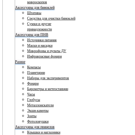
микроскопов
Аксессуары для биноклей
Штативы
Средства для очистки биноклей
Сумки и другие
принадлежности
Аксессуары для ПНВ
Источники питания
Маски и насадки
Микрофоны и пульты ДУ
Инфракрасные фонари
Разное
Компасы
Планетарии
Наборы для экспериментов
Фонари
Барометры и метеостанции
Часы
Глобусы
Металлоискатели
Экшн-камеры
Зонты
Фотоловушки
Аксессуары для прицелов
Крышки и наглазники