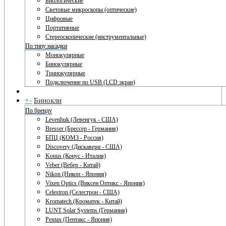
Биологические
Световые микроскопы (оптические)
Цифровые
Портативные
Стереоскопические (инструментальные)
По типу насадки
Монокулярные
Бинокулярные
Тринокулярные
Подключение по USB (LCD экран)
+
-
Бинокли
По бренду
Levenhuk (Левенгук - США)
Bresser (Брессер - Германия)
БПЦ (КОМЗ - Россия)
Discovery (Дискавери - США)
Konus (Конус - Италия)
Veber (Вебер - Китай)
Nikon (Никон - Япония)
Vixen Optics (Виксен Оптикс - Япония)
Celestron (Селестрон - США)
Kromatech (Кроматек - Китай)
LUNT Solar Systems (Германия)
Pentax (Пентакс - Япония)