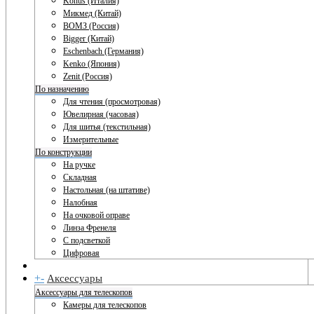
Konus (Италия)
Микмед (Китай)
ВОМЗ (Россия)
Bigger (Китай)
Eschenbach (Германия)
Kenko (Япония)
Zenit (Россия)
По назначению
Для чтения (просмотровая)
Ювелирная (часовая)
Для шитья (текстильная)
Измерительные
По конструкции
На ручке
Складная
Настольная (на штативе)
Налобная
На очковой оправе
Линза Френеля
С подсветкой
Цифровая
+
-
Аксессуары
Аксессуары для телескопов
Камеры для телескопов