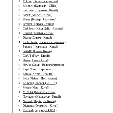
Yukon (Юкон - Белоруссия)
Bushnell (Бушнелл - США)
Sturman (Штурман - Китай)
Alpen (Альпен - Китай)
Blaser (Блазер - Германия)
Breaker (Брикер - Китай)
Carl Zeiss (Карл Цейс - Япония)
Combat (Комбат - Китай)
Dicom (Диком - Китай)
Eschenbach (Эшенбах - Германия)
Fujinon (Фуджинон - Китай)
GAMO (Гамо - Китай)
GAUT (Гаут - Китай)
Hama (Хама - Китай)
Hawke (Хоук - Великобритания)
Kaps (Капс - Германия)
Kenko (Кенко - Япония)
Leica (Лейка - Португалия)
Leupold (Люпольд - США)
Meade (Мид - Китай)
MINOX (Минокс - Китай)
Navigator (Навигатор - Китай)
Norbert (Норберт - Китай)
Olympus (Олимпус - Китай)
Redfield (Редфилд - США)