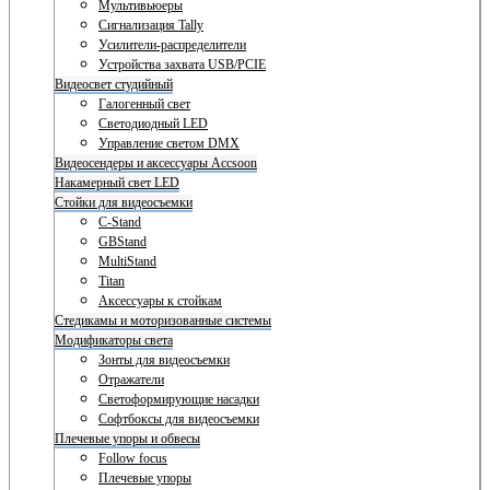
Мультивьюеры
Сигнализация Tally
Усилители-распределители
Устройства захвата USB/PCIE
Видеосвет студийный
Галогенный свет
Светодиодный LED
Управление светом DMX
Видеосендеры и аксессуары Accsoon
Накамерный свет LED
Стойки для видеосъемки
C-Stand
GBStand
MultiStand
Titan
Аксессуары к стойкам
Стедикамы и моторизованные системы
Модификаторы света
Зонты для видеосъемки
Отражатели
Светоформирующие насадки
Софтбоксы для видеосъемки
Плечевые упоры и обвесы
Follow focus
Плечевые упоры