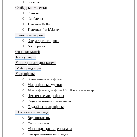
Брекеты
Слайдеры и тележки
Рельсы
Слайдеры
Тележки Dolly
Тележки TrackMaster
Краны и автогрипы
Операторские краны
Автогрипы
Фоны хромакей
Телесуфлеры
Мониторы и видоискатели
iMate продукция
Микрофоны
Головные микрофоны
Микрофонные удочки
Микрофоны для фото DSLR и видеокамер
Петличные микрофоны
Радиосистемы и конвертеры
Студийные микрофоны
Штативы и моноподы
Видеоштативы
Фотоштативы
Моноподы для видеосъемки
Быстросъемные площадки