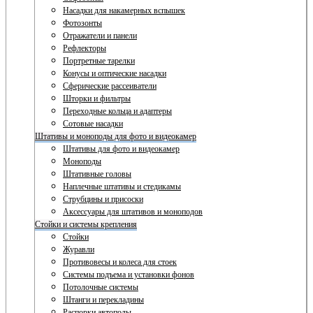
Насадки для накамерных вспышек
Фотозонты
Отражатели и панели
Рефлекторы
Портретные тарелки
Конусы и оптические насадки
Сферические рассеиватели
Шторки и фильтры
Переходные кольца и адаптеры
Сотовые насадки
Штативы и моноподы для фото и видеокамер
Штативы для фото и видеокамер
Моноподы
Штативные головы
Наплечные штативы и стедикамы
Струбцины и присоски
Аксессуары для штативов и моноподов
Стойки и системы крепления
Стойки
Журавли
Противовесы и колеса для стоек
Системы подъема и установки фонов
Потолочные системы
Штанги и перекладины
Распорки автополы