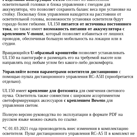
осветительной головки и блока управления с гнездом для
аккумулятора, что позволяет сохранить баланс веса при установке на
стойку. Поскольку блок управления находится на расстоянии от
осветительной головы, возможности установки осветителя будут
гораздо более гибкими. UL150
питается от источника постоянного
тока
, но также имеет
возможность питания от аккумулятора с
креплением V-mount
, который позволяет избавиться от лишних
проводов, обеспечивая большую мобильность на локации или в
студии.
Вращающийся
U-образный кронштейн
позволяет устанавливать
UL150 на пантографе и размещать его на требуемой высоте или
направлять под любым углом без какого-либо дискомфорта.
Управляйте всеми параметрами осветителя дистанционно
с
помощью пульта дистанционного управления RC-A5II (приобретается
отдельно).
UL150 имеет
крепление для фотозонта
для смягчения светового
пучка. Осветитель также совместим с широким ассортиментом
светоформирующих аксессуаров
с креплением Bowens
для
управления светом.
Полную версию руководства по эксплуатации в формате PDF на
русском языке можно скачать по ссылке.
*С 01.03.2021 года производитель внес изменения в комплектацию
осветителя. Пульт дистанционного управления RC-A5 II в комплект не