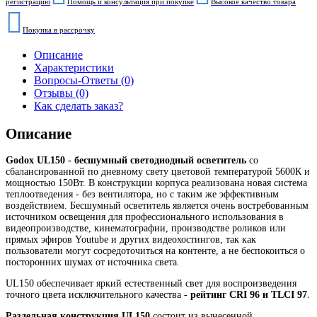
регистрацию
Помощь и консультация при покупке
Высокое качество товара
Покупка в рассрочку
Описание
Характеристики
Вопросы-Ответы (0)
Отзывы (0)
Как сделать заказ?
Описание
Godox UL150 - бесшумный светодиодный осветитель
со
сбалансированной по дневному свету цветовой температурой 5600К и
мощностью 150Вт. В конструкции корпуса реализована новая система
теплоотведения - без вентилятора, но с таким же эффективным
воздействием. Бесшумный осветитель является очень востребованным
источником освещения для профессионального использования в
видеопроизводстве, кинематографии, производстве роликов или
прямых эфиров Youtube и других видеохостингов, так как
пользователи могут сосредоточиться на контенте, а не беспокоиться о
посторонних шумах от источника света.
UL150 обеспечивает яркий естественный свет для воспроизведения
точного цвета исключительного качества -
рейтинг CRI 96 и TLCI 97
.
Раздельная конструкция UL150
состоит из вынесенной