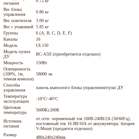
0.72 кг
питания
Вес блока
0.86 кг
управления
Вес осветителя
3.09 кг
Вес с упаковкой
5.85 кг
Группы
6 (A, B, C, D, E, F)
Каналы
16
Модель
UL150
Модель пульта
RC-A5II (приобретается отдельно)
ДУ
Мощность
150Вт
Освещенность
(100%, 1м,
58000 лк
темная комната)
Способы
панель выносного блока управления/пульт ДУ
управления
Температура
-10°C~40°C
эксплуатации
Цветовая
5600К±200К
температура
от сети: переменный ток 100В-240В/2А (50/60Гц),
Источник
постоянный ток 16.8В/10А от аккумулятора: батарея
питания
V-Mount (продается отдельно)
Размер
480х240х240мм