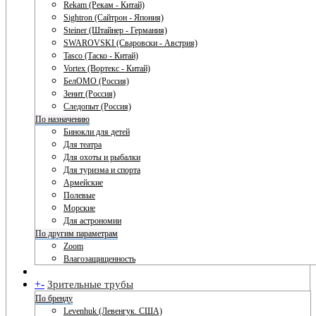
Rekam (Рекам - Китай)
Sightron (Сайтрон - Япония)
Steiner (Штайнер - Германия)
SWAROVSKI (Сваровски - Австрия)
Tasco (Таско - Китай)
Vortex (Вортекс - Китай)
БелОМО (Россия)
Зенит (Россия)
Следопыт (Россия)
По назначению
Бинокли для детей
Для театра
Для охоты и рыбалки
Для туризма и спорта
Армейские
Полевые
Морские
Для астрономии
По другим параметрам
Zoom
Влагозащищенность
+
-
Зрительные трубы
По бренду
Levenhuk (Левенгук. США)