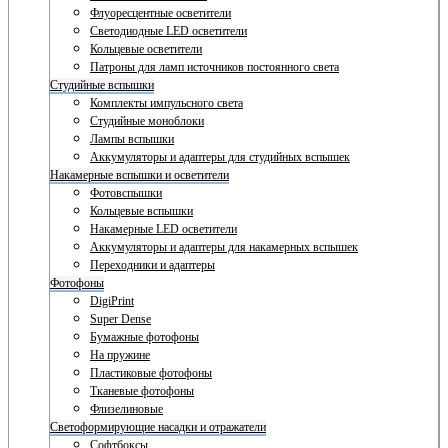
Флуоресцентные осветители
Светодиодные LED осветители
Кольцевые осветители
Патроны для ламп источников постоянного света
Студийные вспышки
Комплекты импульсного света
Студийные моноблоки
Лампы вспышки
Аккумуляторы и адаптеры для студийных вспышек
Накамерные вспышки и осветители
Фотовспышки
Кольцевые вспышки
Накамерные LED осветители
Аккумуляторы и адаптеры для накамерных вспышек
Переходники и адаптеры
Фотофоны
DigiPrint
Super Dense
Бумажные фотофоны
На пружине
Пластиковые фотофоны
Тканевые фотофоны
Флизелиновые
Светоформирующие насадки и отражатели
Софтбоксы