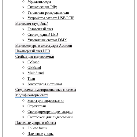
Мультивьюеры
Сигнализация Tally
Усилители-распределители
Устройства захвата USB/PCIE
Видеосвет студийный
Галогенный свет
Светодиодный LED
Управление светом DMX
Видеосендеры и аксессуары Accsoon
Накамерный свет LED
Стойки для видеосъемки
C-Stand
GBStand
MultiStand
Titan
Аксессуары к стойкам
Стедикамы и моторизованные системы
Модификаторы света
Зонты для видеосъемки
Отражатели
Светоформирующие насадки
Софтбоксы для видеосъемки
Плечевые упоры и обвесы
Follow focus
Плечевые упоры