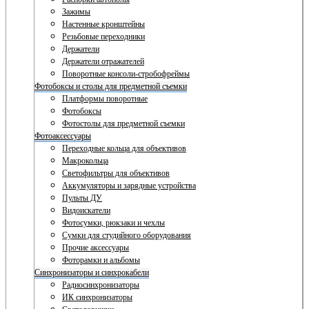
Зажимы
Настенные кронштейны
Резьбовые переходники
Держатели
Держатели отражателей
Поворотные консоли-стробофреймы
Фотобоксы и столы для предметной съемки
Платформы поворотные
Фотобоксы
Фотостолы для предметной съемки
Фотоаксессуары
Переходные кольца для объективов
Макрокольца
Светофильтры для объективов
Аккумуляторы и зарядные устройства
Пульты ДУ
Видоискатели
Фотосумки, рюкзаки и чехлы
Сумки для студийного оборудования
Прочие аксессуары
Фоторамки и альбомы
Синхронизаторы и синхрокабели
Радиосинхронизаторы
ИК синхронизаторы