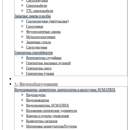
Светоловушки
Синхрокабели
TTL синхрокабели
Запасные лампы и колбы
Газоразрядные (импульсные)
Галогенные
Флуоресцентные лампы
Металлогалогенные
Защитные стекла
Светодиодные
Генераторы спецэффектов
Вентиляторы студийные
Генераторы мыльных пузырей
Генераторы снега
Генераторы тумана
+
-
Видеооборудование
Видеомикшеры, конвертеры, контроллеры и аксессуары AVMATRIX
Видеокодеры
Видеомикшеры
Видеомониторы AVMATRIX
Волоконно-оптические удлинители
Камеры и пульты управления
Конвертеры сигналов
Матричные коммутаторы/Роутеры