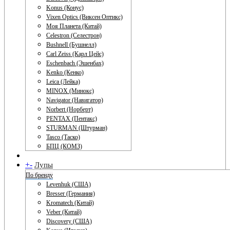
Konus (Конус)
Vixen Optics (Виксен Оптикс)
Моя Планета (Китай)
Celestron (Селестрон)
Bushnell (Бушнелл)
Carl Zeiss (Карл Цейс)
Eschenbach (Эшенбах)
Kenko (Кенко)
Leica (Лейка)
MINOX (Минокс)
Navigator (Навигатор)
Norbert (Норберт)
PENTAX (Пентакс)
STURMAN (Штурман)
Tasco (Таско)
БПЦ (КОМЗ)
+
-
Лупы
По бренду
Levenhuk (США)
Bresser (Германия)
Kromatech (Китай)
Veber (Китай)
Discovery (США)