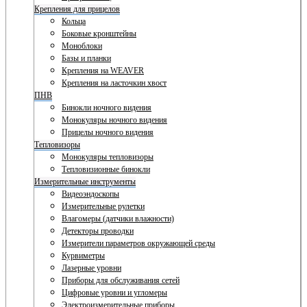
Крепления для прицелов
Кольца
Боковые кронштейны
Моноблоки
Базы и планки
Крепления на WEAVER
Крепления на ласточкин хвост
ПНВ
Бинокли ночного видения
Монокуляры ночного видения
Прицелы ночного видения
Тепловизоры
Монокуляры тепловизоры
Тепловизионные бинокли
Измерительные инструменты
Видеоэндоскопы
Измерительные рулетки
Влагомеры (датчики влажности)
Детекторы проводки
Измерители параметров окружающей среды
Курвиметры
Лазерные уровни
Приборы для обслуживания сетей
Цифровые уровни и угломеры
Электроизмерительные приборы