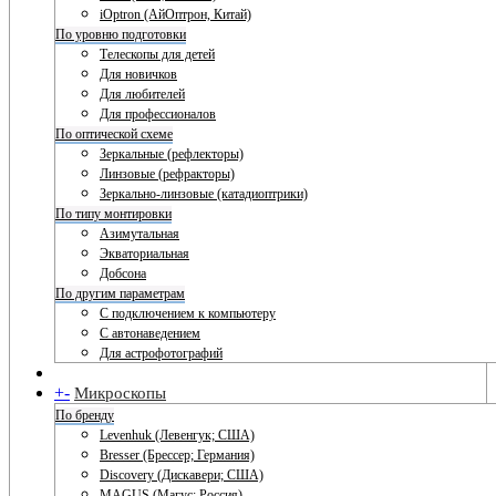
iOptron (АйОптрон, Китай)
По уровню подготовки
Телескопы для детей
Для новичков
Для любителей
Для профессионалов
По оптической схеме
Зеркальные (рефлекторы)
Линзовые (рефракторы)
Зеркально-линзовые (катадиоптрики)
По типу монтировки
Азимутальная
Экваториальная
Добсона
По другим параметрам
С подключением к компьютеру
С автонаведением
Для астрофотографий
+
-
Микроскопы
По бренду
Levenhuk (Левенгук; США)
Bresser (Брессер; Германия)
Discovery (Дискавери; США)
MAGUS (Магус; Россия)