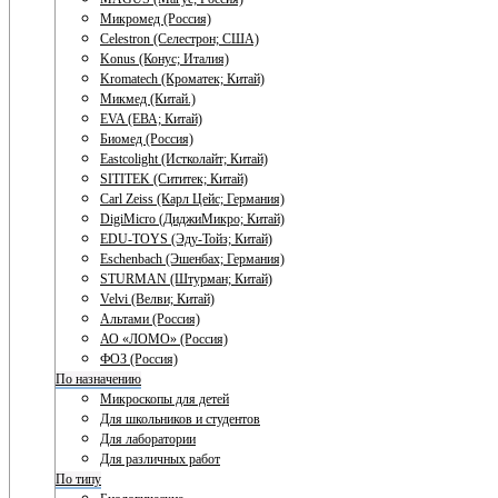
Микромед (Россия)
Celestron (Селестрон; США)
Konus (Конус; Италия)
Kromatech (Кроматек; Китай)
Микмед (Китай.)
EVA (ЕВА; Китай)
Биомед (Россия)
Eastcolight (Истколайт; Китай)
SITITEK (Сититек; Китай)
Carl Zeiss (Карл Цейс; Германия)
DigiMicro (ДиджиМикро; Китай)
EDU-TOYS (Эду-Тойз; Китай)
Eschenbach (Эшенбах; Германия)
STURMAN (Штурман; Китай)
Velvi (Велви; Китай)
Альтами (Россия)
АО «ЛОМО» (Россия)
ФОЗ (Россия)
По назначению
Микроскопы для детей
Для школьников и студентов
Для лаборатории
Для различных работ
По типу