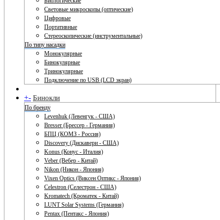
Биологические
Световые микроскопы (оптические)
Цифровые
Портативные
Стереоскопические (инструментальные)
По типу насадки
Монокулярные
Бинокулярные
Тринокулярные
Подключение по USB (LCD экран)
+
-
Бинокли
По бренду
Levenhuk (Левенгук - США)
Bresser (Брессер - Германия)
БПЦ (КОМЗ - Россия)
Discovery (Дискавери - США)
Konus (Конус - Италия)
Veber (Вебер - Китай)
Nikon (Никон - Япония)
Vixen Optics (Виксен Оптикс - Япония)
Celestron (Селестрон - США)
Kromatech (Кроматек - Китай)
LUNT Solar Systems (Германия)
Pentax (Пентакс - Япония)