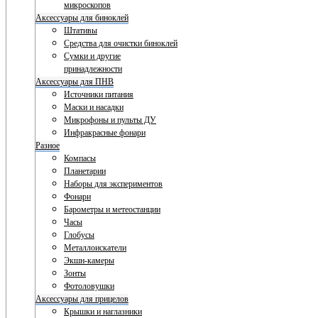
микроскопов
Аксессуары для биноклей
Штативы
Средства для очистки биноклей
Сумки и другие
принадлежности
Аксессуары для ПНВ
Источники питания
Маски и насадки
Микрофоны и пульты ДУ
Инфракрасные фонари
Разное
Компасы
Планетарии
Наборы для экспериментов
Фонари
Барометры и метеостанции
Часы
Глобусы
Металлоискатели
Экшн-камеры
Зонты
Фотоловушки
Аксессуары для прицелов
Крышки и наглазники