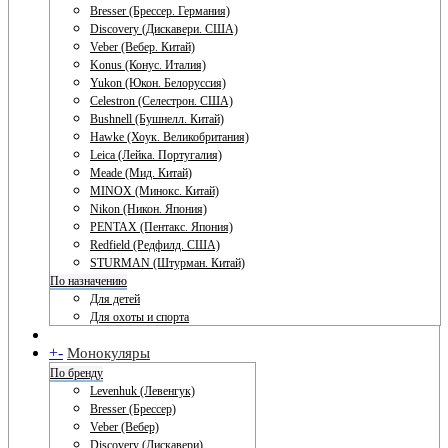
Bresser (Брессер. Германия)
Discovery (Дискавери. США)
Veber (Вебер. Китай)
Konus (Конус. Италия)
Yukon (Юкон. Белоруссия)
Celestron (Селестрон. США)
Bushnell (Бушнелл. Китай)
Hawke (Хоук. Великобритания)
Leica (Лейка. Португалия)
Meade (Мид. Китай)
MINOX (Минокс. Китай)
Nikon (Никон. Япония)
PENTAX (Пентакс. Япония)
Redfield (Редфилд. США)
STURMAN (Штурман. Китай)
По назначению
Для детей
Для охоты и спорта
+
-
Монокуляры
По бренду
Levenhuk (Левенгук)
Bresser (Брессер)
Veber (Вебер)
Discovery (Дискавери)