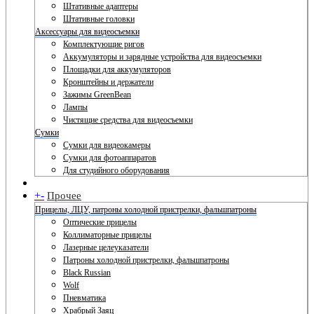
Штативные адаптеры
Штативные головки
Аксессуары для видеосъемки
Комплектующие ригов
Аккумуляторы и зарядные устройства для видеосъемки
Площадки для аккумуляторов
Кронштейны и держатели
Зажимы GreenBean
Лампы
Чистящие средства для видеосъемки
Сумки
Сумки для видеокамеры
Сумки для фотоаппаратов
Для студийного оборудования
+
-
Прочее
Прицелы, ЛЦУ, патроны холодной пристрелки, фальшпатроны
Оптические прицелы
Коллиматорные прицелы
Лазерные целеуказатели
Патроны холодной пристрелки, фальшпатроны
Black Russian
Wolf
Пневматика
Храбрый Заяц