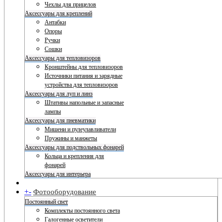
Чехлы для прицелов
Аксессуары для креплений
Антабки
Опоры
Ручки
Сошки
Аксессуары для тепловизоров
Кронштейны для тепловизоров
Источники питания и зарядные
устройства для тепловизоров
Аксессуары для луп и линз
Штативы напольные и запасные
лампы
Аксессуары для пневматики
Мишени и пулеулавливатели
Пружины и манжеты
Аксессуары для подствольных фонарей
Кольца и крепления для
фонарей
Аксессуары для интерьера
+
-
Фотооборудование
Постоянный свет
Комплекты постоянного света
Галогенные осветители