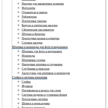
Насадки для накамерных вспышек
Фотозонты
Отражатели и панели
Рефлекторы
Портретные тарелки
Конусы и оптические насадки
Сферические рассеиватели
Шторки и фильтры
Переходные кольца и адаптеры
Сотовые насадки
Штативы и моноподы для фото и видеокамер
Штативы для фото и видеокамер
Моноподы
Штативные головы
Наплечные штативы и стедикамы
Струбцины и присоски
Аксессуары для штативов и моноподов
Стойки и системы крепления
Стойки
Журавли
Противовесы и колеса для стоек
Системы подъема и установки фонов
Потолочные системы
Штанги и перекладины
Распорки автополы