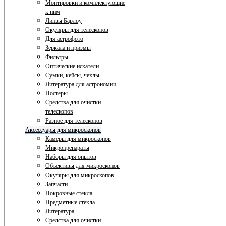
Монтировки и комплектующие
к ним
Линзы Барлоу
Окуляры для телескопов
Для астрофото
Зеркала и призмы
Фильтры
Оптические искатели
Сумки, кейсы, чехлы
Литература для астрономии
Постеры
Средства для очистки
телескопов
Разное для телескопов
Аксессуары для микроскопов
Камеры для микроскопов
Микропрепараты
Наборы для опытов
Объективы для микроскопов
Окуляры для микроскопов
Запчасти
Покровные стекла
Предметные стекла
Литература
Средства для очистки