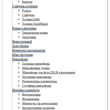
Брекеты
Слайдеры и тележки
Рельсы
Слайдеры
Тележки Dolly
Тележки TrackMaster
Краны и автогрипы
Операторские краны
Автогрипы
Фоны хромакей
Телесуфлеры
Мониторы и видоискатели
iMate продукция
Микрофоны
Головные микрофоны
Микрофонные удочки
Микрофоны для фото DSLR и видеокамер
Петличные микрофоны
Радиосистемы и конвертеры
Студийные микрофоны
Штативы и моноподы
Видеоштативы
Фотоштативы
Моноподы для видеосъемки
Быстросъемные площадки