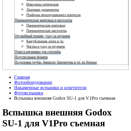
Нивелиры оптические
Лазерные дальномеры
Приборы неразрушающего контроля
Пневматические винтовки и пистолеты
Пневматические винтовки
Пневматические пистолеты
Оружейный тюнинг, уход за оружием
Камуфляжная лента и др.
Чистка и уход за оружием
Очки и наушники для стрельбы
Подствольные фонари
Подзорные трубы, бинокли, барометры и др. из бронзы
Главная
Фотооборудование
Накамерные вспышки и осветители
Фотовспышки
Вспышка внешняя Godox SU-1 для V1Pro съемная
Вспышка внешняя Godox
SU-1 для V1Pro съемная