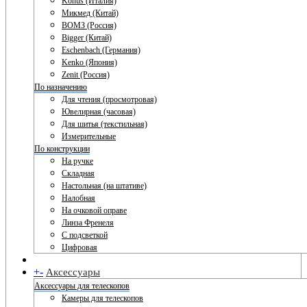
Konus (Италия)
Микмед (Китай)
ВОМЗ (Россия)
Bigger (Китай)
Eschenbach (Германия)
Kenko (Япония)
Zenit (Россия)
По назначению
Для чтения (просмотровая)
Ювелирная (часовая)
Для шитья (текстильная)
Измерительные
По конструкции
На ручке
Складная
Настольная (на штативе)
Налобная
На очковой оправе
Линза Френеля
С подсветкой
Цифровая
+
-
Аксессуары
Аксессуары для телескопов
Камеры для телескопов