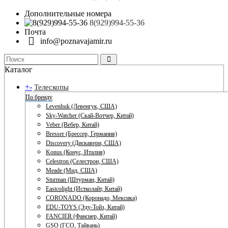
Дополнительные номера
8(929)994-55-36
Почта
info@poznavajamir.ru
Каталог
+
-
Телескопы
По бренду
Levenhuk (Левенгук, США)
Sky-Watcher (Скай-Вотчер, Китай)
Veber (Вебер, Китай)
Bresser (Брессер, Германия)
Discovery (Дискавери, США)
Konus (Конус, Италия)
Celestron (Селестрон, США)
Meade (Мид, США)
Sturman (Штурман, Китай)
Eastcolight (Истколайт, Китай)
CORONADO (Коронадо, Мексика)
EDU-TOYS (Эду-Тойз, Китай)
FANCIER (Фансиер, Китай)
GSO (ГСО, Тайвань)