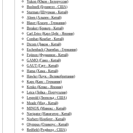
Yukon (Юкон - Белоруссия)
Bushnell (Бушнелл - США)
Sturman (Штурман - Китай)
Alpen (Альпен - Китай)
Blaser (Блазер - Германия)
Breaker (Брикер - Китай)
Carl Zeiss (Карл Цейс - Япония)
Combat (Комбат - Китай)
Dicom (Диком - Китай)
Eschenbach (Эшенбах - Германия)
Fujinon (Фуджинон - Китай)
GAMO (Гамо - Китай)
GAUT (Гаут - Китай)
Hama (Хама - Китай)
Hawke (Хоук - Великобритания)
Kaps (Капс - Германия)
Kenko (Кенко - Япония)
Leica (Лейка - Португалия)
Leupold (Люпольд - США)
Meade (Мид - Китай)
MINOX (Минокс - Китай)
Navigator (Навигатор - Китай)
Norbert (Норберт - Китай)
Olympus (Олимпус - Китай)
Redfield (Редфилд - США)