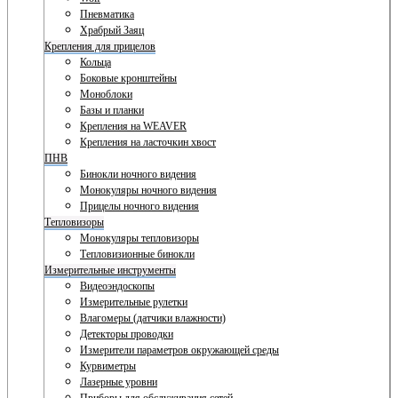
Пневматика
Храбрый Заяц
Крепления для прицелов
Кольца
Боковые кронштейны
Моноблоки
Базы и планки
Крепления на WEAVER
Крепления на ласточкин хвост
ПНВ
Бинокли ночного видения
Монокуляры ночного видения
Прицелы ночного видения
Тепловизоры
Монокуляры тепловизоры
Тепловизионные бинокли
Измерительные инструменты
Видеоэндоскопы
Измерительные рулетки
Влагомеры (датчики влажности)
Детекторы проводки
Измерители параметров окружающей среды
Курвиметры
Лазерные уровни