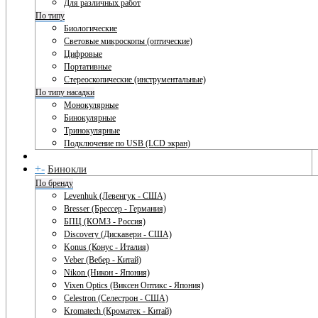
Для различных работ
По типу
Биологические
Световые микроскопы (оптические)
Цифровые
Портативные
Стереоскопические (инструментальные)
По типу насадки
Монокулярные
Бинокулярные
Тринокулярные
Подключение по USB (LCD экран)
+
-
Бинокли
По бренду
Levenhuk (Левенгук - США)
Bresser (Брессер - Германия)
БПЦ (КОМЗ - Россия)
Discovery (Дискавери - США)
Konus (Конус - Италия)
Veber (Вебер - Китай)
Nikon (Никон - Япония)
Vixen Optics (Виксен Оптикс - Япония)
Celestron (Селестрон - США)
Kromatech (Кроматек - Китай)