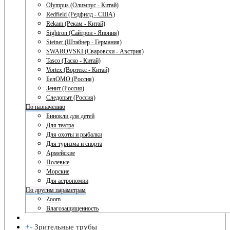
Olympus (Олимпус - Китай)
Redfield (Редфилд - США)
Rekam (Рекам - Китай)
Sightron (Сайтрон - Япония)
Steiner (Штайнер - Германия)
SWAROVSKI (Сваровски - Австрия)
Tasco (Таско - Китай)
Vortex (Вортекс - Китай)
БелОМО (Россия)
Зенит (Россия)
Следопыт (Россия)
По назначению
Бинокли для детей
Для театра
Для охоты и рыбалки
Для туризма и спорта
Армейские
Полевые
Морские
Для астрономии
По другим параметрам
Zoom
Влагозащищенность
+
-
Зрительные трубы