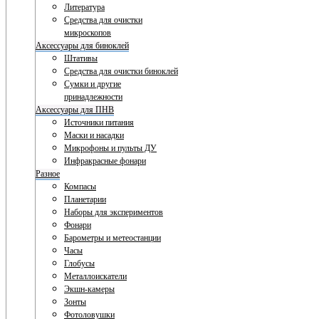
Литература
Средства для очистки
микроскопов
Аксессуары для биноклей
Штативы
Средства для очистки биноклей
Сумки и другие
принадлежности
Аксессуары для ПНВ
Источники питания
Маски и насадки
Микрофоны и пульты ДУ
Инфракрасные фонари
Разное
Компасы
Планетарии
Наборы для экспериментов
Фонари
Барометры и метеостанции
Часы
Глобусы
Металлоискатели
Экшн-камеры
Зонты
Фотоловушки