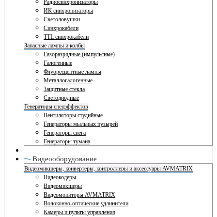
Радиосинхронизаторы
ИК синхронизаторы
Светоловушки
Синхрокабели
TTL синхрокабели
Запасные лампы и колбы
Газоразрядные (импульсные)
Галогенные
Флуоресцентные лампы
Металлогалогенные
Защитные стекла
Светодиодные
Генераторы спецэффектов
Вентиляторы студийные
Генераторы мыльных пузырей
Генераторы снега
Генераторы тумана
+
-
Видеооборудование
Видеомикшеры, конвертеры, контроллеры и аксессуары AVMATRIX
Видеокодеры
Видеомикшеры
Видеомониторы AVMATRIX
Волоконно-оптические удлинители
Камеры и пульты управления