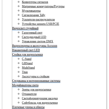
Конвертеры сигналов
Матричные коммутаторы/Роутеры
Мультивьюеры
Сигнализация Tally
Усилители-распределители
Устройства захвата USB/PCIE
Видеосвет студийный
Галогенный свет
Светодиодный LED
Управление светом DMX
Видеосендеры и аксессуары Accsoon
Накамерный свет LED
Стойки для видеосъемки
C-Stand
GBStand
MultiStand
Titan
Аксессуары к стойкам
Стедикамы и моторизованные системы
Модификаторы света
Зонты для видеосъемки
Отражатели
Светоформирующие насадки
Софтбоксы для видеосъемки
Плечевые упоры и обвесы