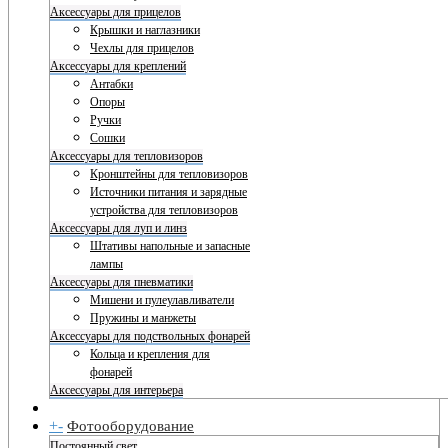
Аксессуары для прицелов
Крышки и наглазники
Чехлы для прицелов
Аксессуары для креплений
Антабки
Опоры
Ручки
Сошки
Аксессуары для тепловизоров
Кронштейны для тепловизоров
Источники питания и зарядные
устройства для тепловизоров
Аксессуары для луп и линз
Штативы напольные и запасные
лампы
Аксессуары для пневматики
Мишени и пулеулавливатели
Пружины и манжеты
Аксессуары для подствольных фонарей
Кольца и крепления для
фонарей
Аксессуары для интерьера
+
-
Фотооборудование
Постоянный свет