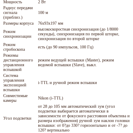
Мощность
2 Вт
Радиус передачи
сигнала
100 м
(приблиз.)
Размеры корпуса
76х93х197 мм
высокоскоростная синхронизация (до 1/8000
Режим
секунды), синхронизация по первой шторке,
синхронизации
синхронизация по второй шторке
Режим
есть (до 90 импульсов, 100 Гц)
стробоскопа
Режимы
дистанционного
режим ведущей вспышки (Master), режим
управления
ведомой вспышки (Slave), выкл.
вспышкой
Система
управления
i-TTL и ручной режим вспышки
экспозицией
вспышки
Совместимые
Nikon (i-TTL)
камеры
от 28 до 105 мм автоматический зум (угол
подсветки выбирается автоматически в
зависимости от фокусного расстояния объектива и
Угол подсветки
размера изображения) ручной зум наклон головки
вспышки: от 0?до 330? горизонтально и от -7? до
120? вертикально