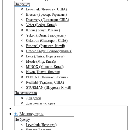
По бренду
Levenhuk (Левенгук. США)
Bresser (Брессер. Германия)
Discovery (Дискавери. США)
Veber (Вебер. Китай)
Konus (Конус. Италия)
Yukon (Юкон. Белоруссия)
Celestron (Селестрон. США)
Bushnell (Бушнелл. Китай)
Hawke (Хоук. Великобритания)
Leica (Лейка. Португалия)
Meade (Мид. Китай)
MINOX (Минокс. Китай)
Nikon (Никон. Япония)
PENTAX (Пентакс. Япония)
Redfield (Редфилд. США)
STURMAN (Штурман. Китай)
По назначению
Для детей
Для охоты и спорта
+
-
Монокуляры
По бренду
Levenhuk (Левенгук)