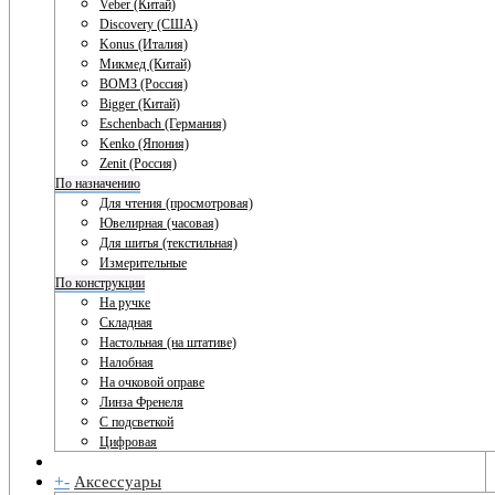
Veber (Китай)
Discovery (США)
Konus (Италия)
Микмед (Китай)
ВОМЗ (Россия)
Bigger (Китай)
Eschenbach (Германия)
Kenko (Япония)
Zenit (Россия)
По назначению
Для чтения (просмотровая)
Ювелирная (часовая)
Для шитья (текстильная)
Измерительные
По конструкции
На ручке
Складная
Настольная (на штативе)
Налобная
На очковой оправе
Линза Френеля
С подсветкой
Цифровая
+
-
Аксессуары