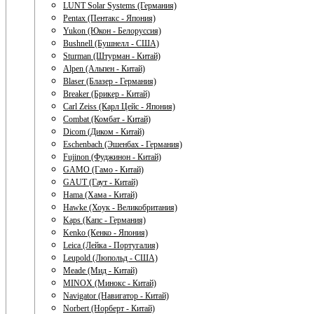
LUNT Solar Systems (Германия)
Pentax (Пентакс - Япония)
Yukon (Юкон - Белоруссия)
Bushnell (Бушнелл - США)
Sturman (Штурман - Китай)
Alpen (Альпен - Китай)
Blaser (Блазер - Германия)
Breaker (Брикер - Китай)
Carl Zeiss (Карл Цейс - Япония)
Combat (Комбат - Китай)
Dicom (Диком - Китай)
Eschenbach (Эшенбах - Германия)
Fujinon (Фуджинон - Китай)
GAMO (Гамо - Китай)
GAUT (Гаут - Китай)
Hama (Хама - Китай)
Hawke (Хоук - Великобритания)
Kaps (Капс - Германия)
Kenko (Кенко - Япония)
Leica (Лейка - Португалия)
Leupold (Люпольд - США)
Meade (Мид - Китай)
MINOX (Минокс - Китай)
Navigator (Навигатор - Китай)
Norbert (Норберт - Китай)