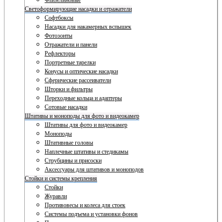
Флизелиновые
Светоформирующие насадки и отражатели
Софтбоксы
Насадки для накамерных вспышек
Фотозонты
Отражатели и панели
Рефлекторы
Портретные тарелки
Конусы и оптические насадки
Сферические рассеиватели
Шторки и фильтры
Переходные кольца и адаптеры
Сотовые насадки
Штативы и моноподы для фото и видеокамер
Штативы для фото и видеокамер
Моноподы
Штативные головы
Наплечные штативы и стедикамы
Струбцины и присоски
Аксессуары для штативов и моноподов
Стойки и системы крепления
Стойки
Журавли
Противовесы и колеса для стоек
Системы подъема и установки фонов