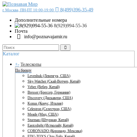
8(499)396-35-49
г. Москва, ПН-ПТ 10:00-19:00
Дополнительные номера
8(929)994-55-36
Почта
info@poznavajamir.ru
Каталог
+
-
Телескопы
По бренду
Levenhuk (Левенгук, США)
Sky-Watcher (Скай-Вотчер, Китай)
Veber (Вебер, Китай)
Bresser (Брессер, Германия)
Discovery (Дискавери, США)
Konus (Конус, Италия)
Celestron (Селестрон, США)
Meade (Мид, США)
Sturman (Штурман, Китай)
Eastcolight (Истколайт, Китай)
CORONADO (Коронадо, Мексика)
EDU-TOYS (Эду-Тойз, Китай)