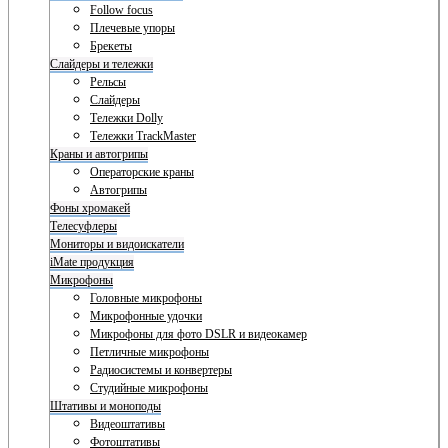
Follow focus
Плечевые упоры
Брекеты
Слайдеры и тележки
Рельсы
Слайдеры
Тележки Dolly
Тележки TrackMaster
Краны и автогрипы
Операторские краны
Автогрипы
Фоны хромакей
Телесуфлеры
Мониторы и видоискатели
iMate продукция
Микрофоны
Головные микрофоны
Микрофонные удочки
Микрофоны для фото DSLR и видеокамер
Петличные микрофоны
Радиосистемы и конвертеры
Студийные микрофоны
Штативы и моноподы
Видеоштативы
Фотоштативы