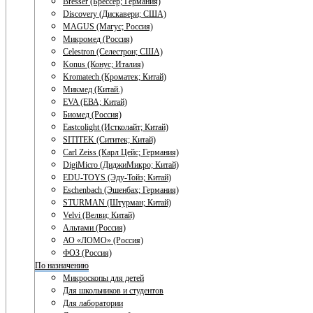
Bresser (Брессер; Германия)
Discovery (Дискавери; США)
MAGUS (Магус; Россия)
Микромед (Россия)
Celestron (Селестрон; США)
Konus (Конус; Италия)
Kromatech (Кроматек; Китай)
Микмед (Китай.)
EVA (ЕВА; Китай)
Биомед (Россия)
Eastcolight (Истколайт; Китай)
SITITEK (Сититек; Китай)
Carl Zeiss (Карл Цейс; Германия)
DigiMicro (ДиджиМикро; Китай)
EDU-TOYS (Эду-Тойз; Китай)
Eschenbach (Эшенбах; Германия)
STURMAN (Штурман; Китай)
Velvi (Велви; Китай)
Альтами (Россия)
АО «ЛОМО» (Россия)
ФОЗ (Россия)
По назначению
Микроскопы для детей
Для школьников и студентов
Для лаборатории