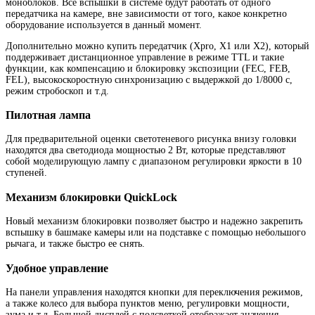
моноблоков. Все вспышки в системе будут работать от одного
передатчика на камере, вне зависимости от того, какое конкретно
оборудование используется в данный момент.
Дополнительно можно купить передатчик (Xpro, X1 или X2), который
поддерживает дистанционное управление в режиме TTL и такие
функции, как компенсацию и блокировку экспозиции (FEC, FEB,
FEL), высокоскоростную синхронизацию с выдержкой до 1/8000 с,
режим стробоскоп и т.д.
Пилотная лампа
Для предварительной оценки светотеневого рисунка внизу головки
находятся два светодиода мощностью 2 Вт, которые представляют
собой моделирующую лампу с диапазоном регулировки яркости в 10
ступеней.
Механизм блокировки QuickLock
Новый механизм блокировки позволяет быстро и надежно закрепить
вспышку в башмаке камеры или на подставке с помощью небольшого
рычага, и также быстро ее снять.
Удобное управление
На панели управления находятся кнопки для переключения режимов,
а также колесо для выбора пунктов меню, регулировки мощности,
зума и т.д. Большой дисплей с подсветкой отображает значения