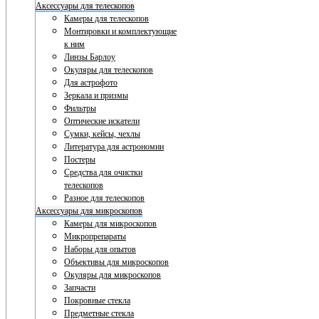
Аксессуары для телескопов
Камеры для телескопов
Монтировки и комплектующие
к ним
Линзы Барлоу
Окуляры для телескопов
Для астрофото
Зеркала и призмы
Фильтры
Оптические искатели
Сумки, кейсы, чехлы
Литература для астрономии
Постеры
Средства для очистки
телескопов
Разное для телескопов
Аксессуары для микроскопов
Камеры для микроскопов
Микропрепараты
Наборы для опытов
Объективы для микроскопов
Окуляры для микроскопов
Запчасти
Покровные стекла
Предметные стекла