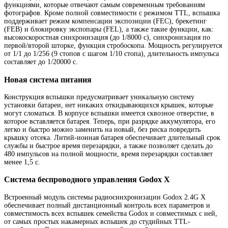
функциями, которые отвечают самым современным требованиям
фотографов. Кроме полной совместимости с режимом TTL, вспышка
поддерживает режим компенсации экспозиции (FEC), брекетинг
(FEB) и блокировку экспопары (FEL), а также такие функции, как:
высокоскоростная синхронизация (до 1/8000 с), синхронизация по
первой/второй шторке, функция стробоскопа. Мощность регулируется
от 1/1 до 1/256 (9 стопов с шагом 1/10 стопа), длительность импульса
составляет до 1/20000 с.
Новая система питания
Конструкция вспышки предусматривает уникальную систему
установки батареи, нет никаких откидывающихся крышек, которые
могут сломаться. В корпусе вспышки имеется сквозное отверстие, в
которое вставляется батарея. Теперь, при разрядке аккумулятора, его
легко и быстро можно заменить на новый, без риска повредить
крышку отсека. Литий-ионная батарея обеспечивает длительный срок
службы и быстрое время перезарядки, а также позволяет сделать до
480 импульсов на полной мощности, время перезарядки составляет
менее 1,5 с.
Система беспроводного управления Godox X
Встроенный модуль системы радиосинхронизации Godox 2.4G X
обеспечивает полный дистанционный контроль всех параметров и
совместимость всех вспышек семейства Godox и совместимых с ней,
от самых простых накамерных вспышек до студийных TTL-