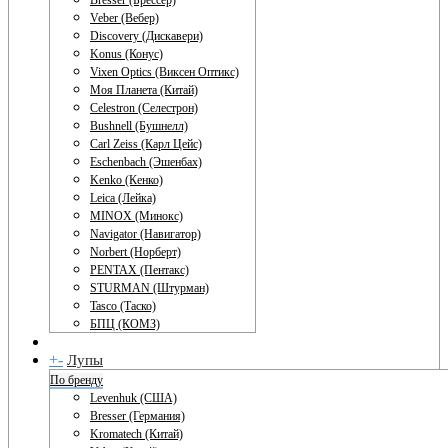
Bresser (Брессер)
Veber (Вебер)
Discovery (Дискавери)
Konus (Конус)
Vixen Optics (Виксен Оптикс)
Моя Планета (Китай)
Celestron (Селестрон)
Bushnell (Бушнелл)
Carl Zeiss (Карл Цейс)
Eschenbach (Эшенбах)
Kenko (Кенко)
Leica (Лейка)
MINOX (Минокс)
Navigator (Навигатор)
Norbert (Норберт)
PENTAX (Пентакс)
STURMAN (Штурман)
Tasco (Таско)
БПЦ (КОМЗ)
+
-
Лупы
По бренду
Levenhuk (США)
Bresser (Германия)
Kromatech (Китай)