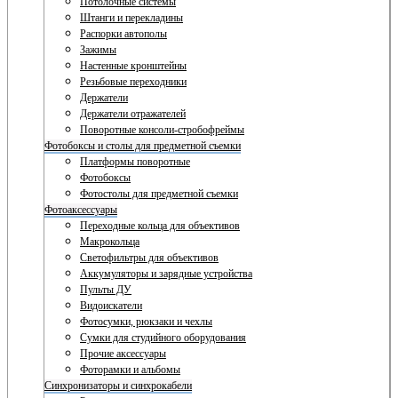
Потолочные системы
Штанги и перекладины
Распорки автополы
Зажимы
Настенные кронштейны
Резьбовые переходники
Держатели
Держатели отражателей
Поворотные консоли-стробофреймы
Фотобоксы и столы для предметной съемки
Платформы поворотные
Фотобоксы
Фотостолы для предметной съемки
Фотоаксессуары
Переходные кольца для объективов
Макрокольца
Светофильтры для объективов
Аккумуляторы и зарядные устройства
Пульты ДУ
Видоискатели
Фотосумки, рюкзаки и чехлы
Сумки для студийного оборудования
Прочие аксессуары
Фоторамки и альбомы
Синхронизаторы и синхрокабели