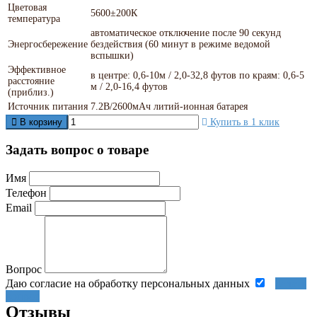
Цветовая
5600±200К
температура
автоматическое отключение после 90 секунд
Энергосбережение
бездействия (60 минут в режиме ведомой
вспышки)
Эффективное
в центре: 0,6-10м / 2,0-32,8 футов по краям: 0,6-5
расстояние
м / 2,0-16,4 футов
(приблиз.)
Источник питания
7.2В/2600мАч литий-ионная батарея
В корзину
Купить в 1 клик
Задать вопрос о товаре
Имя
Телефон
Email
Вопрос
Даю согласие на обработку персональных данных
Задать
вопрос
Отзывы