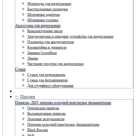
Моноподы для видеосъемки
Быстросъемные площадки
Штативные адаптеры
Штативные головки
Аксессуары для видеосъемки
Комплектующие ригов
Аккумуляторы и зарядные устройства для видеосъемки
Площадки для аккумуляторов
Кронштейны и держатели
Зажимы GreenBean
Лампы
Чистящие средства для видеосъемки
Сумки
Сумки для видеокамеры
Сумки для фотоаппаратов
Для студийного оборудования
+
-
Прочее
Прицелы, ЛЦУ, патроны холодной пристрелки, фальшпатроны
Оптические прицелы
Коллиматорные прицелы
Лазерные целеуказатели
Патроны холодной пристрелки, фальшпатроны
Black Russian
Wolf