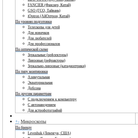
FANCIER (Фансиер, Китай)
GSO (ГСО, Тайвань)
iOptron (АйОптрон, Китай)
По уровню подготовки
Телескопы для детей
Для новичков
Для любителей
Для профессионалов
По оптической схеме
Зеркальные (рефлекторы)
Линзовые (рефракторы)
Зеркально-линзовые (катадиоптрики)
По типу монтировки
Азимутальная
Экваториальная
Добсона
По другим параметрам
С подключением к компьютеру
С автонаведением
Для астрофотографий
+
-
Микроскопы
По бренду
Levenhuk (Левенгук; США)