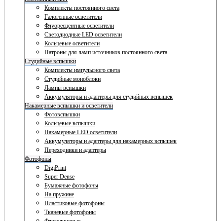
Комплекты постоянного света
Галогенные осветители
Флуоресцентные осветители
Светодиодные LED осветители
Кольцевые осветители
Патроны для ламп источников постоянного света
Студийные вспышки
Комплекты импульсного света
Студийные моноблоки
Лампы вспышки
Аккумуляторы и адаптеры для студийных вспышек
Накамерные вспышки и осветители
Фотовспышки
Кольцевые вспышки
Накамерные LED осветители
Аккумуляторы и адаптеры для накамерных вспышек
Переходники и адаптеры
Фотофоны
DigiPrint
Super Dense
Бумажные фотофоны
На пружине
Пластиковые фотофоны
Тканевые фотофоны