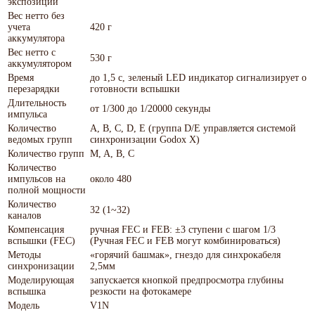
экспозиции
Вес нетто без
учета
420 г
аккумулятора
Вес нетто с
530 г
аккумулятором
Время
до 1,5 с, зеленый LED индикатор сигнализирует о
перезарядки
готовности вспышки
Длительность
от 1/300 до 1/20000 секунды
импульса
Количество
A, B, C, D, E (группа D/E управляется системой
ведомых групп
синхронизации Godox X)
Количество групп
M, A, B, C
Количество
импульсов на
около 480
полной мощности
Количество
32 (1~32)
каналов
Компенсация
ручная FEC и FEB: ±3 ступени с шагом 1/3
вспышки (FEC)
(Ручная FEC и FEB могут комбинироваться)
Методы
«горячий башмак», гнездо для синхрокабеля
синхронизации
2,5мм
Моделирующая
запускается кнопкой предпросмотра глубины
вспышка
резкости на фотокамере
Модель
V1N