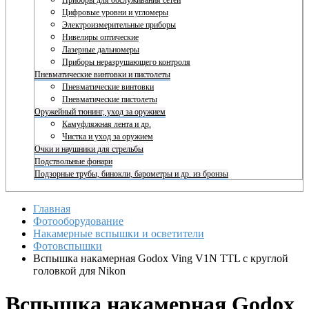
Приборы для обслуживания сетей
Цифровые уровни и угломеры
Электроизмерительные приборы
Нивелиры оптические
Лазерные дальномеры
Приборы неразрушающего контроля
Пневматические винтовки и пистолеты
Пневматические винтовки
Пневматические пистолеты
Оружейный тюнинг, уход за оружием
Камуфляжная лента и др.
Чистка и уход за оружием
Очки и наушники для стрельбы
Подствольные фонари
Подзорные трубы, бинокли, барометры и др. из бронзы
Главная
Фотооборудование
Накамерные вспышки и осветители
Фотовспышки
Вспышка накамерная Godox Ving V1N TTL с круглой
головкой для Nikon
Вспышка накамерная Godox