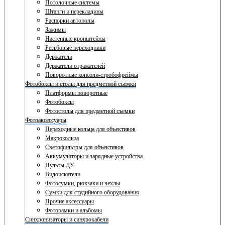
Потолочные системы
Штанги и перекладины
Распорки автополы
Зажимы
Настенные кронштейны
Резьбовые переходники
Держатели
Держатели отражателей
Поворотные консоли-стробофреймы
Фотобоксы и столы для предметной съемки
Платформы поворотные
Фотобоксы
Фотостолы для предметной съемки
Фотоаксессуары
Переходные кольца для объективов
Макрокольца
Светофильтры для объективов
Аккумуляторы и зарядные устройства
Пульты ДУ
Видоискатели
Фотосумки, рюкзаки и чехлы
Сумки для студийного оборудования
Прочие аксессуары
Фоторамки и альбомы
Синхронизаторы и синхрокабели