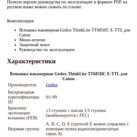
Полную версию руководства по эксплуатации в формате PDF на
русском языке можно скачать по ссылке.
Комплектация
Вспышка накамерная Godox ThinkLite TT685IIC E-TTL для
Canon
Мини-штатив
Защитный чехол
Руководство по эксплуатации
Характеристики
Вспышка накамерная Godox ThinkLite TT685IIC E-TTL для
Canon
Производитель:
Godox
Беспроводные
идентификаторы
01~99
ID
Брекетинг
±3 ступени с шагом 1/3 ступени
экспозиции
(комбинируется с FEC)
вспышки (FEB)
A, B, C, D, E (группой E можно управлять с
Ведомые группы
помощью пульта-радиосинхронизатора
серии X)