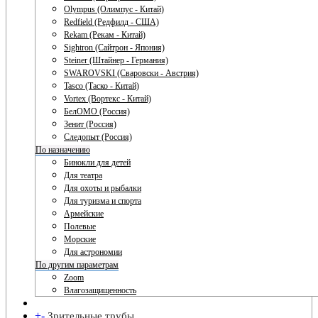
Olympus (Олимпус - Китай)
Redfield (Редфилд - США)
Rekam (Рекам - Китай)
Sightron (Сайтрон - Япония)
Steiner (Штайнер - Германия)
SWAROVSKI (Сваровски - Австрия)
Tasco (Таско - Китай)
Vortex (Вортекс - Китай)
БелОМО (Россия)
Зенит (Россия)
Следопыт (Россия)
По назначению
Бинокли для детей
Для театра
Для охоты и рыбалки
Для туризма и спорта
Армейские
Полевые
Морские
Для астрономии
По другим параметрам
Zoom
Влагозащищенность
+
-
Зрительные трубы