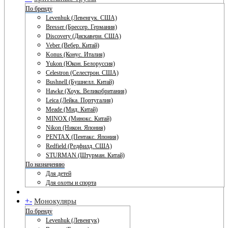
По бренду
Levenhuk (Левенгук. США)
Bresser (Брессер. Германия)
Discovery (Дискавери. США)
Veber (Вебер. Китай)
Konus (Конус. Италия)
Yukon (Юкон. Белоруссия)
Celestron (Селестрон. США)
Bushnell (Бушнелл. Китай)
Hawke (Хоук. Великобритания)
Leica (Лейка. Португалия)
Meade (Мид. Китай)
MINOX (Минокс. Китай)
Nikon (Никон. Япония)
PENTAX (Пентакс. Япония)
Redfield (Редфилд. США)
STURMAN (Штурман. Китай)
По назначению
Для детей
Для охоты и спорта
+
-
Монокуляры
По бренду
Levenhuk (Левенгук)