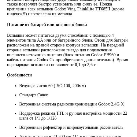
также позволяет быстро установить или снять её. Ножка
крепления всех вспышек Godox Ving ThinkLite TT685II (кроме
индекса S) изготовлена из металла.
Питание от батарей или внешнего блока
Вспышка может питаться двумя способами: с помощью 4
элементов типа АА или от батарейного блока. Отсек для батарей
расположен на правой стороне корпуса вспышки. На передней
стороне вспышки расположено гнездо для подключения
внешнего источника питания (блок питания Godox PB960 и
кабель питания Godox Cx приобретаются дополнительно). Время
перезарядки вспышки составляет от 0,1 до 2,6 с.
Особенности
Ведущее число 60 (ISO 100, 200мм)
Стандарт Canon
Встроенная система радиосинхронизации Godox 2.4G X
Поддержка режима TTL и ручная настройка мощности 22
шага от 1/1 до 1/128
Встроенный рефлектор и широкоугольный рассеиватель
Автозум головки 20-200 мм (14 мм с широкоугольным