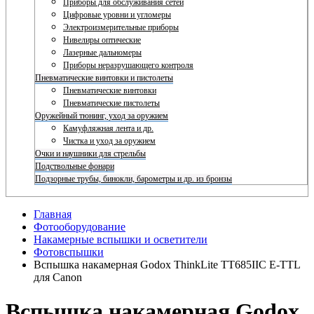
Приборы для обслуживания сетей
Цифровые уровни и угломеры
Электроизмерительные приборы
Нивелиры оптические
Лазерные дальномеры
Приборы неразрушающего контроля
Пневматические винтовки и пистолеты
Пневматические винтовки
Пневматические пистолеты
Оружейный тюнинг, уход за оружием
Камуфляжная лента и др.
Чистка и уход за оружием
Очки и наушники для стрельбы
Подствольные фонари
Подзорные трубы, бинокли, барометры и др. из бронзы
Главная
Фотооборудование
Накамерные вспышки и осветители
Фотовспышки
Вспышка накамерная Godox ThinkLite TT685IIC E-TTL
для Canon
Вспышка накамерная Godox