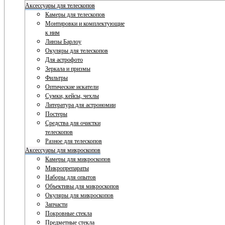
Аксессуары для телескопов
Камеры для телескопов
Монтировки и комплектующие
к ним
Линзы Барлоу
Окуляры для телескопов
Для астрофото
Зеркала и призмы
Фильтры
Оптические искатели
Сумки, кейсы, чехлы
Литература для астрономии
Постеры
Средства для очистки
телескопов
Разное для телескопов
Аксессуары для микроскопов
Камеры для микроскопов
Микропрепараты
Наборы для опытов
Объективы для микроскопов
Окуляры для микроскопов
Запчасти
Покровные стекла
Предметные стекла