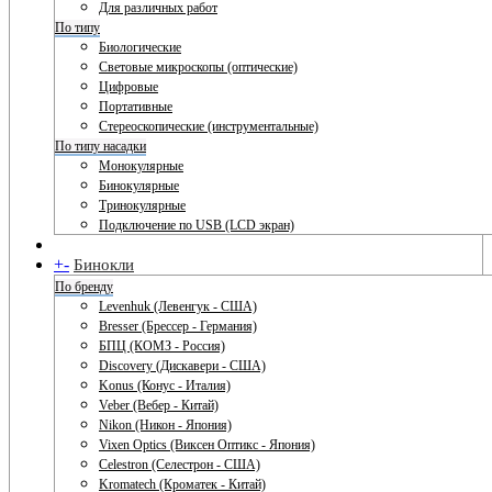
Для различных работ
По типу
Биологические
Световые микроскопы (оптические)
Цифровые
Портативные
Стереоскопические (инструментальные)
По типу насадки
Монокулярные
Бинокулярные
Тринокулярные
Подключение по USB (LCD экран)
+
-
Бинокли
По бренду
Levenhuk (Левенгук - США)
Bresser (Брессер - Германия)
БПЦ (КОМЗ - Россия)
Discovery (Дискавери - США)
Konus (Конус - Италия)
Veber (Вебер - Китай)
Nikon (Никон - Япония)
Vixen Optics (Виксен Оптикс - Япония)
Celestron (Селестрон - США)
Kromatech (Кроматек - Китай)