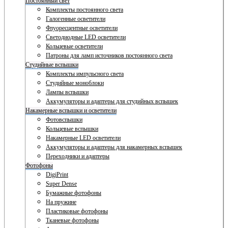
Постоянный свет
Комплекты постоянного света
Галогенные осветители
Флуоресцентные осветители
Светодиодные LED осветители
Кольцевые осветители
Патроны для ламп источников постоянного света
Студийные вспышки
Комплекты импульсного света
Студийные моноблоки
Лампы вспышки
Аккумуляторы и адаптеры для студийных вспышек
Накамерные вспышки и осветители
Фотовспышки
Кольцевые вспышки
Накамерные LED осветители
Аккумуляторы и адаптеры для накамерных вспышек
Переходники и адаптеры
Фотофоны
DigiPrint
Super Dense
Бумажные фотофоны
На пружине
Пластиковые фотофоны
Тканевые фотофоны