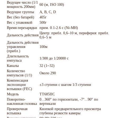
Ведущее число (1/1
60 (м, ISO 100)
мощность 200мм)
Ведущие группы
A, B, C, D
Вес (без батарей)
405г
Вес с упаковкой
500г
Время перезарядки
прим. 0.1-2.6 с (Ni-MH)
Центр: прибл. 0,6–10 м, периферия: прибл.
Дальность действия
0,6–5 м
Дальность действия
управления
100м
(прибл.)
Длительность
1/300 до 1/20000 с
импульса
Каналы
32 (1~32)
Количество
Около 290
импульсов (1/1)
Компенсация
экспозиции
±3 ступени с шагом 1/3 ступени
вспышки (FEC)
Модель
TT685IIC
Поворотно-
0...360° по горизонтали, -7°...90° по
наклонная головка
вертикали
Проверочная
Кнопкой предварительного просмотра
вспышка
глубины резкости камеры