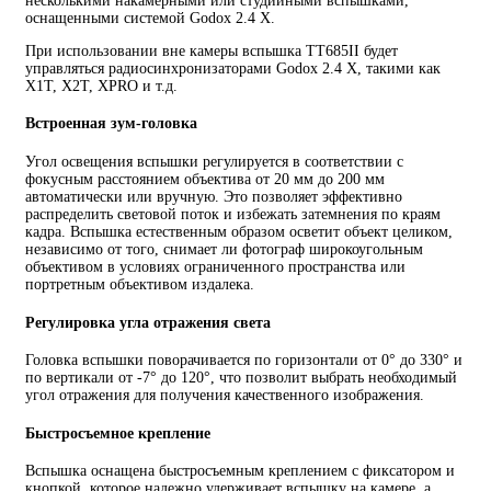
несколькими накамерными или студийными вспышками,
оснащенными системой Godox 2.4 X.
При использовании вне камеры вспышка TT685II будет
управляться радиосинхронизаторами Godox 2.4 X, такими как
X1T, X2T, XPRO и т.д.
Встроенная зум-головка
Угол освещения вспышки регулируется в соответствии с
фокусным расстоянием объектива от 20 мм до 200 мм
автоматически или вручную. Это позволяет эффективно
распределить световой поток и избежать затемнения по краям
кадра. Вспышка естественным образом осветит объект целиком,
независимо от того, снимает ли фотограф широкоугольным
объективом в условиях ограниченного пространства или
портретным объективом издалека.
Регулировка угла отражения света
Головка вспышки поворачивается по горизонтали от 0° до 330° и
по вертикали от -7° до 120°, что позволит выбрать необходимый
угол отражения для получения качественного изображения.
Быстросъемное крепление
Вспышка оснащена быстросъемным креплением с фиксатором и
кнопкой, которое надежно удерживает вспышку на камере, а