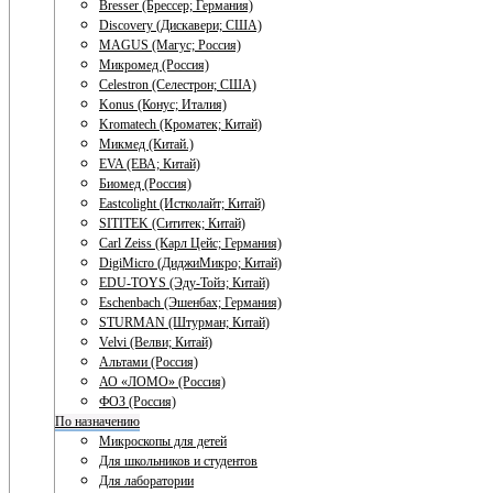
Bresser (Брессер; Германия)
Discovery (Дискавери; США)
MAGUS (Магус; Россия)
Микромед (Россия)
Celestron (Селестрон; США)
Konus (Конус; Италия)
Kromatech (Кроматек; Китай)
Микмед (Китай.)
EVA (ЕВА; Китай)
Биомед (Россия)
Eastcolight (Истколайт; Китай)
SITITEK (Сититек; Китай)
Carl Zeiss (Карл Цейс; Германия)
DigiMicro (ДиджиМикро; Китай)
EDU-TOYS (Эду-Тойз; Китай)
Eschenbach (Эшенбах; Германия)
STURMAN (Штурман; Китай)
Velvi (Велви; Китай)
Альтами (Россия)
АО «ЛОМО» (Россия)
ФОЗ (Россия)
По назначению
Микроскопы для детей
Для школьников и студентов
Для лаборатории