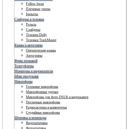
Follow focus
Плечевые упоры
Брекеты
Слайдеры и тележки
Рельсы
Слайдеры
Тележки Dolly
Тележки TrackMaster
Краны и автогрипы
Операторские краны
Автогрипы
Фоны хромакей
Телесуфлеры
Мониторы и видоискатели
iMate продукция
Микрофоны
Головные микрофоны
Микрофонные удочки
Микрофоны для фото DSLR и видеокамер
Петличные микрофоны
Радиосистемы и конвертеры
Студийные микрофоны
Штативы и моноподы
Видеоштативы
Фотоштативы