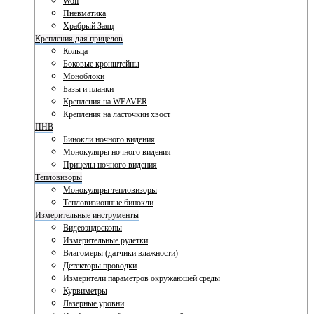
Wolf
Пневматика
Храбрый Заяц
Крепления для прицелов
Кольца
Боковые кронштейны
Моноблоки
Базы и планки
Крепления на WEAVER
Крепления на ласточкин хвост
ПНВ
Бинокли ночного видения
Монокуляры ночного видения
Прицелы ночного видения
Тепловизоры
Монокуляры тепловизоры
Тепловизионные бинокли
Измерительные инструменты
Видеоэндоскопы
Измерительные рулетки
Влагомеры (датчики влажности)
Детекторы проводки
Измерители параметров окружающей среды
Курвиметры
Лазерные уровни