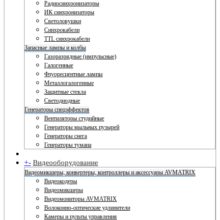
Радиосинхронизаторы
ИК синхронизаторы
Светоловушки
Синхрокабели
TTL синхрокабели
Запасные лампы и колбы
Газоразрядные (импульсные)
Галогенные
Флуоресцентные лампы
Металлогалогенные
Защитные стекла
Светодиодные
Генераторы спецэффектов
Вентиляторы студийные
Генераторы мыльных пузырей
Генераторы снега
Генераторы тумана
+
-
Видеооборудование
Видеомикшеры, конвертеры, контроллеры и аксессуары AVMATRIX
Видеокодеры
Видеомикшеры
Видеомониторы AVMATRIX
Волоконно-оптические удлинители
Камеры и пульты управления