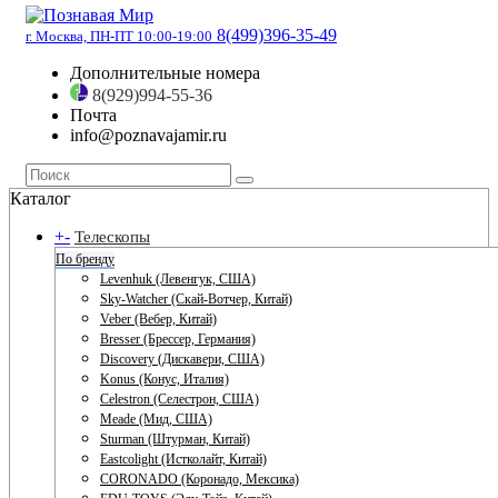
8(499)396-35-49
г. Москва, ПН-ПТ 10:00-19:00
Дополнительные номера
8(929)994-55-36
Почта
info@poznavajamir.ru
Каталог
+
-
Телескопы
По бренду
Levenhuk (Левенгук, США)
Sky-Watcher (Скай-Вотчер, Китай)
Veber (Вебер, Китай)
Bresser (Брессер, Германия)
Discovery (Дискавери, США)
Konus (Конус, Италия)
Celestron (Селестрон, США)
Meade (Мид, США)
Sturman (Штурман, Китай)
Eastcolight (Истколайт, Китай)
CORONADO (Коронадо, Мексика)