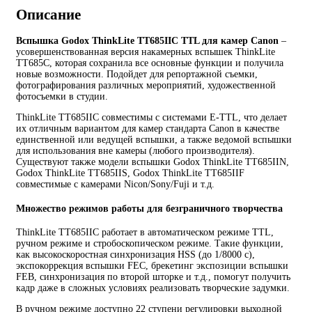
Описание
Вспышка Godox ThinkLite TT685IIC TTL для камер Canon
–
усовершенствованная версия накамерных вспышек ThinkLite
TT685C, которая сохранила все основные функции и получила
новые возможности. Подойдет для репортажной съемки,
фотографирования различных мероприятий, художественной
фотосъемки в студии.
ThinkLite TT685IIC совместимы с системами Е-TTL, что делает
их отличным вариантом для камер стандарта Canon в качестве
единственной или ведущей вспышки, а также ведомой вспышки
для использования вне камеры (любого производителя).
Существуют также модели вспышки Godox ThinkLite TT685IIN,
Godox ThinkLite TT685IIS, Godox ThinkLite TT685IIF
совместимые с камерами Nicon/Sony/Fuji и т.д.
Множество режимов работы для безграничного творчества
ThinkLite TT685IIC работает в автоматическом режиме TTL,
ручном режиме и стробоскопическом режиме. Такие функции,
как высокоскоростная синхронизация HSS (до 1/8000 с),
экспокоррекция вспышки FEC, брекетинг экспозиции вспышки
FEB, синхронизация по второй шторке и т.д., помогут получить
кадр даже в сложных условиях реализовать творческие задумки.
В ручном режиме доступно 22 ступени регулировки выходной