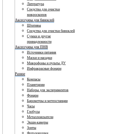
Литература
Средства для очистки
микроскопов
Аксессуары для биноклей
Штативы
Средства для очистки биноклей
Сумки и другие
принадлежности
Аксессуары для ПНВ
Источники питания
Маски и насадки
Микрофоны и пульты ДУ
Инфракрасные фонари
Разное
Компасы
Планетарии
Наборы для экспериментов
Фонари
Барометры и метеостанции
Часы
Глобусы
Металлоискатели
Экшн-камеры
Зонты
Фотоловушки