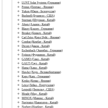
LUNT Solar Systems (Германия)
Pentax (Пентакс - Япония)
Yukon (Юкон - Белоруссия)
Bushnell (Бушнелл - США)
Sturman (Штурман - Китай)
Alpen (Альпен - Китай)
Blaser (Блазер - Германия)
Breaker (Брикер - Китай)
Carl Zeiss (Карл Цейс - Япония)
Combat (Комбат - Китай)
Dicom (Диком - Китай)
Eschenbach (Эшенбах - Германия)
Fujinon (Фуджинон - Китай)
GAMO (Гамо - Китай)
GAUT (Гаут - Китай)
Hama (Хама - Китай)
Hawke (Хоук - Великобритания)
Kaps (Капс - Германия)
Kenko (Кенко - Япония)
Leica (Лейка - Португалия)
Leupold (Люпольд - США)
Meade (Мид - Китай)
MINOX (Минокс - Китай)
Navigator (Навигатор - Китай)
Norbert (Норберт - Китай)