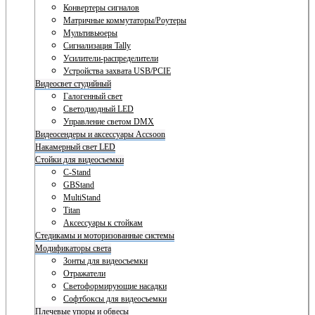
Конвертеры сигналов
Матричные коммутаторы/Роутеры
Мультивьюеры
Сигнализация Tally
Усилители-распределители
Устройства захвата USB/PCIE
Видеосвет студийный
Галогенный свет
Светодиодный LED
Управление светом DMX
Видеосендеры и аксессуары Accsoon
Накамерный свет LED
Стойки для видеосъемки
C-Stand
GBStand
MultiStand
Titan
Аксессуары к стойкам
Стедикамы и моторизованные системы
Модификаторы света
Зонты для видеосъемки
Отражатели
Светоформирующие насадки
Софтбоксы для видеосъемки
Плечевые упоры и обвесы