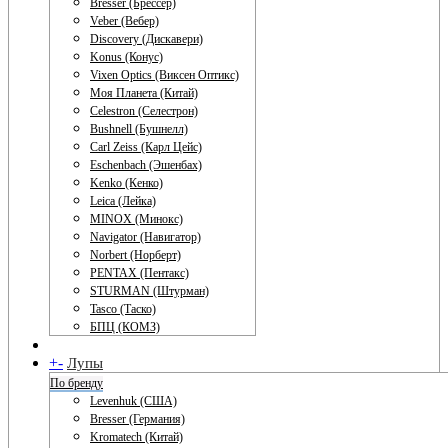
Bresser (Брессер)
Veber (Вебер)
Discovery (Дискавери)
Konus (Конус)
Vixen Optics (Виксен Оптикс)
Моя Планета (Китай)
Celestron (Селестрон)
Bushnell (Бушнелл)
Carl Zeiss (Карл Цейс)
Eschenbach (Эшенбах)
Kenko (Кенко)
Leica (Лейка)
MINOX (Минокс)
Navigator (Навигатор)
Norbert (Норберт)
PENTAX (Пентакс)
STURMAN (Штурман)
Tasco (Таско)
БПЦ (КОМЗ)
+
-
Лупы
По бренду
Levenhuk (США)
Bresser (Германия)
Kromatech (Китай)