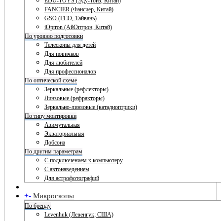
EDU-TOYS (Эду-Тойз, Китай)
FANCIER (Фансиер, Китай)
GSO (ГСО, Тайвань)
iOptron (АйОптрон, Китай)
По уровню подготовки
Телескопы для детей
Для новичков
Для любителей
Для профессионалов
По оптической схеме
Зеркальные (рефлекторы)
Линзовые (рефракторы)
Зеркально-линзовые (катадиоптрики)
По типу монтировки
Азимутальная
Экваториальная
Добсона
По другим параметрам
С подключением к компьютеру
С автонаведением
Для астрофотографий
+
-
Микроскопы
По бренду
Levenhuk (Левенгук; США)