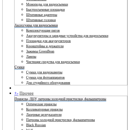
Моноподы для видеосъемки
Быстросъемные площадки
Штативные адаптеры
Штативные головки
Аксессуары для видеосъемки
Комплектующие ригов
Аккумуляторы и зарядные устройства для видеосъемки
Площадки для аккумуляторов
Кронштейны и держатели
Зажимы GreenBean
Лампы
Чистящие средства для видеосъемки
Сумки
Сумки для видеокамеры
Сумки для фотоаппаратов
Для студийного оборудования
+
-
Прочее
Прицелы, ЛЦУ, патроны холодной пристрелки, фальшпатроны
Оптические прицелы
Коллиматорные прицелы
Лазерные целеуказатели
Патроны холодной пристрелки, фальшпатроны
Black Russian