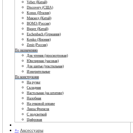
Veber (Китай)
Discovery (США)
Konus (Италия)
Микмед (Китай)
ВОМЗ (Россия)
Bigger (Китай)
Eschenbach (Германия)
Kenko (Япония)
Zenit (Россия)
По назначению
Для чтения (просмотровая)
Ювелирная (часовая)
Для шитья (текстильная)
Измерительные
По конструкции
На ручке
Складная
Настольная (на штативе)
Налобная
На очковой оправе
Линза Френеля
С подсветкой
Цифровая
+
-
Аксессуары