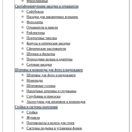
Флизелиновые
Светоформирующие насадки и отражатели
Софтбоксы
Насадки для накамерных вспышек
Фотозонты
Отражатели и панели
Рефлекторы
Портретные тарелки
Конусы и оптические насадки
Сферические рассеиватели
Шторки и фильтры
Переходные кольца и адаптеры
Сотовые насадки
Штативы и моноподы для фото и видеокамер
Штативы для фото и видеокамер
Моноподы
Штативные головы
Наплечные штативы и стедикамы
Струбцины и присоски
Аксессуары для штативов и моноподов
Стойки и системы крепления
Стойки
Журавли
Противовесы и колеса для стоек
Системы подъема и установки фонов