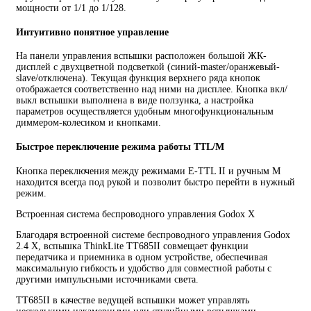
мощности от 1/1 до 1/128.
Интуитивно понятное управление
На панели управления вспышки расположен большой ЖК-
дисплей с двухцветной подсветкой (синий-master/оранжевый-
slave/отключена). Текущая функция верхнего ряда кнопок
отображается соответственно над ними на дисплее. Кнопка вкл/
выкл вспышки выполнена в виде ползунка, а настройка
параметров осуществляется удобным многофункциональным
диммером-колесиком и кнопками.
Быстрое переключение режима работы TTL/M
Кнопка переключения между режимами Е-TTL II и ручным M
находится всегда под рукой и позволит быстро перейти в нужный
режим.
Встроенная система беспроводного управления Godox X
Благодаря встроенной системе беспроводного управления Godox
2.4 X, вспышка ThinkLite TT685II совмещает функции
передатчика и приемника в одном устройстве, обеспечивая
максимальную гибкость и удобство для совместной работы с
другими импульсными источниками света.
TT685II в качестве ведущей вспышки может управлять