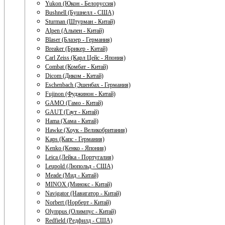
Yukon (Юкон - Белоруссия)
Bushnell (Бушнелл - США)
Sturman (Штурман - Китай)
Alpen (Альпен - Китай)
Blaser (Блазер - Германия)
Breaker (Брикер - Китай)
Carl Zeiss (Карл Цейс - Япония)
Combat (Комбат - Китай)
Dicom (Диком - Китай)
Eschenbach (Эшенбах - Германия)
Fujinon (Фуджинон - Китай)
GAMO (Гамо - Китай)
GAUT (Гаут - Китай)
Hama (Хама - Китай)
Hawke (Хоук - Великобритания)
Kaps (Капс - Германия)
Kenko (Кенко - Япония)
Leica (Лейка - Португалия)
Leupold (Люпольд - США)
Meade (Мид - Китай)
MINOX (Минокс - Китай)
Navigator (Навигатор - Китай)
Norbert (Норберт - Китай)
Olympus (Олимпус - Китай)
Redfield (Редфилд - США)