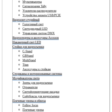
Мультивьюеры
Сигнализация Tally
Усилители-распределители
Устройства захвата USB/PCIE
Видеосвет студийный
Галогенный свет
Светодиодный LED
Управление светом DMX
Видеосендеры и аксессуары Accsoon
Накамерный свет LED
Стойки для видеосъемки
C-Stand
GBStand
MultiStand
Titan
Аксессуары к стойкам
Стедикамы и моторизованные системы
Модификаторы света
Зонты для видеосъемки
Отражатели
Светоформирующие насадки
Софтбоксы для видеосъемки
Плечевые упоры и обвесы
Follow focus
Плечевые упоры