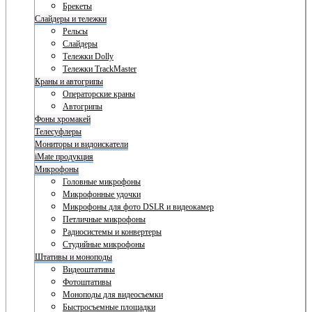
Брекеты
Слайдеры и тележки
Рельсы
Слайдеры
Тележки Dolly
Тележки TrackMaster
Краны и автогрипы
Операторские краны
Автогрипы
Фоны хромакей
Телесуфлеры
Мониторы и видоискатели
iMate продукция
Микрофоны
Головные микрофоны
Микрофонные удочки
Микрофоны для фото DSLR и видеокамер
Петличные микрофоны
Радиосистемы и конвертеры
Студийные микрофоны
Штативы и моноподы
Видеоштативы
Фотоштативы
Моноподы для видеосъемки
Быстросъемные площадки