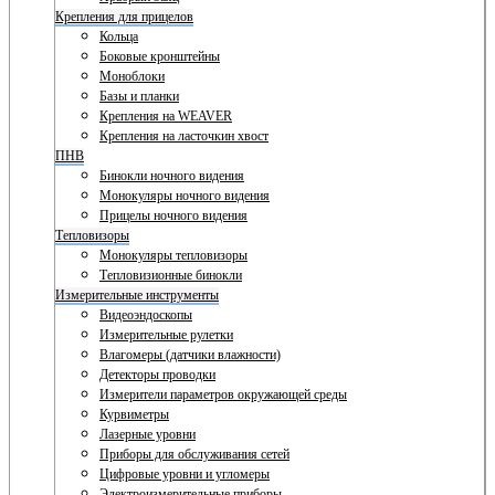
Крепления для прицелов
Кольца
Боковые кронштейны
Моноблоки
Базы и планки
Крепления на WEAVER
Крепления на ласточкин хвост
ПНВ
Бинокли ночного видения
Монокуляры ночного видения
Прицелы ночного видения
Тепловизоры
Монокуляры тепловизоры
Тепловизионные бинокли
Измерительные инструменты
Видеоэндоскопы
Измерительные рулетки
Влагомеры (датчики влажности)
Детекторы проводки
Измерители параметров окружающей среды
Курвиметры
Лазерные уровни
Приборы для обслуживания сетей
Цифровые уровни и угломеры
Электроизмерительные приборы