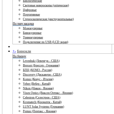
Биологические
Световые микроскопы (оптические)
Цифровые
Портативные
Стереоскопические (инструментальные)
По типу насадки
Монокулярные
Бинокулярные
Тринокулярные
Подключение по USB (LCD экран)
+
-
Бинокли
По бренду
Levenhuk (Левенгук - США)
Bresser (Брессер - Германия)
БПЦ (КОМЗ - Россия)
Discovery (Дискавери - США)
Konus (Конус - Италия)
Veber (Вебер - Китай)
Nikon (Никон - Япония)
Vixen Optics (Виксен Оптикс - Япония)
Celestron (Селестрон - США)
Kromatech (Кроматек - Китай)
LUNT Solar Systems (Германия)
Pentax (Пентакс - Япония)