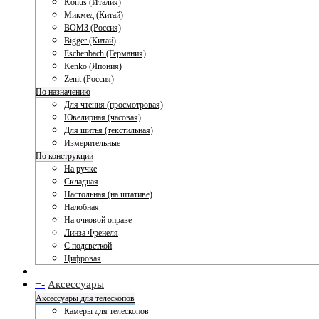
Konus (Италия)
Микмед (Китай)
ВОМЗ (Россия)
Bigger (Китай)
Eschenbach (Германия)
Kenko (Япония)
Zenit (Россия)
По назначению
Для чтения (просмотровая)
Ювелирная (часовая)
Для шитья (текстильная)
Измерительные
По конструкции
На ручке
Складная
Настольная (на штативе)
Налобная
На очковой оправе
Линза Френеля
С подсветкой
Цифровая
+
-
Аксессуары
Аксессуары для телескопов
Камеры для телескопов