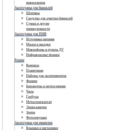
микроскопов
Аксессуары для биноклей
Штативы
Средства для очистки биноклей
Сумки и другие
принадлежности
Аксессуары для ПНВ
Источники питания
Маски и насадки
Микрофоны и пульты ДУ
Инфракрасные фонари
Разное
Компасы
Планетарии
Наборы для экспериментов
Фонари
Барометры и метеостанции
Часы
Глобусы
Металлоискатели
Экшн-камеры
Зонты
Фотоловушки
Аксессуары для прицелов
Крышки и наглазники