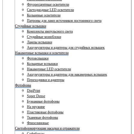
Флуоресцентные осветители
Светодиодные LED осветители
Кольцевые осветители
Патроны для ламп источников постоянного света
Студийные вспышки
Комплекты импульсного света
Студийные моноблоки
Лампы вспышки
Аккумуляторы и адаптеры для студийных вспышек
Накамерные вспышки и осветители
Фотовспышки
Кольцевые вспышки
Накамерные LED осветители
Аккумуляторы и адаптеры для накамерных вспышек
Переходники и адаптеры
Фотофоны
DigiPrint
Super Dense
Бумажные фотофоны
На пружине
Пластиковые фотофоны
Тканевые фотофоны
Флизелиновые
Светоформирующие насадки и отражатели
Софтбоксы