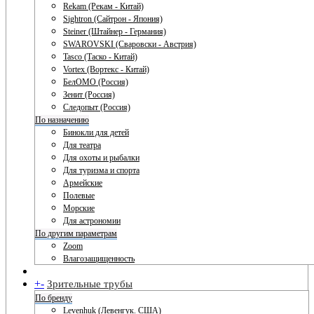
Rekam (Рекам - Китай)
Sightron (Сайтрон - Япония)
Steiner (Штайнер - Германия)
SWAROVSKI (Сваровски - Австрия)
Tasco (Таско - Китай)
Vortex (Вортекс - Китай)
БелОМО (Россия)
Зенит (Россия)
Следопыт (Россия)
По назначению
Бинокли для детей
Для театра
Для охоты и рыбалки
Для туризма и спорта
Армейские
Полевые
Морские
Для астрономии
По другим параметрам
Zoom
Влагозащищенность
+
-
Зрительные трубы
По бренду
Levenhuk (Левенгук. США)