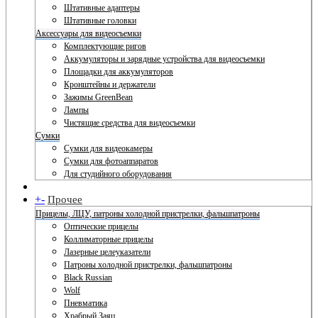
Штативные адаптеры
Штативные головки
Аксессуары для видеосъемки
Комплектующие ригов
Аккумуляторы и зарядные устройства для видеосъемки
Площадки для аккумуляторов
Кронштейны и держатели
Зажимы GreenBean
Лампы
Чистящие средства для видеосъемки
Сумки
Сумки для видеокамеры
Сумки для фотоаппаратов
Для студийного оборудования
+
-
Прочее
Прицелы, ЛЦУ, патроны холодной пристрелки, фальшпатроны
Оптические прицелы
Коллиматорные прицелы
Лазерные целеуказатели
Патроны холодной пристрелки, фальшпатроны
Black Russian
Wolf
Пневматика
Храбрый Заяц