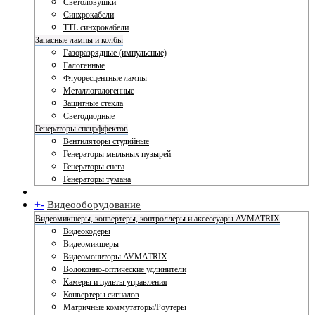
Светоловушки
Синхрокабели
TTL синхрокабели
Запасные лампы и колбы
Газоразрядные (импульсные)
Галогенные
Флуоресцентные лампы
Металлогалогенные
Защитные стекла
Светодиодные
Генераторы спецэффектов
Вентиляторы студийные
Генераторы мыльных пузырей
Генераторы снега
Генераторы тумана
+
-
Видеооборудование
Видеомикшеры, конвертеры, контроллеры и аксессуары AVMATRIX
Видеокодеры
Видеомикшеры
Видеомониторы AVMATRIX
Волоконно-оптические удлинители
Камеры и пульты управления
Конвертеры сигналов
Матричные коммутаторы/Роутеры