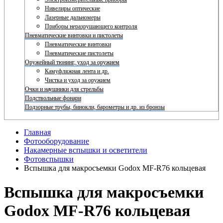
Нивелиры оптические
Лазерные дальномеры
Приборы неразрушающего контроля
Пневматические винтовки и пистолеты
Пневматические винтовки
Пневматические пистолеты
Оружейный тюнинг, уход за оружием
Камуфляжная лента и др.
Чистка и уход за оружием
Очки и наушники для стрельбы
Подствольные фонари
Подзорные трубы, бинокли, барометры и др. из бронзы
Главная
Фотооборудование
Накамерные вспышки и осветители
Фотовспышки
Вспышка для макросъемки Godox MF-R76 кольцевая
Вспышка для макросъемки
Godox MF-R76 кольцевая