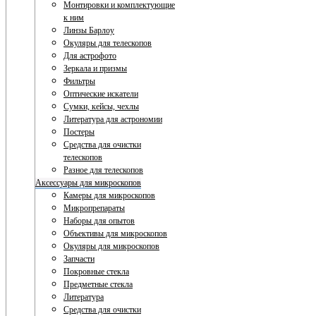
Монтировки и комплектующие
к ним
Линзы Барлоу
Окуляры для телескопов
Для астрофото
Зеркала и призмы
Фильтры
Оптические искатели
Сумки, кейсы, чехлы
Литература для астрономии
Постеры
Средства для очистки
телескопов
Разное для телескопов
Аксессуары для микроскопов
Камеры для микроскопов
Микропрепараты
Наборы для опытов
Объективы для микроскопов
Окуляры для микроскопов
Запчасти
Покровные стекла
Предметные стекла
Литература
Средства для очистки