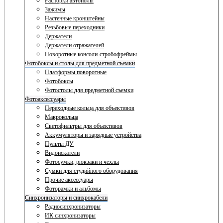
Распорки автополы
Зажимы
Настенные кронштейны
Резьбовые переходники
Держатели
Держатели отражателей
Поворотные консоли-стробофреймы
Фотобоксы и столы для предметной съемки
Платформы поворотные
Фотобоксы
Фотостолы для предметной съемки
Фотоаксессуары
Переходные кольца для объективов
Макрокольца
Светофильтры для объективов
Аккумуляторы и зарядные устройства
Пульты ДУ
Видоискатели
Фотосумки, рюкзаки и чехлы
Сумки для студийного оборудования
Прочие аксессуары
Фоторамки и альбомы
Синхронизаторы и синхрокабели
Радиосинхронизаторы
ИК синхронизаторы