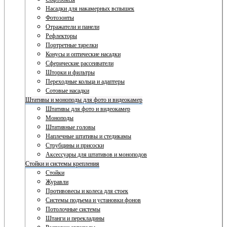
Насадки для накамерных вспышек
Фотозонты
Отражатели и панели
Рефлекторы
Портретные тарелки
Конусы и оптические насадки
Сферические рассеиватели
Шторки и фильтры
Переходные кольца и адаптеры
Сотовые насадки
Штативы и моноподы для фото и видеокамер
Штативы для фото и видеокамер
Моноподы
Штативные головы
Наплечные штативы и стедикамы
Струбцины и присоски
Аксессуары для штативов и моноподов
Стойки и системы крепления
Стойки
Журавли
Противовесы и колеса для стоек
Системы подъема и установки фонов
Потолочные системы
Штанги и перекладины