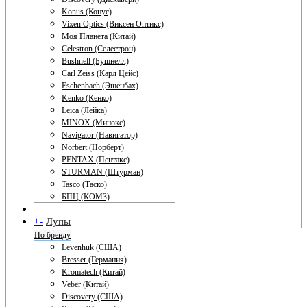
Konus (Конус)
Vixen Optics (Виксен Оптикс)
Моя Планета (Китай)
Celestron (Селестрон)
Bushnell (Бушнелл)
Carl Zeiss (Карл Цейс)
Eschenbach (Эшенбах)
Kenko (Кенко)
Leica (Лейка)
MINOX (Минокс)
Navigator (Навигатор)
Norbert (Норберт)
PENTAX (Пентакс)
STURMAN (Штурман)
Tasco (Таско)
БПЦ (КОМЗ)
+
-
Лупы
По бренду
Levenhuk (США)
Bresser (Германия)
Kromatech (Китай)
Veber (Китай)
Discovery (США)