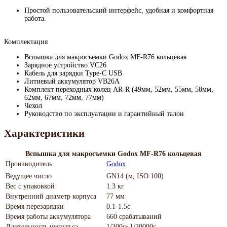
Простой пользовательский интерфейс, удобная и комфортная
работа.
Комплектация
Вспышка для макросъемки Godox MF-R76 кольцевая
Зарядное устройство VC26
Кабель для зарядки Type-C USB
Литиевый аккумулятор VB26A
Комплект переходных колец AR-R (49мм, 52мм, 55мм, 58мм,
62мм, 67мм, 72мм, 77мм)
Чехол
Руководство по эксплуатации и гарантийный талон
Характеристики
Вспышка для макросъемки Godox MF-R76 кольцевая
Производитель:
Godox
Ведущее число
GN14 (м, ISO 100)
Вес с упаковкой
1.3 кг
Внутренний диаметр корпуса
77 мм
Время перезарядки
0.1-1.5с
Время работы аккумулятора
660 срабатываний
Длительность импульса
1/300с~1/20000с