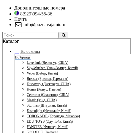
Дополнительные номера
8(929)994-55-36
Почта
info@poznavajamir.ru
Каталог
+
-
Телескопы
По бренду
Levenhuk (Левенгук, США)
Sky-Watcher (Скай-Вотчер, Китай)
Veber (Вебер, Китай)
Bresser (Брессер, Германия)
Discovery (Дискавери, США)
Konus (Конус, Италия)
Celestron (Селестрон, США)
Meade (Мид, США)
Sturman (Штурман, Китай)
Eastcolight (Истколайт, Китай)
CORONADO (Коронадо, Мексика)
EDU-TOYS (Эду-Тойз, Китай)
FANCIER (Фансиер, Китай)
GSO (ГСО, Тайвань)