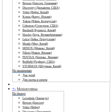
Bresser (Брессер. Германия)
Discovery (Дискавери. США)
Veber (Вебер. Китай)
Konus (Конус. Италия)
Yukon (Юкон. Белоруссия)
Celestron (Селестрон. США)
Bushnell (Бушнелл. Китай)
Hawke (Хоук. Великобритания)
Leica (Лейка. Португалия)
Meade (Мид. Китай)
MINOX (Минокс. Китай)
Nikon (Никон. Япония)
PENTAX (Пентакс. Япония)
Redfield (Редфилд. США)
STURMAN (Штурман. Китай)
По назначению
Для детей
Для охоты и спорта
+
-
Монокуляры
По бренду
Levenhuk (Левенгук)
Bresser (Брессер)
Veber (Вебер)
Discovery (Дискавери)