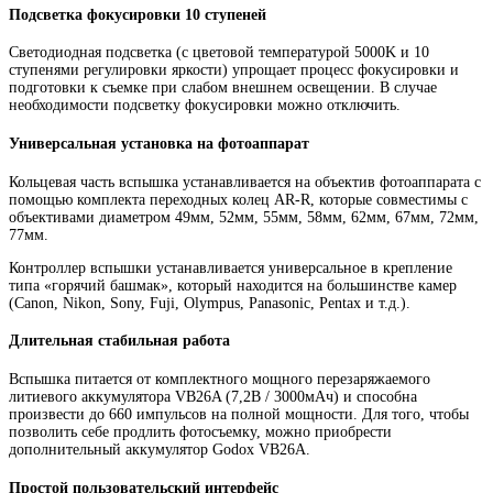
Подсветка фокусировки 10 ступеней
Светодиодная подсветка (с цветовой температурой 5000K и 10
ступенями регулировки яркости) упрощает процесс фокусировки и
подготовки к съемке при слабом внешнем освещении. В случае
необходимости подсветку фокусировки можно отключить.
Универсальная установка на фотоаппарат
Кольцевая часть вспышка устанавливается на объектив фотоаппарата с
помощью комплекта переходных колец AR-R, которые совместимы с
объективами диаметром 49мм, 52мм, 55мм, 58мм, 62мм, 67мм, 72мм,
77мм.
Контроллер вспышки устанавливается универсальное в крепление
типа «горячий башмак», который находится на большинстве камер
(Canon, Nikon, Sony, Fuji, Olympus, Panasonic, Pentax и т.д.).
Длительная стабильная работа
Вспышка питается от комплектного мощного перезаряжаемого
литиевого аккумулятора VB26A (7,2В / 3000мАч) и способна
произвести до 660 импульсов на полной мощности. Для того, чтобы
позволить себе продлить фотосъемку, можно приобрести
дополнительный аккумулятор Godox VB26A.
Простой пользовательский интерфейс