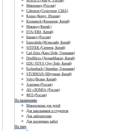
MAGUS (Магус; Россия)
Микромед (Россия)
Celestron (Селестрон; США)
Konus (Конус; Италия)
Kromatech (Кроматек; Китай)
Микмед (Китай.)
EVA (ЕВА; Китай)
Биомед (Россия)
Eastcolight (Истколайт; Китай)
SITITEK (Сититек; Китай)
Carl Zeiss (Карл Цейс; Германия)
DigiMicro (ДиджиМикро; Китай)
EDU-TOYS (Эду-Тойз; Китай)
Eschenbach (Эшенбах; Германия)
STURMAN (Штурман; Китай)
Velvi (Велви; Китай)
Альтами (Россия)
АО «ЛОМО» (Россия)
ФОЗ (Россия)
По назначению
Микроскопы для детей
Для школьников и студентов
Для лаборатории
Для различных работ
По типу