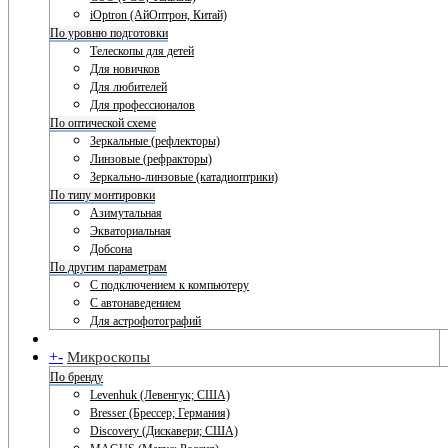
iOptron (АйОптрон, Китай)
По уровню подготовки
Телескопы для детей
Для новичков
Для любителей
Для профессионалов
По оптической схеме
Зеркальные (рефлекторы)
Линзовые (рефракторы)
Зеркально-линзовые (катадиоптрики)
По типу монтировки
Азимутальная
Экваториальная
Добсона
По другим параметрам
С подключением к компьютеру
С автонаведением
Для астрофотографий
+
-
Микроскопы
По бренду
Levenhuk (Левенгук; США)
Bresser (Брессер; Германия)
Discovery (Дискавери; США)