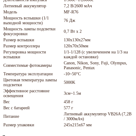
Литиевый аккумулятор
7,2 В/2600 мАч
Модель
MF-R76
Мощность вспышки (1/1
76 Дж
выходной мощности)
Мощность лампы подсветки
0,7 Вт х 2
фокусировки
Размер вспышки
130х130х27мм
Размер контроллера
120х70х50мм
Регулировка мощности
1/1-1/128 (с увеличением на 1/3 на
вспышки
каждой остановке)
Canon, Nikon, Sony, Fuji, Olympus,
Совместимые фотокамеры
Panasonic, Pentax
Температура эксплуатации
-10~50°C
Цветовая температура лампы
5000K
подсветки
Эффективное расстояние
3см~1.5м
освещения
Вес
458 г
Вес с батареей
577 г
Литиевый аккумулятор VB26A (7,2В
Питание
/ 3000мАч)
Размер упаковки
245х215х67 мм