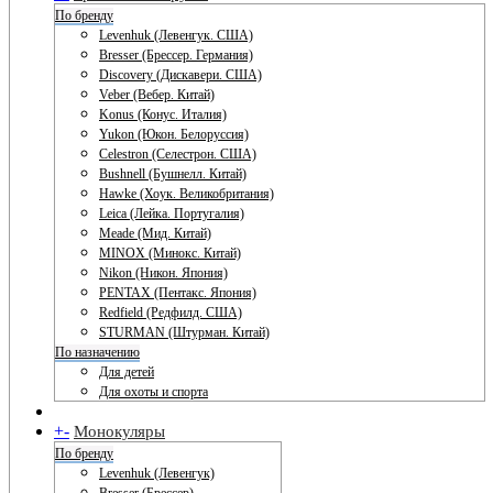
По бренду
Levenhuk (Левенгук. США)
Bresser (Брессер. Германия)
Discovery (Дискавери. США)
Veber (Вебер. Китай)
Konus (Конус. Италия)
Yukon (Юкон. Белоруссия)
Celestron (Селестрон. США)
Bushnell (Бушнелл. Китай)
Hawke (Хоук. Великобритания)
Leica (Лейка. Португалия)
Meade (Мид. Китай)
MINOX (Минокс. Китай)
Nikon (Никон. Япония)
PENTAX (Пентакс. Япония)
Redfield (Редфилд. США)
STURMAN (Штурман. Китай)
По назначению
Для детей
Для охоты и спорта
+
-
Монокуляры
По бренду
Levenhuk (Левенгук)