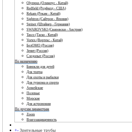
Olympus (Олимпус - Китай)
Redfield (Редфилд - США)
Rekam (Рекам - Китай)
Sightron (Сайтрон - Япония)
Steiner (Штайнер - Германия)
SWAROVSKI (Сваровски - Австрия)
Tasco (Таско - Китай)
Vortex (Вортекс - Китай)
БелОМО (Россия)
Зенит (Россия)
Следопыт (Россия)
По назначению
Бинокли для детей
Для театра
Для охоты и рыбалки
Для туризма и спорта
Армейские
Полевые
Морские
Для астрономии
По другим параметрам
Zoom
Влагозащищенность
+
-
Зрительные трубы