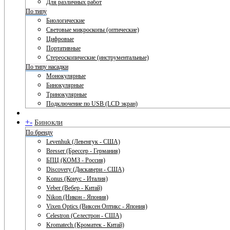
Для различных работ
По типу
Биологические
Световые микроскопы (оптические)
Цифровые
Портативные
Стереоскопические (инструментальные)
По типу насадки
Монокулярные
Бинокулярные
Тринокулярные
Подключение по USB (LCD экран)
+
-
Бинокли
По бренду
Levenhuk (Левенгук - США)
Bresser (Брессер - Германия)
БПЦ (КОМЗ - Россия)
Discovery (Дискавери - США)
Konus (Конус - Италия)
Veber (Вебер - Китай)
Nikon (Никон - Япония)
Vixen Optics (Виксен Оптикс - Япония)
Celestron (Селестрон - США)
Kromatech (Кроматек - Китай)