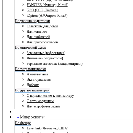
FANCIER (Фансиер, Китай)
GSO (ГСО, Тайвань)
iOptron (АйОптрон, Китай)
По уровню подготовки
Телескопы для детей
Для новичков
Для любителей
Для профессионалов
По оптической схеме
Зеркальные (рефлекторы)
Линзовые (рефракторы)
Зеркально-линзовые (катадиоптрики)
По типу монтировки
Азимутальная
Экваториальная
Добсона
По другим параметрам
С подключением к компьютеру
С автонаведением
Для астрофотографий
+
-
Микроскопы
По бренду
Levenhuk (Левенгук; США)