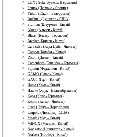
LUNT Solar Systems (Германия)
Pentax (Пентакс - Япония)
Yukon (Юкон - Белоруссия)
Bushnell (Бушнелл - США)
Sturman (Штурман - Китай)
Alpen (Альпен - Китай)
Blaser (Блазер - Германия)
Breaker (Брикер - Китай)
Carl Zeiss (Карл Цейс - Япония)
Combat (Комбат - Китай)
Dicom (Диком - Китай)
Eschenbach (Эшенбах - Германия)
Fujinon (Фуджинон - Китай)
GAMO (Гамо - Китай)
GAUT (Гаут - Китай)
Hama (Хама - Китай)
Hawke (Хоук - Великобритания)
Kaps (Капс - Германия)
Kenko (Кенко - Япония)
Leica (Лейка - Португалия)
Leupold (Люпольд - США)
Meade (Мид - Китай)
MINOX (Минокс - Китай)
Navigator (Навигатор - Китай)
Norbert (Норберт - Китай)