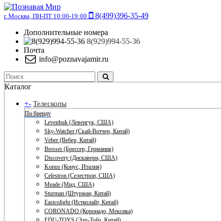
8(499)396-35-49
г. Москва, ПН-ПТ 10:00-19:00
Дополнительные номера
8(929)994-55-36
Почта
info@poznavajamir.ru
Каталог
+
-
Телескопы
По бренду
Levenhuk (Левенгук, США)
Sky-Watcher (Скай-Вотчер, Китай)
Veber (Вебер, Китай)
Bresser (Брессер, Германия)
Discovery (Дискавери, США)
Konus (Конус, Италия)
Celestron (Селестрон, США)
Meade (Мид, США)
Sturman (Штурман, Китай)
Eastcolight (Истколайт, Китай)
CORONADO (Коронадо, Мексика)
EDU-TOYS (Эду-Тойз, Китай)