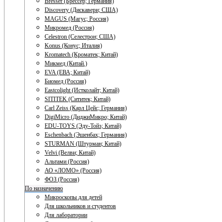
Bresser (Брессер; Германия)
Discovery (Дискавери; США)
MAGUS (Магус; Россия)
Микромед (Россия)
Celestron (Селестрон; США)
Konus (Конус; Италия)
Kromatech (Кроматек; Китай)
Микмед (Китай.)
EVA (ЕВА; Китай)
Биомед (Россия)
Eastcolight (Истколайт; Китай)
SITITEK (Сититек; Китай)
Carl Zeiss (Карл Цейс; Германия)
DigiMicro (ДиджиМикро; Китай)
EDU-TOYS (Эду-Тойз; Китай)
Eschenbach (Эшенбах; Германия)
STURMAN (Штурман; Китай)
Velvi (Велви; Китай)
Альтами (Россия)
АО «ЛОМО» (Россия)
ФОЗ (Россия)
По назначению
Микроскопы для детей
Для школьников и студентов
Для лаборатории