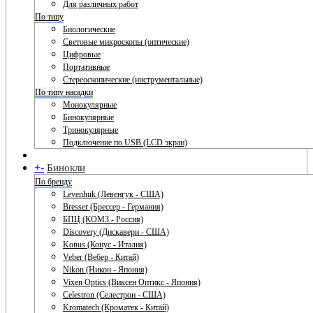
Для различных работ
По типу
Биологические
Световые микроскопы (оптические)
Цифровые
Портативные
Стереоскопические (инструментальные)
По типу насадки
Монокулярные
Бинокулярные
Тринокулярные
Подключение по USB (LCD экран)
+
-
Бинокли
По бренду
Levenhuk (Левенгук - США)
Bresser (Брессер - Германия)
БПЦ (КОМЗ - Россия)
Discovery (Дискавери - США)
Konus (Конус - Италия)
Veber (Вебер - Китай)
Nikon (Никон - Япония)
Vixen Optics (Виксен Оптикс - Япония)
Celestron (Селестрон - США)
Kromatech (Кроматек - Китай)