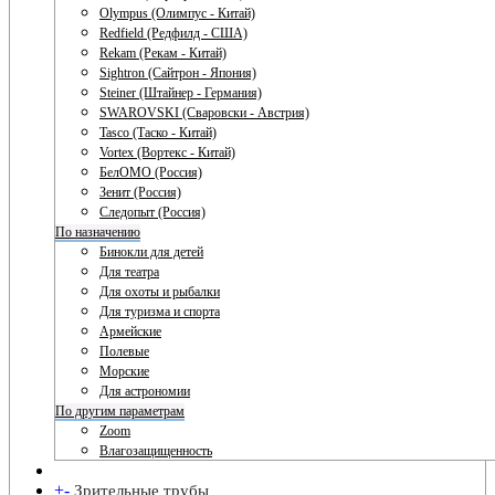
Olympus (Олимпус - Китай)
Redfield (Редфилд - США)
Rekam (Рекам - Китай)
Sightron (Сайтрон - Япония)
Steiner (Штайнер - Германия)
SWAROVSKI (Сваровски - Австрия)
Tasco (Таско - Китай)
Vortex (Вортекс - Китай)
БелОМО (Россия)
Зенит (Россия)
Следопыт (Россия)
По назначению
Бинокли для детей
Для театра
Для охоты и рыбалки
Для туризма и спорта
Армейские
Полевые
Морские
Для астрономии
По другим параметрам
Zoom
Влагозащищенность
+
-
Зрительные трубы