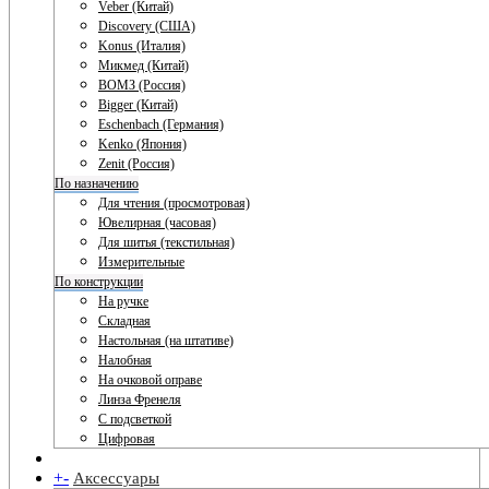
Veber (Китай)
Discovery (США)
Konus (Италия)
Микмед (Китай)
ВОМЗ (Россия)
Bigger (Китай)
Eschenbach (Германия)
Kenko (Япония)
Zenit (Россия)
По назначению
Для чтения (просмотровая)
Ювелирная (часовая)
Для шитья (текстильная)
Измерительные
По конструкции
На ручке
Складная
Настольная (на штативе)
Налобная
На очковой оправе
Линза Френеля
С подсветкой
Цифровая
+
-
Аксессуары