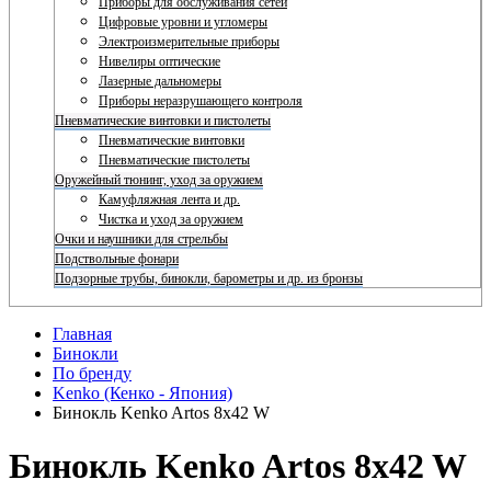
Приборы для обслуживания сетей
Цифровые уровни и угломеры
Электроизмерительные приборы
Нивелиры оптические
Лазерные дальномеры
Приборы неразрушающего контроля
Пневматические винтовки и пистолеты
Пневматические винтовки
Пневматические пистолеты
Оружейный тюнинг, уход за оружием
Камуфляжная лента и др.
Чистка и уход за оружием
Очки и наушники для стрельбы
Подствольные фонари
Подзорные трубы, бинокли, барометры и др. из бронзы
Главная
Бинокли
По бренду
Kenko (Кенко - Япония)
Бинокль Kenko Artos 8x42 W
Бинокль Kenko Artos 8x42 W