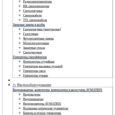
Радиосинхронизаторы
ИК синхронизаторы
Светоловушки
Синхрокабели
TTL синхрокабели
Запасные лампы и колбы
Газоразрядные (импульсные)
Галогенные
Флуоресцентные лампы
Металлогалогенные
Защитные стекла
Светодиодные
Генераторы спецэффектов
Вентиляторы студийные
Генераторы мыльных пузырей
Генераторы снега
Генераторы тумана
+
-
Видеооборудование
Видеомикшеры, конвертеры, контроллеры и аксессуары AVMATRIX
Видеокодеры
Видеомикшеры
Видеомониторы AVMATRIX
Волоконно-оптические удлинители
Камеры и пульты управления