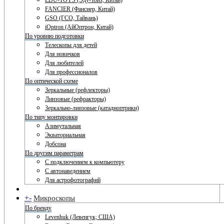
EDU-TOYS (Эду-Тойз, Китай)
FANCIER (Фансиер, Китай)
GSO (ГСО, Тайвань)
iOptron (АйОптрон, Китай)
По уровню подготовки
Телескопы для детей
Для новичков
Для любителей
Для профессионалов
По оптической схеме
Зеркальные (рефлекторы)
Линзовые (рефракторы)
Зеркально-линзовые (катадиоптрики)
По типу монтировки
Азимутальная
Экваториальная
Добсона
По другим параметрам
С подключением к компьютеру
С автонаведением
Для астрофотографий
+
-
Микроскопы
По бренду
Levenhuk (Левенгук; США)