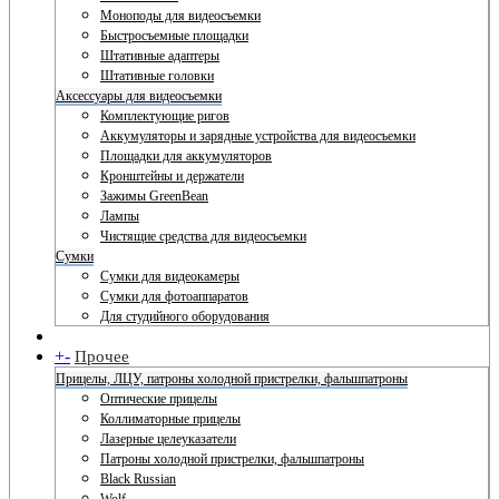
Моноподы для видеосъемки
Быстросъемные площадки
Штативные адаптеры
Штативные головки
Аксессуары для видеосъемки
Комплектующие ригов
Аккумуляторы и зарядные устройства для видеосъемки
Площадки для аккумуляторов
Кронштейны и держатели
Зажимы GreenBean
Лампы
Чистящие средства для видеосъемки
Сумки
Сумки для видеокамеры
Сумки для фотоаппаратов
Для студийного оборудования
+
-
Прочее
Прицелы, ЛЦУ, патроны холодной пристрелки, фальшпатроны
Оптические прицелы
Коллиматорные прицелы
Лазерные целеуказатели
Патроны холодной пристрелки, фальшпатроны
Black Russian