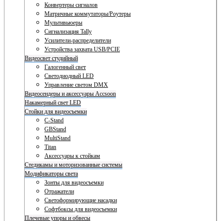
Конвертеры сигналов
Матричные коммутаторы/Роутеры
Мультивьюеры
Сигнализация Tally
Усилители-распределители
Устройства захвата USB/PCIE
Видеосвет студийный
Галогенный свет
Светодиодный LED
Управление светом DMX
Видеосендеры и аксессуары Accsoon
Накамерный свет LED
Стойки для видеосъемки
C-Stand
GBStand
MultiStand
Titan
Аксессуары к стойкам
Стедикамы и моторизованные системы
Модификаторы света
Зонты для видеосъемки
Отражатели
Светоформирующие насадки
Софтбоксы для видеосъемки
Плечевые упоры и обвесы