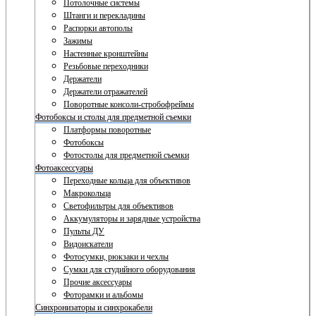
Потолочные системы
Штанги и перекладины
Распорки автополы
Зажимы
Настенные кронштейны
Резьбовые переходники
Держатели
Держатели отражателей
Поворотные консоли-стробофреймы
Фотобоксы и столы для предметной съемки
Платформы поворотные
Фотобоксы
Фотостолы для предметной съемки
Фотоаксессуары
Переходные кольца для объективов
Макрокольца
Светофильтры для объективов
Аккумуляторы и зарядные устройства
Пульты ДУ
Видоискатели
Фотосумки, рюкзаки и чехлы
Сумки для студийного оборудования
Прочие аксессуары
Фоторамки и альбомы
Синхронизаторы и синхрокабели