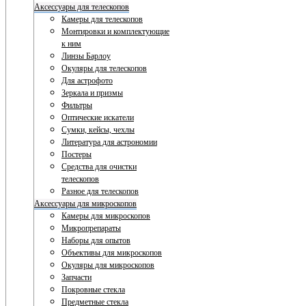
Аксессуары для телескопов
Камеры для телескопов
Монтировки и комплектующие
к ним
Линзы Барлоу
Окуляры для телескопов
Для астрофото
Зеркала и призмы
Фильтры
Оптические искатели
Сумки, кейсы, чехлы
Литература для астрономии
Постеры
Средства для очистки
телескопов
Разное для телескопов
Аксессуары для микроскопов
Камеры для микроскопов
Микропрепараты
Наборы для опытов
Объективы для микроскопов
Окуляры для микроскопов
Запчасти
Покровные стекла
Предметные стекла