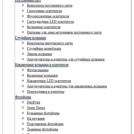
Постоянный свет
Комплекты постоянного света
Галогенные осветители
Флуоресцентные осветители
Светодиодные LED осветители
Кольцевые осветители
Патроны для ламп источников постоянного света
Студийные вспышки
Комплекты импульсного света
Студийные моноблоки
Лампы вспышки
Аккумуляторы и адаптеры для студийных вспышек
Накамерные вспышки и осветители
Фотовспышки
Кольцевые вспышки
Накамерные LED осветители
Аккумуляторы и адаптеры для накамерных вспышек
Переходники и адаптеры
Фотофоны
DigiPrint
Super Dense
Бумажные фотофоны
На пружине
Пластиковые фотофоны
Тканевые фотофоны