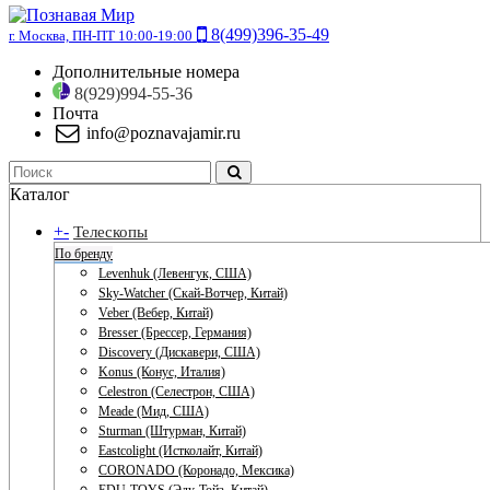
8(499)396-35-49
г. Москва, ПН-ПТ 10:00-19:00
Дополнительные номера
8(929)994-55-36
Почта
info@poznavajamir.ru
Каталог
+
-
Телескопы
По бренду
Levenhuk (Левенгук, США)
Sky-Watcher (Скай-Вотчер, Китай)
Veber (Вебер, Китай)
Bresser (Брессер, Германия)
Discovery (Дискавери, США)
Konus (Конус, Италия)
Celestron (Селестрон, США)
Meade (Мид, США)
Sturman (Штурман, Китай)
Eastcolight (Истколайт, Китай)
CORONADO (Коронадо, Мексика)