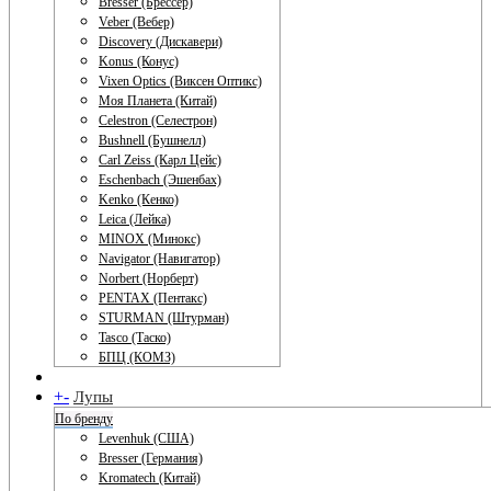
Bresser (Брессер)
Veber (Вебер)
Discovery (Дискавери)
Konus (Конус)
Vixen Optics (Виксен Оптикс)
Моя Планета (Китай)
Celestron (Селестрон)
Bushnell (Бушнелл)
Carl Zeiss (Карл Цейс)
Eschenbach (Эшенбах)
Kenko (Кенко)
Leica (Лейка)
MINOX (Минокс)
Navigator (Навигатор)
Norbert (Норберт)
PENTAX (Пентакс)
STURMAN (Штурман)
Tasco (Таско)
БПЦ (КОМЗ)
+
-
Лупы
По бренду
Levenhuk (США)
Bresser (Германия)
Kromatech (Китай)