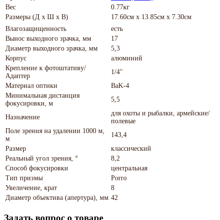
Вес
0.77кг
Размеры (Д х Ш х В)
17.60см x 13.85см x 7.30см
Влагозащищенность
есть
Вынос выходного зрачка, мм
17
Диаметр выходного зрачка, мм
5,3
Корпус
алюминий
Крепление к фотоштативу/
1/4"
Адаптер
Материал оптики
BaK-4
Минимальная дистанция
5,5
фокусировки, м
для охоты и рыбалки, армейские/
Назначение
полевые
Поле зрения на удалении 1000 м,
143,4
м
Размер
классический
Реальный угол зрения, °
8,2
Способ фокусировки
центральная
Тип призмы
Porro
Увеличение, крат
8
Диаметр объектива (апертура), мм
42
Задать вопрос о товаре