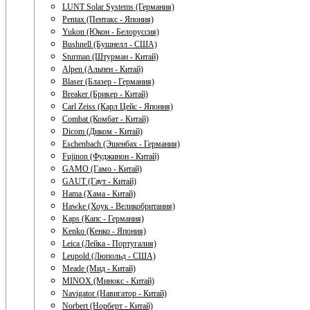
LUNT Solar Systems (Германия)
Pentax (Пентакс - Япония)
Yukon (Юкон - Белоруссия)
Bushnell (Бушнелл - США)
Sturman (Штурман - Китай)
Alpen (Альпен - Китай)
Blaser (Блазер - Германия)
Breaker (Брикер - Китай)
Carl Zeiss (Карл Цейс - Япония)
Combat (Комбат - Китай)
Dicom (Диком - Китай)
Eschenbach (Эшенбах - Германия)
Fujinon (Фуджинон - Китай)
GAMO (Гамо - Китай)
GAUT (Гаут - Китай)
Hama (Хама - Китай)
Hawke (Хоук - Великобритания)
Kaps (Капс - Германия)
Kenko (Кенко - Япония)
Leica (Лейка - Португалия)
Leupold (Люпольд - США)
Meade (Мид - Китай)
MINOX (Минокс - Китай)
Navigator (Навигатор - Китай)
Norbert (Норберт - Китай)