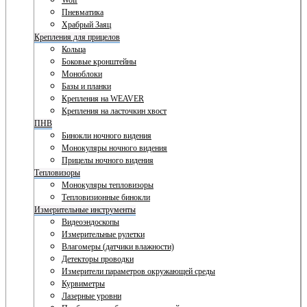
Wolf
Пневматика
Храбрый Заяц
Крепления для прицелов
Кольца
Боковые кронштейны
Моноблоки
Базы и планки
Крепления на WEAVER
Крепления на ласточкин хвост
ПНВ
Бинокли ночного видения
Монокуляры ночного видения
Прицелы ночного видения
Тепловизоры
Монокуляры тепловизоры
Тепловизионные бинокли
Измерительные инструменты
Видеоэндоскопы
Измерительные рулетки
Влагомеры (датчики влажности)
Детекторы проводки
Измерители параметров окружающей среды
Курвиметры
Лазерные уровни