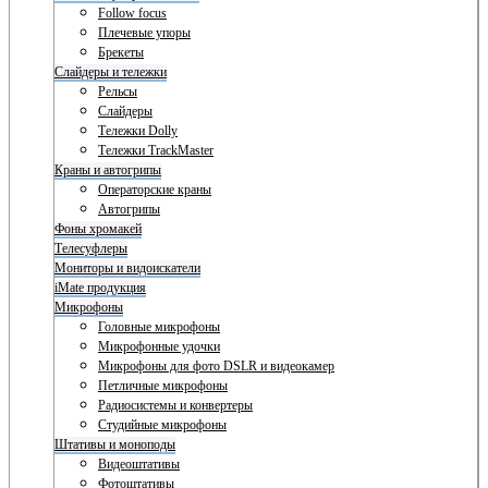
Follow focus
Плечевые упоры
Брекеты
Слайдеры и тележки
Рельсы
Слайдеры
Тележки Dolly
Тележки TrackMaster
Краны и автогрипы
Операторские краны
Автогрипы
Фоны хромакей
Телесуфлеры
Мониторы и видоискатели
iMate продукция
Микрофоны
Головные микрофоны
Микрофонные удочки
Микрофоны для фото DSLR и видеокамер
Петличные микрофоны
Радиосистемы и конвертеры
Студийные микрофоны
Штативы и моноподы
Видеоштативы
Фотоштативы