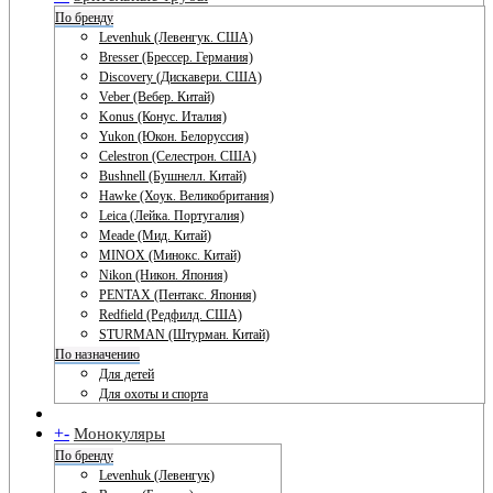
По бренду
Levenhuk (Левенгук. США)
Bresser (Брессер. Германия)
Discovery (Дискавери. США)
Veber (Вебер. Китай)
Konus (Конус. Италия)
Yukon (Юкон. Белоруссия)
Celestron (Селестрон. США)
Bushnell (Бушнелл. Китай)
Hawke (Хоук. Великобритания)
Leica (Лейка. Португалия)
Meade (Мид. Китай)
MINOX (Минокс. Китай)
Nikon (Никон. Япония)
PENTAX (Пентакс. Япония)
Redfield (Редфилд. США)
STURMAN (Штурман. Китай)
По назначению
Для детей
Для охоты и спорта
+
-
Монокуляры
По бренду
Levenhuk (Левенгук)