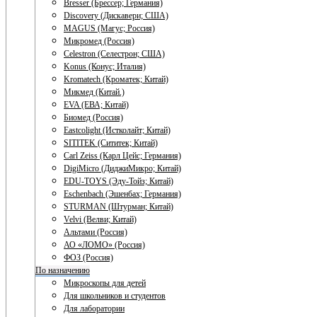
Bresser (Брессер; Германия)
Discovery (Дискавери; США)
MAGUS (Магус; Россия)
Микромед (Россия)
Celestron (Селестрон; США)
Konus (Конус; Италия)
Kromatech (Кроматек; Китай)
Микмед (Китай.)
EVA (ЕВА; Китай)
Биомед (Россия)
Eastcolight (Истколайт; Китай)
SITITEK (Сититек; Китай)
Carl Zeiss (Карл Цейс; Германия)
DigiMicro (ДиджиМикро; Китай)
EDU-TOYS (Эду-Тойз; Китай)
Eschenbach (Эшенбах; Германия)
STURMAN (Штурман; Китай)
Velvi (Велви; Китай)
Альтами (Россия)
АО «ЛОМО» (Россия)
ФОЗ (Россия)
По назначению
Микроскопы для детей
Для школьников и студентов
Для лаборатории