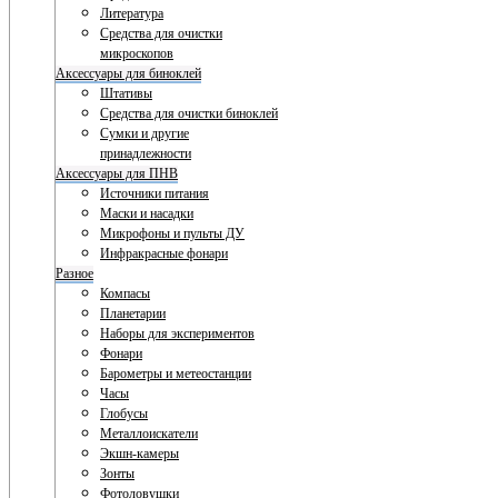
Литература
Средства для очистки
микроскопов
Аксессуары для биноклей
Штативы
Средства для очистки биноклей
Сумки и другие
принадлежности
Аксессуары для ПНВ
Источники питания
Маски и насадки
Микрофоны и пульты ДУ
Инфракрасные фонари
Разное
Компасы
Планетарии
Наборы для экспериментов
Фонари
Барометры и метеостанции
Часы
Глобусы
Металлоискатели
Экшн-камеры
Зонты
Фотоловушки