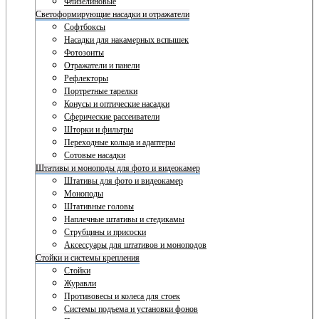
Флизелиновые
Светоформирующие насадки и отражатели
Софтбоксы
Насадки для накамерных вспышек
Фотозонты
Отражатели и панели
Рефлекторы
Портретные тарелки
Конусы и оптические насадки
Сферические рассеиватели
Шторки и фильтры
Переходные кольца и адаптеры
Сотовые насадки
Штативы и моноподы для фото и видеокамер
Штативы для фото и видеокамер
Моноподы
Штативные головы
Наплечные штативы и стедикамы
Струбцины и присоски
Аксессуары для штативов и моноподов
Стойки и системы крепления
Стойки
Журавли
Противовесы и колеса для стоек
Системы подъема и установки фонов