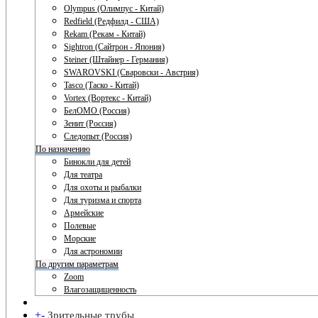
Olympus (Олимпус - Китай)
Redfield (Редфилд - США)
Rekam (Рекам - Китай)
Sightron (Сайтрон - Япония)
Steiner (Штайнер - Германия)
SWAROVSKI (Сваровски - Австрия)
Tasco (Таско - Китай)
Vortex (Вортекс - Китай)
БелОМО (Россия)
Зенит (Россия)
Следопыт (Россия)
По назначению
Бинокли для детей
Для театра
Для охоты и рыбалки
Для туризма и спорта
Армейские
Полевые
Морские
Для астрономии
По другим параметрам
Zoom
Влагозащищенность
+
-
Зрительные трубы