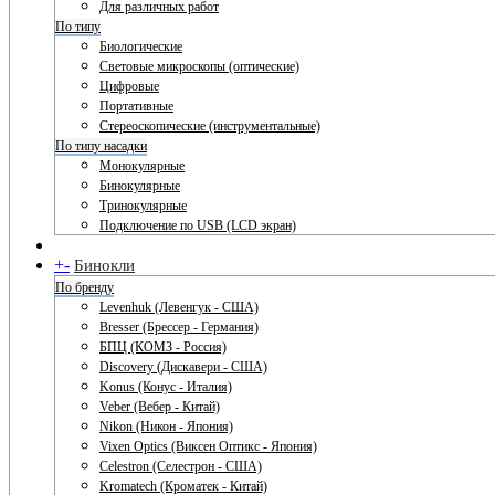
Для различных работ
По типу
Биологические
Световые микроскопы (оптические)
Цифровые
Портативные
Стереоскопические (инструментальные)
По типу насадки
Монокулярные
Бинокулярные
Тринокулярные
Подключение по USB (LCD экран)
+
-
Бинокли
По бренду
Levenhuk (Левенгук - США)
Bresser (Брессер - Германия)
БПЦ (КОМЗ - Россия)
Discovery (Дискавери - США)
Konus (Конус - Италия)
Veber (Вебер - Китай)
Nikon (Никон - Япония)
Vixen Optics (Виксен Оптикс - Япония)
Celestron (Селестрон - США)
Kromatech (Кроматек - Китай)