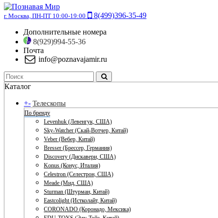
8(499)396-35-49
г. Москва, ПН-ПТ 10:00-19:00
Дополнительные номера
8(929)994-55-36
Почта
info@poznavajamir.ru
Каталог
+
-
Телескопы
По бренду
Levenhuk (Левенгук, США)
Sky-Watcher (Скай-Вотчер, Китай)
Veber (Вебер, Китай)
Bresser (Брессер, Германия)
Discovery (Дискавери, США)
Konus (Конус, Италия)
Celestron (Селестрон, США)
Meade (Мид, США)
Sturman (Штурман, Китай)
Eastcolight (Истколайт, Китай)
CORONADO (Коронадо, Мексика)