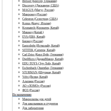
Bresser (Брессер; Германия)
Discovery (Дискавери; США)
MAGUS (Магус; Россия)
Микромед (Россия)
Celestron (Селестрон; США)
Konus (Конус; Италия)
Kromatech (Кроматек; Китай)
Микмед (Китай.)
EVA (ЕВА; Китай)
Биомед (Россия)
Eastcolight (Истколайт; Китай)
SITITEK (Сититек; Китай)
Carl Zeiss (Карл Цейс; Германия)
DigiMicro (ДиджиМикро; Китай)
EDU-TOYS (Эду-Тойз; Китай)
Eschenbach (Эшенбах; Германия)
STURMAN (Штурман; Китай)
Velvi (Велви; Китай)
Альтами (Россия)
АО «ЛОМО» (Россия)
ФОЗ (Россия)
По назначению
Микроскопы для детей
Для школьников и студентов
Для лаборатории