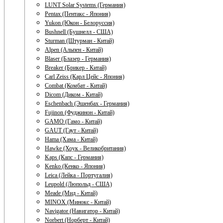
LUNT Solar Systems (Германия)
Pentax (Пентакс - Япония)
Yukon (Юкон - Белоруссия)
Bushnell (Бушнелл - США)
Sturman (Штурман - Китай)
Alpen (Альпен - Китай)
Blaser (Блазер - Германия)
Breaker (Брикер - Китай)
Carl Zeiss (Карл Цейс - Япония)
Combat (Комбат - Китай)
Dicom (Диком - Китай)
Eschenbach (Эшенбах - Германия)
Fujinon (Фуджинон - Китай)
GAMO (Гамо - Китай)
GAUT (Гаут - Китай)
Hama (Хама - Китай)
Hawke (Хоук - Великобритания)
Kaps (Капс - Германия)
Kenko (Кенко - Япония)
Leica (Лейка - Португалия)
Leupold (Люпольд - США)
Meade (Мид - Китай)
MINOX (Минокс - Китай)
Navigator (Навигатор - Китай)
Norbert (Норберт - Китай)