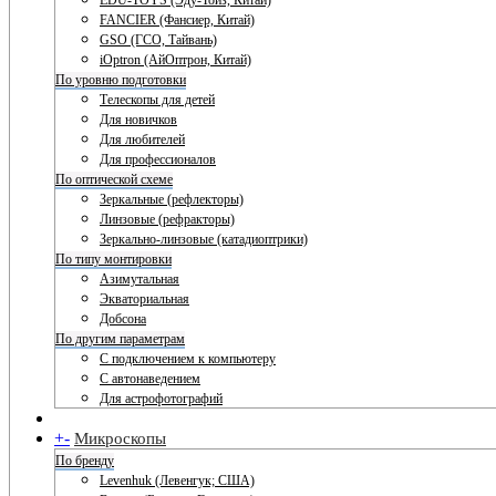
EDU-TOYS (Эду-Тойз, Китай)
FANCIER (Фансиер, Китай)
GSO (ГСО, Тайвань)
iOptron (АйОптрон, Китай)
По уровню подготовки
Телескопы для детей
Для новичков
Для любителей
Для профессионалов
По оптической схеме
Зеркальные (рефлекторы)
Линзовые (рефракторы)
Зеркально-линзовые (катадиоптрики)
По типу монтировки
Азимутальная
Экваториальная
Добсона
По другим параметрам
С подключением к компьютеру
С автонаведением
Для астрофотографий
+
-
Микроскопы
По бренду
Levenhuk (Левенгук; США)