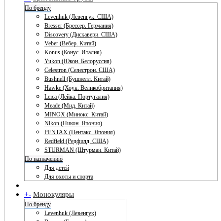
По бренду
Levenhuk (Левенгук. США)
Bresser (Брессер. Германия)
Discovery (Дискавери. США)
Veber (Вебер. Китай)
Konus (Конус. Италия)
Yukon (Юкон. Белоруссия)
Celestron (Селестрон. США)
Bushnell (Бушнелл. Китай)
Hawke (Хоук. Великобритания)
Leica (Лейка. Португалия)
Meade (Мид. Китай)
MINOX (Минокс. Китай)
Nikon (Никон. Япония)
PENTAX (Пентакс. Япония)
Redfield (Редфилд. США)
STURMAN (Штурман. Китай)
По назначению
Для детей
Для охоты и спорта
+
-
Монокуляры
По бренду
Levenhuk (Левенгук)