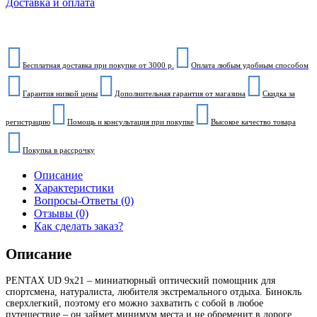
Доставка и оплата
Бесплатная доставка при покупке от 3000 р.
Оплата любым удобным способом
Гарантия низкой цены
Дополнительная гарантия от магазина
Скидка за
регистрацию
Помощь и консультация при покупке
Высокое качество товара
Покупка в рассрочку
Описание
Характеристики
Вопросы-Ответы (0)
Отзывы (0)
Как сделать заказ?
Описание
PENTAX UD 9x21 – миниатюрный оптический помощник для
спортсмена, натуралиста, любителя экстремального отдыха. Бинокль
сверхлегкий, поэтому его можно захватить с собой в любое
путешествие – он займет минимум места и не обременит в дороге.