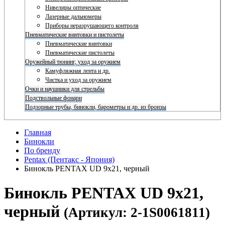
Нивелиры оптические
Лазерные дальномеры
Приборы неразрушающего контроля
Пневматические винтовки и пистолеты
Пневматические винтовки
Пневматические пистолеты
Оружейный тюнинг, уход за оружием
Камуфляжная лента и др.
Чистка и уход за оружием
Очки и наушники для стрельбы
Подствольные фонари
Подзорные трубы, бинокли, барометры и др. из бронзы
Главная
Бинокли
По бренду
Pentax (Пентакс - Япония)
Бинокль PENTAX UD 9x21, черный
Бинокль PENTAX UD 9x21,
черный
(Артикул: 2-1S0061811)