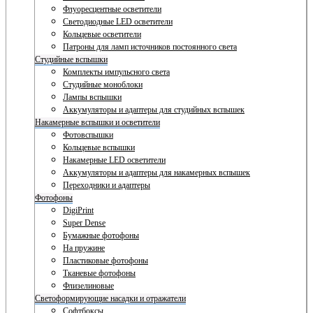
Флуоресцентные осветители
Светодиодные LED осветители
Кольцевые осветители
Патроны для ламп источников постоянного света
Студийные вспышки
Комплекты импульсного света
Студийные моноблоки
Лампы вспышки
Аккумуляторы и адаптеры для студийных вспышек
Накамерные вспышки и осветители
Фотовспышки
Кольцевые вспышки
Накамерные LED осветители
Аккумуляторы и адаптеры для накамерных вспышек
Переходники и адаптеры
Фотофоны
DigiPrint
Super Dense
Бумажные фотофоны
На пружине
Пластиковые фотофоны
Тканевые фотофоны
Флизелиновые
Светоформирующие насадки и отражатели
Софтбоксы