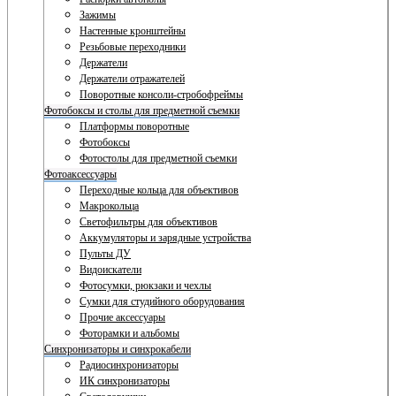
Зажимы
Настенные кронштейны
Резьбовые переходники
Держатели
Держатели отражателей
Поворотные консоли-стробофреймы
Фотобоксы и столы для предметной съемки
Платформы поворотные
Фотобоксы
Фотостолы для предметной съемки
Фотоаксессуары
Переходные кольца для объективов
Макрокольца
Светофильтры для объективов
Аккумуляторы и зарядные устройства
Пульты ДУ
Видоискатели
Фотосумки, рюкзаки и чехлы
Сумки для студийного оборудования
Прочие аксессуары
Фоторамки и альбомы
Синхронизаторы и синхрокабели
Радиосинхронизаторы
ИК синхронизаторы