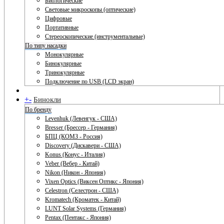
Биологические
Световые микроскопы (оптические)
Цифровые
Портативные
Стереоскопические (инструментальные)
По типу насадки
Монокулярные
Бинокулярные
Тринокулярные
Подключение по USB (LCD экран)
+
-
Бинокли
По бренду
Levenhuk (Левенгук - США)
Bresser (Брессер - Германия)
БПЦ (КОМЗ - Россия)
Discovery (Дискавери - США)
Konus (Конус - Италия)
Veber (Вебер - Китай)
Nikon (Никон - Япония)
Vixen Optics (Виксен Оптикс - Япония)
Celestron (Селестрон - США)
Kromatech (Кроматек - Китай)
LUNT Solar Systems (Германия)
Pentax (Пентакс - Япония)