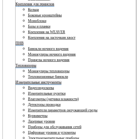
Крепления для прицелов
Кольца
Боковые кронштейны
Моноблоки
Базы и планки
Крепления на WEAVER
Крепления на ласточкин хвост
ПНВ
Бинокли ночного видения
Монокуляры ночного видения
Прицелы ночного видения
Тепловизоры
Монокуляры тепловизоры
Тепловизионные бинокли
Измерительные инструменты
Видеоэндоскопы
Измерительные рулетки
Влагомеры (датчики влажности)
Детекторы проводки
Измерители параметров окружающей среды
Курвиметры
Лазерные уровни
Приборы для обслуживания сетей
Цифровые уровни и угломеры
Электроизмерительные приборы