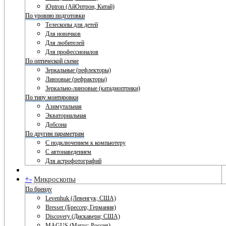
iOptron (АйОптрон, Китай)
По уровню подготовки
Телескопы для детей
Для новичков
Для любителей
Для профессионалов
По оптической схеме
Зеркальные (рефлекторы)
Линзовые (рефракторы)
Зеркально-линзовые (катадиоптрики)
По типу монтировки
Азимутальная
Экваториальная
Добсона
По другим параметрам
С подключением к компьютеру
С автонаведением
Для астрофотографий
+
-
Микроскопы
По бренду
Levenhuk (Левенгук; США)
Bresser (Брессер; Германия)
Discovery (Дискавери; США)
MAGUS (Магус; Россия)