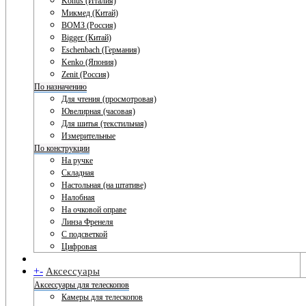
Konus (Италия)
Микмед (Китай)
ВОМЗ (Россия)
Bigger (Китай)
Eschenbach (Германия)
Kenko (Япония)
Zenit (Россия)
По назначению
Для чтения (просмотровая)
Ювелирная (часовая)
Для шитья (текстильная)
Измерительные
По конструкции
На ручке
Складная
Настольная (на штативе)
Налобная
На очковой оправе
Линза Френеля
С подсветкой
Цифровая
+
-
Аксессуары
Аксессуары для телескопов
Камеры для телескопов