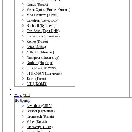
Konus (Конус)
Vixen Optics (Виксен Оптикс)
Моя Планета (Китай)
Celestron (Селестрон)
Bushnell (Бушнелл)
Carl Zeiss (Карл Цейс)
Eschenbach (Эшенбах)
Kenko (Кенко)
Leica (Лейка)
MINOX (Минокс)
Navigator (Навигатор)
Norbert (Норберт)
PENTAX (Пентакс)
STURMAN (Штурман)
Tasco (Таско)
БПЦ (КОМЗ)
+
-
Лупы
По бренду
Levenhuk (США)
Bresser (Германия)
Kromatech (Китай)
Veber (Китай)
Discovery (США)