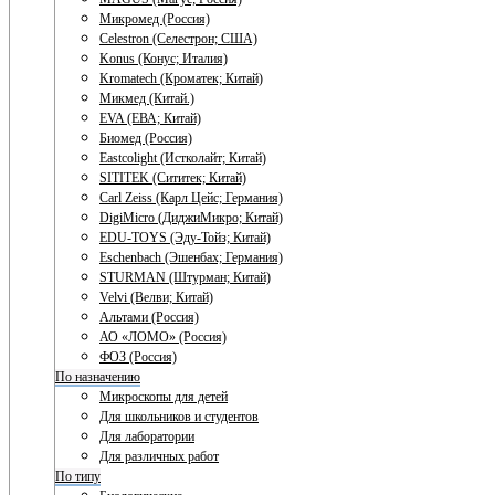
Микромед (Россия)
Celestron (Селестрон; США)
Konus (Конус; Италия)
Kromatech (Кроматек; Китай)
Микмед (Китай.)
EVA (ЕВА; Китай)
Биомед (Россия)
Eastcolight (Истколайт; Китай)
SITITEK (Сититек; Китай)
Carl Zeiss (Карл Цейс; Германия)
DigiMicro (ДиджиМикро; Китай)
EDU-TOYS (Эду-Тойз; Китай)
Eschenbach (Эшенбах; Германия)
STURMAN (Штурман; Китай)
Velvi (Велви; Китай)
Альтами (Россия)
АО «ЛОМО» (Россия)
ФОЗ (Россия)
По назначению
Микроскопы для детей
Для школьников и студентов
Для лаборатории
Для различных работ
По типу