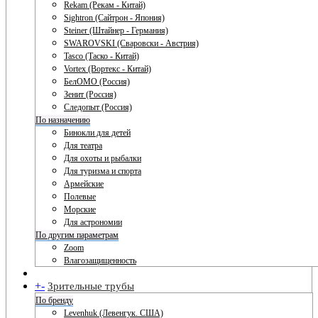
Rekam (Рекам - Китай)
Sightron (Сайтрон - Япония)
Steiner (Штайнер - Германия)
SWAROVSKI (Сваровски - Австрия)
Tasco (Таско - Китай)
Vortex (Вортекс - Китай)
БелОМО (Россия)
Зенит (Россия)
Следопыт (Россия)
По назначению
Бинокли для детей
Для театра
Для охоты и рыбалки
Для туризма и спорта
Армейские
Полевые
Морские
Для астрономии
По другим параметрам
Zoom
Влагозащищенность
+
-
Зрительные трубы
По бренду
Levenhuk (Левенгук. США)