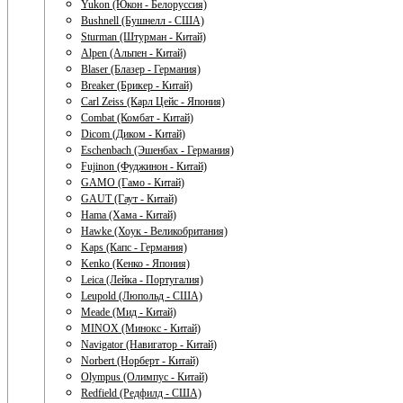
Yukon (Юкон - Белоруссия)
Bushnell (Бушнелл - США)
Sturman (Штурман - Китай)
Alpen (Альпен - Китай)
Blaser (Блазер - Германия)
Breaker (Брикер - Китай)
Carl Zeiss (Карл Цейс - Япония)
Combat (Комбат - Китай)
Dicom (Диком - Китай)
Eschenbach (Эшенбах - Германия)
Fujinon (Фуджинон - Китай)
GAMO (Гамо - Китай)
GAUT (Гаут - Китай)
Hama (Хама - Китай)
Hawke (Хоук - Великобритания)
Kaps (Капс - Германия)
Kenko (Кенко - Япония)
Leica (Лейка - Португалия)
Leupold (Люпольд - США)
Meade (Мид - Китай)
MINOX (Минокс - Китай)
Navigator (Навигатор - Китай)
Norbert (Норберт - Китай)
Olympus (Олимпус - Китай)
Redfield (Редфилд - США)