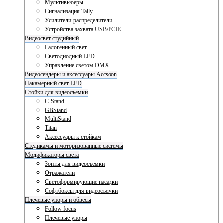
Мультивьюеры
Сигнализация Tally
Усилители-распределители
Устройства захвата USB/PCIE
Видеосвет студийный
Галогенный свет
Светодиодный LED
Управление светом DMX
Видеосендеры и аксессуары Accsoon
Накамерный свет LED
Стойки для видеосъемки
C-Stand
GBStand
MultiStand
Titan
Аксессуары к стойкам
Стедикамы и моторизованные системы
Модификаторы света
Зонты для видеосъемки
Отражатели
Светоформирующие насадки
Софтбоксы для видеосъемки
Плечевые упоры и обвесы
Follow focus
Плечевые упоры