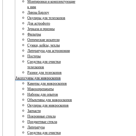
Монтировки и комплектующие
к ним
Линзы Барлоу
Окуляры для телескопов
Для астрофото
Зеркала и призмы
Фильтры
Оптические искатели
Сумки, кейсы, чехлы
Литература для астрономии
Постеры
Средства для очистки
телескопов
Разное для телескопов
Аксессуары для микроскопов
Камеры для микроскопов
Микропрепараты
Наборы для опытов
Объективы для микроскопов
Окуляры для микроскопов
Запчасти
Покровные стекла
Предметные стекла
Литература
Средства для очистки