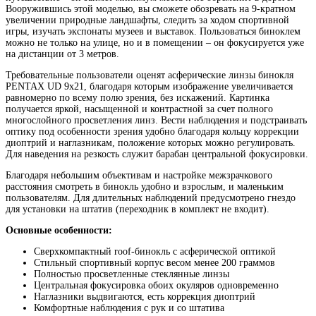
Вооружившись этой моделью, вы сможете обозревать на 9-кратном
увеличении природные ландшафты, следить за ходом спортивной
игры, изучать экспонаты музеев и выставок. Пользоваться биноклем
можно не только на улице, но и в помещении – он фокусируется уже
на дистанции от 3 метров.
Требовательные пользователи оценят асферические линзы бинокля
PENTAX UD 9x21, благодаря которым изображение увеличивается
равномерно по всему полю зрения, без искажений. Картинка
получается яркой, насыщенной и контрастной за счет полного
многослойного просветления линз. Вести наблюдения и подстраивать
оптику под особенности зрения удобно благодаря кольцу коррекции
диоптрий и наглазникам, положение которых можно регулировать.
Для наведения на резкость служит барабан центральной фокусировки.
Благодаря небольшим объективам и настройке межзрачкового
расстояния смотреть в бинокль удобно и взрослым, и маленьким
пользователям. Для длительных наблюдений предусмотрено гнездо
для установки на штатив (переходник в комплект не входит).
Основные особенности:
Сверхкомпактный roof-бинокль с асферической оптикой
Стильный спортивный корпус весом менее 200 граммов
Полностью просветленные стеклянные линзы
Центральная фокусировка обоих окуляров одновременно
Наглазники выдвигаются, есть коррекция диоптрий
Комфортные наблюдения с рук и со штатива