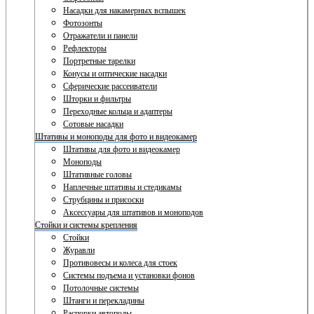
Насадки для накамерных вспышек
Фотозонты
Отражатели и панели
Рефлекторы
Портретные тарелки
Конусы и оптические насадки
Сферические рассеиватели
Шторки и фильтры
Переходные кольца и адаптеры
Сотовые насадки
Штативы и моноподы для фото и видеокамер
Штативы для фото и видеокамер
Моноподы
Штативные головы
Наплечные штативы и стедикамы
Струбцины и присоски
Аксессуары для штативов и моноподов
Стойки и системы крепления
Стойки
Журавли
Противовесы и колеса для стоек
Системы подъема и установки фонов
Потолочные системы
Штанги и перекладины
Распорки автополы