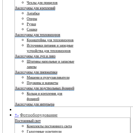
Чехлы для прицелов
Аксессуары для креплений
Антабки
Опоры
Ручки
Сошки
Аксессуары для тепловизоров
Кронштейны для тепловизоров
Источники питания и зарядные
устройства для тепловизоров
Аксессуары для луп и линз
Штативы напольные и запасные
лампы
Аксессуары для пневматики
Мишени и пулеулавливатели
Пружины и манжеты
Аксессуары для подствольных фонарей
Кольца и крепления для
фонарей
Аксессуары для интерьера
+
-
Фотооборудование
Постоянный свет
Комплекты постоянного света
Галогенные осветители