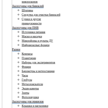
микроскопов
Аксессуары для биноклей
Штативы
Средства для очистки биноклей
Сумки и другие
принадлежности
Аксессуары для ПНВ
Источники питания
Маски и насадки
Микрофоны и пульты ДУ
Инфракрасные фонари
Разное
Компасы
Планетарии
Наборы для экспериментов
Фонари
Барометры и метеостанции
Часы
Глобусы
Металлоискатели
Экшн-камеры
Зонты
Фотоловушки
Аксессуары для прицелов
Крышки и наглазники