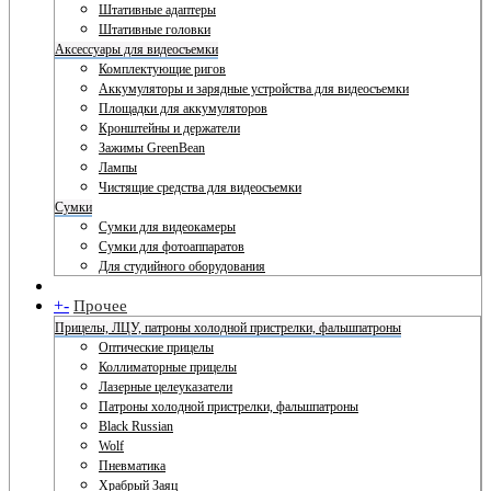
Штативные адаптеры
Штативные головки
Аксессуары для видеосъемки
Комплектующие ригов
Аккумуляторы и зарядные устройства для видеосъемки
Площадки для аккумуляторов
Кронштейны и держатели
Зажимы GreenBean
Лампы
Чистящие средства для видеосъемки
Сумки
Сумки для видеокамеры
Сумки для фотоаппаратов
Для студийного оборудования
+
-
Прочее
Прицелы, ЛЦУ, патроны холодной пристрелки, фальшпатроны
Оптические прицелы
Коллиматорные прицелы
Лазерные целеуказатели
Патроны холодной пристрелки, фальшпатроны
Black Russian
Wolf
Пневматика
Храбрый Заяц