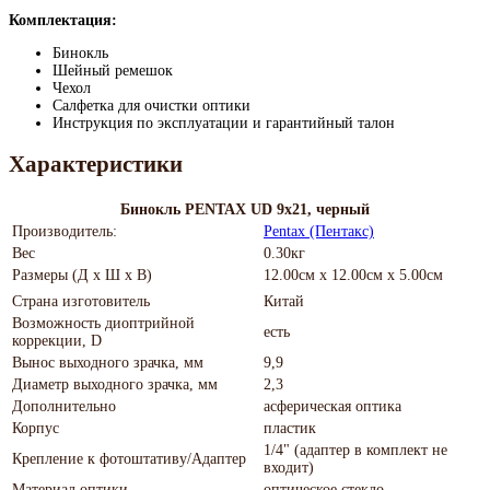
Комплектация:
Бинокль
Шейный ремешок
Чехол
Салфетка для очистки оптики
Инструкция по эксплуатации и гарантийный талон
Характеристики
Бинокль PENTAX UD 9x21, черный
Производитель:
Pentax (Пентакс)
Вес
0.30кг
Размеры (Д х Ш х В)
12.00см x 12.00см x 5.00см
Страна изготовитель
Китай
Возможность диоптрийной
есть
коррекции, D
Вынос выходного зрачка, мм
9,9
Диаметр выходного зрачка, мм
2,3
Дополнительно
асферическая оптика
Корпус
пластик
1/4" (адаптер в комплект не
Крепление к фотоштативу/Адаптер
входит)
Материал оптики
оптическое стекло