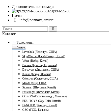
Дополнительные номера
8(929)994-55-36
Почта
info@poznavajamir.ru
Каталог
+
-
Телескопы
По бренду
Levenhuk (Левенгук, США)
Sky-Watcher (Скай-Вотчер, Китай)
Veber (Вебер, Китай)
Bresser (Брессер, Германия)
Discovery (Дискавери, США)
Konus (Конус, Италия)
Celestron (Селестрон, США)
Meade (Мид, США)
Sturman (Штурман, Китай)
Eastcolight (Истколайт, Китай)
CORONADO (Коронадо, Мексика)
EDU-TOYS (Эду-Тойз, Китай)
FANCIER (Фансиер, Китай)
GSO (ГСО, Тайвань)