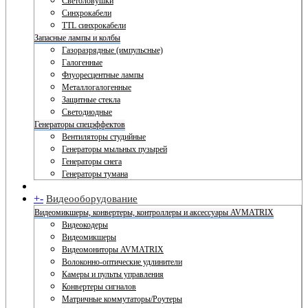
Светоловушки
Синхрокабели
TTL синхрокабели
Запасные лампы и колбы
Газоразрядные (импульсные)
Галогенные
Флуоресцентные лампы
Металлогалогенные
Защитные стекла
Светодиодные
Генераторы спецэффектов
Вентиляторы студийные
Генераторы мыльных пузырей
Генераторы снега
Генераторы тумана
+
-
Видеооборудование
Видеомикшеры, конвертеры, контроллеры и аксессуары AVMATRIX
Видеокодеры
Видеомикшеры
Видеомониторы AVMATRIX
Волоконно-оптические удлинители
Камеры и пульты управления
Конвертеры сигналов
Матричные коммутаторы/Роутеры