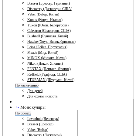
Bresser (Брессер. Германия)
Discovery (Дискавери. США)
Veber (Вебер. Китай)
Konus (Конус. Италия)
Yukon (Юкон. Белоруссия)
Celestron (Селестрон. США)
Bushnell (Бушнелл. Китай)
Hawke (Хоук. Великобритания)
Leica (Лейка. Португалия)
Meade (Мид. Китай)
MINOX (Минокс. Китай)
Nikon (Никон. Япония)
PENTAX (Пентакс. Япония)
Redfield (Редфилд. США)
STURMAN (Штурман. Китай)
По назначению
Для детей
Для охоты и спорта
+
-
Монокуляры
По бренду
Levenhuk (Левенгук)
Bresser (Брессер)
Veber (Вебер)
Discovery (Дискавери)