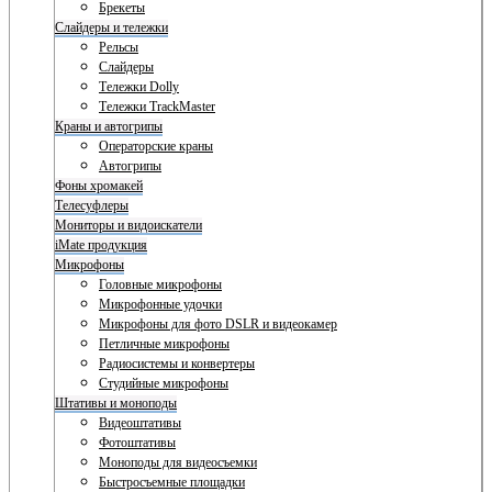
Брекеты
Слайдеры и тележки
Рельсы
Слайдеры
Тележки Dolly
Тележки TrackMaster
Краны и автогрипы
Операторские краны
Автогрипы
Фоны хромакей
Телесуфлеры
Мониторы и видоискатели
iMate продукция
Микрофоны
Головные микрофоны
Микрофонные удочки
Микрофоны для фото DSLR и видеокамер
Петличные микрофоны
Радиосистемы и конвертеры
Студийные микрофоны
Штативы и моноподы
Видеоштативы
Фотоштативы
Моноподы для видеосъемки
Быстросъемные площадки