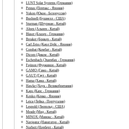
LUNT Solar Systems (Германия)
Pentax (Пентакс - Япония)
Yukon (Юкон - Белоруссия)
Bushnell (Бушнелл - США)
Sturman (Штурман - Китай)
Alpen (Альпен - Китай)
Blaser (Блазер - Германия)
Breaker (Брикер - Китай)
Carl Zeiss (Карл Цейс - Япония)
Combat (Комбат - Китай)
Dicom (Диком - Китай)
Eschenbach (Эшенбах - Германия)
Fujinon (Фуджинон - Китай)
GAMO (Гамо - Китай)
GAUT (Гаут - Китай)
Hama (Хама - Китай)
Hawke (Хоук - Великобритания)
Kaps (Капс - Германия)
Kenko (Кенко - Япония)
Leica (Лейка - Португалия)
Leupold (Люпольд - США)
Meade (Мид - Китай)
MINOX (Минокс - Китай)
Navigator (Навигатор - Китай)
Norbert (Норберт - Китай)