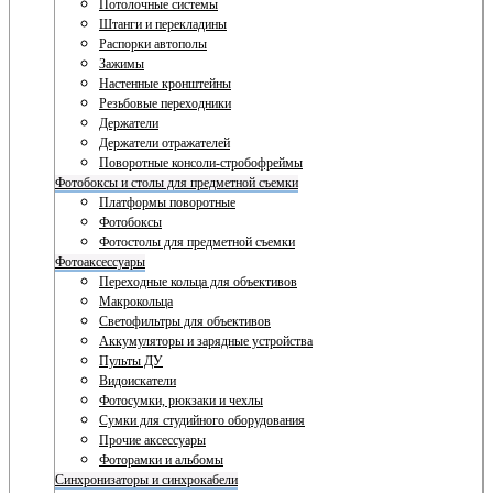
Потолочные системы
Штанги и перекладины
Распорки автополы
Зажимы
Настенные кронштейны
Резьбовые переходники
Держатели
Держатели отражателей
Поворотные консоли-стробофреймы
Фотобоксы и столы для предметной съемки
Платформы поворотные
Фотобоксы
Фотостолы для предметной съемки
Фотоаксессуары
Переходные кольца для объективов
Макрокольца
Светофильтры для объективов
Аккумуляторы и зарядные устройства
Пульты ДУ
Видоискатели
Фотосумки, рюкзаки и чехлы
Сумки для студийного оборудования
Прочие аксессуары
Фоторамки и альбомы
Синхронизаторы и синхрокабели