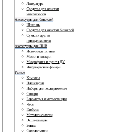
Литература
Средства для очистки
микроскопов
Аксессуары для биноклей
Штативы
Средства для очистки биноклей
Сумки и другие
принадлежности
Аксессуары для ПНВ
Источники питания
Маски и насадки
Микрофоны и пульты ДУ
Инфракрасные фонари
Разное
Компасы
Планетарии
Наборы для экспериментов
Фонари
Барометры и метеостанции
Часы
Глобусы
Металлоискатели
Экшн-камеры
Зонты
Фотоловушки