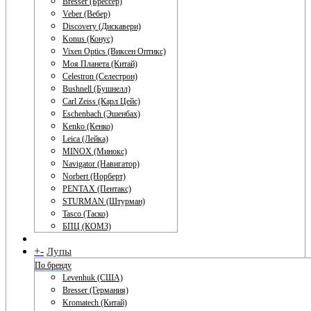
Bresser (Брессер)
Veber (Вебер)
Discovery (Дискавери)
Konus (Конус)
Vixen Optics (Виксен Оптикс)
Моя Планета (Китай)
Celestron (Селестрон)
Bushnell (Бушнелл)
Carl Zeiss (Карл Цейс)
Eschenbach (Эшенбах)
Kenko (Кенко)
Leica (Лейка)
MINOX (Минокс)
Navigator (Навигатор)
Norbert (Норберт)
PENTAX (Пентакс)
STURMAN (Штурман)
Tasco (Таско)
БПЦ (КОМЗ)
+
-
Лупы
По бренду
Levenhuk (США)
Bresser (Германия)
Kromatech (Китай)