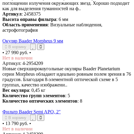
поглощении излучения окружающих звезд. Хорошо подходит
как для выделения туманностей на ф..
Артикул
: 2458375
Высота оправы фильтра
: 6 мм
Область применения
: Визуальные наблюдения,
астрофотография
Окуляр Baader Morpheus 9 мм
В корзину
•
27 990 руб.
•
Нет в наличии
Артикул: 4-2954209
Новые сверхширокоугольные окуляры Baader Planetarium
серии Morpheus обладают идеально ровным полем зрения в 76
градусов. Благодаря 8-элементной оптической схеме в 5
группах, качество изображени..
Вес окуляра
: 0,45 кг
Количество групп элементов
: 5
Количество оптических элементов
: 8
Фильтр Baader Semi APO, 2"
В корзину
•
13 790 руб.
•
Нет в наличии