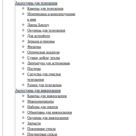
Аксессуары для телескопов
Камеры для телескопов
Монтировки и комплектующие
к ним
Линзы Барлоу
Окуляры для телескопов
Для астрофото
Зеркала и призмы
Фильтры
Оптические искатели
Сумки, кейсы, чехлы
Литература для астрономии
Постеры
Средства для очистки
телескопов
Разное для телескопов
Аксессуары для микроскопов
Камеры для микроскопов
Микропрепараты
Наборы для опытов
Объективы для микроскопов
Окуляры для микроскопов
Запчасти
Покровные стекла
Предметные стекла