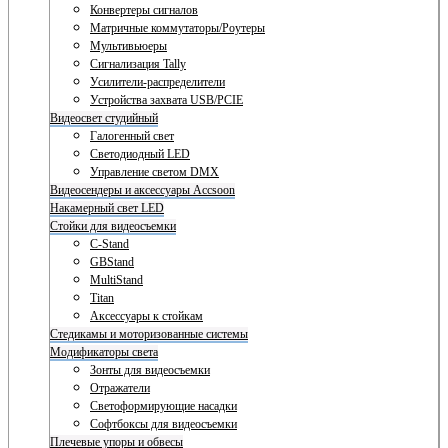
Конвертеры сигналов
Матричные коммутаторы/Роутеры
Мультивьюеры
Сигнализация Tally
Усилители-распределители
Устройства захвата USB/PCIE
Видеосвет студийный
Галогенный свет
Светодиодный LED
Управление светом DMX
Видеосендеры и аксессуары Accsoon
Накамерный свет LED
Стойки для видеосъемки
C-Stand
GBStand
MultiStand
Titan
Аксессуары к стойкам
Стедикамы и моторизованные системы
Модификаторы света
Зонты для видеосъемки
Отражатели
Светоформирующие насадки
Софтбоксы для видеосъемки
Плечевые упоры и обвесы