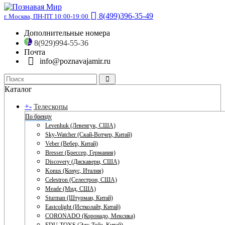
8(499)396-35-49
г. Москва, ПН-ПТ 10:00-19:00
Дополнительные номера
8(929)994-55-36
Почта
info@poznavajamir.ru
Каталог
+
-
Телескопы
По бренду
Levenhuk (Левенгук, США)
Sky-Watcher (Скай-Вотчер, Китай)
Veber (Вебер, Китай)
Bresser (Брессер, Германия)
Discovery (Дискавери, США)
Konus (Конус, Италия)
Celestron (Селестрон, США)
Meade (Мид, США)
Sturman (Штурман, Китай)
Eastcolight (Истколайт, Китай)
CORONADO (Коронадо, Мексика)