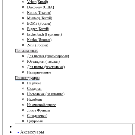
Veber (Китай)
Discovery (США)
Konus (Италия)
Микмед (Китай)
ВОМЗ (Россия)
Bigger (Китай)
Eschenbach (Германия)
Kenko (Япония)
Zenit (Россия)
По назначению
Для чтения (просмотровая)
Ювелирная (часовая)
Для шитья (текстильная)
Измерительные
По конструкции
На ручке
Складная
Настольная (на штативе)
Налобная
На очковой оправе
Линза Френеля
С подсветкой
Цифровая
+
-
Аксессуары