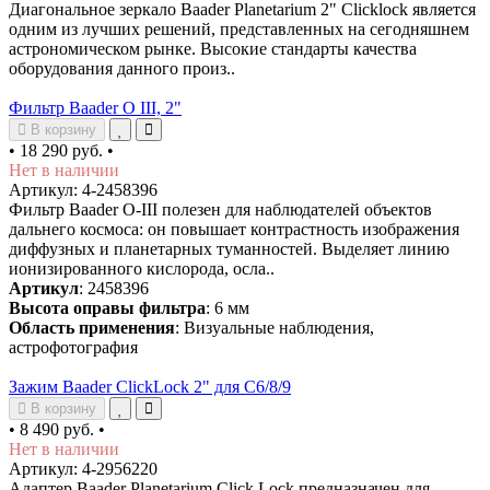
Диагональное зеркало Baader Planetarium 2" Clicklock является
одним из лучших решений, представленных на сегодняшнем
астрономическом рынке. Высокие стандарты качества
оборудования данного произ..
Фильтр Baader O III, 2"
В корзину
•
18 290 руб.
•
Нет в наличии
Артикул: 4-2458396
Фильтр Baader O-III полезен для наблюдателей объектов
дальнего космоса: он повышает контрастность изображения
диффузных и планетарных туманностей. Выделяет линию
ионизированного кислорода, осла..
Артикул
: 2458396
Высота оправы фильтра
: 6 мм
Область применения
: Визуальные наблюдения,
астрофотография
Зажим Baader ClickLock 2" для C6/8/9
В корзину
•
8 490 руб.
•
Нет в наличии
Артикул: 4-2956220
Адаптер Baader Planetarium Click Lock предназначен для