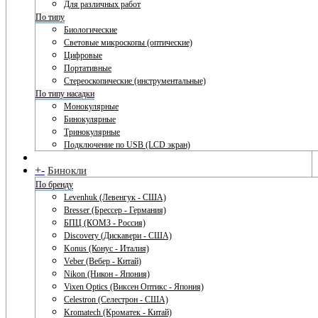
Для различных работ
По типу
Биологические
Световые микроскопы (оптические)
Цифровые
Портативные
Стереоскопические (инструментальные)
По типу насадки
Монокулярные
Бинокулярные
Тринокулярные
Подключение по USB (LCD экран)
+
-
Бинокли
По бренду
Levenhuk (Левенгук - США)
Bresser (Брессер - Германия)
БПЦ (КОМЗ - Россия)
Discovery (Дискавери - США)
Konus (Конус - Италия)
Veber (Вебер - Китай)
Nikon (Никон - Япония)
Vixen Optics (Виксен Оптикс - Япония)
Celestron (Селестрон - США)
Kromatech (Кроматек - Китай)