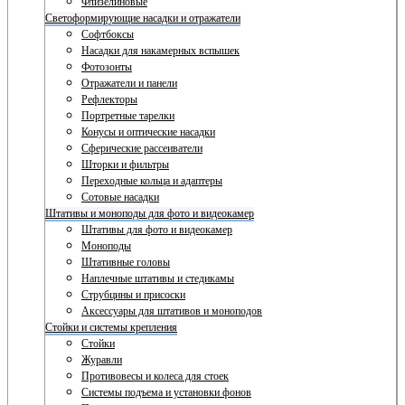
Флизелиновые
Светоформирующие насадки и отражатели
Софтбоксы
Насадки для накамерных вспышек
Фотозонты
Отражатели и панели
Рефлекторы
Портретные тарелки
Конусы и оптические насадки
Сферические рассеиватели
Шторки и фильтры
Переходные кольца и адаптеры
Сотовые насадки
Штативы и моноподы для фото и видеокамер
Штативы для фото и видеокамер
Моноподы
Штативные головы
Наплечные штативы и стедикамы
Струбцины и присоски
Аксессуары для штативов и моноподов
Стойки и системы крепления
Стойки
Журавли
Противовесы и колеса для стоек
Системы подъема и установки фонов