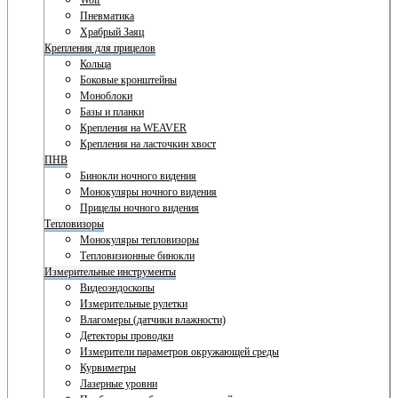
Wolf
Пневматика
Храбрый Заяц
Крепления для прицелов
Кольца
Боковые кронштейны
Моноблоки
Базы и планки
Крепления на WEAVER
Крепления на ласточкин хвост
ПНВ
Бинокли ночного видения
Монокуляры ночного видения
Прицелы ночного видения
Тепловизоры
Монокуляры тепловизоры
Тепловизионные бинокли
Измерительные инструменты
Видеоэндоскопы
Измерительные рулетки
Влагомеры (датчики влажности)
Детекторы проводки
Измерители параметров окружающей среды
Курвиметры
Лазерные уровни