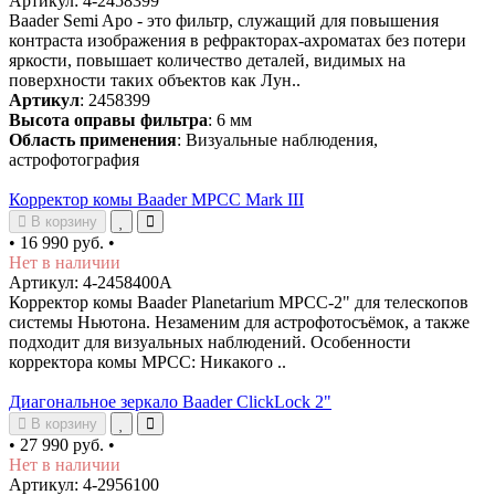
Артикул: 4-2458399
Baader Semi Apo - это фильтр, служащий для повышения
контраста изображения в рефракторах-ахроматах без потери
яркости, повышает количество деталей, видимых на
поверхности таких объектов как Лун..
Артикул
: 2458399
Высота оправы фильтра
: 6 мм
Область применения
: Визуальные наблюдения,
астрофотография
Корректор комы Baader MPCC Mark III
В корзину
•
16 990 руб.
•
Нет в наличии
Артикул: 4-2458400A
Корректор комы Baader Planetarium MPCC-2" для телескопов
системы Ньютона. Незаменим для астрофотосъёмок, а также
подходит для визуальных наблюдений. Особенности
корректора комы MPCC: Никакого ..
Диагональное зеркало Baader ClickLock 2"
В корзину
•
27 990 руб.
•
Нет в наличии
Артикул: 4-2956100