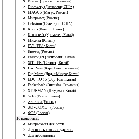
Bresser (Брессер; Германия)
Discovery (Дискавери; США)
MAGUS (Магус; Россия)
Микромед (Россия)
Celestron (Селестрон; США)
Konus (Конус; Италия)
Kromatech (Кроматек; Китай)
Микмед (Китай.)
EVA (ЕВА; Китай)
Биомед (Россия)
Eastcolight (Истколайт; Китай)
SITITEK (Сититек; Китай)
Carl Zeiss (Карл Цейс; Германия)
DigiMicro (ДиджиМикро; Китай)
EDU-TOYS (Эду-Тойз; Китай)
Eschenbach (Эшенбах; Германия)
STURMAN (Штурман; Китай)
Velvi (Велви; Китай)
Альтами (Россия)
АО «ЛОМО» (Россия)
ФОЗ (Россия)
По назначению
Микроскопы для детей
Для школьников и студентов
Для лаборатории