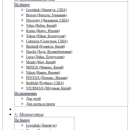
По бренду
Levenhuk (Левенгук. США)
Bresser (Брессер. Германия)
Discovery (Дискавери. США)
Veber (Вебер. Китай)
Konus (Конус. Италия)
Yukon (Юкон. Белоруссия)
Celestron (Селестрон. США)
Bushnell (Бушнелл. Китай)
Hawke (Хоук. Великобритания)
Leica (Лейка. Португалия)
Meade (Мид. Китай)
MINOX (Минокс. Китай)
Nikon (Никон. Япония)
PENTAX (Пентакс. Япония)
Redfield (Редфилд. США)
STURMAN (Штурман. Китай)
По назначению
Для детей
Для охоты и спорта
+
-
Монокуляры
По бренду
Levenhuk (Левенгук)