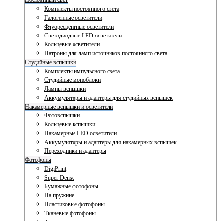
Постоянный свет
Комплекты постоянного света
Галогенные осветители
Флуоресцентные осветители
Светодиодные LED осветители
Кольцевые осветители
Патроны для ламп источников постоянного света
Студийные вспышки
Комплекты импульсного света
Студийные моноблоки
Лампы вспышки
Аккумуляторы и адаптеры для студийных вспышек
Накамерные вспышки и осветители
Фотовспышки
Кольцевые вспышки
Накамерные LED осветители
Аккумуляторы и адаптеры для накамерных вспышек
Переходники и адаптеры
Фотофоны
DigiPrint
Super Dense
Бумажные фотофоны
На пружине
Пластиковые фотофоны
Тканевые фотофоны