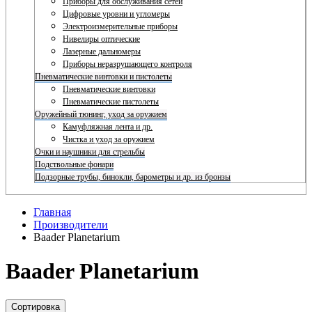
Приборы для обслуживания сетей
Цифровые уровни и угломеры
Электроизмерительные приборы
Нивелиры оптические
Лазерные дальномеры
Приборы неразрушающего контроля
Пневматические винтовки и пистолеты
Пневматические винтовки
Пневматические пистолеты
Оружейный тюнинг, уход за оружием
Камуфляжная лента и др.
Чистка и уход за оружием
Очки и наушники для стрельбы
Подствольные фонари
Подзорные трубы, бинокли, барометры и др. из бронзы
Главная
Производители
Baader Planetarium
Baader Planetarium
Сортировка