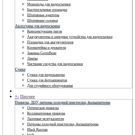
Моноподы для видеосъемки
Быстросъемные площадки
Штативные адаптеры
Штативные головки
Аксессуары для видеосъемки
Комплектующие ригов
Аккумуляторы и зарядные устройства для видеосъемки
Площадки для аккумуляторов
Кронштейны и держатели
Зажимы GreenBean
Лампы
Чистящие средства для видеосъемки
Сумки
Сумки для видеокамеры
Сумки для фотоаппаратов
Для студийного оборудования
+
-
Прочее
Прицелы, ЛЦУ, патроны холодной пристрелки, фальшпатроны
Оптические прицелы
Коллиматорные прицелы
Лазерные целеуказатели
Патроны холодной пристрелки, фальшпатроны
Black Russian