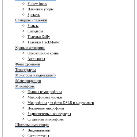
Follow focus
Плечевые упоры
Брекеты
Слайдеры и тележки
Рельсы
Слайдеры
Тележки Dolly
Тележки TrackMaster
Краны и автогрипы
Операторские краны
Автогрипы
Фоны хромакей
Телесуфлеры
Мониторы и видоискатели
iMate продукция
Микрофоны
Головные микрофоны
Микрофонные удочки
Микрофоны для фото DSLR и видеокамер
Петличные микрофоны
Радиосистемы и конвертеры
Студийные микрофоны
Штативы и моноподы
Видеоштативы
Фотоштативы