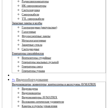
Радиосинхронизаторы
ИК синхронизаторы
Светоловушки
Синхрокабели
TTL синхрокабели
Запасные лампы и колбы
Газоразрядные (импульсные)
Галогенные
Флуоресцентные лампы
Металлогалогенные
Защитные стекла
Светодиодные
Генераторы спецэффектов
Вентиляторы студийные
Генераторы мыльных пузырей
Генераторы снега
Генераторы тумана
+
-
Видеооборудование
Видеомикшеры, конвертеры, контроллеры и аксессуары AVMATRIX
Видеокодеры
Видеомикшеры
Видеомониторы AVMATRIX
Волоконно-оптические удлинители
Камеры и пульты управления