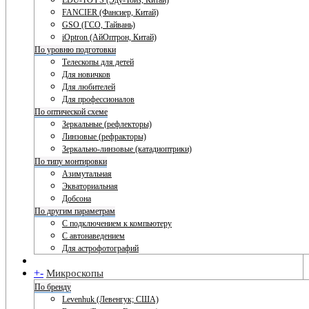
EDU-TOYS (Эду-Тойз, Китай)
FANCIER (Фансиер, Китай)
GSO (ГСО, Тайвань)
iOptron (АйОптрон, Китай)
По уровню подготовки
Телескопы для детей
Для новичков
Для любителей
Для профессионалов
По оптической схеме
Зеркальные (рефлекторы)
Линзовые (рефракторы)
Зеркально-линзовые (катадиоптрики)
По типу монтировки
Азимутальная
Экваториальная
Добсона
По другим параметрам
С подключением к компьютеру
С автонаведением
Для астрофотографий
+
-
Микроскопы
По бренду
Levenhuk (Левенгук; США)