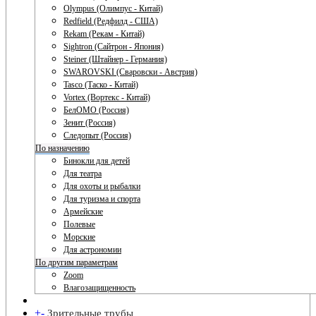
Olympus (Олимпус - Китай)
Redfield (Редфилд - США)
Rekam (Рекам - Китай)
Sightron (Сайтрон - Япония)
Steiner (Штайнер - Германия)
SWAROVSKI (Сваровски - Австрия)
Tasco (Таско - Китай)
Vortex (Вортекс - Китай)
БелОМО (Россия)
Зенит (Россия)
Следопыт (Россия)
По назначению
Бинокли для детей
Для театра
Для охоты и рыбалки
Для туризма и спорта
Армейские
Полевые
Морские
Для астрономии
По другим параметрам
Zoom
Влагозащищенность
+
-
Зрительные трубы