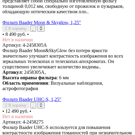
представляет собой специально изготовленную фольгу
толщиной 0,012 мм, свободную от прожилок и пузырьков,
обладающую оптическим качеством пло..
Фильтр Baader Moon & Skyglow, 1,25"
В корзину
•
8 490 руб.
•
Нет в наличии
Артикул: 4-2458305А
Фильтр Baader Moon&SkyGlow без потери яркости
значительно улучшает контрастность изображения во всех
зеркальных телескопах и телескопах-апохроматах. Он
существенно увеличивает количество видимы..
Артикул
: 2458305А,
Высота оправы фильтра
: 6 мм
Область применения
: Визуальные наблюдения,
астрофотография
Фильтр Baader UHC-S, 1,25"
В корзину
•
12 490 руб.
•
Нет в наличии
Артикул: 4-2458275
Фильтр Baader UHC-S используется для повышения
контрастности изображения туманностей при незначительном