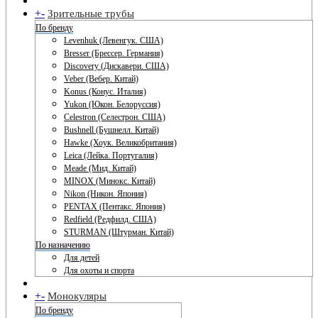
+
-
Зрительные трубы
По бренду
Levenhuk (Левенгук. США)
Bresser (Брессер. Германия)
Discovery (Дискавери. США)
Veber (Вебер. Китай)
Konus (Конус. Италия)
Yukon (Юкон. Белоруссия)
Celestron (Селестрон. США)
Bushnell (Бушнелл. Китай)
Hawke (Хоук. Великобритания)
Leica (Лейка. Португалия)
Meade (Мид. Китай)
MINOX (Минокс. Китай)
Nikon (Никон. Япония)
PENTAX (Пентакс. Япония)
Redfield (Редфилд. США)
STURMAN (Штурман. Китай)
По назначению
Для детей
Для охоты и спорта
+
-
Монокуляры
По бренду