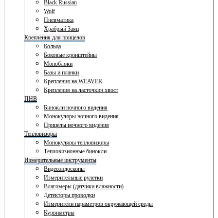
Black Russian
Wolf
Пневматика
Храбрый Заяц
Крепления для прицелов
Кольца
Боковые кронштейны
Моноблоки
Базы и планки
Крепления на WEAVER
Крепления на ласточкин хвост
ПНВ
Бинокли ночного видения
Монокуляры ночного видения
Прицелы ночного видения
Тепловизоры
Монокуляры тепловизоры
Тепловизионные бинокли
Измерительные инструменты
Видеоэндоскопы
Измерительные рулетки
Влагомеры (датчики влажности)
Детекторы проводки
Измерители параметров окружающей среды
Курвиметры