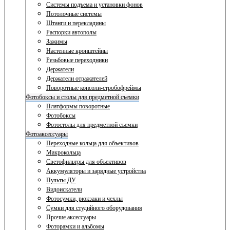
Системы подъема и установки фонов
Потолочные системы
Штанги и перекладины
Распорки автополы
Зажимы
Настенные кронштейны
Резьбовые переходники
Держатели
Держатели отражателей
Поворотные консоли-стробофреймы
Фотобоксы и столы для предметной съемки
Платформы поворотные
Фотобоксы
Фотостолы для предметной съемки
Фотоаксессуары
Переходные кольца для объективов
Макрокольца
Светофильтры для объективов
Аккумуляторы и зарядные устройства
Пульты ДУ
Видоискатели
Фотосумки, рюкзаки и чехлы
Сумки для студийного оборудования
Прочие аксессуары
Фоторамки и альбомы