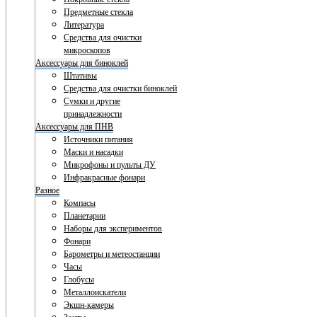
Предметные стекла
Литература
Средства для очистки
микроскопов
Аксессуары для биноклей
Штативы
Средства для очистки биноклей
Сумки и другие
принадлежности
Аксессуары для ПНВ
Источники питания
Маски и насадки
Микрофоны и пульты ДУ
Инфракрасные фонари
Разное
Компасы
Планетарии
Наборы для экспериментов
Фонари
Барометры и метеостанции
Часы
Глобусы
Металлоискатели
Экшн-камеры