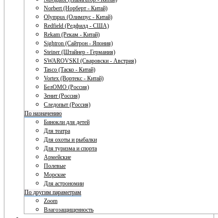
Norbert (Норберт - Китай)
Olympus (Олимпус - Китай)
Redfield (Редфилд - США)
Rekam (Рекам - Китай)
Sightron (Сайтрон - Япония)
Steiner (Штайнер - Германия)
SWAROVSKI (Сваровски - Австрия)
Tasco (Таско - Китай)
Vortex (Вортекс - Китай)
БелОМО (Россия)
Зенит (Россия)
Следопыт (Россия)
По назначению
Бинокли для детей
Для театра
Для охоты и рыбалки
Для туризма и спорта
Армейские
Полевые
Морские
Для астрономии
По другим параметрам
Zoom
Влагозащищенность