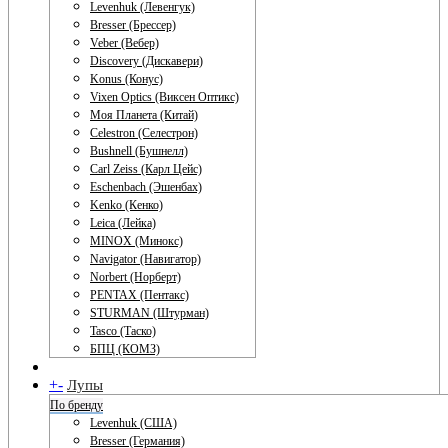
Levenhuk (Левенгук)
Bresser (Брессер)
Veber (Вебер)
Discovery (Дискавери)
Konus (Конус)
Vixen Optics (Виксен Оптикс)
Моя Планета (Китай)
Celestron (Селестрон)
Bushnell (Бушнелл)
Carl Zeiss (Карл Цейс)
Eschenbach (Эшенбах)
Kenko (Кенко)
Leica (Лейка)
MINOX (Минокс)
Navigator (Навигатор)
Norbert (Норберт)
PENTAX (Пентакс)
STURMAN (Штурман)
Tasco (Таско)
БПЦ (КОМЗ)
+
-
Лупы
По бренду
Levenhuk (США)
Bresser (Германия)