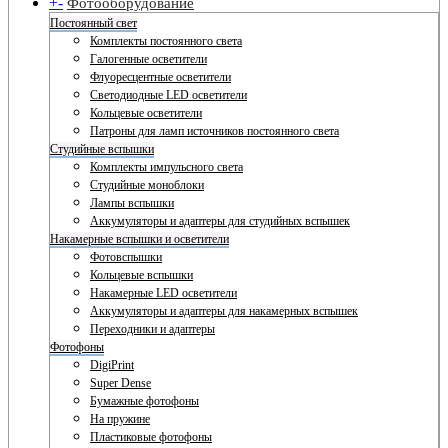
+
-
Фотооборудование
Постоянный свет
Комплекты постоянного света
Галогенные осветители
Флуоресцентные осветители
Светодиодные LED осветители
Кольцевые осветители
Патроны для ламп источников постоянного света
Студийные вспышки
Комплекты импульсного света
Студийные моноблоки
Лампы вспышки
Аккумуляторы и адаптеры для студийных вспышек
Накамерные вспышки и осветители
Фотовспышки
Кольцевые вспышки
Накамерные LED осветители
Аккумуляторы и адаптеры для накамерных вспышек
Переходники и адаптеры
Фотофоны
DigiPrint
Super Dense
Бумажные фотофоны
На пружине
Пластиковые фотофоны