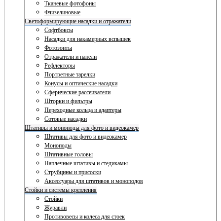
Тканевые фотофоны
Флизелиновые
Светоформирующие насадки и отражатели
Софтбоксы
Насадки для накамерных вспышек
Фотозонты
Отражатели и панели
Рефлекторы
Портретные тарелки
Конусы и оптические насадки
Сферические рассеиватели
Шторки и фильтры
Переходные кольца и адаптеры
Сотовые насадки
Штативы и моноподы для фото и видеокамер
Штативы для фото и видеокамер
Моноподы
Штативные головы
Наплечные штативы и стедикамы
Струбцины и присоски
Аксессуары для штативов и моноподов
Стойки и системы крепления
Стойки
Журавли
Противовесы и колеса для стоек