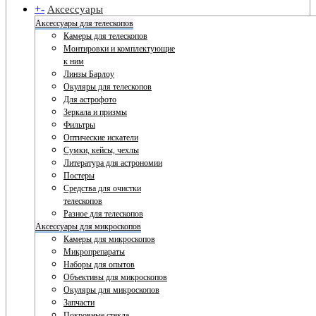
+
-
Аксессуары
Аксессуары для телескопов
Камеры для телескопов
Монтировки и комплектующие
к ним
Линзы Барлоу
Окуляры для телескопов
Для астрофото
Зеркала и призмы
Фильтры
Оптические искатели
Сумки, кейсы, чехлы
Литература для астрономии
Постеры
Средства для очистки
телескопов
Разное для телескопов
Аксессуары для микроскопов
Камеры для микроскопов
Микропрепараты
Наборы для опытов
Объективы для микроскопов
Окуляры для микроскопов
Запчасти
Покровные стекла