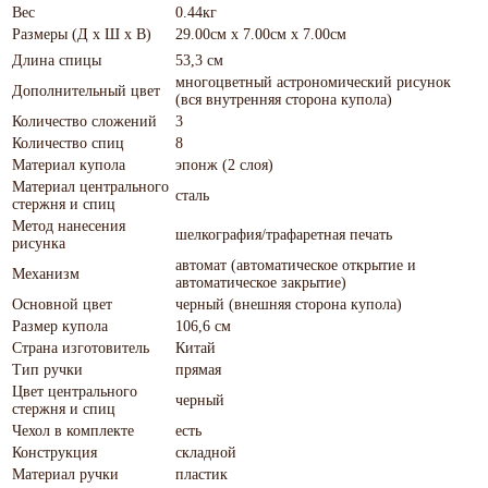
Вес
0.44кг
Размеры (Д х Ш х В)
29.00см x 7.00см x 7.00см
Длина спицы
53,3 см
многоцветный астрономический рисунок
Дополнительный цвет
(вся внутренняя сторона купола)
Количество сложений
3
Количество спиц
8
Материал купола
эпонж (2 слоя)
Материал центрального
сталь
стержня и спиц
Метод нанесения
шелкография/трафаретная печать
рисунка
автомат (автоматическое открытие и
Механизм
автоматическое закрытие)
Основной цвет
черный (внешняя сторона купола)
Размер купола
106,6 см
Страна изготовитель
Китай
Тип ручки
прямая
Цвет центрального
черный
стержня и спиц
Чехол в комплекте
есть
Конструкция
складной
Материал ручки
пластик