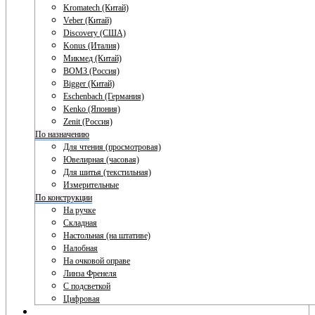
Kromatech (Китай)
Veber (Китай)
Discovery (США)
Konus (Италия)
Микмед (Китай)
ВОМЗ (Россия)
Bigger (Китай)
Eschenbach (Германия)
Kenko (Япония)
Zenit (Россия)
По назначению
Для чтения (просмотровая)
Ювелирная (часовая)
Для шитья (текстильная)
Измерительные
По конструкции
На ручке
Складная
Настольная (на штативе)
Налобная
На очковой оправе
Линза Френеля
С подсветкой
Цифровая