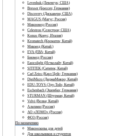
Levenhuk (Левенгук; США)
Bresser (Брессер; Германия)
Discovery (Дискавери; США)
MAGUS (Магус; Россия)
Микромед (Россия)
Celestron (Селестрон; США)
Konus (Конус; Италия)
Kromatech (Кроматек; Китай)
Микмед (Китай.)
EVA (ЕВА; Китай)
Биомед (Россия)
Eastcolight (Истколайт; Китай)
SITITEK (Сититек; Китай)
Carl Zeiss (Карл Цейс; Германия)
DigiMicro (ДиджиМикро; Китай)
EDU-TOYS (Эду-Тойз; Китай)
Eschenbach (Эшенбах; Германия)
STURMAN (Штурман; Китай)
Velvi (Велви; Китай)
Альтами (Россия)
АО «ЛОМО» (Россия)
ФОЗ (Россия)
По назначению
Микроскопы для детей
Для школьников и студентов