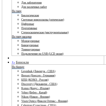
Для лаборатории
Для различных работ
По типу
Биологические
Световые микроскопы (оптические)
Цифровые
Портативные
Стереоскопические (инструментальные)
По типу насадки
Монокулярные
Бинокулярные
Тринокулярные
Подключение по USB (LCD экран)
+
-
Бинокли
По бренду
Levenhuk (Левенгук - США)
Bresser (Брессер - Германия)
БПЦ (КОМЗ - Россия)
Discovery (Дискавери - США)
Konus (Конус - Италия)
Veber (Вебер - Китай)
Nikon (Никон - Япония)
Vixen Optics (Виксен Оптикс - Япония)
Celestron (Селестрон - США)