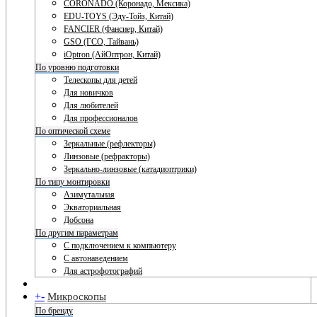
CORONADO (Коронадо, Мексика)
EDU-TOYS (Эду-Тойз, Китай)
FANCIER (Фансиер, Китай)
GSO (ГСО, Тайвань)
iOptron (АйОптрон, Китай)
По уровню подготовки
Телескопы для детей
Для новичков
Для любителей
Для профессионалов
По оптической схеме
Зеркальные (рефлекторы)
Линзовые (рефракторы)
Зеркально-линзовые (катадиоптрики)
По типу монтировки
Азимутальная
Экваториальная
Добсона
По другим параметрам
С подключением к компьютеру
С автонаведением
Для астрофотографий
+
-
Микроскопы
По бренду