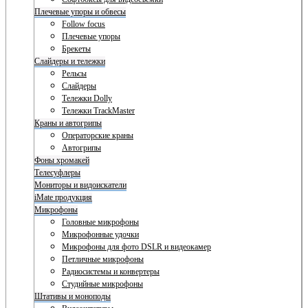
Плечевые упоры и обвесы
Follow focus
Плечевые упоры
Брекеты
Слайдеры и тележки
Рельсы
Слайдеры
Тележки Dolly
Тележки TrackMaster
Краны и автогрипы
Операторские краны
Автогрипы
Фоны хромакей
Телесуфлеры
Мониторы и видоискатели
iMate продукция
Микрофоны
Головные микрофоны
Микрофонные удочки
Микрофоны для фото DSLR и видеокамер
Петличные микрофоны
Радиосистемы и конвертеры
Студийные микрофоны
Штативы и моноподы