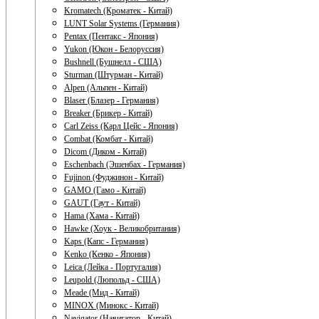
Kromatech (Кроматек - Китай)
LUNT Solar Systems (Германия)
Pentax (Пентакс - Япония)
Yukon (Юкон - Белоруссия)
Bushnell (Бушнелл - США)
Sturman (Штурман - Китай)
Alpen (Альпен - Китай)
Blaser (Блазер - Германия)
Breaker (Брикер - Китай)
Carl Zeiss (Карл Цейс - Япония)
Combat (Комбат - Китай)
Dicom (Диком - Китай)
Eschenbach (Эшенбах - Германия)
Fujinon (Фуджинон - Китай)
GAMO (Гамо - Китай)
GAUT (Гаут - Китай)
Hama (Хама - Китай)
Hawke (Хоук - Великобритания)
Kaps (Капс - Германия)
Kenko (Кенко - Япония)
Leica (Лейка - Португалия)
Leupold (Люпольд - США)
Meade (Мид - Китай)
MINOX (Минокс - Китай)
Navigator (Навигатор - Китай)