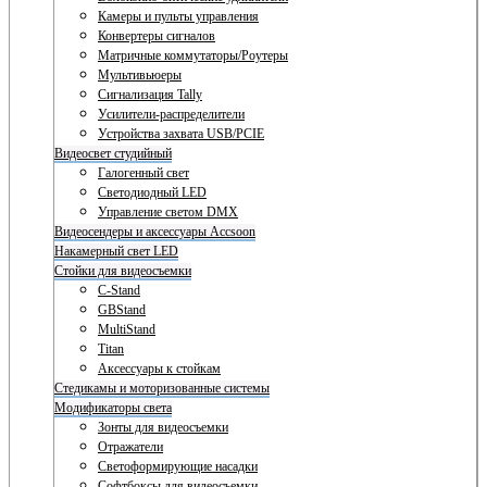
Камеры и пульты управления
Конвертеры сигналов
Матричные коммутаторы/Роутеры
Мультивьюеры
Сигнализация Tally
Усилители-распределители
Устройства захвата USB/PCIE
Видеосвет студийный
Галогенный свет
Светодиодный LED
Управление светом DMX
Видеосендеры и аксессуары Accsoon
Накамерный свет LED
Стойки для видеосъемки
C-Stand
GBStand
MultiStand
Titan
Аксессуары к стойкам
Стедикамы и моторизованные системы
Модификаторы света
Зонты для видеосъемки
Отражатели
Светоформирующие насадки
Софтбоксы для видеосъемки