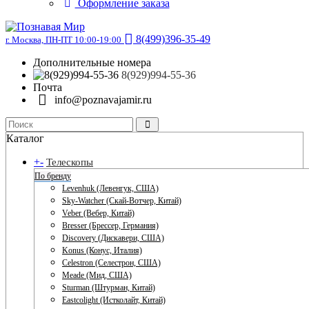
Оформление заказа
8(499)396-35-49
г. Москва, ПН-ПТ 10:00-19:00
Дополнительные номера
8(929)994-55-36
Почта
info@poznavajamir.ru
Каталог
+
-
Телескопы
По бренду
Levenhuk (Левенгук, США)
Sky-Watcher (Скай-Вотчер, Китай)
Veber (Вебер, Китай)
Bresser (Брессер, Германия)
Discovery (Дискавери, США)
Konus (Конус, Италия)
Celestron (Селестрон, США)
Meade (Мид, США)
Sturman (Штурман, Китай)
Eastcolight (Истколайт, Китай)