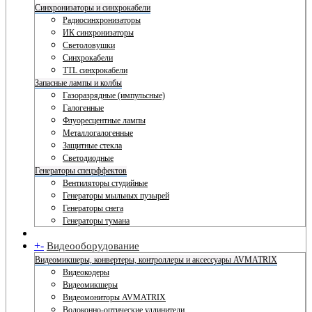
Синхронизаторы и синхрокабели
Радиосинхронизаторы
ИК синхронизаторы
Светоловушки
Синхрокабели
TTL синхрокабели
Запасные лампы и колбы
Газоразрядные (импульсные)
Галогенные
Флуоресцентные лампы
Металлогалогенные
Защитные стекла
Светодиодные
Генераторы спецэффектов
Вентиляторы студийные
Генераторы мыльных пузырей
Генераторы снега
Генераторы тумана
+
-
Видеооборудование
Видеомикшеры, конвертеры, контроллеры и аксессуары AVMATRIX
Видеокодеры
Видеомикшеры
Видеомониторы AVMATRIX
Волоконно-оптические удлинители