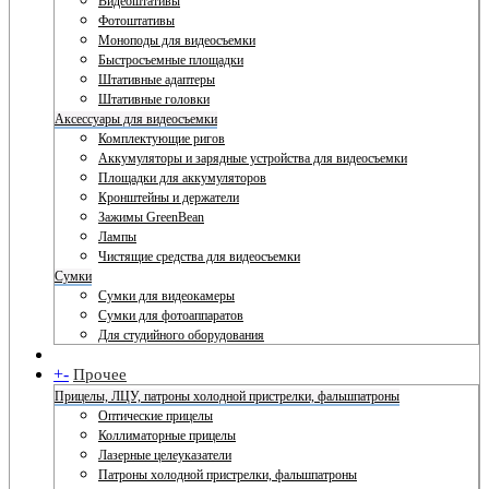
Видеоштативы
Фотоштативы
Моноподы для видеосъемки
Быстросъемные площадки
Штативные адаптеры
Штативные головки
Аксессуары для видеосъемки
Комплектующие ригов
Аккумуляторы и зарядные устройства для видеосъемки
Площадки для аккумуляторов
Кронштейны и держатели
Зажимы GreenBean
Лампы
Чистящие средства для видеосъемки
Сумки
Сумки для видеокамеры
Сумки для фотоаппаратов
Для студийного оборудования
+
-
Прочее
Прицелы, ЛЦУ, патроны холодной пристрелки, фальшпатроны
Оптические прицелы
Коллиматорные прицелы
Лазерные целеуказатели
Патроны холодной пристрелки, фальшпатроны