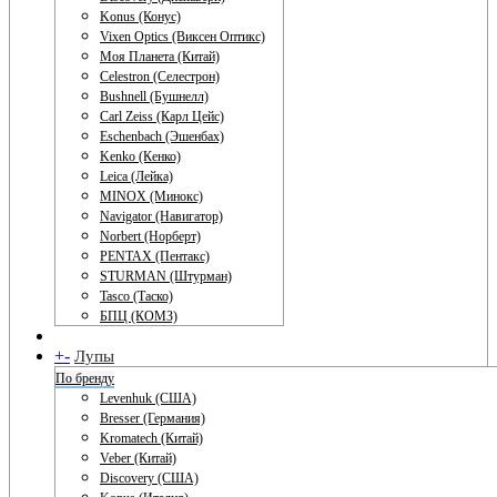
Konus (Конус)
Vixen Optics (Виксен Оптикс)
Моя Планета (Китай)
Celestron (Селестрон)
Bushnell (Бушнелл)
Carl Zeiss (Карл Цейс)
Eschenbach (Эшенбах)
Kenko (Кенко)
Leica (Лейка)
MINOX (Минокс)
Navigator (Навигатор)
Norbert (Норберт)
PENTAX (Пентакс)
STURMAN (Штурман)
Tasco (Таско)
БПЦ (КОМЗ)
+
-
Лупы
По бренду
Levenhuk (США)
Bresser (Германия)
Kromatech (Китай)
Veber (Китай)
Discovery (США)