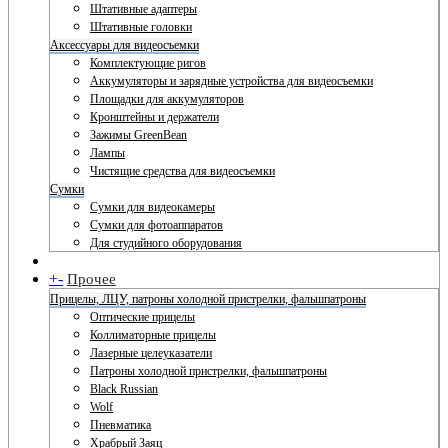
Штативные адаптеры
Штативные головки
Аксессуары для видеосъемки
Комплектующие ригов
Аккумуляторы и зарядные устройства для видеосъемки
Площадки для аккумуляторов
Кронштейны и держатели
Зажимы GreenBean
Лампы
Чистящие средства для видеосъемки
Сумки
Сумки для видеокамеры
Сумки для фотоаппаратов
Для студийного оборудования
+
-
Прочее
Прицелы, ЛЦУ, патроны холодной пристрелки, фальшпатроны
Оптические прицелы
Коллиматорные прицелы
Лазерные целеуказатели
Патроны холодной пристрелки, фальшпатроны
Black Russian
Wolf
Пневматика
Храбрый Заяц