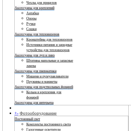
Чехлы для прицелов
Аксессуары для креплений
Антабки
Опоры
Ручки
Сошки
Аксессуары для тепловизоров
Кронштейны для тепловизоров
Источники питания и зарядные
устройства для тепловизоров
Аксессуары для луп и линз
Штативы напольные и запасные
лампы
Аксессуары для пневматики
Мишени и пулеулавливатели
Пружины и манжеты
Аксессуары для подствольных фонарей
Кольца и крепления для
фонарей
Аксессуары для интерьера
+
-
Фотооборудование
Постоянный свет
Комплекты постоянного света
Галогенные осветители