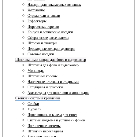
Насадки для накамерных вспышек
Фотозонты
Отражатели и панели
Рефлекторы
Портретные тарелки
Конусы и оптические насадки
Сферические рассеиватели
Шторки и фильтры
Переходные кольца и адаптеры
Сотовые насадки
Штативы и моноподы для фото и видеокамер
Штативы для фото и видеокамер
Моноподы
Штативные головы
Наплечные штативы и стедикамы
Струбцины и присоски
Аксессуары для штативов и моноподов
Стойки и системы крепления
Стойки
Журавли
Противовесы и колеса для стоек
Системы подъема и установки фонов
Потолочные системы
Штанги и перекладины
Распорки автополы