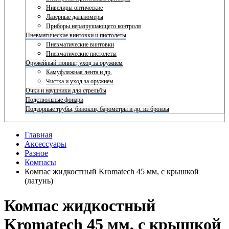
Нивелиры оптические
Лазерные дальномеры
Приборы неразрушающего контроля
Пневматические винтовки и пистолеты
Пневматические винтовки
Пневматические пистолеты
Оружейный тюнинг, уход за оружием
Камуфляжная лента и др.
Чистка и уход за оружием
Очки и наушники для стрельбы
Подствольные фонари
Подзорные трубы, бинокли, барометры и др. из бронзы
Главная
Аксессуары
Разное
Компасы
Компас жидкостный Kromatech 45 мм, с крышкой
(латунь)
Компас жидкостный
Kromatech 45 мм, с крышкой