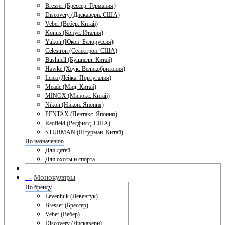
Bresser (Брессер. Германия)
Discovery (Дискавери. США)
Veber (Вебер. Китай)
Konus (Конус. Италия)
Yukon (Юкон. Белоруссия)
Celestron (Селестрон. США)
Bushnell (Бушнелл. Китай)
Hawke (Хоук. Великобритания)
Leica (Лейка. Португалия)
Meade (Мид. Китай)
MINOX (Минокс. Китай)
Nikon (Никон. Япония)
PENTAX (Пентакс. Япония)
Redfield (Редфилд. США)
STURMAN (Штурман. Китай)
По назначению
Для детей
Для охоты и спорта
+
-
Монокуляры
По бренду
Levenhuk (Левенгук)
Bresser (Брессер)
Veber (Вебер)
Discovery (Дискавери)