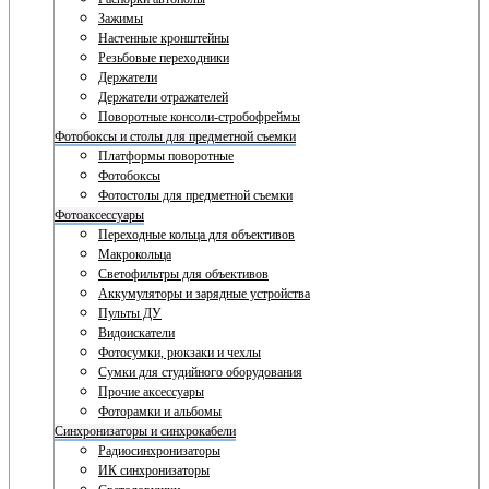
Зажимы
Настенные кронштейны
Резьбовые переходники
Держатели
Держатели отражателей
Поворотные консоли-стробофреймы
Фотобоксы и столы для предметной съемки
Платформы поворотные
Фотобоксы
Фотостолы для предметной съемки
Фотоаксессуары
Переходные кольца для объективов
Макрокольца
Светофильтры для объективов
Аккумуляторы и зарядные устройства
Пульты ДУ
Видоискатели
Фотосумки, рюкзаки и чехлы
Сумки для студийного оборудования
Прочие аксессуары
Фоторамки и альбомы
Синхронизаторы и синхрокабели
Радиосинхронизаторы
ИК синхронизаторы