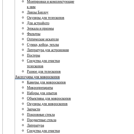
Монтировки и комплектующие
к ним
Линзы Барлоу
Окуляры для телескопов
Для астрофото
Зеркала и призмы
Фильтры
Оптические искатели
Сумки, кейсы, чехлы
Литература для астрономии
Постеры
Средства для очистки
телескопов
Разное для телескопов
Аксессуары для микроскопов
Камеры для микроскопов
Микропрепараты
Наборы для опытов
Объективы для микроскопов
Окуляры для микроскопов
Запчасти
Покровные стекла
Предметные стекла
Литература
Средства для очистки