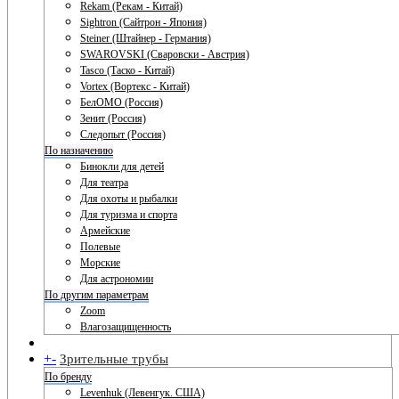
Rekam (Рекам - Китай)
Sightron (Сайтрон - Япония)
Steiner (Штайнер - Германия)
SWAROVSKI (Сваровски - Австрия)
Tasco (Таско - Китай)
Vortex (Вортекс - Китай)
БелОМО (Россия)
Зенит (Россия)
Следопыт (Россия)
По назначению
Бинокли для детей
Для театра
Для охоты и рыбалки
Для туризма и спорта
Армейские
Полевые
Морские
Для астрономии
По другим параметрам
Zoom
Влагозащищенность
+
-
Зрительные трубы
По бренду
Levenhuk (Левенгук. США)