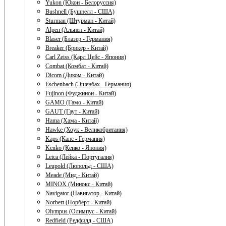
Yukon (Юкон - Белоруссия)
Bushnell (Бушнелл - США)
Sturman (Штурман - Китай)
Alpen (Альпен - Китай)
Blaser (Блазер - Германия)
Breaker (Брикер - Китай)
Carl Zeiss (Карл Цейс - Япония)
Combat (Комбат - Китай)
Dicom (Диком - Китай)
Eschenbach (Эшенбах - Германия)
Fujinon (Фуджинон - Китай)
GAMO (Гамо - Китай)
GAUT (Гаут - Китай)
Hama (Хама - Китай)
Hawke (Хоук - Великобритания)
Kaps (Капс - Германия)
Kenko (Кенко - Япония)
Leica (Лейка - Португалия)
Leupold (Люпольд - США)
Meade (Мид - Китай)
MINOX (Минокс - Китай)
Navigator (Навигатор - Китай)
Norbert (Норберт - Китай)
Olympus (Олимпус - Китай)
Redfield (Редфилд - США)