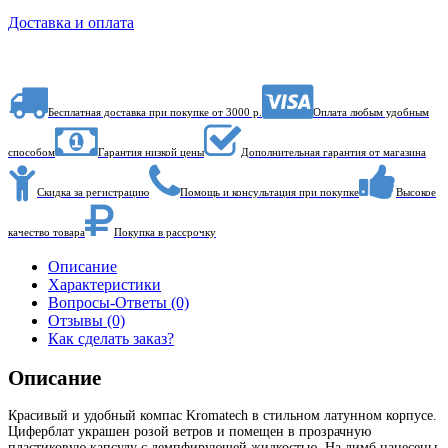
Доставка и оплата
Бесплатная доставка при покупке от 3000 р.
Оплата любым удобным
способом
Гарантия низкой цены
Дополнительная гарантия от магазина
Скидка за регистрацию
Помощь и консультация при покупке
Высокое
качество товара
Покупка в рассрочку
Описание
Характеристики
Вопросы-Ответы (0)
Отзывы (0)
Как сделать заказ?
Описание
Красивый и удобный компас Kromatech в стильном латунном корпусе.
Циферблат украшен розой ветров и помещен в прозрачную
пластиковую капсулу с демпфирующей жидкостью. На лимб нанесены