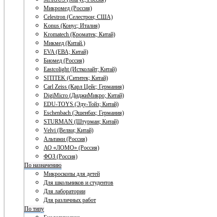
Микромед (Россия)
Celestron (Селестрон; США)
Konus (Конус; Италия)
Kromatech (Кроматек; Китай)
Микмед (Китай.)
EVA (ЕВА; Китай)
Биомед (Россия)
Eastcolight (Истколайт; Китай)
SITITEK (Сититек; Китай)
Carl Zeiss (Карл Цейс; Германия)
DigiMicro (ДиджиМикро; Китай)
EDU-TOYS (Эду-Тойз; Китай)
Eschenbach (Эшенбах; Германия)
STURMAN (Штурман; Китай)
Velvi (Велви; Китай)
Альтами (Россия)
АО «ЛОМО» (Россия)
ФОЗ (Россия)
По назначению
Микроскопы для детей
Для школьников и студентов
Для лаборатории
Для различных работ
По типу