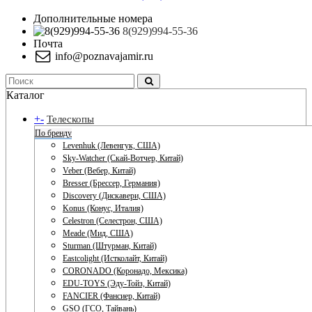
Дополнительные номера
8(929)994-55-36
Почта
info@poznavajamir.ru
Каталог
+
-
Телескопы
По бренду
Levenhuk (Левенгук, США)
Sky-Watcher (Скай-Вотчер, Китай)
Veber (Вебер, Китай)
Bresser (Брессер, Германия)
Discovery (Дискавери, США)
Konus (Конус, Италия)
Celestron (Селестрон, США)
Meade (Мид, США)
Sturman (Штурман, Китай)
Eastcolight (Истколайт, Китай)
CORONADO (Коронадо, Мексика)
EDU-TOYS (Эду-Тойз, Китай)
FANCIER (Фансиер, Китай)
GSO (ГСО, Тайвань)