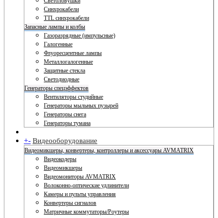
Светоловушки
Синхрокабели
TTL синхрокабели
Запасные лампы и колбы
Газоразрядные (импульсные)
Галогенные
Флуоресцентные лампы
Металлогалогенные
Защитные стекла
Светодиодные
Генераторы спецэффектов
Вентиляторы студийные
Генераторы мыльных пузырей
Генераторы снега
Генераторы тумана
+
-
Видеооборудование
Видеомикшеры, конвертеры, контроллеры и аксессуары AVMATRIX
Видеокодеры
Видеомикшеры
Видеомониторы AVMATRIX
Волоконно-оптические удлинители
Камеры и пульты управления
Конвертеры сигналов
Матричные коммутаторы/Роутеры