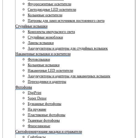
Флуоресцентные осветители
Светодиодные LED осветители
Кольцевые осветители
Патроны для ламп источников постоянного света
Студийные вспышки
Комплекты импульсного света
Студийные моноблоки
Лампы вспышки
Аккумуляторы и адаптеры для студийных вспышек
Накамерные вспышки и осветители
Фотовспышки
Кольцевые вспышки
Накамерные LED осветители
Аккумуляторы и адаптеры для накамерных вспышек
Переходники и адаптеры
Фотофоны
DigiPrint
Super Dense
Бумажные фотофоны
На пружине
Пластиковые фотофоны
Тканевые фотофоны
Флизелиновые
Светоформирующие насадки и отражатели
Софтбоксы