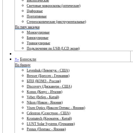
Биологические
Световые микроскопы (оптические)
Цифровые
Портативные
Стереоскопические (инструментальные)
По типу насадки
Монокулярные
Бинокулярные
Тринокулярные
Подключение по USB (LCD экран)
+
-
Бинокли
По бренду
Levenhuk (Левенгук - США)
Bresser (Брессер - Германия)
БПЦ (КОМЗ - Россия)
Discovery (Дискавери - США)
Konus (Конус - Италия)
Veber (Вебер - Китай)
Nikon (Никон - Япония)
Vixen Optics (Виксен Оптикс - Япония)
Celestron (Селестрон - США)
Kromatech (Кроматек - Китай)
LUNT Solar Systems (Германия)
Pentax (Пентакс - Япония)