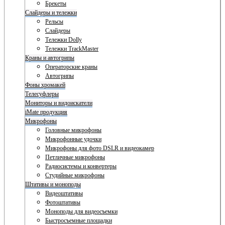
Брекеты
Слайдеры и тележки
Рельсы
Слайдеры
Тележки Dolly
Тележки TrackMaster
Краны и автогрипы
Операторские краны
Автогрипы
Фоны хромакей
Телесуфлеры
Мониторы и видоискатели
iMate продукция
Микрофоны
Головные микрофоны
Микрофонные удочки
Микрофоны для фото DSLR и видеокамер
Петличные микрофоны
Радиосистемы и конвертеры
Студийные микрофоны
Штативы и моноподы
Видеоштативы
Фотоштативы
Моноподы для видеосъемки
Быстросъемные площадки