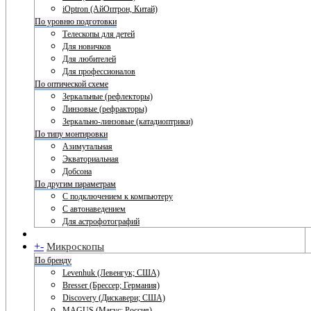
iOptron (АйОптрон, Китай)
По уровню подготовки
Телескопы для детей
Для новичков
Для любителей
Для профессионалов
По оптической схеме
Зеркальные (рефлекторы)
Линзовые (рефракторы)
Зеркально-линзовые (катадиоптрики)
По типу монтировки
Азимутальная
Экваториальная
Добсона
По другим параметрам
С подключением к компьютеру
С автонаведением
Для астрофотографий
+
-
Микроскопы
По бренду
Levenhuk (Левенгук; США)
Bresser (Брессер; Германия)
Discovery (Дискавери; США)
MAGUS (Магус; Россия)