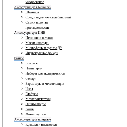
микроскопов
Аксессуары для биноклей
Штативы
Средства для очистки биноклей
Сумки и другие
принадлежности
Аксессуары для ПНВ
Источники питания
Маски и насадки
Микрофоны и пульты ДУ
Инфракрасные фонари
Разное
Компасы
Планетарии
Наборы для экспериментов
Фонари
Барометры и метеостанции
Часы
Глобусы
Металлоискатели
Экшн-камеры
Зонты
Фотоловушки
Аксессуары для прицелов
Крышки и наглазники