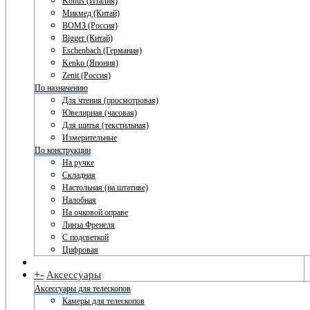
Konus (Италия)
Микмед (Китай)
ВОМЗ (Россия)
Bigger (Китай)
Eschenbach (Германия)
Kenko (Япония)
Zenit (Россия)
По назначению
Для чтения (просмотровая)
Ювелирная (часовая)
Для шитья (текстильная)
Измерительные
По конструкции
На ручке
Складная
Настольная (на штативе)
Налобная
На очковой оправе
Линза Френеля
С подсветкой
Цифровая
+
-
Аксессуары
Аксессуары для телескопов
Камеры для телескопов