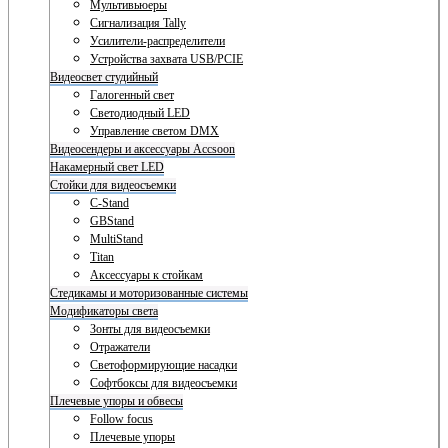
Мультивьюеры
Сигнализация Tally
Усилители-распределители
Устройства захвата USB/PCIE
Видеосвет студийный
Галогенный свет
Светодиодный LED
Управление светом DMX
Видеосендеры и аксессуары Accsoon
Накамерный свет LED
Стойки для видеосъемки
C-Stand
GBStand
MultiStand
Titan
Аксессуары к стойкам
Стедикамы и моторизованные системы
Модификаторы света
Зонты для видеосъемки
Отражатели
Светоформирующие насадки
Софтбоксы для видеосъемки
Плечевые упоры и обвесы
Follow focus
Плечевые упоры