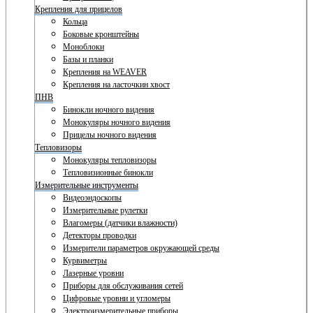
Крепления для прицелов
Кольца
Боковые кронштейны
Моноблоки
Базы и планки
Крепления на WEAVER
Крепления на ласточкин хвост
ПНВ
Бинокли ночного видения
Монокуляры ночного видения
Прицелы ночного видения
Тепловизоры
Монокуляры тепловизоры
Тепловизионные бинокли
Измерительные инструменты
Видеоэндоскопы
Измерительные рулетки
Влагомеры (датчики влажности)
Детекторы проводки
Измерители параметров окружающей среды
Курвиметры
Лазерные уровни
Приборы для обслуживания сетей
Цифровые уровни и угломеры
Электроизмерительные приборы