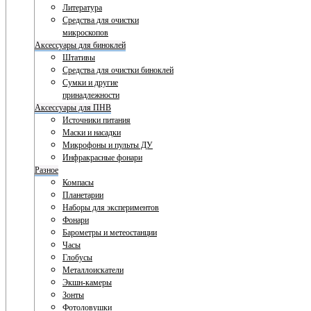
Литература
Средства для очистки
микроскопов
Аксессуары для биноклей
Штативы
Средства для очистки биноклей
Сумки и другие
принадлежности
Аксессуары для ПНВ
Источники питания
Маски и насадки
Микрофоны и пульты ДУ
Инфракрасные фонари
Разное
Компасы
Планетарии
Наборы для экспериментов
Фонари
Барометры и метеостанции
Часы
Глобусы
Металлоискатели
Экшн-камеры
Зонты
Фотоловушки