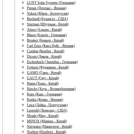
LUNT Solar Systems (Германия)
Pentax (Пентакс - Япония)
Yukon (Юкон - Белоруссия)
Bushnell (Бушнелл - США)
Sturman (Штурман - Китай)
Alpen (Альпен - Китай)
Blaser (Блазер - Германия)
Breaker (Брикер - Китай)
Carl Zeiss (Карл Цейс - Япония)
Combat (Комбат - Китай)
Dicom (Диком - Китай)
Eschenbach (Эшенбах - Германия)
Fujinon (Фуджинон - Китай)
GAMO (Гамо - Китай)
GAUT (Гаут - Китай)
Hama (Хама - Китай)
Hawke (Хоук - Великобритания)
Kaps (Капс - Германия)
Kenko (Кенко - Япония)
Leica (Лейка - Португалия)
Leupold (Люпольд - США)
Meade (Мид - Китай)
MINOX (Минокс - Китай)
Navigator (Навигатор - Китай)
Norbert (Норберт - Китай)