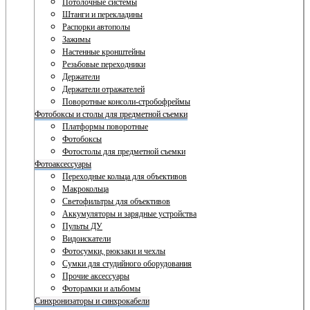
Потолочные системы
Штанги и перекладины
Распорки автополы
Зажимы
Настенные кронштейны
Резьбовые переходники
Держатели
Держатели отражателей
Поворотные консоли-стробофреймы
Фотобоксы и столы для предметной съемки
Платформы поворотные
Фотобоксы
Фотостолы для предметной съемки
Фотоаксессуары
Переходные кольца для объективов
Макрокольца
Светофильтры для объективов
Аккумуляторы и зарядные устройства
Пульты ДУ
Видоискатели
Фотосумки, рюкзаки и чехлы
Сумки для студийного оборудования
Прочие аксессуары
Фоторамки и альбомы
Синхронизаторы и синхрокабели