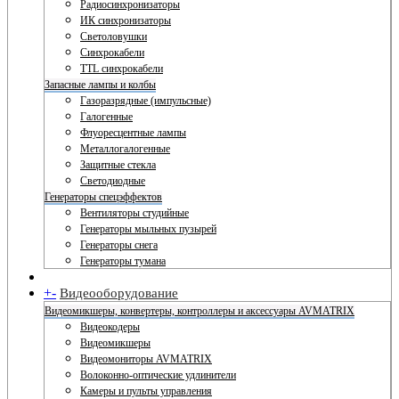
Радиосинхронизаторы
ИК синхронизаторы
Светоловушки
Синхрокабели
TTL синхрокабели
Запасные лампы и колбы
Газоразрядные (импульсные)
Галогенные
Флуоресцентные лампы
Металлогалогенные
Защитные стекла
Светодиодные
Генераторы спецэффектов
Вентиляторы студийные
Генераторы мыльных пузырей
Генераторы снега
Генераторы тумана
+
-
Видеооборудование
Видеомикшеры, конвертеры, контроллеры и аксессуары AVMATRIX
Видеокодеры
Видеомикшеры
Видеомониторы AVMATRIX
Волоконно-оптические удлинители
Камеры и пульты управления