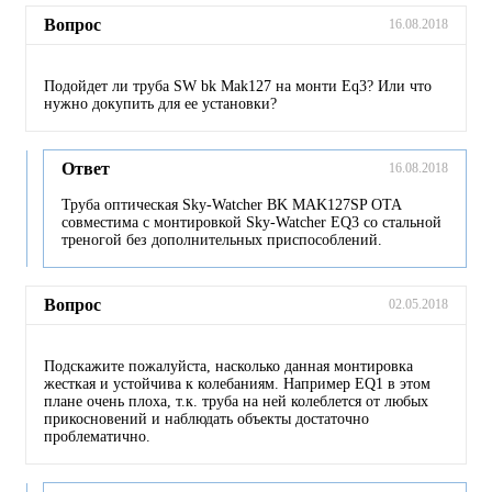
Вопрос
16.08.2018
Подойдет ли труба SW bk Mak127 на монти Eq3? Или что
нужно докупить для ее установки?
Ответ
16.08.2018
Труба оптическая Sky-Watcher BK MAK127SP OTA
совместима с монтировкой Sky-Watcher EQ3 со стальной
треногой без дополнительных приспособлений.
Вопрос
02.05.2018
Подскажите пожалуйста, насколько данная монтировка
жесткая и устойчива к колебаниям. Например EQ1 в этом
плане очень плоха, т.к. труба на ней колеблется от любых
прикосновений и наблюдать объекты достаточно
проблематично.