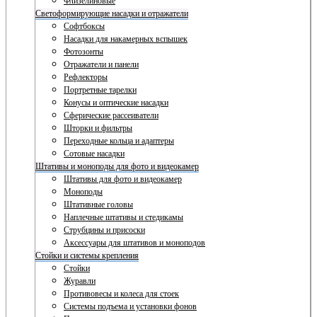
Флизелиновые
Светоформирующие насадки и отражатели
Софтбоксы
Насадки для накамерных вспышек
Фотозонты
Отражатели и панели
Рефлекторы
Портретные тарелки
Конусы и оптические насадки
Сферические рассеиватели
Шторки и фильтры
Переходные кольца и адаптеры
Сотовые насадки
Штативы и моноподы для фото и видеокамер
Штативы для фото и видеокамер
Моноподы
Штативные головы
Наплечные штативы и стедикамы
Струбцины и присоски
Аксессуары для штативов и моноподов
Стойки и системы крепления
Стойки
Журавли
Противовесы и колеса для стоек
Системы подъема и установки фонов