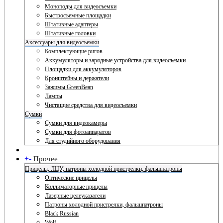
Моноподы для видеосъемки
Быстросъемные площадки
Штативные адаптеры
Штативные головки
Аксессуары для видеосъемки
Комплектующие ригов
Аккумуляторы и зарядные устройства для видеосъемки
Площадки для аккумуляторов
Кронштейны и держатели
Зажимы GreenBean
Лампы
Чистящие средства для видеосъемки
Сумки
Сумки для видеокамеры
Сумки для фотоаппаратов
Для студийного оборудования
+
-
Прочее
Прицелы, ЛЦУ, патроны холодной пристрелки, фальшпатроны
Оптические прицелы
Коллиматорные прицелы
Лазерные целеуказатели
Патроны холодной пристрелки, фальшпатроны
Black Russian
Wolf