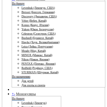
По бренду
Levenhuk (Левенгук. США)
Bresser (Брессер. Германия)
Discovery (Дискавери. США)
Veber (Вебер. Китай)
Konus (Конус. Италия)
Yukon (Юкон. Белоруссия)
Celestron (Селестрон. США)
Bushnell (Бушнелл. Китай)
Hawke (Хоук. Великобритания)
Leica (Лейка. Португалия)
Meade (Мид. Китай)
MINOX (Минокс. Китай)
Nikon (Никон. Япония)
PENTAX (Пентакс. Япония)
Redfield (Редфилд. США)
STURMAN (Штурман. Китай)
По назначению
Для детей
Для охоты и спорта
+
-
Монокуляры
По бренду
Levenhuk (Левенгук)