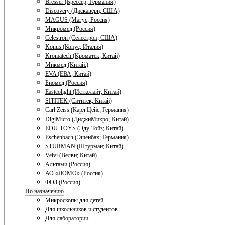
Bresser (Брессер; Германия)
Discovery (Дискавери; США)
MAGUS (Магус; Россия)
Микромед (Россия)
Celestron (Селестрон; США)
Konus (Конус; Италия)
Kromatech (Кроматек; Китай)
Микмед (Китай.)
EVA (ЕВА; Китай)
Биомед (Россия)
Eastcolight (Истколайт; Китай)
SITITEK (Сититек; Китай)
Carl Zeiss (Карл Цейс; Германия)
DigiMicro (ДиджиМикро; Китай)
EDU-TOYS (Эду-Тойз; Китай)
Eschenbach (Эшенбах; Германия)
STURMAN (Штурман; Китай)
Velvi (Велви; Китай)
Альтами (Россия)
АО «ЛОМО» (Россия)
ФОЗ (Россия)
По назначению
Микроскопы для детей
Для школьников и студентов
Для лаборатории