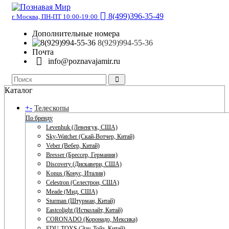
8(499)396-35-49
г. Москва, ПН-ПТ 10:00-19:00
Дополнительные номера
8(929)994-55-36
Почта
info@poznavajamir.ru
Каталог
+
-
Телескопы
По бренду
Levenhuk (Левенгук, США)
Sky-Watcher (Скай-Вотчер, Китай)
Veber (Вебер, Китай)
Bresser (Брессер, Германия)
Discovery (Дискавери, США)
Konus (Конус, Италия)
Celestron (Селестрон, США)
Meade (Мид, США)
Sturman (Штурман, Китай)
Eastcolight (Истколайт, Китай)
CORONADO (Коронадо, Мексика)
EDU-TOYS (Эду-Тойз, Китай)