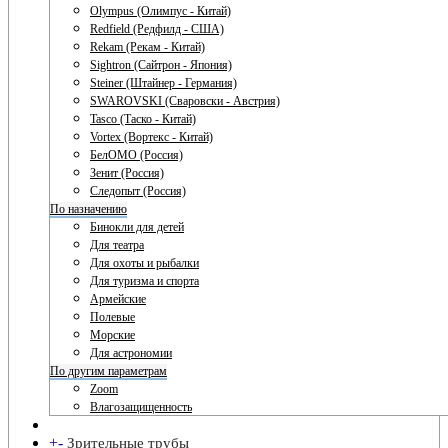
Olympus (Олимпус - Китай)
Redfield (Редфилд - США)
Rekam (Рекам - Китай)
Sightron (Сайтрон - Япония)
Steiner (Штайнер - Германия)
SWAROVSKI (Сваровски - Австрия)
Tasco (Таско - Китай)
Vortex (Вортекс - Китай)
БелОМО (Россия)
Зенит (Россия)
Следопыт (Россия)
По назначению
Бинокли для детей
Для театра
Для охоты и рыбалки
Для туризма и спорта
Армейские
Полевые
Морские
Для астрономии
По другим параметрам
Zoom
Влагозащищенность
+
-
Зрительные трубы