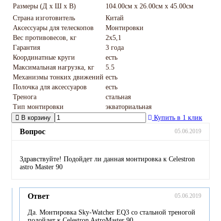
Размеры (Д х Ш х В)
104.00см x 26.00см x 45.00см
Страна изготовитель
Китай
Аксессуары для телескопов
Монтировки
Вес противовесов, кг
2x5,1
Гарантия
3 года
Координатные круги
есть
Максимальная нагрузка, кг
5.5
Механизмы тонких движений
есть
Полочка для аксессуаров
есть
Тренога
стальная
Тип монтировки
экваториальная
В корзину
Купить в 1 клик
Вопрос
05.06.2019
Здравствуйте! Подойдет ли данная монтировка к Celestron
astro Master 90
Ответ
05.06.2019
Да. Монтировка Sky-Watcher EQ3 со стальной треногой
подойдет к Celestron AstroMaster 90.