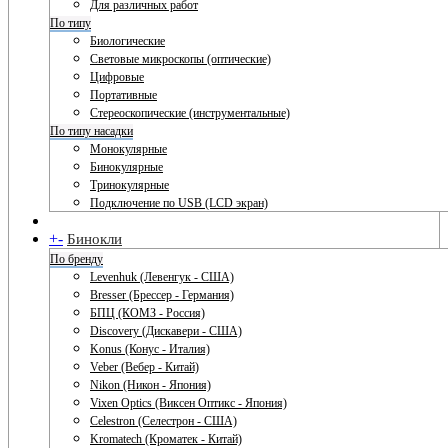
Для различных работ
По типу
Биологические
Световые микроскопы (оптические)
Цифровые
Портативные
Стереоскопические (инструментальные)
По типу насадки
Монокулярные
Бинокулярные
Тринокулярные
Подключение по USB (LCD экран)
+
-
Бинокли
По бренду
Levenhuk (Левенгук - США)
Bresser (Брессер - Германия)
БПЦ (КОМЗ - Россия)
Discovery (Дискавери - США)
Konus (Конус - Италия)
Veber (Вебер - Китай)
Nikon (Никон - Япония)
Vixen Optics (Виксен Оптикс - Япония)
Celestron (Селестрон - США)
Kromatech (Кроматек - Китай)