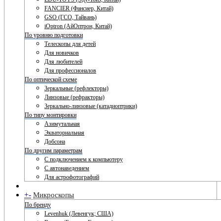
FANCIER (Фансиер, Китай)
GSO (ГСО, Тайвань)
iOptron (АйОптрон, Китай)
По уровню подготовки
Телескопы для детей
Для новичков
Для любителей
Для профессионалов
По оптической схеме
Зеркальные (рефлекторы)
Линзовые (рефракторы)
Зеркально-линзовые (катадиоптрики)
По типу монтировки
Азимутальная
Экваториальная
Добсона
По другим параметрам
С подключением к компьютеру
С автонаведением
Для астрофотографий
+
-
Микроскопы
По бренду
Levenhuk (Левенгук; США)