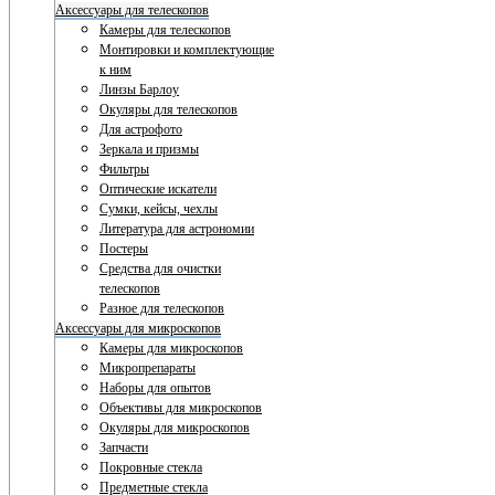
Аксессуары для телескопов
Камеры для телескопов
Монтировки и комплектующие
к ним
Линзы Барлоу
Окуляры для телескопов
Для астрофото
Зеркала и призмы
Фильтры
Оптические искатели
Сумки, кейсы, чехлы
Литература для астрономии
Постеры
Средства для очистки
телескопов
Разное для телескопов
Аксессуары для микроскопов
Камеры для микроскопов
Микропрепараты
Наборы для опытов
Объективы для микроскопов
Окуляры для микроскопов
Запчасти
Покровные стекла
Предметные стекла