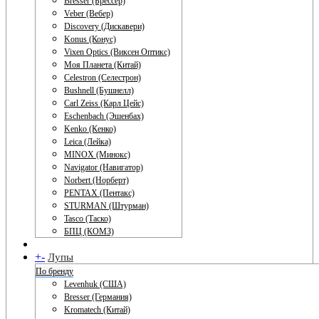
Bresser (Брессер)
Veber (Вебер)
Discovery (Дискавери)
Konus (Конус)
Vixen Optics (Виксен Оптикс)
Моя Планета (Китай)
Celestron (Селестрон)
Bushnell (Бушнелл)
Carl Zeiss (Карл Цейс)
Eschenbach (Эшенбах)
Kenko (Кенко)
Leica (Лейка)
MINOX (Минокс)
Navigator (Навигатор)
Norbert (Норберт)
PENTAX (Пентакс)
STURMAN (Штурман)
Tasco (Таско)
БПЦ (КОМЗ)
+
-
Лупы
По бренду
Levenhuk (США)
Bresser (Германия)
Kromatech (Китай)