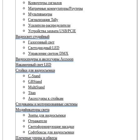
Конвертеры сигналов
Матричные коммутаторы/Роутеры
Мультивьюеры
Сигнализация Tally
Усилители-распределители
Устройства захвата USB/PCIE
Видеосвет студийный
Галогенный свет
Светодиодный LED
Управление светом DMX
Видеосендеры и аксессуары Accsoon
Накамерный свет LED
Стойки для видеосъемки
C-Stand
GBStand
MultiStand
Titan
Аксессуары к стойкам
Стедикамы и моторизованные системы
Модификаторы света
Зонты для видеосъемки
Отражатели
Светоформирующие насадки
Софтбоксы для видеосъемки
Плечевые упоры и обвесы