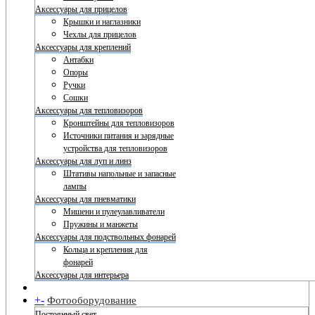
Аксессуары для прицелов
Крышки и наглазники
Чехлы для прицелов
Аксессуары для креплений
Антабки
Опоры
Ручки
Сошки
Аксессуары для тепловизоров
Кронштейны для тепловизоров
Источники питания и зарядные
устройства для тепловизоров
Аксессуары для луп и линз
Штативы напольные и запасные
лампы
Аксессуары для пневматики
Мишени и пулеулавливатели
Пружины и манжеты
Аксессуары для подствольных фонарей
Кольца и крепления для
фонарей
Аксессуары для интерьера
+
-
Фотооборудование
Постоянный свет