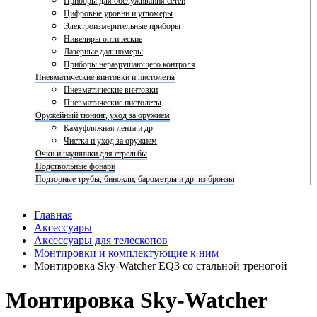
Приборы для обслуживания сетей
Цифровые уровни и угломеры
Электроизмерительные приборы
Нивелиры оптические
Лазерные дальномеры
Приборы неразрушающего контроля
Пневматические винтовки и пистолеты
Пневматические винтовки
Пневматические пистолеты
Оружейный тюнинг, уход за оружием
Камуфляжная лента и др.
Чистка и уход за оружием
Очки и наушники для стрельбы
Подствольные фонари
Подзорные трубы, бинокли, барометры и др. из бронзы
Главная
Аксессуары
Аксессуары для телескопов
Монтировки и комплектующие к ним
Монтировка Sky-Watcher EQ3 со стальной треногой
Монтировка Sky-Watcher