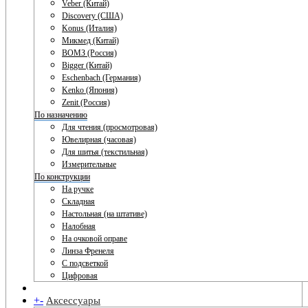
Veber (Китай)
Discovery (США)
Konus (Италия)
Микмед (Китай)
ВОМЗ (Россия)
Bigger (Китай)
Eschenbach (Германия)
Kenko (Япония)
Zenit (Россия)
По назначению
Для чтения (просмотровая)
Ювелирная (часовая)
Для шитья (текстильная)
Измерительные
По конструкции
На ручке
Складная
Настольная (на штативе)
Налобная
На очковой оправе
Линза Френеля
С подсветкой
Цифровая
+
-
Аксессуары