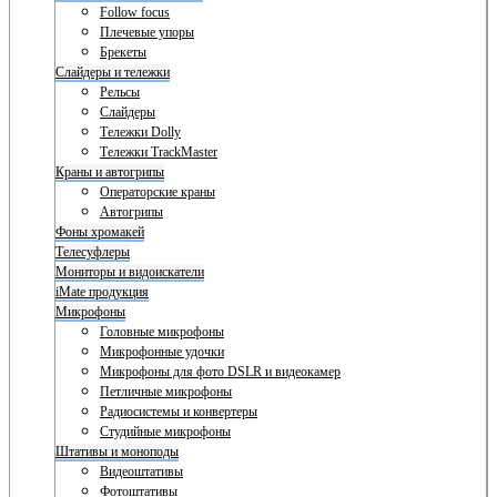
Follow focus
Плечевые упоры
Брекеты
Слайдеры и тележки
Рельсы
Слайдеры
Тележки Dolly
Тележки TrackMaster
Краны и автогрипы
Операторские краны
Автогрипы
Фоны хромакей
Телесуфлеры
Мониторы и видоискатели
iMate продукция
Микрофоны
Головные микрофоны
Микрофонные удочки
Микрофоны для фото DSLR и видеокамер
Петличные микрофоны
Радиосистемы и конвертеры
Студийные микрофоны
Штативы и моноподы
Видеоштативы
Фотоштативы