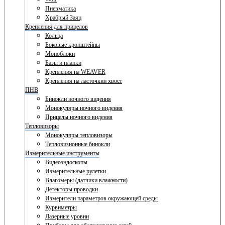
Пневматика
Храбрый Заяц
Крепления для прицелов
Кольца
Боковые кронштейны
Моноблоки
Базы и планки
Крепления на WEAVER
Крепления на ласточкин хвост
ПНВ
Бинокли ночного видения
Монокуляры ночного видения
Прицелы ночного видения
Тепловизоры
Монокуляры тепловизоры
Тепловизионные бинокли
Измерительные инструменты
Видеоэндоскопы
Измерительные рулетки
Влагомеры (датчики влажности)
Детекторы проводки
Измерители параметров окружающей среды
Курвиметры
Лазерные уровни