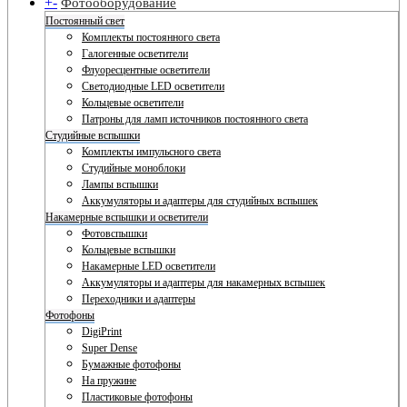
+
-
Фотооборудование
Постоянный свет
Комплекты постоянного света
Галогенные осветители
Флуоресцентные осветители
Светодиодные LED осветители
Кольцевые осветители
Патроны для ламп источников постоянного света
Студийные вспышки
Комплекты импульсного света
Студийные моноблоки
Лампы вспышки
Аккумуляторы и адаптеры для студийных вспышек
Накамерные вспышки и осветители
Фотовспышки
Кольцевые вспышки
Накамерные LED осветители
Аккумуляторы и адаптеры для накамерных вспышек
Переходники и адаптеры
Фотофоны
DigiPrint
Super Dense
Бумажные фотофоны
На пружине
Пластиковые фотофоны