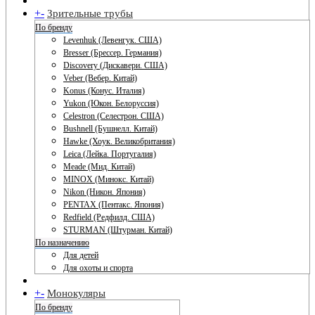
+
-
Зрительные трубы
По бренду
Levenhuk (Левенгук. США)
Bresser (Брессер. Германия)
Discovery (Дискавери. США)
Veber (Вебер. Китай)
Konus (Конус. Италия)
Yukon (Юкон. Белоруссия)
Celestron (Селестрон. США)
Bushnell (Бушнелл. Китай)
Hawke (Хоук. Великобритания)
Leica (Лейка. Португалия)
Meade (Мид. Китай)
MINOX (Минокс. Китай)
Nikon (Никон. Япония)
PENTAX (Пентакс. Япония)
Redfield (Редфилд. США)
STURMAN (Штурман. Китай)
По назначению
Для детей
Для охоты и спорта
+
-
Монокуляры
По бренду