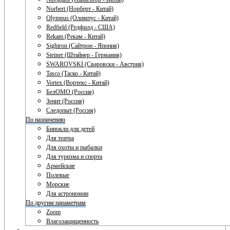
Norbert (Норберт - Китай)
Olympus (Олимпус - Китай)
Redfield (Редфилд - США)
Rekam (Рекам - Китай)
Sightron (Сайтрон - Япония)
Steiner (Штайнер - Германия)
SWAROVSKI (Сваровски - Австрия)
Tasco (Таско - Китай)
Vortex (Вортекс - Китай)
БелОМО (Россия)
Зенит (Россия)
Следопыт (Россия)
По назначению
Бинокли для детей
Для театра
Для охоты и рыбалки
Для туризма и спорта
Армейские
Полевые
Морские
Для астрономии
По другим параметрам
Zoom
Влагозащищенность