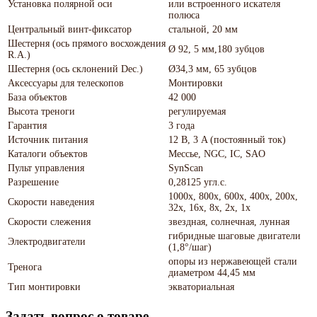
Установка полярной оси
или встроенного искателя
полюса
Центральный винт-фиксатор
стальной, 20 мм
Шестерня (ось прямого восхождения
Ø 92, 5 мм,180 зубцов
R.A.)
Шестерня (ось склонений Dec.)
Ø34,3 мм, 65 зубцов
Аксессуары для телескопов
Монтировки
База объектов
42 000
Высота треноги
регулируемая
Гарантия
3 года
Источник питания
12 В, 3 A (постоянный ток)
Каталоги объектов
Мессье, NGC, IC, SAO
Пульт управления
SynScan
Разрешение
0,28125 угл.с.
1000x, 800x, 600x, 400x, 200x,
Скорости наведения
32x, 16x, 8x, 2x, 1x
Скорости слежения
звездная, солнечная, лунная
гибридные шаговые двигатели
Электродвигатели
(1,8°/шаг)
опоры из нержавеющей стали
Тренога
диаметром 44,45 мм
Тип монтировки
экваториальная
Задать вопрос о товаре