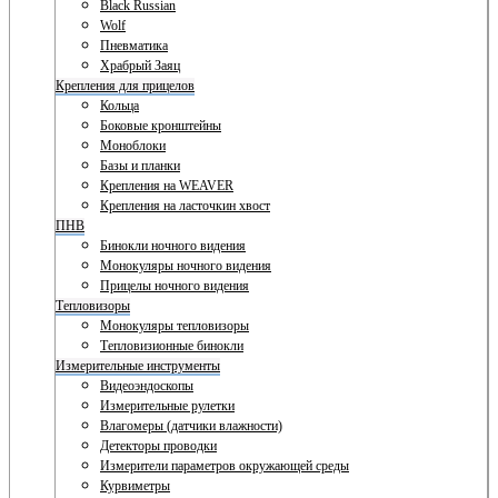
Black Russian
Wolf
Пневматика
Храбрый Заяц
Крепления для прицелов
Кольца
Боковые кронштейны
Моноблоки
Базы и планки
Крепления на WEAVER
Крепления на ласточкин хвост
ПНВ
Бинокли ночного видения
Монокуляры ночного видения
Прицелы ночного видения
Тепловизоры
Монокуляры тепловизоры
Тепловизионные бинокли
Измерительные инструменты
Видеоэндоскопы
Измерительные рулетки
Влагомеры (датчики влажности)
Детекторы проводки
Измерители параметров окружающей среды
Курвиметры