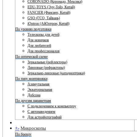
CORONADO (Коронадо, Мексика)
EDU-TOYS (Эду-Тойз, Китай)
FANCIER (Фансиер, Китай)
GSO (ГСО, Тайвань)
iOptron (АйОптрон, Китай)
По уровню подготовки
Телескопы для детей
Для новичков
Для любителей
Для профессионалов
По оптической схеме
Зеркальные (рефлекторы)
Линзовые (рефракторы)
Зеркально-линзовые (катадиоптрики)
По типу монтировки
Азимутальная
Экваториальная
Добсона
По другим параметрам
С подключением к компьютеру
С автонаведением
Для астрофотографий
+
-
Микроскопы
По бренду