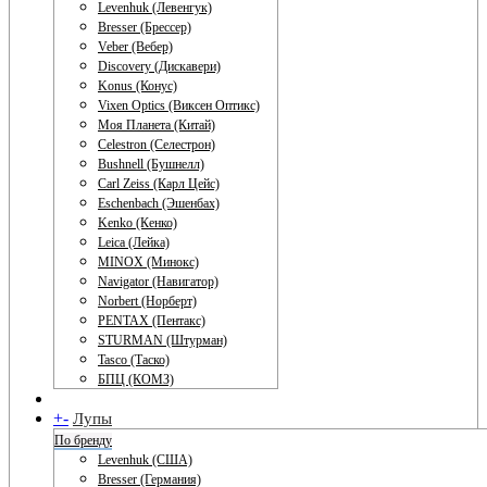
Levenhuk (Левенгук)
Bresser (Брессер)
Veber (Вебер)
Discovery (Дискавери)
Konus (Конус)
Vixen Optics (Виксен Оптикс)
Моя Планета (Китай)
Celestron (Селестрон)
Bushnell (Бушнелл)
Carl Zeiss (Карл Цейс)
Eschenbach (Эшенбах)
Kenko (Кенко)
Leica (Лейка)
MINOX (Минокс)
Navigator (Навигатор)
Norbert (Норберт)
PENTAX (Пентакс)
STURMAN (Штурман)
Tasco (Таско)
БПЦ (КОМЗ)
+
-
Лупы
По бренду
Levenhuk (США)
Bresser (Германия)