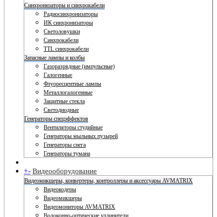
Синхронизаторы и синхрокабели
Радиосинхронизаторы
ИК синхронизаторы
Светоловушки
Синхрокабели
TTL синхрокабели
Запасные лампы и колбы
Газоразрядные (импульсные)
Галогенные
Флуоресцентные лампы
Металлогалогенные
Защитные стекла
Светодиодные
Генераторы спецэффектов
Вентиляторы студийные
Генераторы мыльных пузырей
Генераторы снега
Генераторы тумана
+
-
Видеооборудование
Видеомикшеры, конвертеры, контроллеры и аксессуары AVMATRIX
Видеокодеры
Видеомикшеры
Видеомониторы AVMATRIX
Волоконно-оптические удлинители