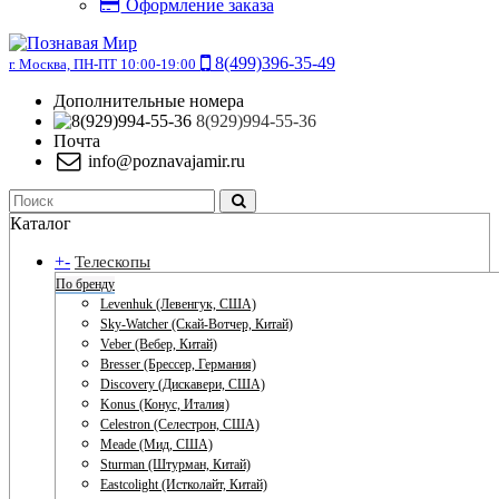
Оформление заказа
8(499)396-35-49
г. Москва, ПН-ПТ 10:00-19:00
Дополнительные номера
8(929)994-55-36
Почта
info@poznavajamir.ru
Каталог
+
-
Телескопы
По бренду
Levenhuk (Левенгук, США)
Sky-Watcher (Скай-Вотчер, Китай)
Veber (Вебер, Китай)
Bresser (Брессер, Германия)
Discovery (Дискавери, США)
Konus (Конус, Италия)
Celestron (Селестрон, США)
Meade (Мид, США)
Sturman (Штурман, Китай)
Eastcolight (Истколайт, Китай)