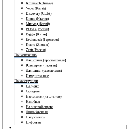
Kromatech (Китай)
Veber (Китай)
Discovery (США)
Konus (Италия)
Микмед (Китай)
ВОМЗ (Россия)
Bigger (Китай)
Eschenbach (Германия)
Kenko (Япония)
Zenit (Россия)
По назначению
Для чтения (просмотровая)
Ювелирная (часовая)
Для шитья (текстильная)
Измерительные
По конструкции
На ручке
Складная
Настольная (на штативе)
Налобная
На очковой оправе
Линза Френеля
С подсветкой
Цифровая