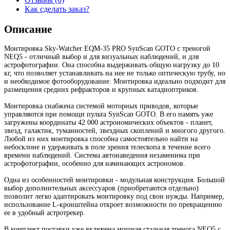
Как сделать заказ?
Описание
Монтировка Sky-Watcher EQM-35 PRO SynScan GOTO с треногой
NEQ5 - отличный выбор и для визуальных наблюдений, и для
астрофотографии. Она способна выдерживать общую нагрузку до 10
кг, что позволяет устанавливать на нее не только оптическую трубу, но
и необходимое фотооборудование. Монтировка идеально подходит для
размещения средних рефракторов и крупных катадиоптриков.
Монтировка снабжена системой моторных приводов, которые
управляются при помощи пульта SynScan GOTO. В его память уже
загружены координаты 42 000 астрономических объектов - планет,
звезд, галактик, туманностей, звездных скоплений и многого другого.
Любой из них монтировка способна самостоятельно найти на
небосклоне и удерживать в поле зрения телескопа в течение всего
времени наблюдений. Система автонаведения незаменима при
астрофотографии, особенно для начинающих астрономов.
Одна из особенностей монтировки - модульная конструкция. Большой
выбор дополнительных аксессуаров (приобретаются отдельно)
позволит легко адаптировать монтировку под свои нужды. Например,
использование L-кронштейна откроет возможности по превращению
ее в удобный астротрекер.
В комплект поставки уже включена мощная стальная тренога NEQ5 с