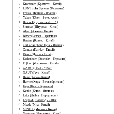
Kromatech (Кроматек - Китай)
LUNT Solar Systems (Германия)
Pentax (Пентакс - Япония)
Yukon (Юкон - Белоруссия)
Bushnell (Бушнелл - США)
Sturman (Штурман - Китай)
Alpen (Альпен - Китай)
Blaser (Блазер - Германия)
Breaker (Брикер - Китай)
Carl Zeiss (Карл Цейс - Япония)
Combat (Комбат - Китай)
Dicom (Диком - Китай)
Eschenbach (Эшенбах - Германия)
Fujinon (Фуджинон - Китай)
GAMO (Гамо - Китай)
GAUT (Гаут - Китай)
Hama (Хама - Китай)
Hawke (Хоук - Великобритания)
Kaps (Капс - Германия)
Kenko (Кенко - Япония)
Leica (Лейка - Португалия)
Leupold (Люпольд - США)
Meade (Мид - Китай)
MINOX (Минокс - Китай)
Navigator (Навигатор - Китай)