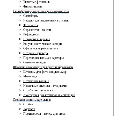
Тканевые фотофоны
Флизелиновые
Светоформирующие насадки и отражатели
Софтбоксы
Насадки для накамерных вспышек
Фотозонты
Отражатели и панели
Рефлекторы
Портретные тарелки
Конусы и оптические насадки
Сферические рассеиватели
Шторки и фильтры
Переходные кольца и адаптеры
Сотовые насадки
Штативы и моноподы для фото и видеокамер
Штативы для фото и видеокамер
Моноподы
Штативные головы
Наплечные штативы и стедикамы
Струбцины и присоски
Аксессуары для штативов и моноподов
Стойки и системы крепления
Стойки
Журавли
Противовесы и колеса для стоек