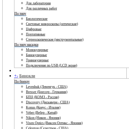
Для лаборатории
Для различных работ
По типу
Биологические
Световые микроскопы (оптические)
Цифровые
Портативные
Стереоскопические (инструментальные)
По типу насадки
Монокулярные
Бинокулярные
Тринокулярные
Подключение по USB (LCD экран)
+
-
Бинокли
По бренду
Levenhuk (Левенгук - США)
Bresser (Брессер - Германия)
БПЦ (КОМЗ - Россия)
Discovery (Дискавери - США)
Konus (Конус - Италия)
Veber (Вебер - Китай)
Nikon (Никон - Япония)
Vixen Optics (Виксен Оптикс - Япония)
Celestron (Селестрон - США)