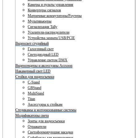
Камеры и пульты управления
Конвертеры сигналов
Матричные коммутаторы/Роутеры
Мультивьюеры
Сигнализация Tally
Усилители-распределители
Устройства захвата USB/PCIE
Видеосвет студийный
Галогенный свет
Светодиодный LED
Управление светом DMX
Видеосендеры и аксессуары Accsoon
Накамерный свет LED
Стойки для видеосъемки
C-Stand
GBStand
MultiStand
Titan
Аксессуары к стойкам
Стедикамы и моторизованные системы
Модификаторы света
Зонты для видеосъемки
Отражатели
Светоформирующие насадки
Софтбоксы для видеосъемки