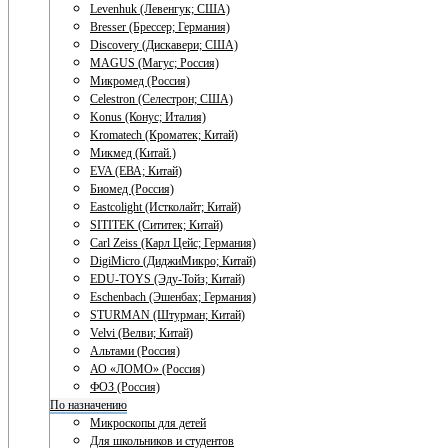
Levenhuk (Левенгук; США)
Bresser (Брессер; Германия)
Discovery (Дискавери; США)
MAGUS (Магус; Россия)
Микромед (Россия)
Celestron (Селестрон; США)
Konus (Конус; Италия)
Kromatech (Кроматек; Китай)
Микмед (Китай.)
EVA (ЕВА; Китай)
Биомед (Россия)
Eastcolight (Истколайт; Китай)
SITITEK (Сититек; Китай)
Carl Zeiss (Карл Цейс; Германия)
DigiMicro (ДиджиМикро; Китай)
EDU-TOYS (Эду-Тойз; Китай)
Eschenbach (Эшенбах; Германия)
STURMAN (Штурман; Китай)
Velvi (Велви; Китай)
Альтами (Россия)
АО «ЛОМО» (Россия)
ФОЗ (Россия)
По назначению
Микроскопы для детей
Для школьников и студентов