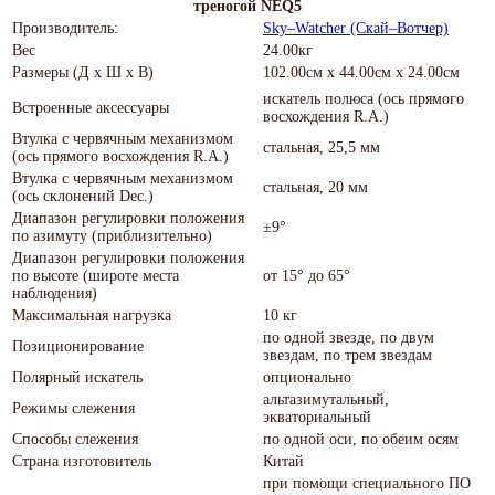
треногой NEQ5
Производитель:
Sky–Watcher (Скай–Вотчер)
Вес
24.00кг
Размеры (Д х Ш х В)
102.00см x 44.00см x 24.00см
искатель полюса (ось прямого
Встроенные аксессуары
восхождения R.A.)
Втулка с червячным механизмом
стальная, 25,5 мм
(ось прямого восхождения R.A.)
Втулка с червячным механизмом
стальная, 20 мм
(ось склонений Dec.)
Диапазон регулировки положения
±9°
по азимуту (приблизительно)
Диапазон регулировки положения
по высоте (широте места
от 15° до 65°
наблюдения)
Максимальная нагрузка
10 кг
по одной звезде, по двум
Позиционирование
звездам, по трем звездам
Полярный искатель
опционально
альтазимутальный,
Режимы слежения
экваториальный
Способы слежения
по одной оси, по обеим осям
Страна изготовитель
Китай
при помощи специального ПО