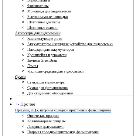
Видеоштативы
Фотоштативы
Моноподы для видеосъемки
Быстросъемные площадки
Штативные адаптеры
Штативные головки
Аксессуары для видеосъемки
Комплектующие ригов
Аккумуляторы и зарядные устройства для видеосъемки
Площадки для аккумуляторов
Кронштейны и держатели
Зажимы GreenBean
Лампы
Чистящие средства для видеосъемки
Сумки
Сумки для видеокамеры
Сумки для фотоаппаратов
Для студийного оборудования
+
-
Прочее
Прицелы, ЛЦУ, патроны холодной пристрелки, фальшпатроны
Оптические прицелы
Коллиматорные прицелы
Лазерные целеуказатели
Патроны холодной пристрелки, фальшпатроны