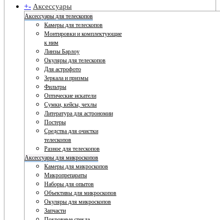
+
-
Аксессуары
Аксессуары для телескопов
Камеры для телескопов
Монтировки и комплектующие
к ним
Линзы Барлоу
Окуляры для телескопов
Для астрофото
Зеркала и призмы
Фильтры
Оптические искатели
Сумки, кейсы, чехлы
Литература для астрономии
Постеры
Средства для очистки
телескопов
Разное для телескопов
Аксессуары для микроскопов
Камеры для микроскопов
Микропрепараты
Наборы для опытов
Объективы для микроскопов
Окуляры для микроскопов
Запчасти
Покровные стекла