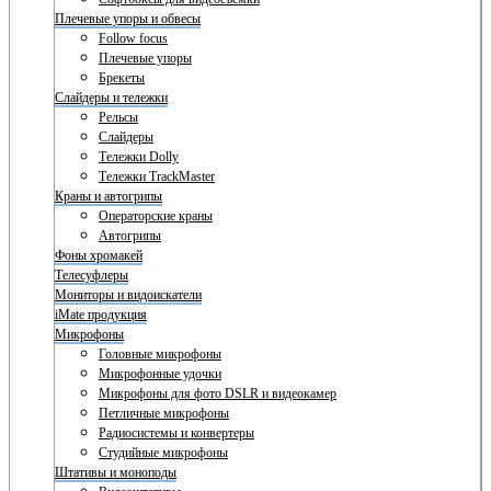
Плечевые упоры и обвесы
Follow focus
Плечевые упоры
Брекеты
Слайдеры и тележки
Рельсы
Слайдеры
Тележки Dolly
Тележки TrackMaster
Краны и автогрипы
Операторские краны
Автогрипы
Фоны хромакей
Телесуфлеры
Мониторы и видоискатели
iMate продукция
Микрофоны
Головные микрофоны
Микрофонные удочки
Микрофоны для фото DSLR и видеокамер
Петличные микрофоны
Радиосистемы и конвертеры
Студийные микрофоны
Штативы и моноподы