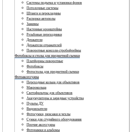
Системы подъема и установки фонов
Потолочные системы
Штанги и перекладины
Распорки автополы
Зажимы
Настенные кронштейны
Резьбовые переходники
Держатели
Держатели отражателей
Поворотные консоли-стробофреймы
Фотобоксы и столы для предметной съемки
Платформы поворотные
Фотобоксы
Фотостолы для предметной съемки
Фотоаксессуары
Переходные кольца для объективов
Макрокольца
Светофильтры для объективов
Аккумуляторы и зарядные устройства
Пульты ДУ
Видоискатели
Фотосумки, рюкзаки и чехлы
Сумки для студийного оборудования
Прочие аксессуары
Фоторамки и альбомы