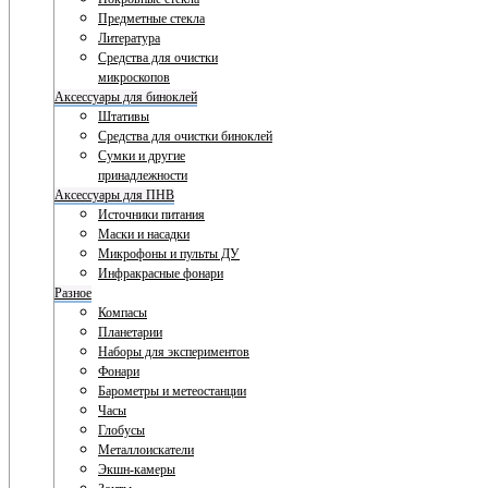
Предметные стекла
Литература
Средства для очистки
микроскопов
Аксессуары для биноклей
Штативы
Средства для очистки биноклей
Сумки и другие
принадлежности
Аксессуары для ПНВ
Источники питания
Маски и насадки
Микрофоны и пульты ДУ
Инфракрасные фонари
Разное
Компасы
Планетарии
Наборы для экспериментов
Фонари
Барометры и метеостанции
Часы
Глобусы
Металлоискатели
Экшн-камеры