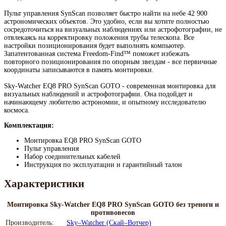
Пульт управления SynScan позволяет быстро найти на небе 42 900
астрономических объектов. Это удобно, если вы хотите полностью
сосредоточиться на визуальных наблюдениях или астрофотографии, не
отвлекаясь на корректировку положения трубы телескопа. Все
настройки позиционирования будет выполнять компьютер.
Запатентованная система Freedom-Find™ поможет избежать
повторного позиционирования по опорным звездам - все первичные
координаты записываются в память монтировки.
Sky-Watcher EQ8 PRO SynScan GOTO - современная монтировка для
визуальных наблюдений и астрофотографии. Она подойдет и
начинающему любителю астрономии, и опытному исследователю
космоса.
Комплектация:
Монтировка EQ8 PRO SynScan GOTO
Пульт управления
Набор соединительных кабелей
Инструкция по эксплуатации и гарантийный талон
Характеристики
Монтировка Sky-Watcher EQ8 PRO SynScan GOTO без треноги и
противовесов
Производитель:
Sky–Watcher (Скай–Вотчер)