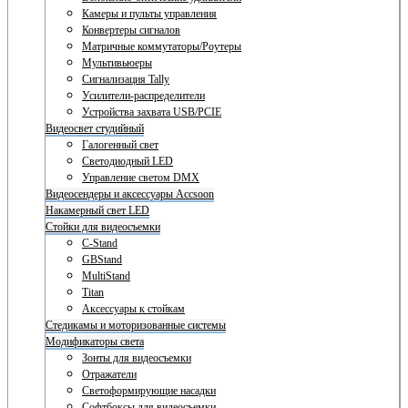
Камеры и пульты управления
Конвертеры сигналов
Матричные коммутаторы/Роутеры
Мультивьюеры
Сигнализация Tally
Усилители-распределители
Устройства захвата USB/PCIE
Видеосвет студийный
Галогенный свет
Светодиодный LED
Управление светом DMX
Видеосендеры и аксессуары Accsoon
Накамерный свет LED
Стойки для видеосъемки
C-Stand
GBStand
MultiStand
Titan
Аксессуары к стойкам
Стедикамы и моторизованные системы
Модификаторы света
Зонты для видеосъемки
Отражатели
Светоформирующие насадки
Софтбоксы для видеосъемки