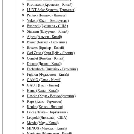
Kromatech (Кроматек - Китай)
LUNT Solar Systems (Германия)
Pentax (Пентакс - Япония)
Yukon (Юкон - Белоруссия)
Bushnell (Бушнелл - США)
Sturman (Штурман - Китай)
Alpen (Альпен - Китай)
Blaser (Блазер - Германия)
Breaker (Брикер - Китай)
Carl Zeiss (Карл Цейс - Япония)
Combat (Комбат - Китай)
Dicom (Диком - Китай)
Eschenbach (Эшенбах - Германия)
Fujinon (Фуджинон - Китай)
GAMO (Гамо - Китай)
GAUT (Гаут - Китай)
Hama (Хама - Китай)
Hawke (Хоук - Великобритания)
Kaps (Капс - Германия)
Kenko (Кенко - Япония)
Leica (Лейка - Португалия)
Leupold (Люпольд - США)
Meade (Мид - Китай)
MINOX (Минокс - Китай)
Navigator (Навигатор - Китай)