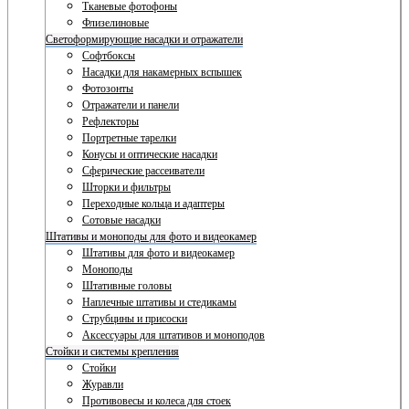
Тканевые фотофоны
Флизелиновые
Светоформирующие насадки и отражатели
Софтбоксы
Насадки для накамерных вспышек
Фотозонты
Отражатели и панели
Рефлекторы
Портретные тарелки
Конусы и оптические насадки
Сферические рассеиватели
Шторки и фильтры
Переходные кольца и адаптеры
Сотовые насадки
Штативы и моноподы для фото и видеокамер
Штативы для фото и видеокамер
Моноподы
Штативные головы
Наплечные штативы и стедикамы
Струбцины и присоски
Аксессуары для штативов и моноподов
Стойки и системы крепления
Стойки
Журавли
Противовесы и колеса для стоек