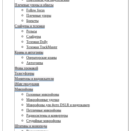
Плечевые упоры и обвесы
Follow focus
Плечевые упоры
Брекеты
Слайдеры и тележки
Рельсы
Слайдеры
Тележки Dolly
Тележки TrackMaster
Краны и автогрипы
Операторские краны
Автогрипы
Фоны хромакей
Телесуфлеры
Мониторы и видоискатели
iMate продукция
Микрофоны
Головные микрофоны
Микрофонные удочки
Микрофоны для фото DSLR и видеокамер
Петличные микрофоны
Радиосистемы и конвертеры
Студийные микрофоны
Штативы и моноподы