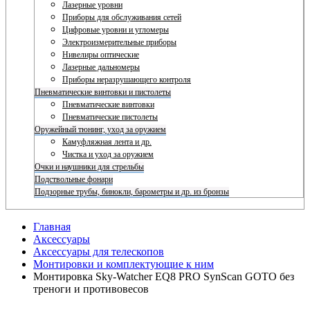
Лазерные уровни
Приборы для обслуживания сетей
Цифровые уровни и угломеры
Электроизмерительные приборы
Нивелиры оптические
Лазерные дальномеры
Приборы неразрушающего контроля
Пневматические винтовки и пистолеты
Пневматические винтовки
Пневматические пистолеты
Оружейный тюнинг, уход за оружием
Камуфляжная лента и др.
Чистка и уход за оружием
Очки и наушники для стрельбы
Подствольные фонари
Подзорные трубы, бинокли, барометры и др. из бронзы
Главная
Аксессуары
Аксессуары для телескопов
Монтировки и комплектующие к ним
Монтировка Sky-Watcher EQ8 PRO SynScan GOTO без
треноги и противовесов