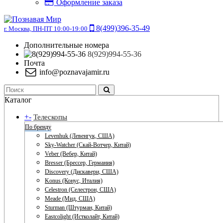
Оформление заказа
8(499)396-35-49
г. Москва, ПН-ПТ 10:00-19:00
Дополнительные номера
8(929)994-55-36
Почта
info@poznavajamir.ru
Каталог
+
-
Телескопы
По бренду
Levenhuk (Левенгук, США)
Sky-Watcher (Скай-Вотчер, Китай)
Veber (Вебер, Китай)
Bresser (Брессер, Германия)
Discovery (Дискавери, США)
Konus (Конус, Италия)
Celestron (Селестрон, США)
Meade (Мид, США)
Sturman (Штурман, Китай)
Eastcolight (Истколайт, Китай)