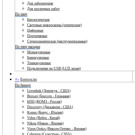
Для лаборатории
Для различных работ
По типу
Биологические
Световые микроскопы (оптические)
Цифровые
Портативные
Стереоскопические (инструментальные)
По типу насадки
Монокулярные
Бинокулярные
Тринокулярные
Подключение по USB (LCD экран)
+
-
Бинокли
По бренду
Levenhuk (Левенгук - США)
Bresser (Брессер - Германия)
БПЦ (КОМЗ - Россия)
Discovery (Дискавери - США)
Konus (Конус - Италия)
Veber (Вебер - Китай)
Nikon (Никон - Япония)
Vixen Optics (Виксен Оптикс - Япония)
Celestron (Селестрон - США)