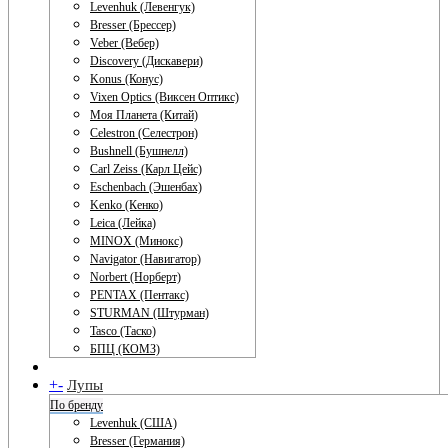
Levenhuk (Левенгук)
Bresser (Брессер)
Veber (Вебер)
Discovery (Дискавери)
Konus (Конус)
Vixen Optics (Виксен Оптикс)
Моя Планета (Китай)
Celestron (Селестрон)
Bushnell (Бушнелл)
Carl Zeiss (Карл Цейс)
Eschenbach (Эшенбах)
Kenko (Кенко)
Leica (Лейка)
MINOX (Минокс)
Navigator (Навигатор)
Norbert (Норберт)
PENTAX (Пентакс)
STURMAN (Штурман)
Tasco (Таско)
БПЦ (КОМЗ)
+
-
Лупы
По бренду
Levenhuk (США)
Bresser (Германия)