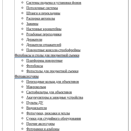
Системы подъема и установки фонов
Потолочные системы
Штанги и перекладины
Распорки автополы
Зажимы
Настенные кронштейны
Резьбовые переходники
Держатели
Держатели отражателей
Поворотные консоли-стробофреймы
Фотобоксы и столы для предметной съемки
Платформы поворотные
Фотобоксы
Фотостолы для предметной съемки
Фотоаксессуары
Переходные кольца для объективов
Макрокольца
Светофильтры для объективов
Аккумуляторы и зарядные устройства
Пульты ДУ
Видоискатели
Фотосумки, рюкзаки и чехлы
Сумки для студийного оборудования
Прочие аксессуары
Фоторамки и альбомы