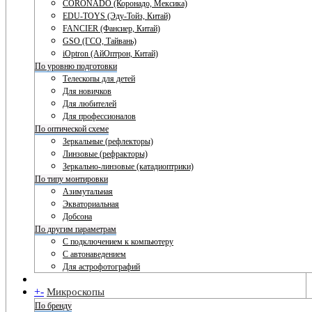
CORONADO (Коронадо, Мексика)
EDU-TOYS (Эду-Тойз, Китай)
FANCIER (Фансиер, Китай)
GSO (ГСО, Тайвань)
iOptron (АйОптрон, Китай)
По уровню подготовки
Телескопы для детей
Для новичков
Для любителей
Для профессионалов
По оптической схеме
Зеркальные (рефлекторы)
Линзовые (рефракторы)
Зеркально-линзовые (катадиоптрики)
По типу монтировки
Азимутальная
Экваториальная
Добсона
По другим параметрам
С подключением к компьютеру
С автонаведением
Для астрофотографий
+
-
Микроскопы
По бренду