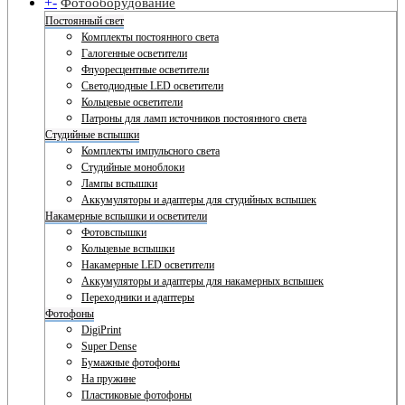
+
-
Фотооборудование
Постоянный свет
Комплекты постоянного света
Галогенные осветители
Флуоресцентные осветители
Светодиодные LED осветители
Кольцевые осветители
Патроны для ламп источников постоянного света
Студийные вспышки
Комплекты импульсного света
Студийные моноблоки
Лампы вспышки
Аккумуляторы и адаптеры для студийных вспышек
Накамерные вспышки и осветители
Фотовспышки
Кольцевые вспышки
Накамерные LED осветители
Аккумуляторы и адаптеры для накамерных вспышек
Переходники и адаптеры
Фотофоны
DigiPrint
Super Dense
Бумажные фотофоны
На пружине
Пластиковые фотофоны