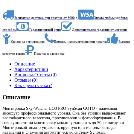
Бесплатная доставка при покупке от 3000 р.
Оплата любым удобным
способом
Гарантия низкой цены
Дополнительная гарантия от магазина
Скидка за регистрацию
Помощь и консультация при покупке
Высокое
качество товара
Покупка в рассрочку
Описание
Характеристики
Вопросы-Ответы (0)
Отзывы (0)
Как сделать заказ?
Описание
Монтировка Sky-Watcher EQ8 PRO SynScan GOTO - надежный
аксессуар профессионального уровня. Она без усилий выдерживает
вес габаритного телескопа, противовесов и фотооборудования. В
совокупности на монтировку можно установить до 50 кг нагрузки.
Монтировкой можно управлять вручную или использовать для
наведения и слежения автоматическую систему SynScan.