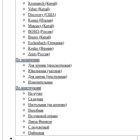
Kromatech (Китай)
Veber (Китай)
Discovery (США)
Konus (Италия)
Микмед (Китай)
ВОМЗ (Россия)
Bigger (Китай)
Eschenbach (Германия)
Kenko (Япония)
Zenit (Россия)
По назначению
Для чтения (просмотровая)
Ювелирная (часовая)
Для шитья (текстильная)
Измерительные
По конструкции
На ручке
Складная
Настольная (на штативе)
Налобная
На очковой оправе
Линза Френеля
С подсветкой
Цифровая