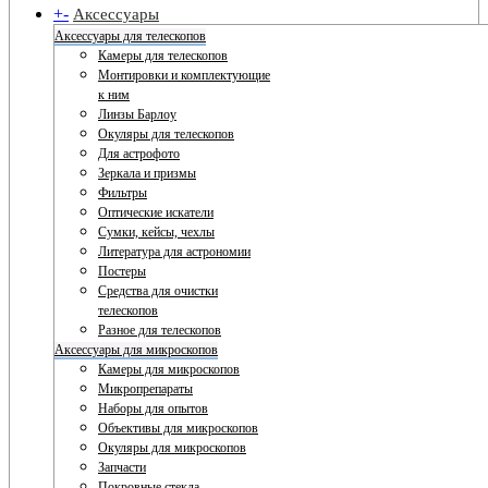
+
-
Аксессуары
Аксессуары для телескопов
Камеры для телескопов
Монтировки и комплектующие
к ним
Линзы Барлоу
Окуляры для телескопов
Для астрофото
Зеркала и призмы
Фильтры
Оптические искатели
Сумки, кейсы, чехлы
Литература для астрономии
Постеры
Средства для очистки
телескопов
Разное для телескопов
Аксессуары для микроскопов
Камеры для микроскопов
Микропрепараты
Наборы для опытов
Объективы для микроскопов
Окуляры для микроскопов
Запчасти
Покровные стекла