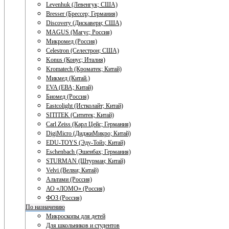
Levenhuk (Левенгук; США)
Bresser (Брессер; Германия)
Discovery (Дискавери; США)
MAGUS (Магус; Россия)
Микромед (Россия)
Celestron (Селестрон; США)
Konus (Конус; Италия)
Kromatech (Кроматек; Китай)
Микмед (Китай.)
EVA (ЕВА; Китай)
Биомед (Россия)
Eastcolight (Истколайт; Китай)
SITITEK (Сититек; Китай)
Carl Zeiss (Карл Цейс; Германия)
DigiMicro (ДиджиМикро; Китай)
EDU-TOYS (Эду-Тойз; Китай)
Eschenbach (Эшенбах; Германия)
STURMAN (Штурман; Китай)
Velvi (Велви; Китай)
Альтами (Россия)
АО «ЛОМО» (Россия)
ФОЗ (Россия)
По назначению
Микроскопы для детей
Для школьников и студентов