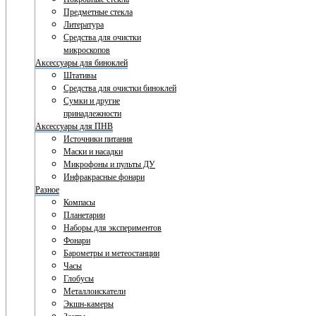
Предметные стекла
Литература
Средства для очистки
микроскопов
Аксессуары для биноклей
Штативы
Средства для очистки биноклей
Сумки и другие
принадлежности
Аксессуары для ПНВ
Источники питания
Маски и насадки
Микрофоны и пульты ДУ
Инфракрасные фонари
Разное
Компасы
Планетарии
Наборы для экспериментов
Фонари
Барометры и метеостанции
Часы
Глобусы
Металлоискатели
Экшн-камеры