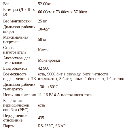
Вес
52.00кг
Размеры (Д х Ш х
66.00см x 73.00см x 57.00см
В)
Вес монтировки
25 кг
Диапазон рабочих
10–65°
широт
Максимальная
50 кг
нагрузка
Страна
Китай
изготовитель
Аксессуары для
Монтировки
телескопов
База объектов
42 900
Возможность
есть, 9600 бит в секунду, биты четности
подключения к ПК
отключены, 8 бит данных, 1 бит старт, 1 бит стоп
Диапазон рабочих
–30...+50°С
температур
Источник питания
11–16 В/ 4 А постоянного тока
Коррекция
периодической
есть
ошибки (PEC)
Передаточное
435
отношение
Порты
RS-232C, SNAP