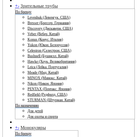
+
-
Зрительные трубы
По бренду
Levenhuk (Левенгук. США)
Bresser (Брессер. Германия)
Discovery (Дискавери. США)
Veber (Вебер. Китай)
Konus (Конус. Италия)
Yukon (Юкон. Белоруссия)
Celestron (Селестрон. США)
Bushnell (Бушнелл. Китай)
Hawke (Хоук. Великобритания)
Leica (Лейка. Португалия)
Meade (Мид. Китай)
MINOX (Минокс. Китай)
Nikon (Никон. Япония)
PENTAX (Пентакс. Япония)
Redfield (Редфилд. США)
STURMAN (Штурман. Китай)
По назначению
Для детей
Для охоты и спорта
+
-
Монокуляры
По бренду