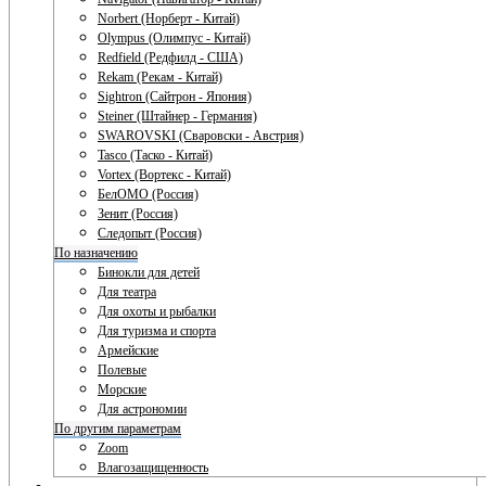
Norbert (Норберт - Китай)
Olympus (Олимпус - Китай)
Redfield (Редфилд - США)
Rekam (Рекам - Китай)
Sightron (Сайтрон - Япония)
Steiner (Штайнер - Германия)
SWAROVSKI (Сваровски - Австрия)
Tasco (Таско - Китай)
Vortex (Вортекс - Китай)
БелОМО (Россия)
Зенит (Россия)
Следопыт (Россия)
По назначению
Бинокли для детей
Для театра
Для охоты и рыбалки
Для туризма и спорта
Армейские
Полевые
Морские
Для астрономии
По другим параметрам
Zoom
Влагозащищенность