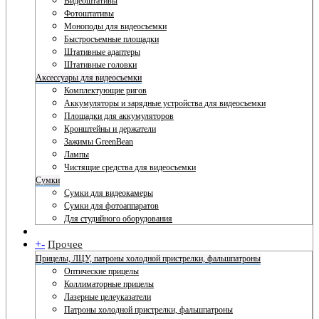
Видеоштативы
Фотоштативы
Моноподы для видеосъемки
Быстросъемные площадки
Штативные адаптеры
Штативные головки
Аксессуары для видеосъемки
Комплектующие ригов
Аккумуляторы и зарядные устройства для видеосъемки
Площадки для аккумуляторов
Кронштейны и держатели
Зажимы GreenBean
Лампы
Чистящие средства для видеосъемки
Сумки
Сумки для видеокамеры
Сумки для фотоаппаратов
Для студийного оборудования
+
-
Прочее
Прицелы, ЛЦУ, патроны холодной пристрелки, фальшпатроны
Оптические прицелы
Коллиматорные прицелы
Лазерные целеуказатели
Патроны холодной пристрелки, фальшпатроны