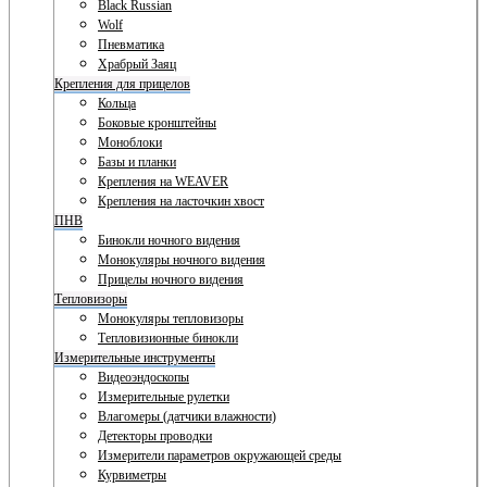
Black Russian
Wolf
Пневматика
Храбрый Заяц
Крепления для прицелов
Кольца
Боковые кронштейны
Моноблоки
Базы и планки
Крепления на WEAVER
Крепления на ласточкин хвост
ПНВ
Бинокли ночного видения
Монокуляры ночного видения
Прицелы ночного видения
Тепловизоры
Монокуляры тепловизоры
Тепловизионные бинокли
Измерительные инструменты
Видеоэндоскопы
Измерительные рулетки
Влагомеры (датчики влажности)
Детекторы проводки
Измерители параметров окружающей среды
Курвиметры