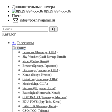
Дополнительные номера
8(929)994-55-36
Почта
info@poznavajamir.ru
Каталог
+
-
Телескопы
По бренду
Levenhuk (Левенгук, США)
Sky-Watcher (Скай-Вотчер, Китай)
Veber (Вебер, Китай)
Bresser (Брессер, Германия)
Discovery (Дискавери, США)
Konus (Конус, Италия)
Celestron (Селестрон, США)
Meade (Мид, США)
Sturman (Штурман, Китай)
Eastcolight (Истколайт, Китай)
CORONADO (Коронадо, Мексика)
EDU-TOYS (Эду-Тойз, Китай)
FANCIER (Фансиер, Китай)
GSO (ГСО, Тайвань)