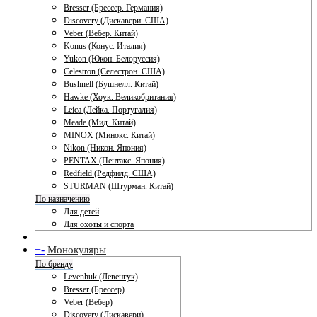
Bresser (Брессер. Германия)
Discovery (Дискавери. США)
Veber (Вебер. Китай)
Konus (Конус. Италия)
Yukon (Юкон. Белоруссия)
Celestron (Селестрон. США)
Bushnell (Бушнелл. Китай)
Hawke (Хоук. Великобритания)
Leica (Лейка. Португалия)
Meade (Мид. Китай)
MINOX (Минокс. Китай)
Nikon (Никон. Япония)
PENTAX (Пентакс. Япония)
Redfield (Редфилд. США)
STURMAN (Штурман. Китай)
По назначению
Для детей
Для охоты и спорта
+
-
Монокуляры
По бренду
Levenhuk (Левенгук)
Bresser (Брессер)
Veber (Вебер)
Discovery (Дискавери)