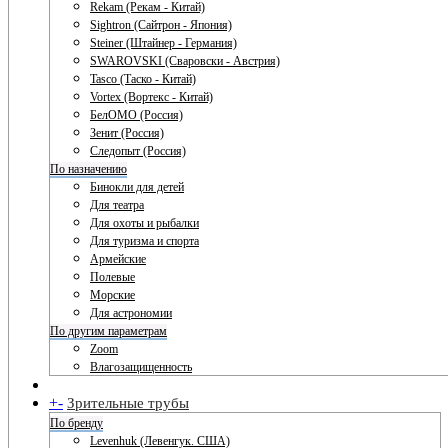
Rekam (Рекам - Китай)
Sightron (Сайтрон - Япония)
Steiner (Штайнер - Германия)
SWAROVSKI (Сваровски - Австрия)
Tasco (Таско - Китай)
Vortex (Вортекс - Китай)
БелОМО (Россия)
Зенит (Россия)
Следопыт (Россия)
По назначению
Бинокли для детей
Для театра
Для охоты и рыбалки
Для туризма и спорта
Армейские
Полевые
Морские
Для астрономии
По другим параметрам
Zoom
Влагозащищенность
+
-
Зрительные трубы
По бренду
Levenhuk (Левенгук. США)