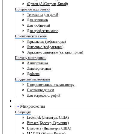
iOptron (АйОптрон, Китай)
По уровню подготовки
Телескопы для детей
Для новичков
Для любителей
Для профессионалов
По оптической схеме
Зеркальные (рефлекторы)
Линзовые (рефракторы)
Зеркально-линзовые (катадиоптрики)
По типу монтировки
Азимутальная
Экваториальная
Добсона
По другим параметрам
С подключением к компьютеру
С автонаведением
Для астрофотографий
+
-
Микроскопы
По бренду
Levenhuk (Левенгук; США)
Bresser (Брессер; Германия)
Discovery (Дискавери; США)
MAGUS (Магус; Россия)