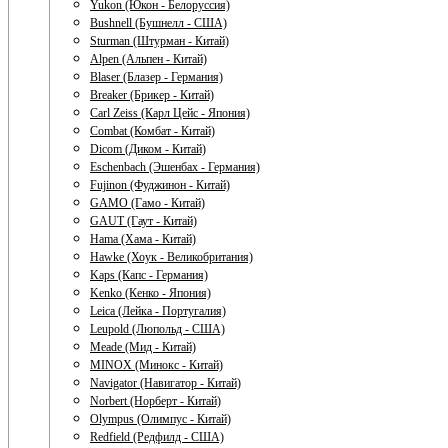
Yukon (Юкон - Белоруссия)
Bushnell (Бушнелл - США)
Sturman (Штурман - Китай)
Alpen (Альпен - Китай)
Blaser (Блазер - Германия)
Breaker (Брикер - Китай)
Carl Zeiss (Карл Цейс - Япония)
Combat (Комбат - Китай)
Dicom (Диком - Китай)
Eschenbach (Эшенбах - Германия)
Fujinon (Фуджинон - Китай)
GAMO (Гамо - Китай)
GAUT (Гаут - Китай)
Hama (Хама - Китай)
Hawke (Хоук - Великобритания)
Kaps (Капс - Германия)
Kenko (Кенко - Япония)
Leica (Лейка - Португалия)
Leupold (Люпольд - США)
Meade (Мид - Китай)
MINOX (Минокс - Китай)
Navigator (Навигатор - Китай)
Norbert (Норберт - Китай)
Olympus (Олимпус - Китай)
Redfield (Редфилд - США)