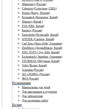
Микромед (Россия)
Celestron (Селестрон; США)
Konus (Конус; Италия)
Kromatech (Кроматек; Китай)
Микмед (Китай.)
EVA (ЕВА; Китай)
Биомед (Россия)
Eastcolight (Истколайт; Китай)
SITITEK (Сититек; Китай)
Carl Zeiss (Карл Цейс; Германия)
DigiMicro (ДиджиМикро; Китай)
EDU-TOYS (Эду-Тойз; Китай)
Eschenbach (Эшенбах; Германия)
STURMAN (Штурман; Китай)
Velvi (Велви; Китай)
Альтами (Россия)
АО «ЛОМО» (Россия)
ФОЗ (Россия)
По назначению
Микроскопы для детей
Для школьников и студентов
Для лаборатории
Для различных работ
По типу