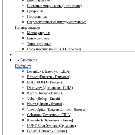
Биологические
Световые микроскопы (оптические)
Цифровые
Портативные
Стереоскопические (инструментальные)
По типу насадки
Монокулярные
Бинокулярные
Тринокулярные
Подключение по USB (LCD экран)
+
-
Бинокли
По бренду
Levenhuk (Левенгук - США)
Bresser (Брессер - Германия)
БПЦ (КОМЗ - Россия)
Discovery (Дискавери - США)
Konus (Конус - Италия)
Veber (Вебер - Китай)
Nikon (Никон - Япония)
Vixen Optics (Виксен Оптикс - Япония)
Celestron (Селестрон - США)
Kromatech (Кроматек - Китай)
LUNT Solar Systems (Германия)
Pentax (Пентакс - Япония)