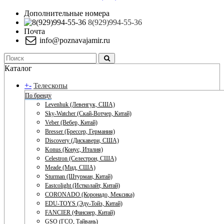
Дополнительные номера
8(929)994-55-36
Почта
info@poznavajamir.ru
Каталог
+
-
Телескопы
По бренду
Levenhuk (Левенгук, США)
Sky-Watcher (Скай-Вотчер, Китай)
Veber (Вебер, Китай)
Bresser (Брессер, Германия)
Discovery (Дискавери, США)
Konus (Конус, Италия)
Celestron (Селестрон, США)
Meade (Мид, США)
Sturman (Штурман, Китай)
Eastcolight (Истколайт, Китай)
CORONADO (Коронадо, Мексика)
EDU-TOYS (Эду-Тойз, Китай)
FANCIER (Фансиер, Китай)
GSO (ГСО, Тайвань)