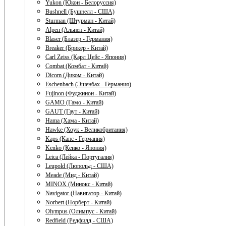
Yukon (Юкон - Белоруссия)
Bushnell (Бушнелл - США)
Sturman (Штурман - Китай)
Alpen (Альпен - Китай)
Blaser (Блазер - Германия)
Breaker (Брикер - Китай)
Carl Zeiss (Карл Цейс - Япония)
Combat (Комбат - Китай)
Dicom (Диком - Китай)
Eschenbach (Эшенбах - Германия)
Fujinon (Фуджинон - Китай)
GAMO (Гамо - Китай)
GAUT (Гаут - Китай)
Hama (Хама - Китай)
Hawke (Хоук - Великобритания)
Kaps (Капс - Германия)
Kenko (Кенко - Япония)
Leica (Лейка - Португалия)
Leupold (Люпольд - США)
Meade (Мид - Китай)
MINOX (Минокс - Китай)
Navigator (Навигатор - Китай)
Norbert (Норберт - Китай)
Olympus (Олимпус - Китай)
Redfield (Редфилд - США)