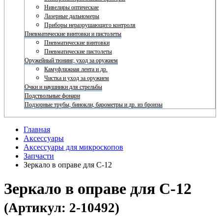
Нивелиры оптические
Лазерные дальномеры
Приборы неразрушающего контроля
Пневматические винтовки и пистолеты
Пневматические винтовки
Пневматические пистолеты
Оружейный тюнинг, уход за оружием
Камуфляжная лента и др.
Чистка и уход за оружием
Очки и наушники для стрельбы
Подствольные фонари
Подзорные трубы, бинокли, барометры и др. из бронзы
Главная
Аксессуары
Аксессуары для микроскопов
Запчасти
Зеркало в оправе для С-12
Зеркало в оправе для С-12
(Артикул: 2-10492)