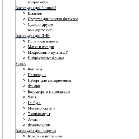
микроскопов
Аксессуары для биноклей
Штативы
Средства для очистки биноклей
Сумки и другие
принадлежности
Аксессуары для ПНВ
Источники питания
Маски и насадки
Микрофоны и пульты ДУ
Инфракрасные фонари
Разное
Компасы
Планетарии
Наборы для экспериментов
Фонари
Барометры и метеостанции
Часы
Глобусы
Металлоискатели
Экшн-камеры
Зонты
Фотоловушки
Аксессуары для прицелов
Крышки и наглазники