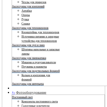
Чехлы для прицелов
Аксессуары для креплений
Антабки
Опоры
Ручки
Сошки
Аксессуары для тепловизоров
Кронштейны для тепловизоров
Источники питания и зарядные
устройства для тепловизоров
Аксессуары для луп и линз
Штативы напольные и запасные
лампы
Аксессуары для пневматики
Мишени и пулеулавливатели
Пружины и манжеты
Аксессуары для подствольных фонарей
Кольца и крепления для
фонарей
Аксессуары для интерьера
+
-
Фотооборудование
Постоянный свет
Комплекты постоянного света
Галогенные осветители