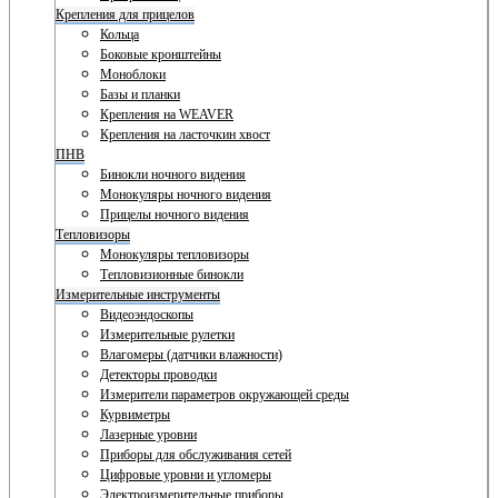
Крепления для прицелов
Кольца
Боковые кронштейны
Моноблоки
Базы и планки
Крепления на WEAVER
Крепления на ласточкин хвост
ПНВ
Бинокли ночного видения
Монокуляры ночного видения
Прицелы ночного видения
Тепловизоры
Монокуляры тепловизоры
Тепловизионные бинокли
Измерительные инструменты
Видеоэндоскопы
Измерительные рулетки
Влагомеры (датчики влажности)
Детекторы проводки
Измерители параметров окружающей среды
Курвиметры
Лазерные уровни
Приборы для обслуживания сетей
Цифровые уровни и угломеры
Электроизмерительные приборы