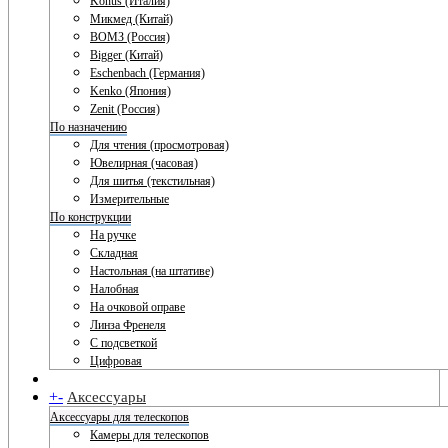
Konus (Италия)
Микмед (Китай)
ВОМЗ (Россия)
Bigger (Китай)
Eschenbach (Германия)
Kenko (Япония)
Zenit (Россия)
По назначению
Для чтения (просмотровая)
Ювелирная (часовая)
Для шитья (текстильная)
Измерительные
По конструкции
На ручке
Складная
Настольная (на штативе)
Налобная
На очковой оправе
Линза Френеля
С подсветкой
Цифровая
+
-
Аксессуары
Аксессуары для телескопов
Камеры для телескопов