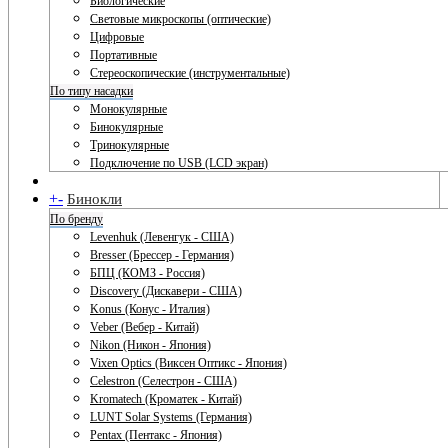
Биологические
Световые микроскопы (оптические)
Цифровые
Портативные
Стереоскопические (инструментальные)
По типу насадки
Монокулярные
Бинокулярные
Тринокулярные
Подключение по USB (LCD экран)
+
-
Бинокли
По бренду
Levenhuk (Левенгук - США)
Bresser (Брессер - Германия)
БПЦ (КОМЗ - Россия)
Discovery (Дискавери - США)
Konus (Конус - Италия)
Veber (Вебер - Китай)
Nikon (Никон - Япония)
Vixen Optics (Виксен Оптикс - Япония)
Celestron (Селестрон - США)
Kromatech (Кроматек - Китай)
LUNT Solar Systems (Германия)
Pentax (Пентакс - Япония)