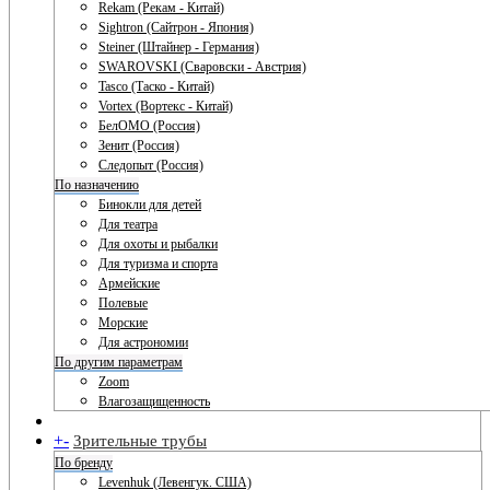
Rekam (Рекам - Китай)
Sightron (Сайтрон - Япония)
Steiner (Штайнер - Германия)
SWAROVSKI (Сваровски - Австрия)
Tasco (Таско - Китай)
Vortex (Вортекс - Китай)
БелОМО (Россия)
Зенит (Россия)
Следопыт (Россия)
По назначению
Бинокли для детей
Для театра
Для охоты и рыбалки
Для туризма и спорта
Армейские
Полевые
Морские
Для астрономии
По другим параметрам
Zoom
Влагозащищенность
+
-
Зрительные трубы
По бренду
Levenhuk (Левенгук. США)