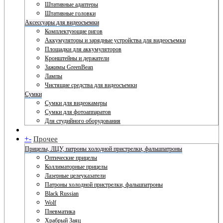
Штативные адаптеры
Штативные головки
Аксессуары для видеосъемки
Комплектующие ригов
Аккумуляторы и зарядные устройства для видеосъемки
Площадки для аккумуляторов
Кронштейны и держатели
Зажимы GreenBean
Лампы
Чистящие средства для видеосъемки
Сумки
Сумки для видеокамеры
Сумки для фотоаппаратов
Для студийного оборудования
+
-
Прочее
Прицелы, ЛЦУ, патроны холодной пристрелки, фальшпатроны
Оптические прицелы
Коллиматорные прицелы
Лазерные целеуказатели
Патроны холодной пристрелки, фальшпатроны
Black Russian
Wolf
Пневматика
Храбрый Заяц