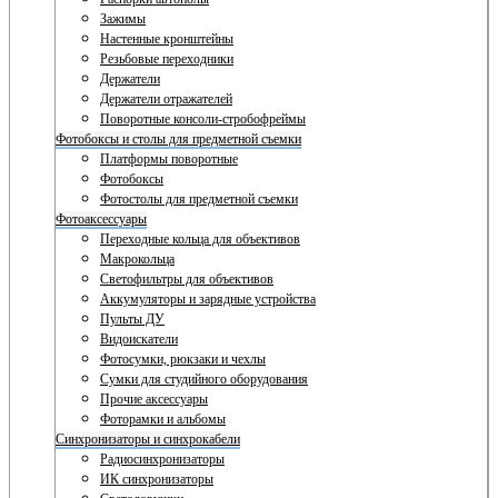
Зажимы
Настенные кронштейны
Резьбовые переходники
Держатели
Держатели отражателей
Поворотные консоли-стробофреймы
Фотобоксы и столы для предметной съемки
Платформы поворотные
Фотобоксы
Фотостолы для предметной съемки
Фотоаксессуары
Переходные кольца для объективов
Макрокольца
Светофильтры для объективов
Аккумуляторы и зарядные устройства
Пульты ДУ
Видоискатели
Фотосумки, рюкзаки и чехлы
Сумки для студийного оборудования
Прочие аксессуары
Фоторамки и альбомы
Синхронизаторы и синхрокабели
Радиосинхронизаторы
ИК синхронизаторы