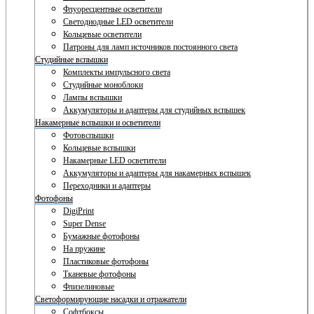
Флуоресцентные осветители
Светодиодные LED осветители
Кольцевые осветители
Патроны для ламп источников постоянного света
Студийные вспышки
Комплекты импульсного света
Студийные моноблоки
Лампы вспышки
Аккумуляторы и адаптеры для студийных вспышек
Накамерные вспышки и осветители
Фотовспышки
Кольцевые вспышки
Накамерные LED осветители
Аккумуляторы и адаптеры для накамерных вспышек
Переходники и адаптеры
Фотофоны
DigiPrint
Super Dense
Бумажные фотофоны
На пружине
Пластиковые фотофоны
Тканевые фотофоны
Флизелиновые
Светоформирующие насадки и отражатели
Софтбоксы