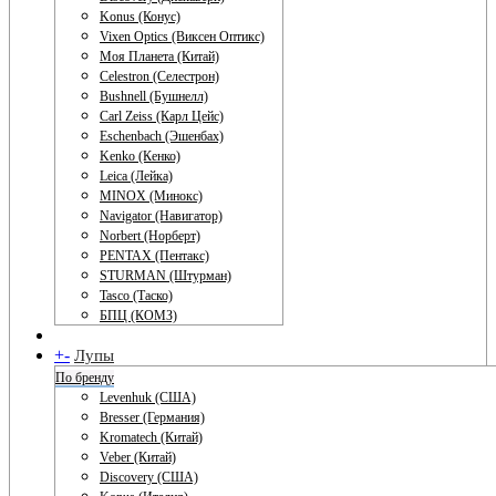
Konus (Конус)
Vixen Optics (Виксен Оптикс)
Моя Планета (Китай)
Celestron (Селестрон)
Bushnell (Бушнелл)
Carl Zeiss (Карл Цейс)
Eschenbach (Эшенбах)
Kenko (Кенко)
Leica (Лейка)
MINOX (Минокс)
Navigator (Навигатор)
Norbert (Норберт)
PENTAX (Пентакс)
STURMAN (Штурман)
Tasco (Таско)
БПЦ (КОМЗ)
+
-
Лупы
По бренду
Levenhuk (США)
Bresser (Германия)
Kromatech (Китай)
Veber (Китай)
Discovery (США)