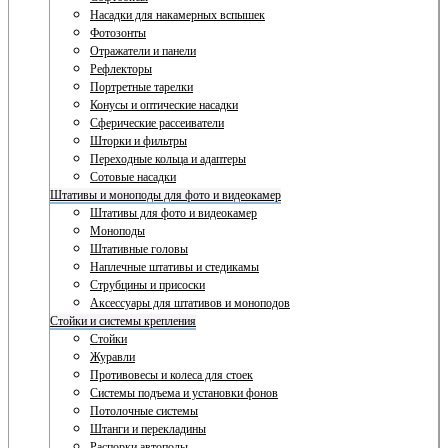
Насадки для накамерных вспышек
Фотозонты
Отражатели и панели
Рефлекторы
Портретные тарелки
Конусы и оптические насадки
Сферические рассеиватели
Шторки и фильтры
Переходные кольца и адаптеры
Сотовые насадки
Штативы и моноподы для фото и видеокамер
Штативы для фото и видеокамер
Моноподы
Штативные головы
Наплечные штативы и стедикамы
Струбцины и присоски
Аксессуары для штативов и моноподов
Стойки и системы крепления
Стойки
Журавли
Противовесы и колеса для стоек
Системы подъема и установки фонов
Потолочные системы
Штанги и перекладины
Распорки автополы