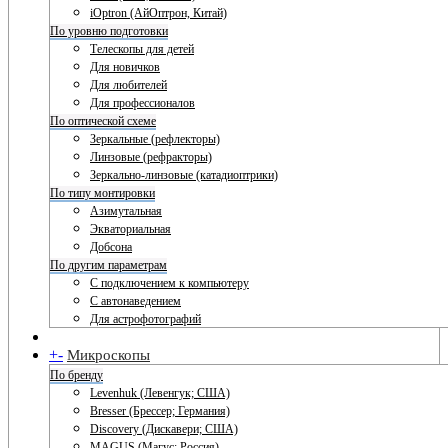
iOptron (АйОптрон, Китай)
По уровню подготовки
Телескопы для детей
Для новичков
Для любителей
Для профессионалов
По оптической схеме
Зеркальные (рефлекторы)
Линзовые (рефракторы)
Зеркально-линзовые (катадиоптрики)
По типу монтировки
Азимутальная
Экваториальная
Добсона
По другим параметрам
С подключением к компьютеру
С автонаведением
Для астрофотографий
+
-
Микроскопы
По бренду
Levenhuk (Левенгук; США)
Bresser (Брессер; Германия)
Discovery (Дискавери; США)
MAGUS (Магус; Россия)