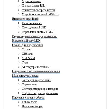
Мультивьюеры
Сигнализация Tally
Усилители-распределители
Устройства захвата USB/PCIE
Видеосвет студийный
Галогенный свет
Светодиодный LED
Управление светом DMX
Видеосендеры и аксессуары Accsoon
Накамерный свет LED
Стойки для видеосъемки
C-Stand
GBStand
MultiStand
Titan
Аксессуары к стойкам
Стедикамы и моторизованные системы
Модификаторы света
Зонты для видеосъемки
Отражатели
Светоформирующие насадки
Софтбоксы для видеосъемки
Плечевые упоры и обвесы
Follow focus
Плечевые упоры