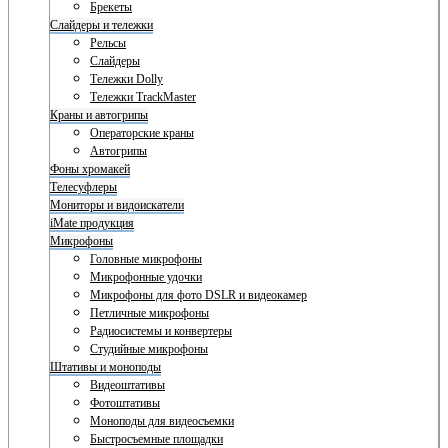
Брекеты
Слайдеры и тележки
Рельсы
Слайдеры
Тележки Dolly
Тележки TrackMaster
Краны и автогрипы
Операторские краны
Автогрипы
Фоны хромакей
Телесуфлеры
Мониторы и видоискатели
iMate продукция
Микрофоны
Головные микрофоны
Микрофонные удочки
Микрофоны для фото DSLR и видеокамер
Петличные микрофоны
Радиосистемы и конвертеры
Студийные микрофоны
Штативы и моноподы
Видеоштативы
Фотоштативы
Моноподы для видеосъемки
Быстросъемные площадки