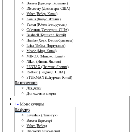
Bresser (Брессер. Германия)
Discovery (Дискавери. США)
Veber (Вебер. Китай)
Konus (Конус. Италия)
Yukon (Юкон. Белоруссия)
Celestron (Селестрон. США)
Bushnell (Бушнелл. Китай)
Hawke (Хоук. Великобритания)
Leica (Лейка. Португалия)
Meade (Мид. Китай)
MINOX (Минокс. Китай)
Nikon (Никон. Япония)
PENTAX (Пентакс. Япония)
Redfield (Редфилд. США)
STURMAN (Штурман. Китай)
По назначению
Для детей
Для охоты и спорта
+
-
Монокуляры
По бренду
Levenhuk (Левенгук)
Bresser (Брессер)
Veber (Вебер)
Discovery (Дискавери)