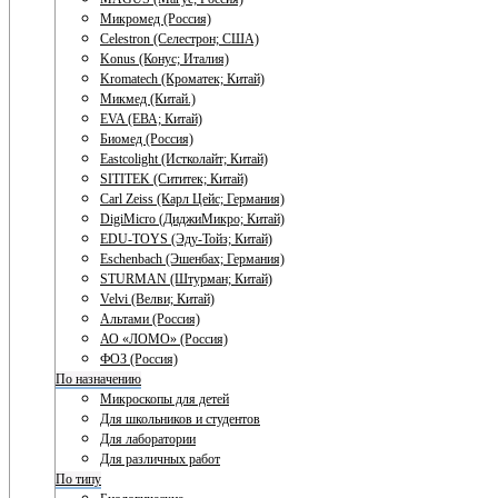
Микромед (Россия)
Celestron (Селестрон; США)
Konus (Конус; Италия)
Kromatech (Кроматек; Китай)
Микмед (Китай.)
EVA (ЕВА; Китай)
Биомед (Россия)
Eastcolight (Истколайт; Китай)
SITITEK (Сититек; Китай)
Carl Zeiss (Карл Цейс; Германия)
DigiMicro (ДиджиМикро; Китай)
EDU-TOYS (Эду-Тойз; Китай)
Eschenbach (Эшенбах; Германия)
STURMAN (Штурман; Китай)
Velvi (Велви; Китай)
Альтами (Россия)
АО «ЛОМО» (Россия)
ФОЗ (Россия)
По назначению
Микроскопы для детей
Для школьников и студентов
Для лаборатории
Для различных работ
По типу