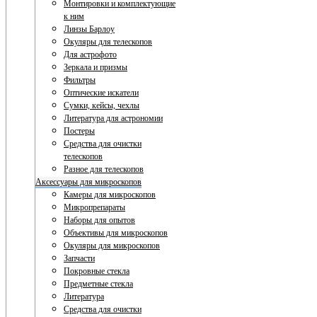
Монтировки и комплектующие
к ним
Линзы Барлоу
Окуляры для телескопов
Для астрофото
Зеркала и призмы
Фильтры
Оптические искатели
Сумки, кейсы, чехлы
Литература для астрономии
Постеры
Средства для очистки
телескопов
Разное для телескопов
Аксессуары для микроскопов
Камеры для микроскопов
Микропрепараты
Наборы для опытов
Объективы для микроскопов
Окуляры для микроскопов
Запчасти
Покровные стекла
Предметные стекла
Литература
Средства для очистки