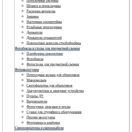
Потолочные системы
Штанги и перекладины
Распорки автополы
Зажимы
Настенные кронштейны
Резьбовые переходники
Держатели
Держатели отражателей
Поворотные консоли-стробофреймы
Фотобоксы и столы для предметной съемки
Платформы поворотные
Фотобоксы
Фотостолы для предметной съемки
Фотоаксессуары
Переходные кольца для объективов
Макрокольца
Светофильтры для объективов
Аккумуляторы и зарядные устройства
Пульты ДУ
Видоискатели
Фотосумки, рюкзаки и чехлы
Сумки для студийного оборудования
Прочие аксессуары
Фоторамки и альбомы
Синхронизаторы и синхрокабели