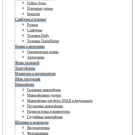
Follow focus
Плечевые упоры
Брекеты
Слайдеры и тележки
Рельсы
Слайдеры
Тележки Dolly
Тележки TrackMaster
Краны и автогрипы
Операторские краны
Автогрипы
Фоны хромакей
Телесуфлеры
Мониторы и видоискатели
iMate продукция
Микрофоны
Головные микрофоны
Микрофонные удочки
Микрофоны для фото DSLR и видеокамер
Петличные микрофоны
Радиосистемы и конвертеры
Студийные микрофоны
Штативы и моноподы
Видеоштативы
Фотоштативы