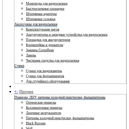
Моноподы для видеосъемки
Быстросъемные площадки
Штативные адаптеры
Штативные головки
Аксессуары для видеосъемки
Комплектующие ригов
Аккумуляторы и зарядные устройства для видеосъемки
Площадки для аккумуляторов
Кронштейны и держатели
Зажимы GreenBean
Лампы
Чистящие средства для видеосъемки
Сумки
Сумки для видеокамеры
Сумки для фотоаппаратов
Для студийного оборудования
+
-
Прочее
Прицелы, ЛЦУ, патроны холодной пристрелки, фальшпатроны
Оптические прицелы
Коллиматорные прицелы
Лазерные целеуказатели
Патроны холодной пристрелки, фальшпатроны
Black Russian
Wolf