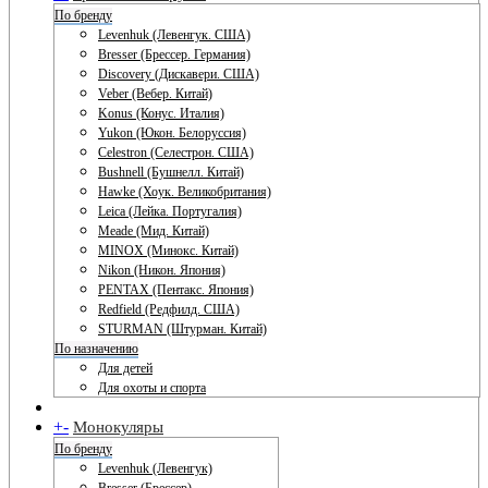
По бренду
Levenhuk (Левенгук. США)
Bresser (Брессер. Германия)
Discovery (Дискавери. США)
Veber (Вебер. Китай)
Konus (Конус. Италия)
Yukon (Юкон. Белоруссия)
Celestron (Селестрон. США)
Bushnell (Бушнелл. Китай)
Hawke (Хоук. Великобритания)
Leica (Лейка. Португалия)
Meade (Мид. Китай)
MINOX (Минокс. Китай)
Nikon (Никон. Япония)
PENTAX (Пентакс. Япония)
Redfield (Редфилд. США)
STURMAN (Штурман. Китай)
По назначению
Для детей
Для охоты и спорта
+
-
Монокуляры
По бренду
Levenhuk (Левенгук)