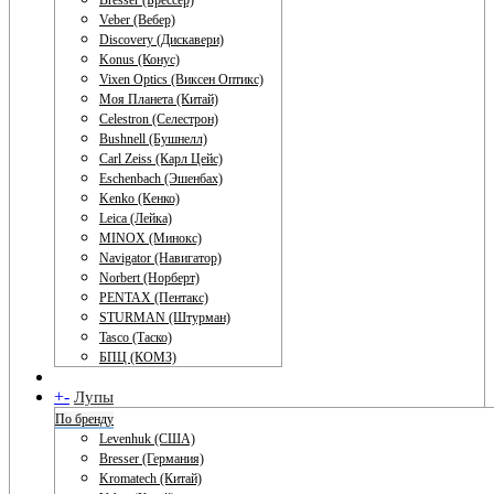
Bresser (Брессер)
Veber (Вебер)
Discovery (Дискавери)
Konus (Конус)
Vixen Optics (Виксен Оптикс)
Моя Планета (Китай)
Celestron (Селестрон)
Bushnell (Бушнелл)
Carl Zeiss (Карл Цейс)
Eschenbach (Эшенбах)
Kenko (Кенко)
Leica (Лейка)
MINOX (Минокс)
Navigator (Навигатор)
Norbert (Норберт)
PENTAX (Пентакс)
STURMAN (Штурман)
Tasco (Таско)
БПЦ (КОМЗ)
+
-
Лупы
По бренду
Levenhuk (США)
Bresser (Германия)
Kromatech (Китай)