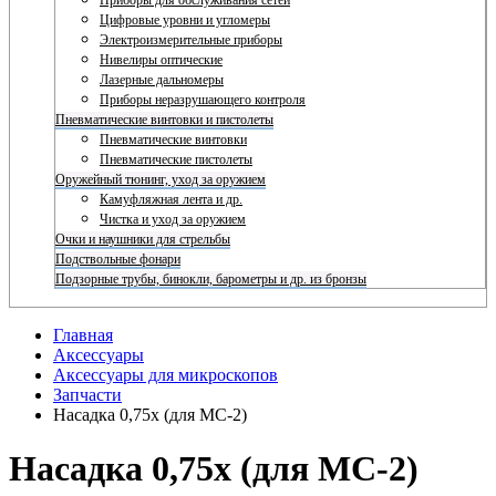
Приборы для обслуживания сетей
Цифровые уровни и угломеры
Электроизмерительные приборы
Нивелиры оптические
Лазерные дальномеры
Приборы неразрушающего контроля
Пневматические винтовки и пистолеты
Пневматические винтовки
Пневматические пистолеты
Оружейный тюнинг, уход за оружием
Камуфляжная лента и др.
Чистка и уход за оружием
Очки и наушники для стрельбы
Подствольные фонари
Подзорные трубы, бинокли, барометры и др. из бронзы
Главная
Аксессуары
Аксессуары для микроскопов
Запчасти
Насадка 0,75х (для MC-2)
Насадка 0,75х (для MC-2)