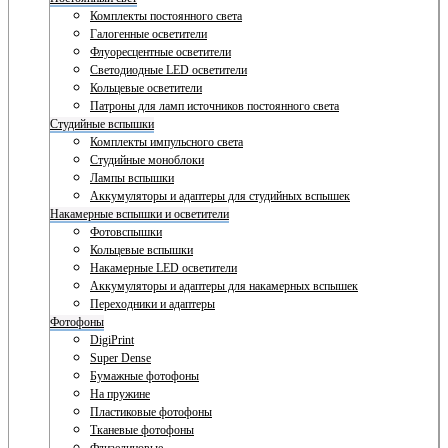
Комплекты постоянного света
Галогенные осветители
Флуоресцентные осветители
Светодиодные LED осветители
Кольцевые осветители
Патроны для ламп источников постоянного света
Студийные вспышки
Комплекты импульсного света
Студийные моноблоки
Лампы вспышки
Аккумуляторы и адаптеры для студийных вспышек
Накамерные вспышки и осветители
Фотовспышки
Кольцевые вспышки
Накамерные LED осветители
Аккумуляторы и адаптеры для накамерных вспышек
Переходники и адаптеры
Фотофоны
DigiPrint
Super Dense
Бумажные фотофоны
На пружине
Пластиковые фотофоны
Тканевые фотофоны