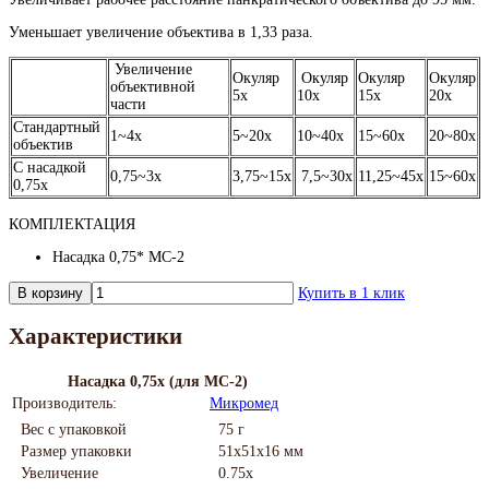
Уменьшает увеличение объектива в 1,33 раза.
Увеличение
Окуляр
Окуляр
Окуляр
Окуляр
объективной
5х
10х
15х
20х
части
Стандартный
1~4х
5~20х
10~40х
15~60х
20~80х
объектив
С насадкой
0,75~3х
3,75~15х
7,5~30х
11,25~45х
15~60х
0,75х
КОМПЛЕКТАЦИЯ
Насадка 0,75* МС-2
В корзину
Купить в 1 клик
Характеристики
Насадка 0,75х (для MC-2)
Производитель:
Микромед
Вес с упаковкой
75 г
Размер упаковки
51х51х16 мм
Увеличение
0.75х