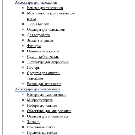
Аксессуары для телескопов
Камеры для телескопов
Монтировки и комплектующие
к ним
Линзы Барлоу
Окуляры для телескопов
Для астрофото
Зеркала и призмы
Фильтры
Оптические искатели
Сумки, кейсы, чехлы
Литература для астрономии
Постеры
Средства для очистки
телескопов
Разное для телескопов
Аксессуары для микроскопов
Камеры для микроскопов
Микропрепараты
Наборы для опытов
Объективы для микроскопов
Окуляры для микроскопов
Запчасти
Покровные стекла
Предметные стекла