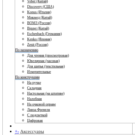
Veber (Китай)
Discovery (США)
Konus (Италия)
Микмед (Китай)
ВОМЗ (Россия)
Bigger (Китай)
Eschenbach (Германия)
Kenko (Япония)
Zenit (Россия)
По назначению
Для чтения (просмотровая)
Ювелирная (часовая)
Для шитья (текстильная)
Измерительные
По конструкции
На ручке
Складная
Настольная (на штативе)
Налобная
На очковой оправе
Линза Френеля
С подсветкой
Цифровая
+
-
Аксессуары