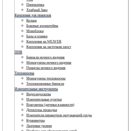
Пневматика
Храбрый Заяц
Крепления для прицелов
Кольца
Боковые кронштейны
Моноблоки
Базы и планки
Крепления на WEAVER
Крепления на ласточкин хвост
ПНВ
Бинокли ночного видения
Монокуляры ночного видения
Прицелы ночного видения
Тепловизоры
Монокуляры тепловизоры
Тепловизионные бинокли
Измерительные инструменты
Видеоэндоскопы
Измерительные рулетки
Влагомеры (датчики влажности)
Детекторы проводки
Измерители параметров окружающей среды
Курвиметры
Лазерные уровни