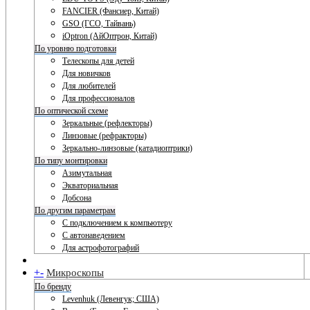
FANCIER (Фансиер, Китай)
GSO (ГСО, Тайвань)
iOptron (АйОптрон, Китай)
По уровню подготовки
Телескопы для детей
Для новичков
Для любителей
Для профессионалов
По оптической схеме
Зеркальные (рефлекторы)
Линзовые (рефракторы)
Зеркально-линзовые (катадиоптрики)
По типу монтировки
Азимутальная
Экваториальная
Добсона
По другим параметрам
С подключением к компьютеру
С автонаведением
Для астрофотографий
+
-
Микроскопы
По бренду
Levenhuk (Левенгук; США)