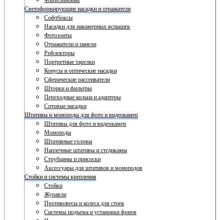
Флизелиновые
Светоформирующие насадки и отражатели
Софтбоксы
Насадки для накамерных вспышек
Фотозонты
Отражатели и панели
Рефлекторы
Портретные тарелки
Конусы и оптические насадки
Сферические рассеиватели
Шторки и фильтры
Переходные кольца и адаптеры
Сотовые насадки
Штативы и моноподы для фото и видеокамер
Штативы для фото и видеокамер
Моноподы
Штативные головы
Наплечные штативы и стедикамы
Струбцины и присоски
Аксессуары для штативов и моноподов
Стойки и системы крепления
Стойки
Журавли
Противовесы и колеса для стоек
Системы подъема и установки фонов