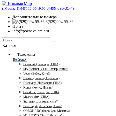
8(499)396-35-49
г. Москва, ПН-ПТ 10:00-19:00
Дополнительные номера
8(929)994-55-36
Почта
info@poznavajamir.ru
Каталог
+
-
Телескопы
По бренду
Levenhuk (Левенгук, США)
Sky-Watcher (Скай-Вотчер, Китай)
Veber (Вебер, Китай)
Bresser (Брессер, Германия)
Discovery (Дискавери, США)
Konus (Конус, Италия)
Celestron (Селестрон, США)
Meade (Мид, США)
Sturman (Штурман, Китай)
Eastcolight (Истколайт, Китай)
CORONADO (Коронадо, Мексика)
EDU-TOYS (Эду-Тойз, Китай)