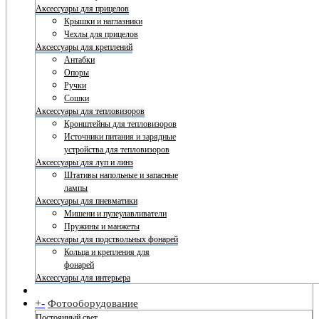
Аксессуары для прицелов
Крышки и наглазники
Чехлы для прицелов
Аксессуары для креплений
Антабки
Опоры
Ручки
Сошки
Аксессуары для тепловизоров
Кронштейны для тепловизоров
Источники питания и зарядные
устройства для тепловизоров
Аксессуары для луп и линз
Штативы напольные и запасные
лампы
Аксессуары для пневматики
Мишени и пулеулавливатели
Пружины и манжеты
Аксессуары для подствольных фонарей
Кольца и крепления для
фонарей
Аксессуары для интерьера
+
-
Фотооборудование
Постоянный свет