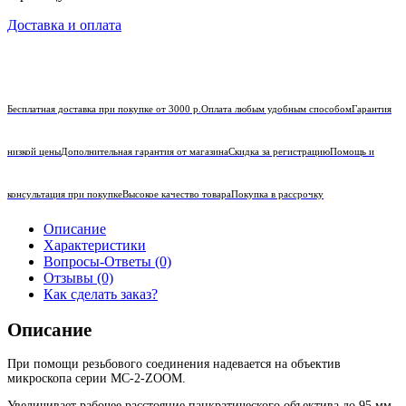
Доставка и оплата
Бесплатная доставка при покупке от 3000 р.
Оплата любым удобным способом
Гарантия
низкой цены
Дополнительная гарантия от магазина
Скидка за регистрацию
Помощь и
консультация при покупке
Высокое качество товара
Покупка в рассрочку
Описание
Характеристики
Вопросы-Ответы (0)
Отзывы (0)
Как сделать заказ?
Описание
При помощи резьбового соединения надевается на объектив
микроскопа серии МС-2-ZOOM.
Увеличивает рабочее расстояние панкратического объектива до 95 мм.