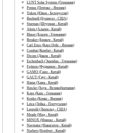
LUNT Solar Systems (Германия)
Pentax (Пентакс - Япония)
Yukon (Юкон - Белоруссия)
Bushnell (Бушнелл - США)
Sturman (Штурман - Китай)
Alpen (Альпен - Китай)
Blaser (Блазер - Германия)
Breaker (Брикер - Китай)
Carl Zeiss (Карл Цейс - Япония)
Combat (Комбат - Китай)
Dicom (Диком - Китай)
Eschenbach (Эшенбах - Германия)
Fujinon (Фуджинон - Китай)
GAMO (Гамо - Китай)
GAUT (Гаут - Китай)
Hama (Хама - Китай)
Hawke (Хоук - Великобритания)
Kaps (Капс - Германия)
Kenko (Кенко - Япония)
Leica (Лейка - Португалия)
Leupold (Люпольд - США)
Meade (Мид - Китай)
MINOX (Минокс - Китай)
Navigator (Навигатор - Китай)
Norbert (Норберт - Китай)