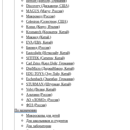
Bresser (Брессер; Германия)
Discovery (Дискавери; США)
MAGUS (Магус; Россия)
Микромед (Россия)
Celestron (Селестрон; США)
Konus (Конус; Италия)
Kromatech (Кроматек; Китай)
Микмед (Китай.)
EVA (ЕВА; Китай)
Биомед (Россия)
Eastcolight (Истколайт; Китай)
SITITEK (Сититек; Китай)
Carl Zeiss (Карл Цейс; Германия)
DigiMicro (ДиджиМикро; Китай)
EDU-TOYS (Эду-Тойз; Китай)
Eschenbach (Эшенбах; Германия)
STURMAN (Штурман; Китай)
Velvi (Велви; Китай)
Альтами (Россия)
АО «ЛОМО» (Россия)
ФОЗ (Россия)
По назначению
Микроскопы для детей
Для школьников и студентов
Для лаборатории