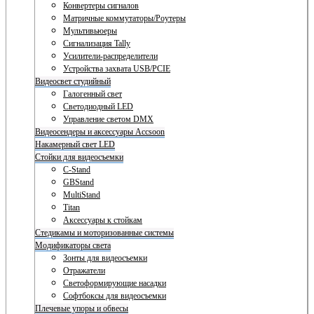
Конвертеры сигналов
Матричные коммутаторы/Роутеры
Мультивьюеры
Сигнализация Tally
Усилители-распределители
Устройства захвата USB/PCIE
Видеосвет студийный
Галогенный свет
Светодиодный LED
Управление светом DMX
Видеосендеры и аксессуары Accsoon
Накамерный свет LED
Стойки для видеосъемки
C-Stand
GBStand
MultiStand
Titan
Аксессуары к стойкам
Стедикамы и моторизованные системы
Модификаторы света
Зонты для видеосъемки
Отражатели
Светоформирующие насадки
Софтбоксы для видеосъемки
Плечевые упоры и обвесы