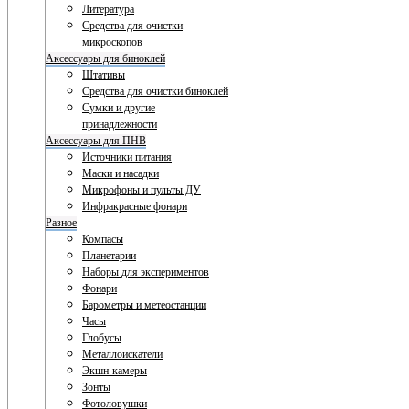
Литература
Средства для очистки
микроскопов
Аксессуары для биноклей
Штативы
Средства для очистки биноклей
Сумки и другие
принадлежности
Аксессуары для ПНВ
Источники питания
Маски и насадки
Микрофоны и пульты ДУ
Инфракрасные фонари
Разное
Компасы
Планетарии
Наборы для экспериментов
Фонари
Барометры и метеостанции
Часы
Глобусы
Металлоискатели
Экшн-камеры
Зонты
Фотоловушки