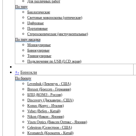
Для различных работ
По типу
Биологические
Световые микроскопы (оптические)
Цифровые
Портативные
Стереоскопические (инструментальные)
По типу насадки
Монокулярные
Бинокулярные
Тринокулярные
Подключение по USB (LCD экран)
+
-
Бинокли
По бренду
Levenhuk (Левенгук - США)
Bresser (Брессер - Германия)
БПЦ (КОМЗ - Россия)
Discovery (Дискавери - США)
Konus (Конус - Италия)
Veber (Вебер - Китай)
Nikon (Никон - Япония)
Vixen Optics (Виксен Оптикс - Япония)
Celestron (Селестрон - США)
Kromatech (Кроматек - Китай)