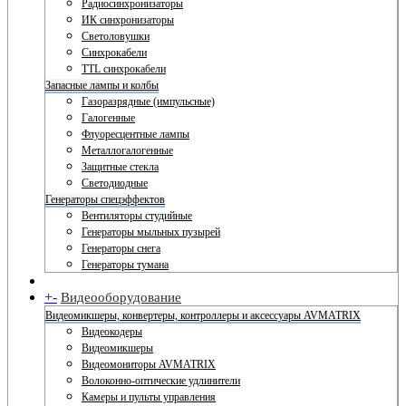
Радиосинхронизаторы
ИК синхронизаторы
Светоловушки
Синхрокабели
TTL синхрокабели
Запасные лампы и колбы
Газоразрядные (импульсные)
Галогенные
Флуоресцентные лампы
Металлогалогенные
Защитные стекла
Светодиодные
Генераторы спецэффектов
Вентиляторы студийные
Генераторы мыльных пузырей
Генераторы снега
Генераторы тумана
+
-
Видеооборудование
Видеомикшеры, конвертеры, контроллеры и аксессуары AVMATRIX
Видеокодеры
Видеомикшеры
Видеомониторы AVMATRIX
Волоконно-оптические удлинители
Камеры и пульты управления