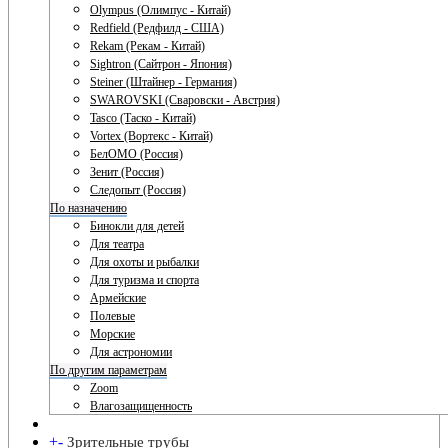
Olympus (Олимпус - Китай)
Redfield (Редфилд - США)
Rekam (Рекам - Китай)
Sightron (Сайтрон - Япония)
Steiner (Штайнер - Германия)
SWAROVSKI (Сваровски - Австрия)
Tasco (Таско - Китай)
Vortex (Вортекс - Китай)
БелОМО (Россия)
Зенит (Россия)
Следопыт (Россия)
По назначению
Бинокли для детей
Для театра
Для охоты и рыбалки
Для туризма и спорта
Армейские
Полевые
Морские
Для астрономии
По другим параметрам
Zoom
Влагозащищенность
+
-
Зрительные трубы