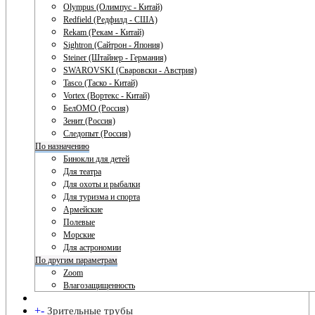
Olympus (Олимпус - Китай)
Redfield (Редфилд - США)
Rekam (Рекам - Китай)
Sightron (Сайтрон - Япония)
Steiner (Штайнер - Германия)
SWAROVSKI (Сваровски - Австрия)
Tasco (Таско - Китай)
Vortex (Вортекс - Китай)
БелОМО (Россия)
Зенит (Россия)
Следопыт (Россия)
По назначению
Бинокли для детей
Для театра
Для охоты и рыбалки
Для туризма и спорта
Армейские
Полевые
Морские
Для астрономии
По другим параметрам
Zoom
Влагозащищенность
+
-
Зрительные трубы