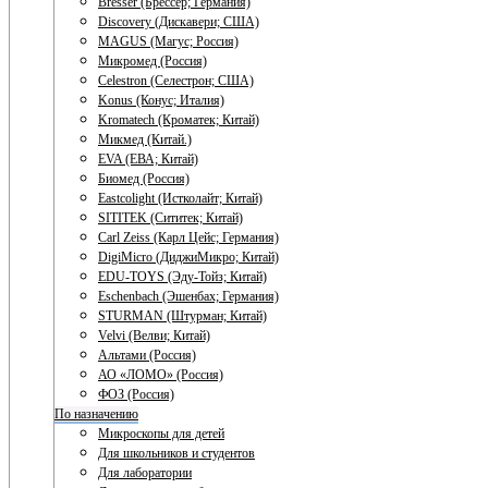
Bresser (Брессер; Германия)
Discovery (Дискавери; США)
MAGUS (Магус; Россия)
Микромед (Россия)
Celestron (Селестрон; США)
Konus (Конус; Италия)
Kromatech (Кроматек; Китай)
Микмед (Китай.)
EVA (ЕВА; Китай)
Биомед (Россия)
Eastcolight (Истколайт; Китай)
SITITEK (Сититек; Китай)
Carl Zeiss (Карл Цейс; Германия)
DigiMicro (ДиджиМикро; Китай)
EDU-TOYS (Эду-Тойз; Китай)
Eschenbach (Эшенбах; Германия)
STURMAN (Штурман; Китай)
Velvi (Велви; Китай)
Альтами (Россия)
АО «ЛОМО» (Россия)
ФОЗ (Россия)
По назначению
Микроскопы для детей
Для школьников и студентов
Для лаборатории