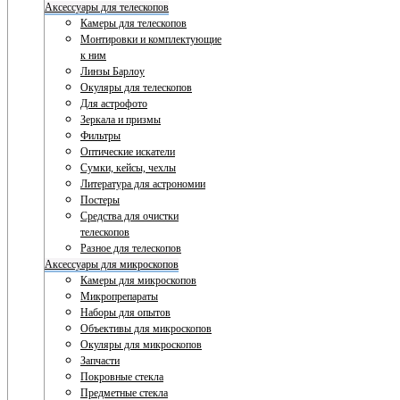
Аксессуары для телескопов
Камеры для телескопов
Монтировки и комплектующие
к ним
Линзы Барлоу
Окуляры для телескопов
Для астрофото
Зеркала и призмы
Фильтры
Оптические искатели
Сумки, кейсы, чехлы
Литература для астрономии
Постеры
Средства для очистки
телескопов
Разное для телескопов
Аксессуары для микроскопов
Камеры для микроскопов
Микропрепараты
Наборы для опытов
Объективы для микроскопов
Окуляры для микроскопов
Запчасти
Покровные стекла
Предметные стекла