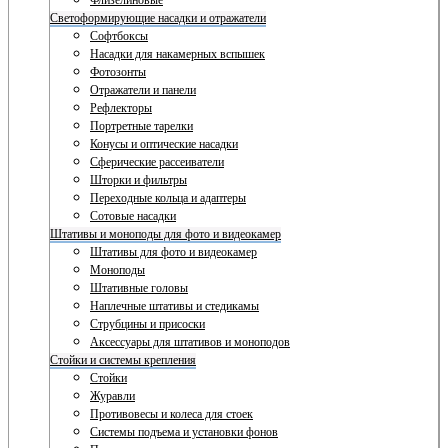
Флизелиновые
Светоформирующие насадки и отражатели
Софтбоксы
Насадки для накамерных вспышек
Фотозонты
Отражатели и панели
Рефлекторы
Портретные тарелки
Конусы и оптические насадки
Сферические рассеиватели
Шторки и фильтры
Переходные кольца и адаптеры
Сотовые насадки
Штативы и моноподы для фото и видеокамер
Штативы для фото и видеокамер
Моноподы
Штативные головы
Наплечные штативы и стедикамы
Струбцины и присоски
Аксессуары для штативов и моноподов
Стойки и системы крепления
Стойки
Журавли
Противовесы и колеса для стоек
Системы подъема и установки фонов