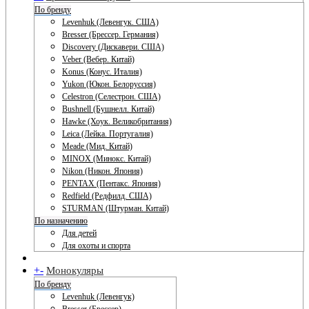
По бренду
Levenhuk (Левенгук. США)
Bresser (Брессер. Германия)
Discovery (Дискавери. США)
Veber (Вебер. Китай)
Konus (Конус. Италия)
Yukon (Юкон. Белоруссия)
Celestron (Селестрон. США)
Bushnell (Бушнелл. Китай)
Hawke (Хоук. Великобритания)
Leica (Лейка. Португалия)
Meade (Мид. Китай)
MINOX (Минокс. Китай)
Nikon (Никон. Япония)
PENTAX (Пентакс. Япония)
Redfield (Редфилд. США)
STURMAN (Штурман. Китай)
По назначению
Для детей
Для охоты и спорта
+
-
Монокуляры
По бренду
Levenhuk (Левенгук)