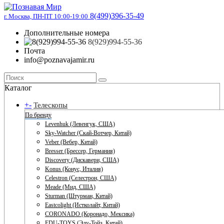
8(499)396-35-49
г. Москва, ПН-ПТ 10:00-19:00
Дополнительные номера
8(929)994-55-36
Почта
info@poznavajamir.ru
Каталог
+
-
Телескопы
По бренду
Levenhuk (Левенгук, США)
Sky-Watcher (Скай-Вотчер, Китай)
Veber (Вебер, Китай)
Bresser (Брессер, Германия)
Discovery (Дискавери, США)
Konus (Конус, Италия)
Celestron (Селестрон, США)
Meade (Мид, США)
Sturman (Штурман, Китай)
Eastcolight (Истколайт, Китай)
CORONADO (Коронадо, Мексика)
EDU-TOYS (Эду-Тойз, Китай)