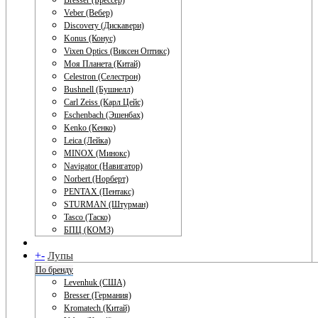
Bresser (Брессер)
Veber (Вебер)
Discovery (Дискавери)
Konus (Конус)
Vixen Optics (Виксен Оптикс)
Моя Планета (Китай)
Celestron (Селестрон)
Bushnell (Бушнелл)
Carl Zeiss (Карл Цейс)
Eschenbach (Эшенбах)
Kenko (Кенко)
Leica (Лейка)
MINOX (Минокс)
Navigator (Навигатор)
Norbert (Норберт)
PENTAX (Пентакс)
STURMAN (Штурман)
Tasco (Таско)
БПЦ (КОМЗ)
+
-
Лупы
По бренду
Levenhuk (США)
Bresser (Германия)
Kromatech (Китай)