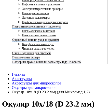
Приборы для обслуживания сетей
Цифровые уровни и угломеры
Электроизмерительные приборы
Нивелиры оптические
Лазерные дальномеры
Приборы неразрушающего контроля
Пневматические винтовки и пистолеты
Пневматические винтовки
Пневматические пистолеты
Оружейный тюнинг, уход за оружием
Камуфляжная лента и др.
Чистка и уход за оружием
Очки и наушники для стрельбы
Подствольные фонари
Подзорные трубы, бинокли, барометры и др. из бронзы
Главная
Аксессуары
Аксессуары для микроскопов
Окуляры для микроскопов
Окуляр 10х/18 (D 23.2 мм) (для Микромед 1,2)
Окуляр 10х/18 (D 23.2 мм)