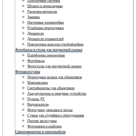
Потолочные системы
Штанги и перекладины
Распорки автополы
Зажимы
Настенные кронштейны
Резьбовые переходники
Держатели
Держатели отражателей
Поворотные консоли-стробофреймы
Фотобоксы и столы для предметной съемки
Платформы поворотные
Фотобоксы
Фотостолы для предметной съемки
Фотоаксессуары
Переходные кольца для объективов
Макрокольца
Светофильтры для объективов
Аккумуляторы и зарядные устройства
Пульты ДУ
Видоискатели
Фотосумки, рюкзаки и чехлы
Сумки для студийного оборудования
Прочие аксессуары
Фоторамки и альбомы
Синхронизаторы и синхрокабели