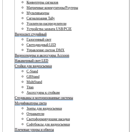
Конвертеры сигналов
Матричные коммутаторы/Роутеры
Мультивьюеры
Сигнализация Tally
Усилители-распределители
Устройства захвата USB/PCIE
Видеосвет студийный
Галогенный свет
Светодиодный LED
Управление светом DMX
Видеосендеры и аксессуары Accsoon
Накамерный свет LED
Стойки для видеосъемки
C-Stand
GBStand
MultiStand
Titan
Аксессуары к стойкам
Стедикамы и моторизованные системы
Модификаторы света
Зонты для видеосъемки
Отражатели
Светоформирующие насадки
Софтбоксы для видеосъемки
Плечевые упоры и обвесы