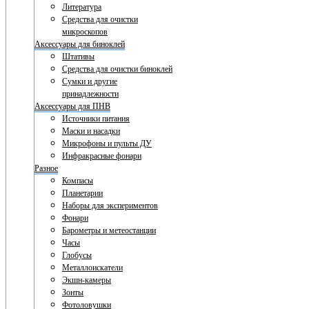
Литература
Средства для очистки
микроскопов
Аксессуары для биноклей
Штативы
Средства для очистки биноклей
Сумки и другие
принадлежности
Аксессуары для ПНВ
Источники питания
Маски и насадки
Микрофоны и пульты ДУ
Инфракрасные фонари
Разное
Компасы
Планетарии
Наборы для экспериментов
Фонари
Барометры и метеостанции
Часы
Глобусы
Металлоискатели
Экшн-камеры
Зонты
Фотоловушки