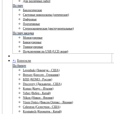
Для различных работ
По типу
Биологические
Световые микроскопы (оптические)
Цифровые
Портативные
Стереоскопические (инструментальные)
По типу насадки
Монокулярные
Бинокулярные
Тринокулярные
Подключение по USB (LCD экран)
+
-
Бинокли
По бренду
Levenhuk (Левенгук - США)
Bresser (Брессер - Германия)
БПЦ (КОМЗ - Россия)
Discovery (Дискавери - США)
Konus (Конус - Италия)
Veber (Вебер - Китай)
Nikon (Никон - Япония)
Vixen Optics (Виксен Оптикс - Япония)
Celestron (Селестрон - США)
Kromatech (Кроматек - Китай)