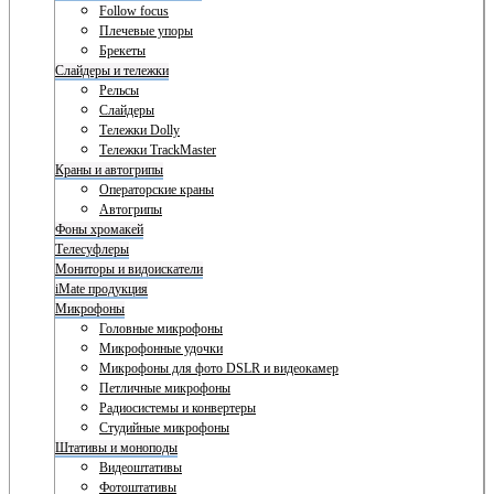
Follow focus
Плечевые упоры
Брекеты
Слайдеры и тележки
Рельсы
Слайдеры
Тележки Dolly
Тележки TrackMaster
Краны и автогрипы
Операторские краны
Автогрипы
Фоны хромакей
Телесуфлеры
Мониторы и видоискатели
iMate продукция
Микрофоны
Головные микрофоны
Микрофонные удочки
Микрофоны для фото DSLR и видеокамер
Петличные микрофоны
Радиосистемы и конвертеры
Студийные микрофоны
Штативы и моноподы
Видеоштативы
Фотоштативы