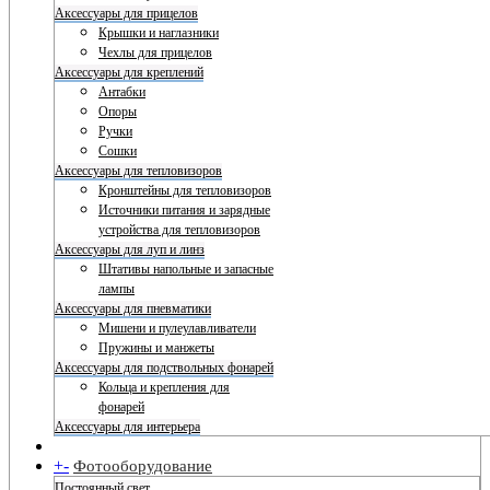
Аксессуары для прицелов
Крышки и наглазники
Чехлы для прицелов
Аксессуары для креплений
Антабки
Опоры
Ручки
Сошки
Аксессуары для тепловизоров
Кронштейны для тепловизоров
Источники питания и зарядные
устройства для тепловизоров
Аксессуары для луп и линз
Штативы напольные и запасные
лампы
Аксессуары для пневматики
Мишени и пулеулавливатели
Пружины и манжеты
Аксессуары для подствольных фонарей
Кольца и крепления для
фонарей
Аксессуары для интерьера
+
-
Фотооборудование
Постоянный свет