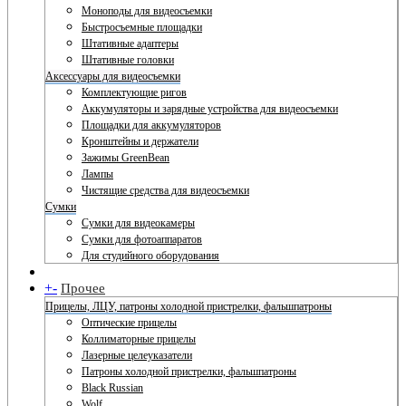
Моноподы для видеосъемки
Быстросъемные площадки
Штативные адаптеры
Штативные головки
Аксессуары для видеосъемки
Комплектующие ригов
Аккумуляторы и зарядные устройства для видеосъемки
Площадки для аккумуляторов
Кронштейны и держатели
Зажимы GreenBean
Лампы
Чистящие средства для видеосъемки
Сумки
Сумки для видеокамеры
Сумки для фотоаппаратов
Для студийного оборудования
+
-
Прочее
Прицелы, ЛЦУ, патроны холодной пристрелки, фальшпатроны
Оптические прицелы
Коллиматорные прицелы
Лазерные целеуказатели
Патроны холодной пристрелки, фальшпатроны
Black Russian
Wolf