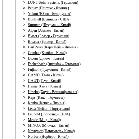
LUNT Solar Systems (Германия)
Pentax (Пентакс - Япония)
Yukon (Юкон - Белоруссия)
Bushnell (Бушнелл - США)
Sturman (Штурман - Китай)
Alpen (Альпен - Китай)
Blaser (Блазер - Германия)
Breaker (Брикер - Китай)
Carl Zeiss (Карл Цейс - Япония)
Combat (Комбат - Китай)
Dicom (Диком - Китай)
Eschenbach (Эшенбах - Германия)
Fujinon (Фуджинон - Китай)
GAMO (Гамо - Китай)
GAUT (Гаут - Китай)
Hama (Хама - Китай)
Hawke (Хоук - Великобритания)
Kaps (Капс - Германия)
Kenko (Кенко - Япония)
Leica (Лейка - Португалия)
Leupold (Люпольд - США)
Meade (Мид - Китай)
MINOX (Минокс - Китай)
Navigator (Навигатор - Китай)
Norbert (Норберт - Китай)