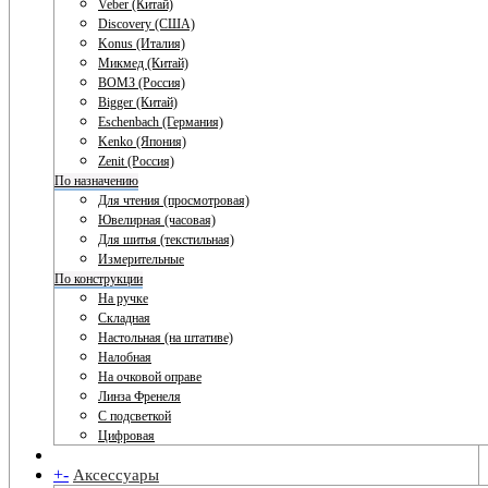
Veber (Китай)
Discovery (США)
Konus (Италия)
Микмед (Китай)
ВОМЗ (Россия)
Bigger (Китай)
Eschenbach (Германия)
Kenko (Япония)
Zenit (Россия)
По назначению
Для чтения (просмотровая)
Ювелирная (часовая)
Для шитья (текстильная)
Измерительные
По конструкции
На ручке
Складная
Настольная (на штативе)
Налобная
На очковой оправе
Линза Френеля
С подсветкой
Цифровая
+
-
Аксессуары