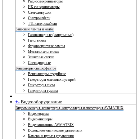
Радиосинхронизаторы
ИК синхронизаторы
Светоловушки
Синхрокабели
TTL синхрокабели
Запасные лампы и колбы
Газоразрядные (импульсные)
Галогенные
Флуоресцентные лампы
Металлогалогенные
Защитные стекла
Светодиодные
Генераторы спецэффектов
Вентиляторы студийные
Генераторы мыльных пузырей
Генераторы снега
Генераторы тумана
+
-
Видеооборудование
Видеомикшеры, конвертеры, контроллеры и аксессуары AVMATRIX
Видеокодеры
Видеомикшеры
Видеомониторы AVMATRIX
Волоконно-оптические удлинители
Камеры и пульты управления