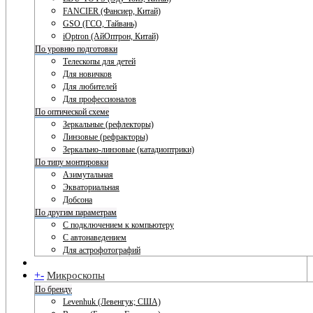
FANCIER (Фансиер, Китай)
GSO (ГСО, Тайвань)
iOptron (АйОптрон, Китай)
По уровню подготовки
Телескопы для детей
Для новичков
Для любителей
Для профессионалов
По оптической схеме
Зеркальные (рефлекторы)
Линзовые (рефракторы)
Зеркально-линзовые (катадиоптрики)
По типу монтировки
Азимутальная
Экваториальная
Добсона
По другим параметрам
С подключением к компьютеру
С автонаведением
Для астрофотографий
+
-
Микроскопы
По бренду
Levenhuk (Левенгук; США)