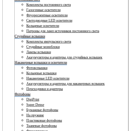
Комплекты постоянного света
Галогенные осветители
Флуоресцентные осветители
Светодиодные LED осветители
Кольцевые осветители
Патроны для ламп источников постоянного света
Студийные вспышки
Комплекты импульсного света
Студийные моноблоки
Лампы вспышки
Аккумуляторы и адаптеры для студийных вспышек
Накамерные вспышки и осветители
Фотовспышки
Кольцевые вспышки
Накамерные LED осветители
Аккумуляторы и адаптеры для накамерных вспышек
Переходники и адаптеры
Фотофоны
DigiPrint
Super Dense
Бумажные фотофоны
На пружине
Пластиковые фотофоны
Тканевые фотофоны