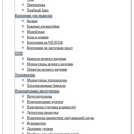
Пневматика
Храбрый Заяц
Крепления для прицелов
Кольца
Боковые кронштейны
Моноблоки
Базы и планки
Крепления на WEAVER
Крепления на ласточкин хвост
ПНВ
Бинокли ночного видения
Монокуляры ночного видения
Прицелы ночного видения
Тепловизоры
Монокуляры тепловизоры
Тепловизионные бинокли
Измерительные инструменты
Видеоэндоскопы
Измерительные рулетки
Влагомеры (датчики влажности)
Детекторы проводки
Измерители параметров окружающей среды
Курвиметры
Лазерные уровни